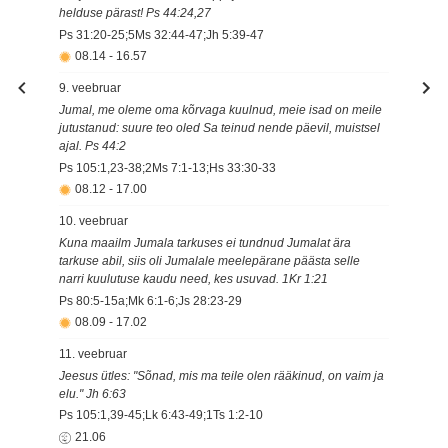
helduse pärast! Ps 44:24,27
Ps 31:20-25;5Ms 32:44-47;Jh 5:39-47
08.14
-
16.57
9. veebruar
Jumal, me oleme oma kõrvaga kuulnud, meie isad on meile
jutustanud: suure teo oled Sa teinud nende päevil, muistsel
ajal. Ps 44:2
Ps 105:1,23-38;2Ms 7:1-13;Hs 33:30-33
08.12
-
17.00
10. veebruar
Kuna maailm Jumala tarkuses ei tundnud Jumalat ära
tarkuse abil, siis oli Jumalale meelepärane päästa selle
narri kuulutuse kaudu need, kes usuvad. 1Kr 1:21
Ps 80:5-15a;Mk 6:1-6;Js 28:23-29
08.09
-
17.02
11. veebruar
Jeesus ütles: "Sõnad, mis ma teile olen rääkinud, on vaim ja
elu." Jh 6:63
Ps 105:1,39-45;Lk 6:43-49;1Ts 1:2-10
21.06