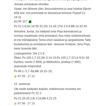
Jumala armastuse ohvritee
Vaata, me läheme üles Jeruusalemma ja seal viiakse lõpule
kõik see, mis prohvetid on kirjutanud Inimese Pojast! Lk
18:31
KLPR 317
Ps 31:1-6;Hs 18:30-32;1Kr 13 või 1Tm 2:4-6;Mk 10:32-45
Armuline Jumal, Sa näitasid oma Poja kannatuses ja
surmas maailmale oma armastust. Ava meie südamesilmad,
et me mõistaksime Tema ohvri saladust ja järgneksime Talle
kuuletumise ja armastuse teel. Jeesuse Kristuse, Sinu Poja,
meie Issanda läbi.
Lisalugemine: Srk 2:1-6
Õhtul: Ps 105:1,7-22;2Kr 5:14-15;Ps 105:1,7-22;Lk 9:51-56
Kyrillos, munk († 869), ja Methodios, piiskop († 885),
slaavlaste misjonärid
Ps 96:1–3,7–8a;Mk 16:15–20;
07.59
-
17.12
15. veebruar
Ole mulle kaitsjaks kaljuks, mäelinnuse hooneks mu
päästmiseks! Ps 31:3
Ps 31:20-25;1Jh 3:16;Mk 4:21-25
07.56
-
17.15