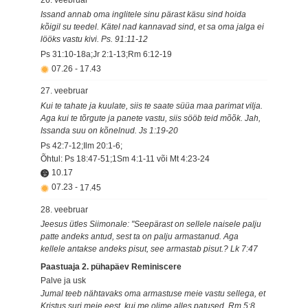
Issand annab oma inglitele sinu pärast käsu sind hoida
kõigil su teedel. Kätel nad kannavad sind, et sa oma jalga ei
lööks vastu kivi. Ps. 91:11-12
Ps 31:10-18a;Jr 2:1-13;Rm 6:12-19
07.26
-
17.43
27. veebruar
Kui te tahate ja kuulate, siis te saate süüa maa parimat vilja.
Aga kui te tõrgute ja panete vastu, siis sööb teid mõõk. Jah,
Issanda suu on kõnelnud. Js 1:19-20
Ps 42:7-12;Ilm 20:1-6;
Õhtul: Ps 18:47-51;1Sm 4:1-11 või Mt 4:23-24
10.17
07.23
-
17.45
28. veebruar
Jeesus ütles Siimonale: "Seepärast on sellele naisele palju
patte andeks antud, sest ta on palju armastanud. Aga
kellele antakse andeks pisut, see armastab pisut.? Lk 7:47
Paastuaja 2. pühapäev Reminiscere
Palve ja usk
Jumal teeb nähtavaks oma armastuse meie vastu sellega, et
Kristus suri meie eest, kui me olime alles patused. Rm 5:8