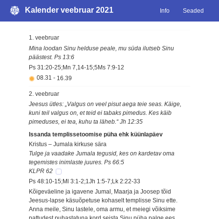
Kalender veebruar 2021
Info
Seaded
1. veebruar
Mina loodan Sinu helduse peale, mu süda ilutseb Sinu
päästest. Ps 13:6
Ps 31:20-25;Mn 7,14-15;5Ms 7:9-12
08.31
-
16.39
2. veebruar
Jeesus ütles: „Valgus on veel pisut aega teie seas. Käige,
kuni teil valgus on, et teid ei tabaks pimedus. Kes käib
pimeduses, ei tea, kuhu ta läheb.“ Jh 12:35
Issanda templissetoomise püha ehk küünlapäev
Kristus – Jumala kirkuse sära
Tulge ja vaadake Jumala tegusid, kes on kardetav oma
tegemistes inimlaste juures. Ps 66:5
KLPR 62
Ps 48:10-15;Ml 3:1-2;1Jh 1:5-7;Lk 2:22-33
Kõigeväeline ja igavene Jumal, Maarja ja Joosep tõid
Jeesus-lapse käsuõpetuse kohaselt templisse Sinu ette.
Anna meile, Sinu lastele, oma armu, et meiegi võiksime
pattudest puhastatuna kord seista Sinu püha palge ees.