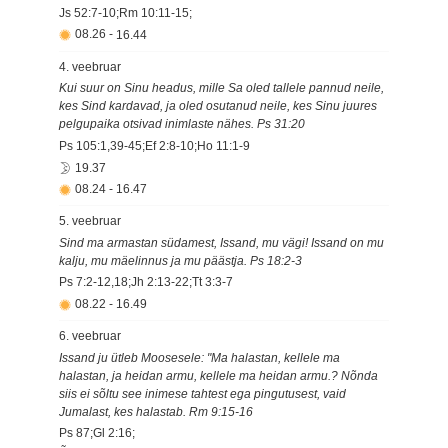
Js 52:7-10;Rm 10:11-15;
08.26
-
16.44
4. veebruar
Kui suur on Sinu headus, mille Sa oled tallele pannud neile,
kes Sind kardavad, ja oled osutanud neile, kes Sinu juures
pelgupaika otsivad inimlaste nähes. Ps 31:20
Ps 105:1,39-45;Ef 2:8-10;Ho 11:1-9
19.37
08.24
-
16.47
5. veebruar
Sind ma armastan südamest, Issand, mu vägi! Issand on mu
kalju, mu mäelinnus ja mu päästja. Ps 18:2-3
Ps 7:2-12,18;Jh 2:13-22;Tt 3:3-7
08.22
-
16.49
6. veebruar
Issand ju ütleb Moosesele: "Ma halastan, kellele ma
halastan, ja heidan armu, kellele ma heidan armu.? Nõnda
siis ei sõltu see inimese tahtest ega pingutusest, vaid
Jumalast, kes halastab. Rm 9:15-16
Ps 87;Gl 2:16;