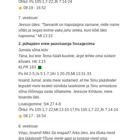
Õhtul: Ps 105:1,7-22;Jh 7:14-24
08.19
-
16.52
7. veebruar
Jeesus ütles: "Taevariik on haputaigna sarnane, mille naine
võttis ja segas kolme vaka jahu sekka, kuni kõik läks
hapnema." Mt 13:33
2. pühapäev enne paastuaega Sexagesima
Jumala sõna külv
Täna, kui teie Tema häält kuulete, ärge tehke oma südant
kõvaks. Hb 3:15
KLPR 183
Ps 44:2-5;Js 5:1-7;1Kr 1:20-25;Mt 13:31-33
Issand Jumal, ärata meie südamed, et me Sinu päästvatel
tegudel meie keskel sündida laseksime ja Sinu armastuse
sõna rõõmuga vastu võtaksime. Jeesuse Kristuse, meie
Issanda läbi.
Lisalugemine: Srk 27:4-8
Õhtul: Ps 105:1,7-22;Mt 13:10-17;Ps 105:1,7-22;Jh 7:14-24
08.17
-
16.54
8. veebruar
Virgu, Issand! Miks Sa magad? Ärka üles, ära tõuka meid
ära jäädavalt! Tõuse meile appi ja lunasta meid oma