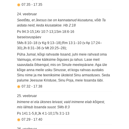
07.35
-
17.35
24. veebruar
Seetõttu, et Jeesus ise on kannatanud kiusatuna, võib Ta
aidata neid, keda kiusatakse. Hb 2:18
Ps 94:3-15;1Kr 10:7-13;1Sm 18:6-16
Iseseisvuspäev
5Ms 8:10–18 (v Kg 9:13–18);Rm 13:1–10 (v Ap 17:24–
30);Jh 8:31–36 (v Mt 20:25–28);
Püha Jumal, kõigi rahvaste Issand, juhi meie rahvast oma
Vaimuga, et me käiksime õiguses ja rahus. Lase meil
saavutada õitsengut, mis on Sinule meelepärane. Aga üle
kõige anna meile usku Sinusse, et kogu rahvas austaks
Sinu nime ja me teeniksime üksteist Sinu armastuses. Seda
palume Jeesuse Kristuse, Sinu Poja, meie Issanda läbi.
07.32
-
17.38
25. veebruar
Inimene ei ela üksnes leivast, vaid inimene elab kõigest,
mis lähtub Issanda suust. 5Ms 8:3
Ps 141:1-5,8;Jk 4:1-10;1Ts 3:1-13
07.29
-
17.40
26. veebruar