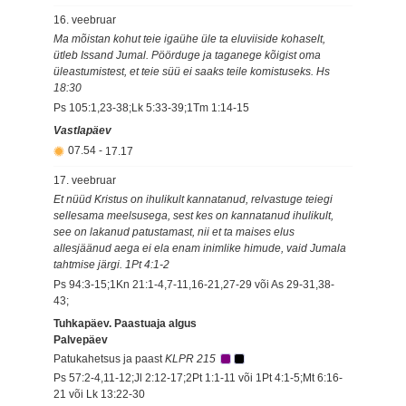
16. veebruar
Ma mõistan kohut teie igaühe üle ta eluviiside kohaselt,
ütleb Issand Jumal. Pöörduge ja taganege kõigist oma
üleastumistest, et teie süü ei saaks teile komistuseks. Hs
18:30
Ps 105:1,23-38;Lk 5:33-39;1Tm 1:14-15
Vastlapäev
07.54
-
17.17
17. veebruar
Et nüüd Kristus on ihulikult kannatanud, relvastuge teiegi
sellesama meelsusega, sest kes on kannatanud ihulikult,
see on lakanud patustamast, nii et ta maises elus
allesjäänud aega ei ela enam inimlike himude, vaid Jumala
tahtmise järgi. 1Pt 4:1-2
Ps 94:3-15;1Kn 21:1-4,7-11,16-21,27-29 või As 29-31,38-
43;
Tuhkapäev. Paastuaja algus
Palvepäev
Patukahetsus ja paast
KLPR 215
Ps 57:2-4,11-12;Jl 2:12-17;2Pt 1:1-11 või 1Pt 4:1-5;Mt 6:16-
21 või Lk 13:22-30