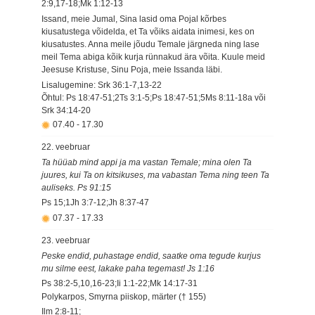
2:9,17-18;Mk 1:12-13
Issand, meie Jumal, Sina lasid oma Pojal kõrbes
kiusatustega võidelda, et Ta võiks aidata inimesi, kes on
kiusatustes. Anna meile jõudu Temale järgneda ning lase
meil Tema abiga kõik kurja rünnakud ära võita. Kuule meid
Jeesuse Kristuse, Sinu Poja, meie Issanda läbi.
Lisalugemine: Srk 36:1-7,13-22
Õhtul: Ps 18:47-51;2Ts 3:1-5;Ps 18:47-51;5Ms 8:11-18a või
Srk 34:14-20
07.40
-
17.30
22. veebruar
Ta hüüab mind appi ja ma vastan Temale; mina olen Ta
juures, kui Ta on kitsikuses, ma vabastan Tema ning teen Ta
auliseks. Ps 91:15
Ps 15;1Jh 3:7-12;Jh 8:37-47
07.37
-
17.33
23. veebruar
Peske endid, puhastage endid, saatke oma tegude kurjus
mu silme eest, lakake paha tegemast! Js 1:16
Ps 38:2-5,10,16-23;Ii 1:1-22;Mk 14:17-31
Polykarpos, Smyrna piiskop, märter († 155)
Ilm 2:8-11;