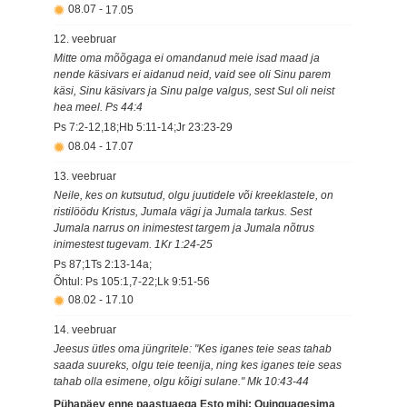
08.07
-
17.05
12. veebruar
Mitte oma mõõgaga ei omandanud meie isad maad ja
nende käsivars ei aidanud neid, vaid see oli Sinu parem
käsi, Sinu käsivars ja Sinu palge valgus, sest Sul oli neist
hea meel. Ps 44:4
Ps 7:2-12,18;Hb 5:11-14;Jr 23:23-29
08.04
-
17.07
13. veebruar
Neile, kes on kutsutud, olgu juutidele või kreeklastele, on
ristilöödu Kristus, Jumala vägi ja Jumala tarkus. Sest
Jumala narrus on inimestest targem ja Jumala nõtrus
inimestest tugevam. 1Kr 1:24-25
Ps 87;1Ts 2:13-14a;
Õhtul: Ps 105:1,7-22;Lk 9:51-56
08.02
-
17.10
14. veebruar
Jeesus ütles oma jüngritele: "Kes iganes teie seas tahab
saada suureks, olgu teie teenija, ning kes iganes teie seas
tahab olla esimene, olgu kõigi sulane." Mk 10:43-44
Pühapäev enne paastuaega Esto mihi; Quinquagesima