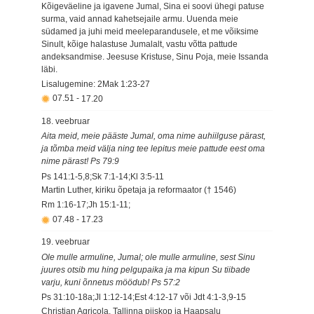
Kõigeväeline ja igavene Jumal, Sina ei soovi ühegi patuse
surma, vaid annad kahetsejaile armu. Uuenda meie
südamed ja juhi meid meeleparandusele, et me võiksime
Sinult, kõige halastuse Jumalalt, vastu võtta pattude
andeksandmise. Jeesuse Kristuse, Sinu Poja, meie Issanda
läbi.
Lisalugemine: 2Mak 1:23-27
07.51
-
17.20
18. veebruar
Aita meid, meie pääste Jumal, oma nime auhiilguse pärast,
ja tõmba meid välja ning tee lepitus meie pattude eest oma
nime pärast! Ps 79:9
Ps 141:1-5,8;Sk 7:1-14;Kl 3:5-11
Martin Luther, kiriku õpetaja ja reformaator († 1546)
Rm 1:16-17;Jh 15:1-11;
07.48
-
17.23
19. veebruar
Ole mulle armuline, Jumal; ole mulle armuline, sest Sinu
juures otsib mu hing pelgupaika ja ma kipun Su tiibade
varju, kuni õnnetus möödub! Ps 57:2
Ps 31:10-18a;Jl 1:12-14;Est 4:12-17 või Jdt 4:1-3,9-15
Christian Agricola, Tallinna piiskop ja Haapsalu