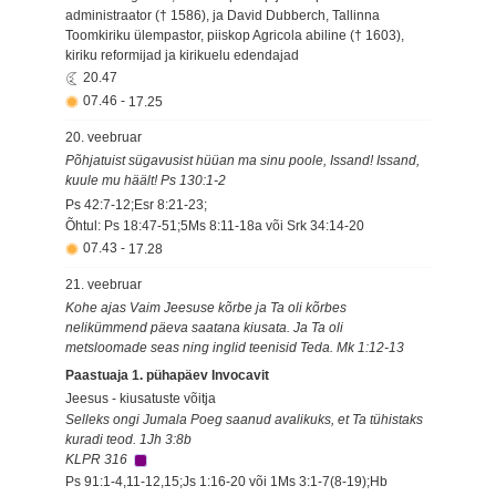
administraator († 1586), ja David Dubberch, Tallinna
Toomkiriku ülempastor, piiskop Agricola abiline († 1603),
kiriku reformijad ja kirikuelu edendajad
20.47
07.46
-
17.25
20. veebruar
Põhjatuist sügavusist hüüan ma sinu poole, Issand! Issand,
kuule mu häält! Ps 130:1-2
Ps 42:7-12;Esr 8:21-23;
Õhtul: Ps 18:47-51;5Ms 8:11-18a või Srk 34:14-20
07.43
-
17.28
21. veebruar
Kohe ajas Vaim Jeesuse kõrbe ja Ta oli kõrbes
nelikümmend päeva saatana kiusata. Ja Ta oli
metsloomade seas ning inglid teenisid Teda. Mk 1:12-13
Paastuaja 1. pühapäev Invocavit
Jeesus - kiusatuste võitja
Selleks ongi Jumala Poeg saanud avalikuks, et Ta tühistaks
kuradi teod. 1Jh 3:8b
KLPR 316
Ps 91:1-4,11-12,15;Js 1:16-20 või 1Ms 3:1-7(8-19);Hb