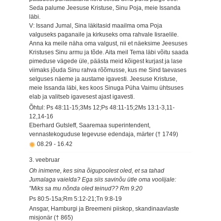
Seda palume Jeesuse Kristuse, Sinu Poja, meie Issanda
läbi.
V: Issand Jumal, Sina läkitasid maailma oma Poja
valguseks paganaile ja kirkuseks oma rahvale Iisraelile.
Anna ka meile näha oma valgust, nii et näeksime Jeesuses
Kristuses Sinu armu ja tõde. Aita meil Tema läbi võitu saada
pimeduse vägede üle, päästa meid kõigest kurjast ja lase
viimaks jõuda Sinu rahva rõõmusse, kus me Sind taevases
selguses näeme ja austame igavesti. Jeesuse Kristuse,
meie Issanda läbi, kes koos Sinuga Püha Vaimu ühtsuses
elab ja valitseb igavesest ajast igavesti.
Õhtul: Ps 48:11-15;3Ms 12;Ps 48:11-15;2Ms 13:1-3,11-
12,14-16
Eberhard Gutsleff, Saaremaa superintendent,
vennastekoguduse tegevuse edendaja, märter († 1749)
08.29
-
16.42
3. veebruar
Oh inimene, kes sina õigupoolest oled, et sa tahad
Jumalaga vaielda? Ega siis savinõu ütle oma voolijale:
"Miks sa mu nõnda oled teinud?? Rm 9:20
Ps 80:5-15a;Rm 5:12-21;Tn 9:8-19
Ansgar, Hamburgi ja Breemeni piiskop, skandinaavlaste
misjonär († 865)