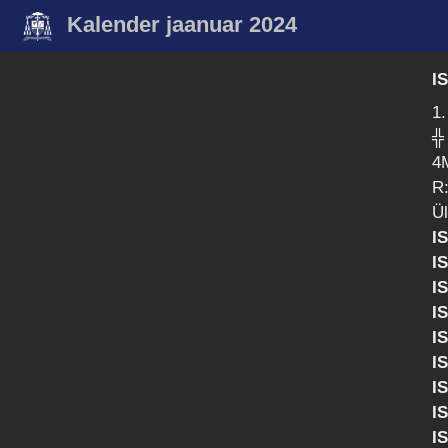
Kalender jaanuar 2024
I
1.
╬
4M
R:
Ü
I
I
I
I
I
I
I
I
I