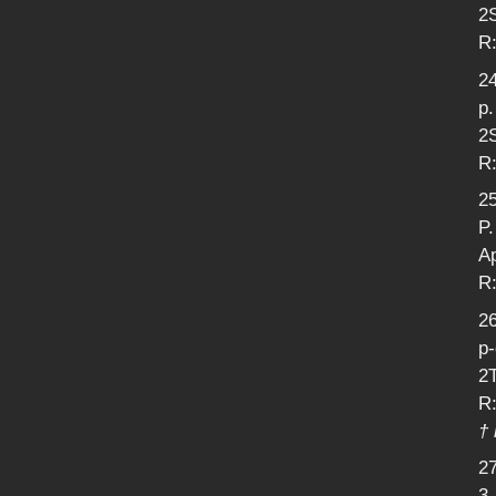
2S
R
24
p.
2S
R:
25
P
Ap
R:
26
p-
2T
R:
† 
27
3