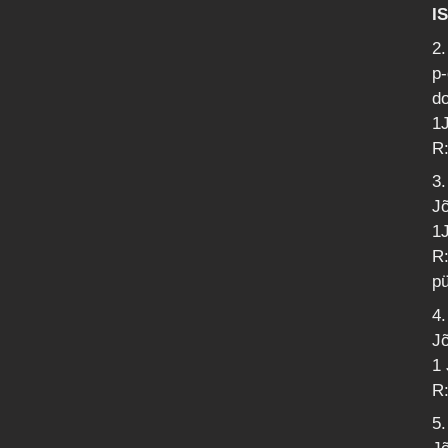
I
2.
p-
d
1J
R:
3.
J
1J
R:
p
4.
Jõ
1 
R:
5.