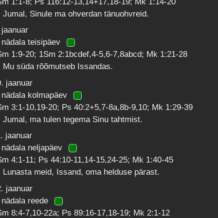
Sm 1:1-8; Ps 116:12-13,14+17,18-19; Mk 1:14-20
 Jumal, Sinule ma ohverdan tänuohvreid.
 jaanuar
 nädala teisipäev
Sm 1:9-20; 1Sm 2:1bcdef,4-5,6-7,8abcd; Mk 1:21-28
: Mu süda rõõmutseb Issandas.
. jaanuar
. nädala kolmapäev
m 3:1-10,19-20; Ps 40:2+5,7-8a,8b-9,10; Mk 1:29-39
 Jumal, ma tulen tegema Sinu tahtmist.
. jaanuar
 nädala neljapäev
m 4:1-11; Ps 44:10-11,14-15,24-25; Mk 1:40-45
 Lunasta meid, Issand, oma helduse pärast.
. jaanuar
. nädala reede
m 8:4-7,10-22a; Ps 89:16-17,18-19; Mk 2:1-12