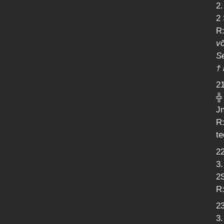
2
2 
R:
võ
Se
† 
21
╬
Jn
R:
te
22
3
2S
R
23
3.