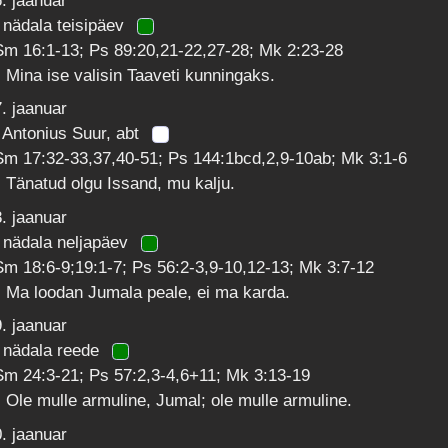
. jaanuar
 nädala teisipäev
Sm 16:1-13; Ps 89:20,21-22,27-28; Mk 2:23-28
 Mina ise valisin Taaveti kunningaks.
. jaanuar
 Antonius Suur, abt
Sm 17:32-33,37,40-51; Ps 144:1bcd,2,9-10ab; Mk 3:1-6
 Tänatud olgu Issand, mu kalju.
. jaanuar
 nädala neljapäev
m 18:6-9;19:1-7; Ps 56:2-3,9-10,12-13; Mk 3:7-12
 Ma loodan Jumala peale, ei ma karda.
. jaanuar
. nädala reede
m 24:3-21; Ps 57:2,3-4,6+11; Mk 3:13-19
 Ole mulle armuline, Jumal; ole mulle armuline.
. jaanuar