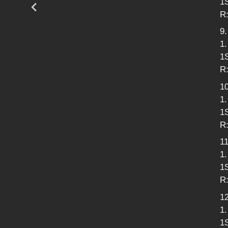
1
R:
9.
1.
1
R
10
1
1S
R:
11
1.
1S
R:
12
1
1S