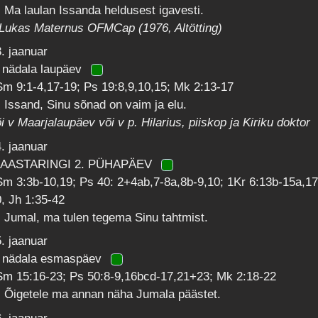
 Ma laulan Issanda heldusest igavesti.
 Lukas Maternus OFMCap (1976, Altötting)
. jaanuar
. nädala laupäev
m 9:1-4,17-19; Ps 19:8,9,10,15; Mk 2:13-17
 Issand, Sinu sõnad on vaim ja elu.
i v Maarjalaupäev või v p. Hilarius, piiskop ja Kiriku doktor
. jaanuar
 AASTARINGI 2. PÜHAPÄEV
m 3:3b-10,19; Ps 40: 2+4ab,7-8a,8b-9,10; 1Kr 6:13b-15a,17
, Jh 1:35-42
 Jumal, ma tulen tegema Sinu tahtmist.
. jaanuar
. nädala esmaspäev
Sm 15:16-23; Ps 50:8-9,16bcd-17,21+23; Mk 2:18-22
: Õigetele ma annan näha Jumala päästet.