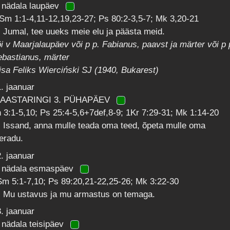
. nädala laupäev
Sm 1:1-4,11-12,19,23-27; Ps 80:2-3,5-7; Mk 3,20-21
 Jumal, tee uueks meie elu ja päästa meid.
i v Maarjalaupäev või p p. Fabianus, paavst ja märter või p 
bastianus, märter
isa Feliks Wierciński SJ (1940, Bukarest)
. jaanuar
 AASTARINGI 3. PÜHAPÄEV
 3:1-5,10; Ps 25:4-5,6+7def,8-9; 1Kr 7:29-31; Mk 1:14-20
 Issand, anna mulle teada oma teed, õpeta mulle oma
eradu.
. jaanuar
. nädala esmaspäev
m 5:1-7,10; Ps 89:20,21-22,25-26; Mk 3:22-30
: Mu ustavus ja mu armastus on temaga.
. jaanuar
 nädala teisipäev