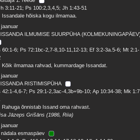
uluaja 1. reede
h 3:11-21; Ps 100:2,3,4,5; Jh 1:43-51
 Issandale hõiska kogu ilmamaa.
 jaanuar
 ISSANDA ILMUMISE SUURPÜHA (KOLMEKUNINGAPÄEV
 60:1-6; Ps 72:1bc-2,7-8,10-11,12-13; Ef 3:2-3a.5-6; Mt 2:1-
2
: Kõik ilmamaa rahvad, kummardage Issandat.
 jaanuar
 ISSANDA RISTIMISPÜHA
 42:1-4,6-7; Ps 29:1-2,3ac-4,3b+9b-10; Ap 10:34-38; Mk 1:7
1
: Rahuga õnnistab Issand oma rahvast.
isa Jāzeps Grišāns (1986, Riia)
 jaanuar
. nädala esmaspäev