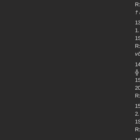
R:
†
13
1
1S
R:
võ
14
╬
1S
20
R:
15
2
1
R