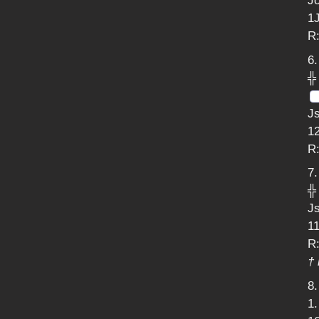
Jõ
1J
R:
6.
╬
Js
1
R
7.
╬
Js
1
R
† 
8.
1