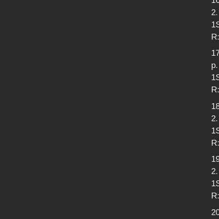
16
2.
1
R:
17
p.
1
R:
18
2.
1S
R:
19
2
1S
R:
20