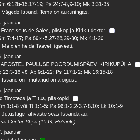
m 6:12b-15,17-19; Ps 24:7-8,9-10; Mk 3:31-35
: Vägede Issand, Tema on aukuningas.
. jaanuar
 Franciscus de Sales, piiskop ja Kiriku doktor
m 7:4-17; Ps 89:4-5,27-28,29-30; Mk 4:1-20
 Ma olen helde Taaveti igavesti.
. jaanuar
. APOSTEL PAULUSE PÖÖRDUMISPÄEV. KIRIKUPÜHA
 22:3-16 või Ap 9:1-22; Ps 117:1-2; Mk 16:15-18
 Issand on ilmutanud oma õigust.
. jaanuar
d Timoteos ja Tiitus, piiskopid
m 1:1-8 või Tt 1:1-5; Ps 96:1-2,2-3,7-8,10; Lk 10:1-9
 Jutustage rahvaste seas Issanda au.
isa Günter Stipa (1993, Helsinki)
. jaanuar
. nädala laupäev