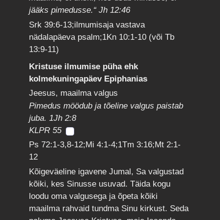
jääks pimedusse.“ Jh 12:46
Srk 39:6-13;ilmumisaja vastava
nädalapäeva psalm;1Kn 10:1-10 (või Tb
13:9-11)
Kristuse ilmumise püha ehk
kolmekuningapäev Epiphanias
Jeesus, maailma valgus
Pimedus möödub ja tõeline valgus paistab
juba. 1Jh 2:8
KLPR 55
Ps 72:1-3,8-12;Mi 4:1-4;1Tm 3:16;Mt 2:1-
12
Kõigeväeline igavene Jumal, Sa valgustad
kõiki, kes Sinusse usuvad. Täida kogu
loodu oma valgusega ja õpeta kõiki
maailma rahvaid tundma Sinu kirkust. Seda