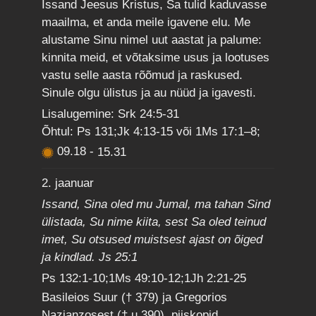
Issand Jeesus Kristus, Sa tulid kaduvasse
maailma, et anda meile igavene elu. Me
alustame Sinu nimel uut aastat ja palume:
kinnita meid, et võtaksime usus ja lootuses
vastu selle aasta rõõmud ja raskused.
Sinule olgu ülistus ja au nüüd ja igavesti.
Lisalugemine: Srk 24:5-31
Õhtul: Ps 131;Jk 4:13-15 või 1Ms 17:1–8;
09.18
-
15.31
2. jaanuar
Issand, Sina oled mu Jumal, ma tahan Sind
ülistada, Su nime kiita, sest Sa oled teinud
imet, Su otsused muistsest ajast on õiged
ja kindlad. Js 25:1
Ps 132:1-10;1Ms 49:10-12;1Jh 2:21-25
Basileios Suur († 379) ja Gregorios
Nazianzosest († u 390), piiskopid,