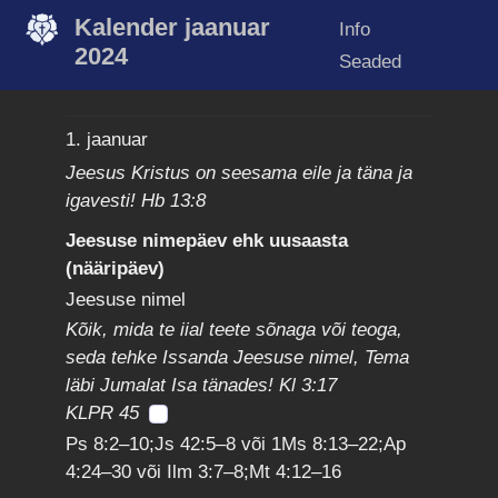
Kalender jaanuar
Info
2024
Seaded
1. jaanuar
Jeesus Kristus on seesama eile ja täna ja
igavesti! Hb 13:8
Jeesuse nimepäev ehk uusaasta
(nääripäev)
Jeesuse nimel
Kõik, mida te iial teete sõnaga või teoga,
seda tehke Issanda Jeesuse nimel, Tema
läbi Jumalat Isa tänades! Kl 3:17
KLPR 45
Ps 8:2–10;Js 42:5–8 või 1Ms 8:13–22;Ap
4:24–30 või Ilm 3:7–8;Mt 4:12–16