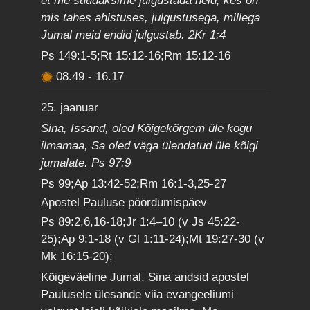
et me suudaksime julgustada neid, kes on
mis tahes ahistuses, julgustusega, millega
Jumal meid endid julgustab. 2Kr 1:4
Ps 149:1-5;Rt 15:12-16;Rm 15:12-16
08.49
-
16.17
25. jaanuar
Sina, Issand, oled Kõigekõrgem üle kogu
ilmamaa, Sa oled väga ülendatud üle kõigi
jumalate. Ps 97:9
Ps 99;Ap 13:42-52;Rm 16:1-3,25-27
Apostel Pauluse pöördumispäev
Ps 89:2,6,16-18;Jr 1:4–10 (v Js 45:22-
25);Ap 9:1-18 (v Gl 1:11-24);Mt 19:27-30 (v
Mk 16:15-20);
Kõigeväeline Jumal, Sina andsid apostel
Paulusele ülesande viia evangeeliumi