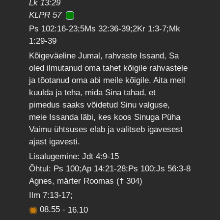
Lk 13:29
KLPR 57
Ps 102:16-23;5Ms 32:36-39;2Kr 1:3-7;Mk
1:29-39
Kõigeväeline Jumal, rahvaste Issand, Sa
oled ilmutanud oma tahet kõigile rahvastele
ja tõotanud oma abi meile kõigile. Aita meil
kuulda ja teha, mida Sina tahad, et
pimedus saaks võidetud Sinu valguse,
meie Issanda läbi, kes koos Sinuga Püha
Vaimu ühtsuses elab ja valitseb igavesest
ajast igavesti.
Lisalugemine: Jdt 4:9-15
Õhtul: Ps 100;Ap 14:21-28;Ps 100;Js 56:3-8
Agnes, märter Roomas († 304)
Ilm 7:13-17;
08.55
-
16.10