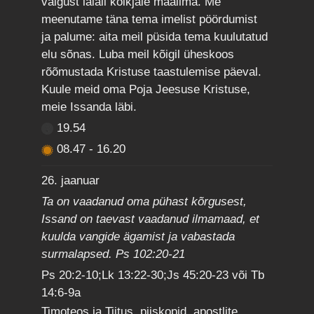
valgust laiali kõikjale maailma. Me
meenutame täna tema imelist pöördumist
ja palume: aita meil püsida tema kuulutatud
elu sõnas. Luba meil kõigil üheskoos
rõõmustada Kristuse taastulemise päeval.
Kuule meid oma Poja Jeesuse Kristuse,
meie Issanda läbi.
19.54
08.47
-
16.20
26. jaanuar
Ta on vaadanud oma pühast kõrgusest,
Issand on taevast vaadanud ilmamaad, et
kuulda vangide ägamist ja vabastada
surmalapsed. Ps 102:20-21
Ps 20:2-10;Lk 13:22-30;Js 45:20-23 või Tb
14:6-9a
Timoteos ja Tiitus, piiskopid, apostlite