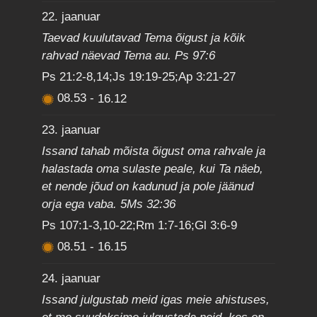
22. jaanuar
Taevad kuulutavad Tema õigust ja kõik
rahvad näevad Tema au. Ps 97:6
Ps 21:2-8,14;Js 19:19-25;Ap 3:21-27
08.53
-
16.12
23. jaanuar
Issand tahab mõista õigust oma rahvale ja
halastada oma sulaste peale, kui Ta näeb,
et nende jõud on kadunud ja pole jäänud
orja ega vaba. 5Ms 32:36
Ps 107:1-3,10-22;Rm 1:7-16;Gl 3:6-9
08.51
-
16.15
24. jaanuar
Issand julgustab meid igas meie ahistuses,