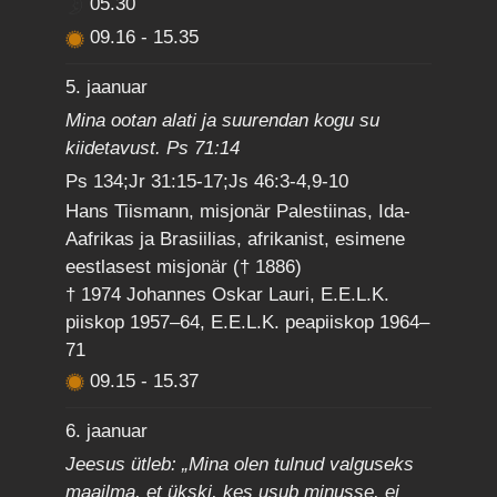
05.30
09.16
-
15.35
5. jaanuar
Mina ootan alati ja suurendan kogu su
kiidetavust. Ps 71:14
Ps 134;Jr 31:15-17;Js 46:3-4,9-10
Hans Tiismann, misjonär Palestiinas, Ida-
Aafrikas ja Brasiilias, afrikanist, esimene
eestlasest misjonär († 1886)
† 1974 Johannes Oskar Lauri, E.E.L.K.
piiskop 1957–64, E.E.L.K. peapiiskop 1964–
71
09.15
-
15.37
6. jaanuar
Jeesus ütleb: „Mina olen tulnud valguseks
maailma, et ükski, kes usub minusse, ei