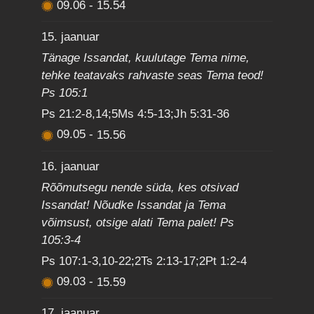
09.06
-
15.54
15. jaanuar
Tänage Issandat, kuulutage Tema nime,
tehke teatavaks rahvaste seas Tema teod!
Ps 105:1
Ps 21:2-8,14;5Ms 4:5-13;Jh 5:31-36
09.05
-
15.56
16. jaanuar
Rõõmutsegu nende süda, kes otsivad
Issandat! Nõudke Issandat ja Tema
võimsust, otsige alati Tema palet! Ps
105:3-4
Ps 107:1-3,10-22;2Ts 2:13-17;2Pt 1:2-4
09.03
-
15.59
17. jaanuar