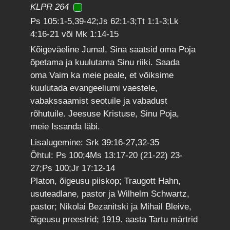
KLPR 264
Ps 105:1-5,39-42;Js 62:1-3;Tt 1:1-3;Lk
4:16-21 või Mk 1:14-15
Kõigeväeline Jumal, Sina saatsid oma Poja
õpetama ja kuulutama Sinu riiki. Saada
oma Vaim ka meie peale, et võiksime
kuulutada evangeeliumi vaestele,
vabakssaamist seotuile ja vabadust
rõhutuile. Jeesuse Kristuse, Sinu Poja,
meie Issanda läbi.
Lisalugemine: Srk 39:16-27,32-35
Õhtul: Ps 100;4Ms 13:17-20 (21-22) 23-
27;Ps 100;Jr 17:12-14
Platon, õigeusu piiskop; Traugott Hahn,
usuteadlane, pastor ja Wilhelm Schwartz,
pastor; Nikolai Bezanitski ja Mihail Bleive,
õigeusu preestrid; 1919. aasta Tartu märtrid