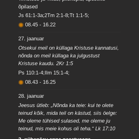
õpilased
Js 61:1-3a;2Tm 2:1-8;Tt 1:1-5;
08.45
-
16.22
27. jaanuar
Otsekui meil on küllaga Kristuse kannatusi,
nõnda on meil küllaga ka julgustust
Kristuse kaudu. 2Kr 1:5
Ps 110:1-4;Ilm 15:1-4;
08.43
-
16.25
28. jaanuar
Jeesus ütleb: „Nõnda ka teie: kui te olete
teinud kõik, mida teil on kästud, siis öelge:
Me oleme tühised sulased, me oleme ju
teinud, mis meie kohus oli teha.“ Lk 17:10