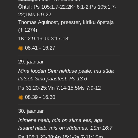
Õhtul: Ps 105:1,7-22;2Kr 6:1-2;Ps 105:1,7-
22;1Ms 6:9-22
Thomas Aquinost, preester, kiriku õpetaja
(† 1274)
1Kr 2:9-16;Jk 3:17-18;
08.41
-
16.27
29. jaanuar
Mina loodan Sinu helduse peale, mu süda
ilutseb Sinu päästest. Ps 13:6
Ps 31:20-25;Mn 7,14-15;5Ms 7:9-12
08.39
-
16.30
30. jaanuar
Inimene näeb, mis on silma ees, aga
Issand näeb, mis on südames. 1Sm 16:7
Ps 105:1,23-38;Ap 15:1-2a,7-11;1Sm