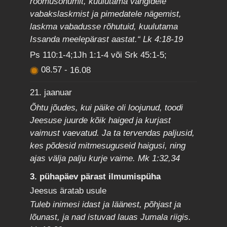
rõõmusõnumit, kuulutama vangidele
vabakslaskmist ja pimedatele nägemist,
laskma vabadusse rõhutuid, kuulutama
Issanda meelepärast aastat.“ Lk 4:18-19
Ps 110:1-4;1Jh 1:1-4 või Srk 45:1-5;
08.57
-
16.08
21. jaanuar
Õhtu jõudes, kui päike oli loojunud, toodi
Jeesuse juurde kõik haiged ja kurjast
vaimust vaevatud. Ja ta tervendas paljusid,
kes põdesid mitmesuguseid haigusi, ning
ajas välja palju kurje vaime. Mk 1:32,34
3. pühapäev pärast ilmumispüha
Jeesus äratab usule
Tuleb inimesi idast ja läänest, põhjast ja
lõunast, ja nad istuvad lauas Jumala riigis.