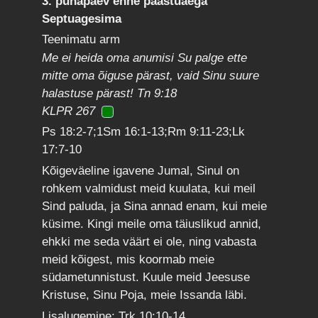
3. pühapäev enne paastuaega
Septuagesima
Teenimatu arm
Me ei heida oma anumisi Su palge ette
mitte oma õiguse pärast, vaid Sinu suure
halastuse pärast! Tn 9:18
KLPR 267
Ps 18:2-7;1Sm 16:1-13;Rm 9:11-23;Lk
17:7-10
Kõigeväeline igavene Jumal, Sinul on
rohkem valmidust meid kuulata, kui meil
Sind paluda, ja Sina annad enam, kui meie
küsime. Kingi meile oma täiuslikud annid,
ehkki me seda väärt ei ole, ning vabasta
meid kõigest, mis koormab meie
südametunnistust. Kuule meid Jeesuse
Kristuse, Sinu Poja, meie Issanda läbi.
Lisalugemine: Trk 10:10-14