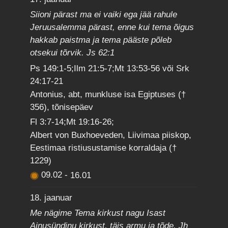
Siioni pärast ma ei vaiki ega jää rahule
Jeruusalemma pärast, enne kui tema õigus
hakkab paistma ja tema pääste põleb
otsekui tõrvik. Js 62:1
Ps 149:1-5;Ilm 21:5-7;Mt 13:53-56 või Srk
24:17-21
Antonius, abt, munkluse isa Egiptuses (†
356), tõnisepäev
Fl 3:7-14;Mt 19:16-26;
Albert von Buxhoeveden, Liivimaa piiskop,
Eestimaa ristiusustamise korraldaja (†
1229)
09.02
-
16.01
18. jaanuar
Me nägime Tema kirkust nagu Isast
Ainusündinu kirkust, täis armu ja tõde. Jh