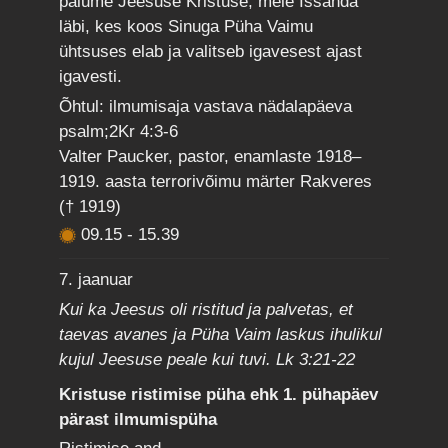
palume Jeesuse Kristuse, meie Issanda
läbi, kes koos Sinuga Püha Vaimu
ühtsuses elab ja valitseb igavesest ajast
igavesti.
Õhtul: ilmumisaja vastava nädalapäeva
psalm;2Kr 4:3-6
Valter Paucker, pastor, enamlaste 1918–
1919. aasta terrorivõimu märter Rakveres
(† 1919)
09.15
-
15.39
7. jaanuar
Kui ka Jeesus oli ristitud ja palvetas, et
taevas avanes ja Püha Vaim laskus ihulikul
kujul Jeesuse peale kui tuvi. Lk 3:21-22
Kristuse ristimise püha ehk 1. pühapäev
pärast ilmumispüha