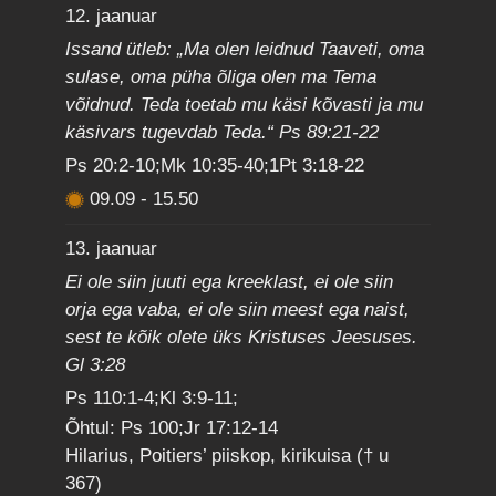
12. jaanuar
Issand ütleb: „Ma olen leidnud Taaveti, oma
sulase, oma püha õliga olen ma Tema
võidnud. Teda toetab mu käsi kõvasti ja mu
käsivars tugevdab Teda.“ Ps 89:21-22
Ps 20:2-10;Mk 10:35-40;1Pt 3:18-22
09.09
-
15.50
13. jaanuar
Ei ole siin juuti ega kreeklast, ei ole siin
orja ega vaba, ei ole siin meest ega naist,
sest te kõik olete üks Kristuses Jeesuses.
Gl 3:28
Ps 110:1-4;Kl 3:9-11;
Õhtul: Ps 100;Jr 17:12-14
Hilarius, Poitiers’ piiskop, kirikuisa († u
367)