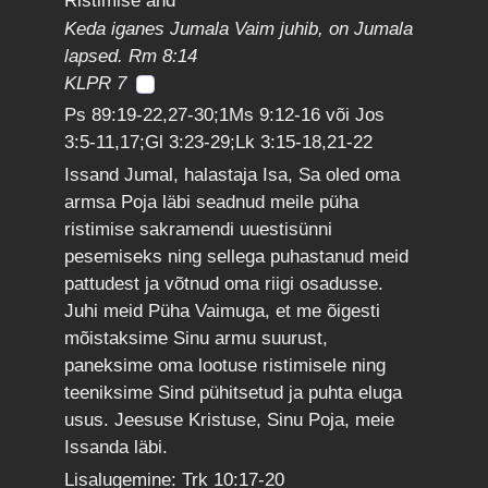
Ristimise and
Keda iganes Jumala Vaim juhib, on Jumala
lapsed. Rm 8:14
KLPR 7
Ps 89:19-22,27-30;1Ms 9:12-16 või Jos
3:5-11,17;Gl 3:23-29;Lk 3:15-18,21-22
Issand Jumal, halastaja Isa, Sa oled oma
armsa Poja läbi seadnud meile püha
ristimise sakramendi uuestisünni
pesemiseks ning sellega puhastanud meid
pattudest ja võtnud oma riigi osadusse.
Juhi meid Püha Vaimuga, et me õigesti
mõistaksime Sinu armu suurust,
paneksime oma lootuse ristimisele ning
teeniksime Sind pühitsetud ja puhta eluga
usus. Jeesuse Kristuse, Sinu Poja, meie
Issanda läbi.
Lisalugemine: Trk 10:17-20