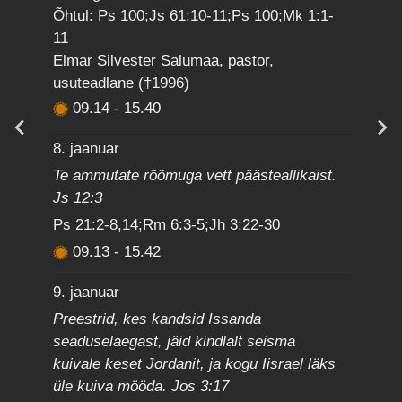
Õhtul: Ps 100;Js 61:10-11;Ps 100;Mk 1:1-
11
Elmar Silvester Salumaa, pastor,
usuteadlane (†1996)
09.14
-
15.40
8. jaanuar
Te ammutate rõõmuga vett päästeallikaist.
Js 12:3
Ps 21:2-8,14;Rm 6:3-5;Jh 3:22-30
09.13
-
15.42
9. jaanuar
Preestrid, kes kandsid Issanda
seaduselaegast, jäid kindlalt seisma
kuivale keset Jordanit, ja kogu Iisrael läks
üle kuiva mööda. Jos 3:17