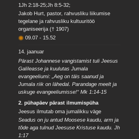
1Jh 2:18-25;Jh 8:5-32;
Jakob Hurt, pastor, rahvusliku liikumise
tegelane ja rahvusliku kultuuritöö
organiseerija († 1907)
09.07
-
15.52
14. jaanuar
Pärast Johannese vangistamist tuli Jeesus
Galileasse ja kuulutas Jumala
evangeeliumi: „Aeg on täis saanud ja
Jumala riik on lähedal. Parandage meelt ja
uskuge evangeeliumisse!“ Mk 1:14-15
2. pühapäev pärast ilmumispüha
Jeesus ilmutab oma jumalikku väge
Seadus on ju antud Moosese kaudu, arm ja
tõde aga tulnud Jeesuse Kristuse kaudu. Jh
1:17