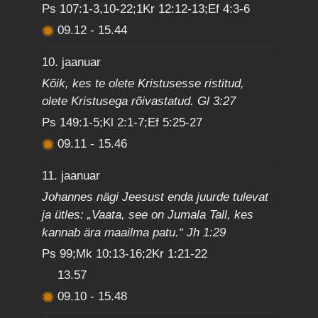
Ps 107:1-3,10-22;1Kr 12:12-13;Ef 4:3-6
09.12
-
15.44
10. jaanuar
Kõik, kes te olete Kristusesse ristitud,
olete Kristusega rõivastatud. Gl 3:27
Ps 149:1-5;Kl 2:1-7;Ef 5:25-27
09.11
-
15.46
11. jaanuar
Johannes nägi Jeesust enda juurde tulevat
ja ütles: „Vaata, see on Jumala Tall, kes
kannab ära maailma patu.“ Jh 1:29
Ps 99;Mk 10:13-16;2Kr 1:21-22
13.57
09.10
-
15.48