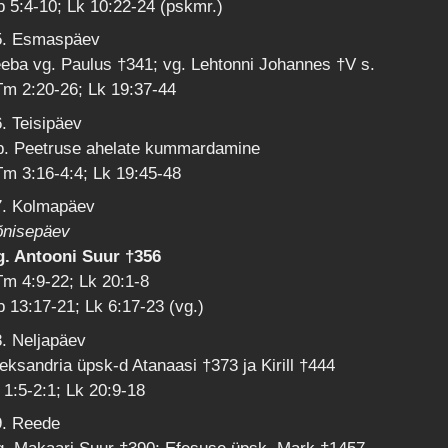
 5:4-10; Lk 10:22-24 (pskmr.)
5. Esmaspäev
eba vg. Paulus †341; vg. Lehtonni Johannes †V s.
Tm 2:20-26; Lk 19:37-44
. Teisipäev
p. Peetruse ahelate kummardamine
m 3:16-4:4; Lk 19:45-48
7. Kolmapäev
õnisepäev
g. Antooni Suur †356
m 4:9-22; Lk 20:1-8
 13:17-21; Lk 6:17-23 (vg.)
. Neljapäev
eksandria üpsk-d Atanaasi †373 ja Kirill †444
 1:5-2:1; Lk 20:9-18
9. Reede