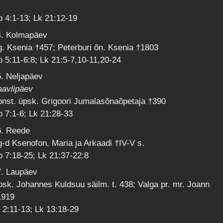
 4:1-13; Lk 21:12-19
4. Kolmapäev
. Ksenia †457; Peterburi õn. Ksenia †1803
 5:11-6:8; Lk 21:5-7,10-11,20-24
. Neljapäev
aavlipäev
nst. üpsk. Grigoori Jumalasõnaõpetaja †390
 7:1-6; Lk 21:28-33
6. Reede
-d Ksenofon, Maria ja Arkaadi †IV-V s.
 7:18-25; Lk 21:37-22:8
7. Laupäev
sk. Johannes Kuldsuu säilm. t. 438; Valga pr. mr. Joann
1919
 2:11-13; Lk 13:18-29