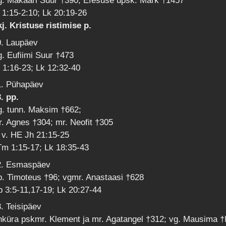
g. Makaari Suur †390; Efesuse üpsk. Mark †1457
 1:15-2:10; Lk 20:19-26
j. Kristuse ristimise p.
0. Laupäev
. Eufiimi Suur †473
 1:16-23; Lk 12:32-40
1. Pühapäev
. pp.
g. tunn. Maksim †662;
. Agnes †304; mr. Neofit †305
 v. HE Jh 21:15-25
Tm 1:15-17; Lk 18:35-43
2. Esmaspäev
. Timoteus †96; vgmr. Anastaasi †628
 3:5-11,17-19; Lk 20:27-44
. Teisipäev
küra pskmr. Klement ja mr. Agatangel †312; vg. Mausima †