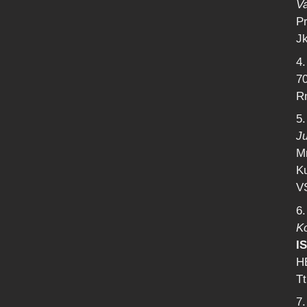
V
Pr
Jk
4.
70
Rm
5
J
M
Ku
VS
6
K
I
H
Tt
7