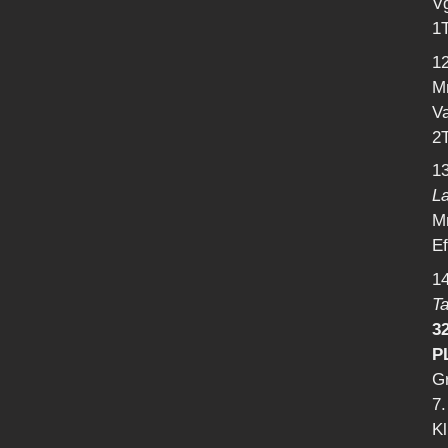
V
1
1
Mr
Va
2T
1
L
Mr
Ef
1
Ta
32
P
Gr
7.
Kl