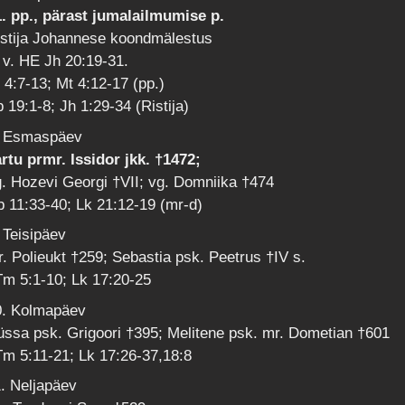
1. pp., pärast jumalailmumise p.
istija Johannese koondmälestus
 v. HE Jh 20:19-31.
 4:7-13; Mt 4:12-17 (pp.)
 19:1-8; Jh 1:29-34 (Ristija)
. Esmaspäev
rtu prmr. Issidor jkk. †1472;
. Hozevi Georgi †VII; vg. Domniika †474
 11:33-40; Lk 21:12-19 (mr-d)
 Teisipäev
. Polieukt †259; Sebastia psk. Peetrus †IV s.
m 5:1-10; Lk 17:20-25
0. Kolmapäev
ssa psk. Grigoori †395; Melitene psk. mr. Dometian †601
m 5:11-21; Lk 17:26-37,18:8
. Neljapäev