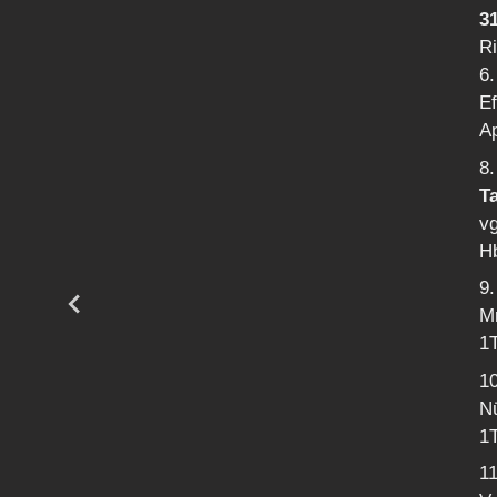
3
R
6.
Ef
Ap
8
Ta
vg
Hb
9.
Mr
1T
1
Nü
1T
11