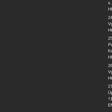
s.
Hb
2
Vg
Hb
25
P
Ko
Hb
2
Vg
Hb
2
Üp
†
Ef