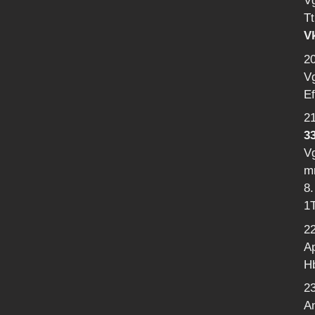
V
Tt
Vk
2
Vg
Ef
2
33
V
mr
8.
1
2
Ap
Hb
23
An