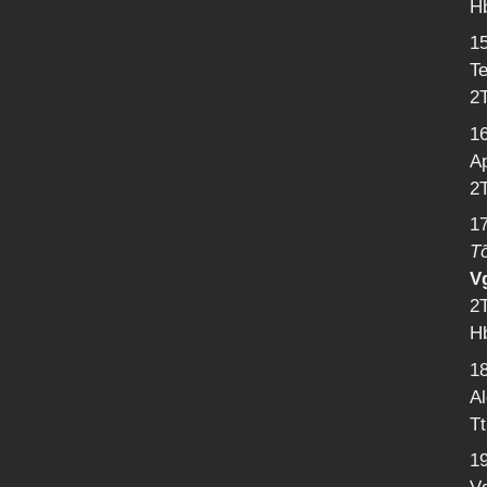
Hb
1
Te
2
16
A
2T
1
T
V
2T
Hb
18
Al
Tt
1