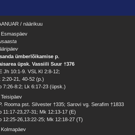
AANUAR / näärikuu
. Esmaspäev
usaasta
ääripäev
ssanda ümberlõikamise p.
aisarea üpsk. Vassiili Suur †376
 Jh 10:1-9. VSL Kl 2:8-12;
 2:20-21, 40-52 (p.)
 7:26-8:2; Lk 6:17-23 (üpsk.)
 Teisipäev
. Rooma pst. Silvester †335; Sarovi vg. Serafim †1833
 11:17-23,27-31; Mk 12:13-17 (E)
 12:25-26,13:22-25; Mk 12:18-27 (T)
. Kolmapäev