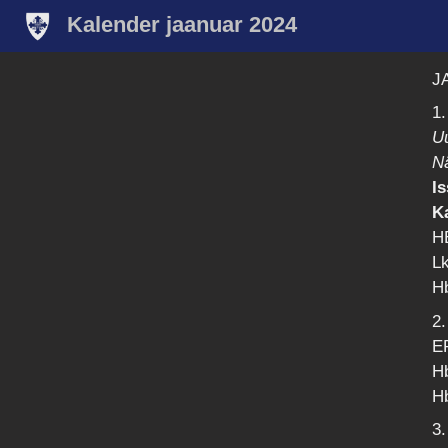
Kalender jaanuar 2024
J
1
U
N
I
K
HE
Lk
Hb
2.
EP
Hb
Hb
3