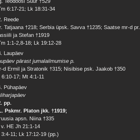
g. Teodoosi Suur †529
Tm 6:17-21; Lk 18:31-34
2. Reede
. Tatjaana †218; Serbia üpsk. Savva †1235; Saatse mr-d pr
ssiili ja Stefan †1919
m 1:1-2,8-18; Lk 19:12-28
3. Laupäev
aupäev pärast jumalailmumise p.
-d Ermil ja Stratonik †315; Nisibise psk. Jaakob †350
 6:10-17; Mt 4:1-11
4. Pühapäev
liharjapäev
. pp.
L. Pskmr. Platon jkk. †1919;
uusia apsn. Niina †335
 v. HE Jh 21:1-14
 3:4-11; Lk 17:12-19 (pp.)