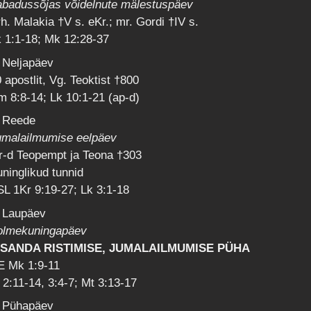
abadussõjas võidelnute mälestuspäev
h. Malakia †V s. eKr.; mr. Gordi †IV s.
 1:1-18; Mk 12:28-37
 Neljapäev
 apostlit, Vg. Teoktist †800
 8:8-14; Lk 10:1-21 (ap-d)
. Reede
umalailmumise eelpäev
r-d Teopempt ja Teona †303
ninglikud tunnid
L 1Kr 9:19-27; Lk 3:1-18
. Laupäev
olmekuningapäev
SSANDA RISTIMISE, JUMALAILMUMISE PÜHA
E Mk 1:9-11
 2:11-14, 3:4-7; Mt 3:13-17
. Pühapäev