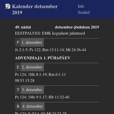
Kalender detsember
Info
2019
Seaded
49. nädal
detsember-jõulukuu 2019
EESTPALVES: EMK koguduste juhatused
P
1. detsember
Js 2:1-5; Ps 122; Rm 13:11-14; Mt 24:36-44
ADVENDIAJA 1. PÜHAPÄEV
E
2. detsember
Ps 124; 1Ms 8:1-19; Rm 6:1-11
08:53 15:28
T
3. detsember
Ps 124; 1Ms 9:1-17; Hb 11:32-40
K
4. detsember
Ps 124; Js 54:1-10; Mt 24:23-35