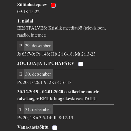
Süütalastepäev
09:18 15:22
1. nädal
EESTPALVES: Kristlik meediatöö (televisioon,
raadio, internet)
P
29. detsember
Js 63:7-9; Ps 148; Hb 2:10-18; Mt 2:13-23
JÕULUAJA 1. PÜHAPÄEV
E
30. detsember
Ps 20; Js 26:1-9; 2Kr 4:16-18
30.12.2019 - 02.01.2020 eestikeelne noorte
talvelaager EELK laagrikeskuses TALU
T
31. detsember
Ps 20; 1Kn 3:5-14; Jh 8:12-19
Vana-aastaõhtu