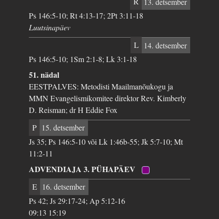
R
13. detsember
Ps 146:5-10; Rt 4:13-17; 2Pt 3:11-18
Luutsinapäev
L
14. detsember
Ps 146:5-10; 1Sm 2:1-8; Lk 3:1-18
51. nädal
EESTPALVES: Metodisti Maailmanõukogu ja
MMN Evangelismikomitee direktor Rev. Kimberly
D. Reisman; dr H Eddie Fox
P
15. detsember
Js 35; Ps 146:5-10 või Lk 1:46b-55; Jk 5:7-10; Mt
11:2-11
ADVENDIAJA 3. PÜHAPÄEV
E
16. detsember
Ps 42; Js 29:17-24; Ap 5:12-16
09:13 15:19