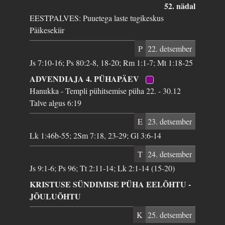
52. nädal
EESTPALVES: Puuetega laste tugikeskus
Päikesekiir
P
22. detsember
Js 7:10-16; Ps 80:2-8, 18-20; Rm 1:1-7; Mt 1:18-25
ADVENDIAJA 4. PÜHAPÄEV
Hanukka - Templi pühitsemise püha 22. - 30.12
Talve algus 6:19
E
23. detsember
Lk 1:46b-55; 2Sm 7:18, 23-29; Gl 3:6-14
T
24. detsember
Js 9:1-6; Ps 96; Tt 2:11-14; Lk 2:1-14 (15-20)
KRISTUSE SÜNDIMISE PÜHA EELÕHTU -
JÕULUÕHTU
K
25. detsember