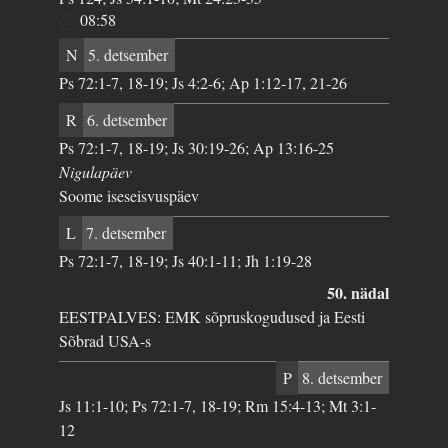
08:58
N
5. detsember
Ps 72:1-7, 18-19; Js 4:2-6; Ap 1:12-17, 21-26
R
6. detsember
Ps 72:1-7, 18-19; Js 30:19-26; Ap 13:16-25
Nigulapäev
Soome iseseisvuspäev
L
7. detsember
Ps 72:1-7, 18-19; Js 40:1-11; Jh 1:19-28
50. nädal
EESTPALVES: EMK sõpruskogudused ja Eesti
Sõbrad USA-s
P
8. detsember
Js 11:1-10; Ps 72:1-7, 18-19; Rm 15:4-13; Mt 3:1-
12