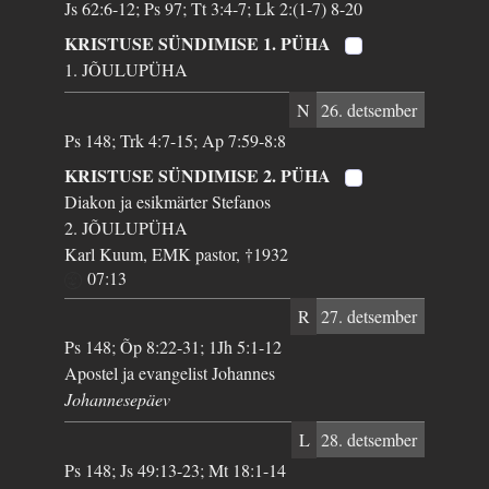
Js 62:6-12; Ps 97; Tt 3:4-7; Lk 2:(1-7) 8-20
KRISTUSE SÜNDIMISE 1. PÜHA
1. JÕULUPÜHA
N
26. detsember
Ps 148; Trk 4:7-15; Ap 7:59-8:8
KRISTUSE SÜNDIMISE 2. PÜHA
Diakon ja esikmärter Stefanos
2. JÕULUPÜHA
Karl Kuum, EMK pastor, †1932
07:13
R
27. detsember
Ps 148; Õp 8:22-31; 1Jh 5:1-12
Apostel ja evangelist Johannes
Johannesepäev
L
28. detsember
Ps 148; Js 49:13-23; Mt 18:1-14