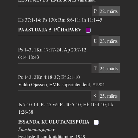
P
22. märts
Hs 37:1-14; Ps 130; Rm 8:6-11; Jh 11:1-45
PAASTUAJA 5. PÜHAPÄEV
E
23. märts
Ps 143; 1Kn 17:17-24; Ap 20:7-12
6:14 18:43
T
24. märts
Ps 143; 2Kn 4:18-37; Ef 2:1-10
Valdo Ojassoo, EMK superintendent, *1904
K
25. märts
Js 7:10-14; Ps 45 või Ps 40:5-10; Hb 10:4-10; Lk
1:26-38
ISSANDA KUULUTAMISPÜHA
Paastumaarjapäev
Eestlaste II suurküüditamine, 1949,