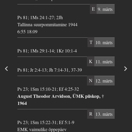
E
9. märts
Ps 81; 1Ms 24:1-27; 2Jh
Tallinna suurpommitamine 1944
6:55 18:09
T
10. märts
Ps 81; 1Ms 29:1-14; 1Kr 10:1-4
K
11. märts
Ps 81; Jr 2:4-13; Jh 7:14-31, 37-39
N
12. märts
Ps 23; 1Sm 15:10-21; Ef 4:25-32
August Theodor Arvidson, ÜMK piiskop, †
1964
R
13. märts
Ps 23; 1Sm 15:22-31; Ef 5:1-9
EMK vaimulike õppepäev