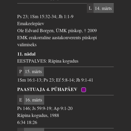
L
14. märts
Ps 23; 1Sm 15:32-34; Jh 1:1-9
Emakeelepäev
Ole Edvard Borgen, ÜMK piiskop, † 2009
EMK erakorraline aastakonverents piiskopi
valimiseks
11. nädal
EESTPALVES: Räpina kogudus
P
15. märts
1Sm 16:1-13; Ps 23; Ef 5:8-14; Jh 9:1-41
PAASTUAJA 4. PÜHAPÄEV
E
16. märts
Ps 146; Js 59:9-19; Ap 9:1-20
Räpina kogudus, 1988
6:34 18:26