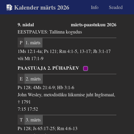
Kalender märts 2026
Info
Seaded
9. nädal
märts-paastukuu 2026
EESTPALVES: Tallinna kogudus
P
1. märts
1Ms 12:1-4a; Ps 121; Rm 4:1-5, 13-17; Jh 3:1-17
või Mt 17:1-9
PAASTUAJA 2. PÜHAPÄEV
E
2. märts
Ps 128; 4Ms 21:4-9; Hb 3:1-6
John Wesley, metodistliku liikumise juht Inglismaal,
† 1791
7:15 17:52
T
3. märts
Ps 128; Js 65:17-25; Rm 4:6-13