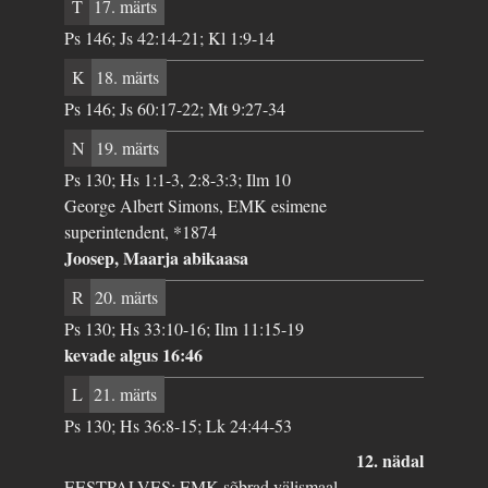
T
17. märts
Ps 146; Js 42:14-21; Kl 1:9-14
K
18. märts
Ps 146; Js 60:17-22; Mt 9:27-34
N
19. märts
Ps 130; Hs 1:1-3, 2:8-3:3; Ilm 10
George Albert Simons, EMK esimene
superintendent, *1874
Joosep, Maarja abikaasa
R
20. märts
Ps 130; Hs 33:10-16; Ilm 11:15-19
kevade algus 16:46
L
21. märts
Ps 130; Hs 36:8-15; Lk 24:44-53
12. nädal
EESTPALVES: EMK sõbrad välismaal