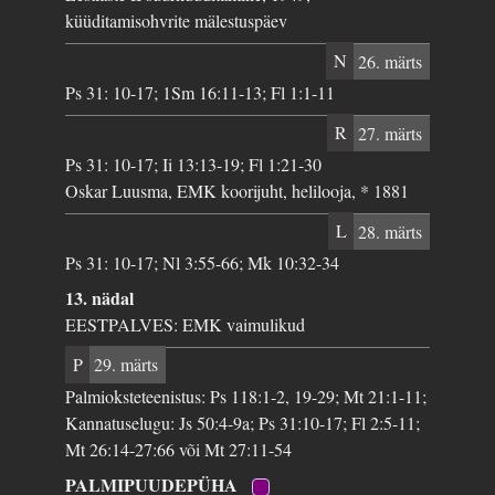
küüditamisohvrite mälestuspäev
N
26. märts
Ps 31: 10-17; 1Sm 16:11-13; Fl 1:1-11
R
27. märts
Ps 31: 10-17; Ii 13:13-19; Fl 1:21-30
Oskar Luusma, EMK koorijuht, helilooja, * 1881
L
28. märts
Ps 31: 10-17; Nl 3:55-66; Mk 10:32-34
13. nädal
EESTPALVES: EMK vaimulikud
P
29. märts
Palmioksteteenistus: Ps 118:1-2, 19-29; Mt 21:1-11;
Kannatuselugu: Js 50:4-9a; Ps 31:10-17; Fl 2:5-11;
Mt 26:14-27:66 või Mt 27:11-54
PALMIPUUDEPÜHA