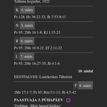
Tallinna kogudus, 1922
K
4. märts
Ps 128; Hs 36:22-32; Jh 7:53-8:11
N
5. märts
Ps 95; 2Ms 16:1-8; Kl 1:15-23
R
6. märts
Ps 95; 2Ms 16:9-21; Ef 2:11-22
L
7. märts
Ps 95; 2Ms 16:27-35; Jh 4:1-6
10. nädal
EESTPALVES: Lastekeskus Tähetorn
P
8. märts
2Ms 17:1-7; Ps 95; Rm 5:1-11; Jh 4:5-42
PAASTUAJA 3. PÜHAPÄEV
Veebinar „Meie lapsed kirikus“