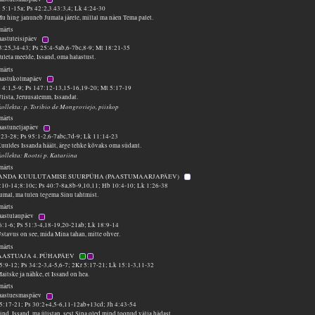
 5:1-15a; Ps 42:2,3.43:3,4; Lk 4:24-30
u hing januneb Jumala järele, millal ma näen Tema palet.
märts
aastuteisipäev
 3:25,34-43; Ps 25:4-5ab,6-7bc,8-9; Mt 18:21-35
uleta meelde, Issand, oma halastust.
märts
paastukolmapäev
 4:1,5-9; Ps 147:12-13,15-16,19-20; Mt 5:17-19
lista, Jeruusalemm, Issandat.
kollekta: p. Toribio de Mongroviejo, piiskop
märts
paastuneljapäev
7:23-28; Ps 95:1-2,6-7abc,7d-9; Lk 11:14-23
uuldes Issanda häält, ärge tehke kõvaks oma südant.
kollekta: Rootsi p. Katariina
märts
SANDA KUULUTAMISE SUURPÜHA (PAASTUMAARJAPÄEV)
7:10-14;8:10c; Ps 40:7-8a,8b-9,10,11; Hb 10:4-10; Lk 1:26-38
umal, ma tulen tegema Sinu tahtmist.
märts
paastulaupäev
6:1-6; Ps 51:3-4,18-19,20-21ab; Lk 18:9-14
stavus on see, mida Mina tahan, mitte ohver.
märts
PAASTUAJA 4. PÜHAPÄEV
 5:9-12; Ps 34:2-3,4-5,6-7; 2Kr 5:17-21; Lk 15:1-3,11-32
aitske ja nähke, et Issand on hea.
märts
paastuesmaspäev
65:17-21; Ps 30:2+4,5-6,11-12ab+13cd; Jh 4:43-54
ind, Issand, ma ülistan, sest Sina oled mind toonud välja hädast.