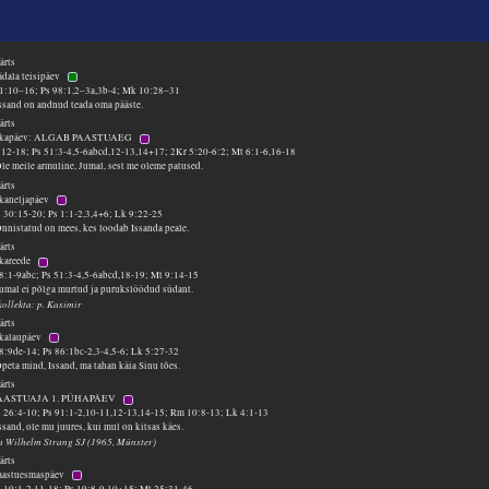
ärts
ädala teisipäev
 1:10–16; Ps 98:1,2–3a,3b-4; Mk 10:28–31
ssand on andnud teada oma pääste.
ärts
hkapäev: ALGAB PAASTUAEG
2:12-18; Ps 51:3-4,5-6abcd,12-13,14+17; 2Kr 5:20-6:2; Mt 6:1-6,16-18
le meile armuline, Jumal, sest me oleme patused.
ärts
kaneljapäev
 30:15-20; Ps 1:1-2,3,4+6; Lk 9:22-25
nnistatud on mees, kes loodab Issanda peale.
ärts
kareede
58:1-9abc; Ps 51:3-4,5-6abcd,18-19; Mt 9:14-15
Jumal ei põlga murtud ja purukslöödud südant.
kollekta: p. Kasimir
ärts
kalaupäev
58:9de-14; Ps 86:1bc-2,3-4,5-6; Lk 5:27-32
peta mind, Issand, ma tahan käia Sinu tões.
ärts
PAASTUAJA 1. PÜHAPÄEV
 26:4-10; Ps 91:1-2,10-11,12-13,14-15; Rm 10:8-13; Lk 4:1-13
ssand, ole mu juures, kui mul on kitsas käes.
sa Wilhelm Strang SJ (1965, Münster)
ärts
paastuesmaspäev
 19:1-2,11-18; Ps 19:8-9,10+15; Mt 25:31-46