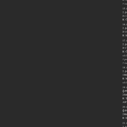
† is
15. 
2. p
Js 
R: Õ
16. 
2. 
Jr 
R: I
17. 
2. 
Jr 1
R: Õ
või 
† pe
† i
18. 
2. 
1Ms
R: 
või 
19. 
╬ 
2Sm
R: T
AH
20. 
╬ 
2Ms
R: I
21. 
3. 