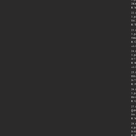
2Kn
R: M
22. 
3. p
Trl
R: T
23. 
3. 
5Ms
R: Ü
või 
24. 
3. 
Jr 
R: K
või 
25. 
IS
Js 
R: J
26. 
3. 
Ho 
R: U
27. 
╬ 
Jos
R: M
28. 
4. 
Js 
R: S