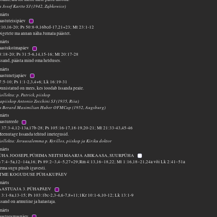
a Josef Kartte SJ (1942, Ząbkowice)
märts
aastuteisipäev
1:10,16-20; Ps 50:8-9,16bcd-17,21+23; Mt 23:1-12
igetele ma annan näha Jumala päästet.
märts
paastukolmapäev
18:18-20; Ps 31:5-6,14,15-16; Mt 20:17-28
ssand, päästa mind oma helduses.
märts
paastuneljapäev
7:5-10; Ps 1:1-2,3,4+6; Lk 16:19-31
nnistatud on mees, kes loodab Issanda peale.
kollekta: p. Patrick, piiskop
apiiskop Antonio Zecchini SJ (1935, Riia)
sa Berard Maximilian Huber OFMCap (1952, Augsburg)
märts
paastureede
 37:3-4,12-13a,17b-28; Ps 105:16-17,18-19,20-21; Mt 21:33-43,45-46
Meenutage Issanda tehtud imetegusid.
kollekta: Jeruusalemma p. Kyrillos, piiskop ja Kiriku doktor
märts
PÜHA JOOSEPI, PÜHIMA NEITSI MAARJA ABIKAASA, SUURPÜHA
 7:4–5a,12–14a,16; Ps 89:2–3,4–5,27+29;Rm 4:13,16–18,22; Mt 1:16,18–21,24a või Lk 2:41–51a
ema sugu püsib igavesti.
TME KOGUDUSE PÜHAKUPÄEV
märts
PAASTUAJA 3. PÜHAPÄEV
 3:1-8a,13-15; Ps 103:1bc-2,3-4,6-7,8+11;1Kr 10:1-6,10-12; Lk 13:1-9
ssand on armuline ja halastaja.
märts
paastuesmaspäev