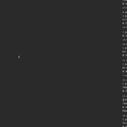
R: I
või 
8. m
1. p
Js 
R: Õ
või
1. p
R: 
või
10. 
1. 
Erl
R: S
11. 
1. 
Hs 
R: K
† i
12. 
1. 
5Ms
R: Õ
13. 
╬ 
1Ms
R: I
Püha
14. 
2. 
Tn 
R: I