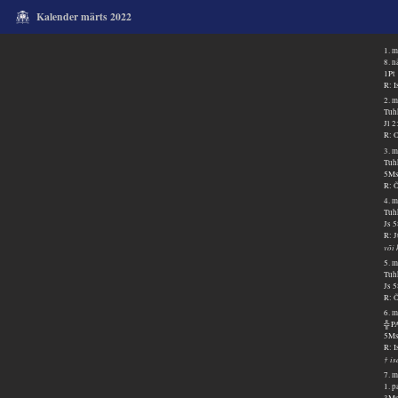
Kalender märts 2022
1. m
8. n
1Pt
R: I
2. m
Tu
Jl 
R: O
3. m
Tuh
5Ms
R: Õ
4. m
Tuh
Js 
R: 
või 
5. m
Tuh
Js 
R: Õ
6. m
╬ 
5Ms
R: I
† i
7. m
1. 
3Ms