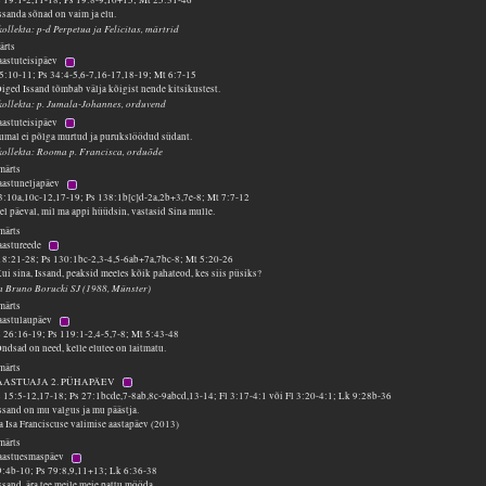
ssanda sõnad on vaim ja elu.
kollekta: p-d Perpetua ja Felicitas, märtrid
ärts
aastuteisipäev
55:10-11; Ps 34:4-5,6-7,16-17,18-19; Mt 6:7-15
iged Issand tõmbab välja kõigist nende kitsikustest.
 kollekta: p. Jumala-Johannes, orduvend
aastuteisipäev
Jumal ei põlga murtud ja purukslöödud südant.
 kollekta: Rooma p. Francisca, orduõde
märts
paastuneljapäev
 3:10a,10c-12,17-19; Ps 138:1b[c]d-2a,2b+3,7e-8; Mt 7:7-12
el päeval, mil ma appi hüüdsin, vastasid Sina mulle.
märts
paastureede
18:21-28; Ps 130:1bc-2,3-4,5-6ab+7a,7bc-8; Mt 5:20-26
ui sina, Issand, peaksid meeles kõik pahateod, kes siis püsiks?
sa Bruno Borucki SJ (1988, Münster)
märts
paastulaupäev
 26:16-19; Ps 119:1-2,4-5,7-8; Mt 5:43-48
ndsad on need, kelle elutee on laitmatu.
märts
PAASTUAJA 2. PÜHAPÄEV
 15:5-12,17-18; Ps 27:1bcde,7-8ab,8c-9abcd,13-14; Fl 3:17-4:1 või Fl 3:20-4:1; Lk 9:28b-36
ssand on mu valgus ja mu päästja.
 Isa Franciscuse valimise aastapäev (2013)
märts
paastuesmaspäev
9:4b-10; Ps 79:8,9,11+13; Lk 6:36-38
ssand, ära tee meile meie pattu mööda.