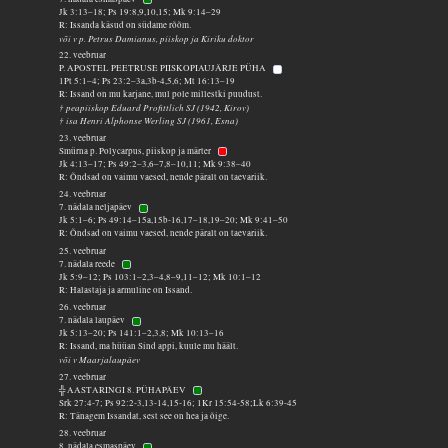
Jk 3:13–18; Ps 19:8,9,10,15; Mk 9:14–29
R: Issanda käsud on südame rõõm.
või v p. Petrus Damianus, piiskop ja Kiriku doktor
22. veebruar
P. APOSTEL PEETRUSE PIISKOPIAUJÄRJE PÜHA
1Pt 5:1–4; Ps 23:2–3a,3b-4,5,6; Mt 16:13–19
R: Issand on mu karjane, mul pole millestki puudust.
† peapiiskop Eduard Profittlich SJ (1942, Kirov)
† isa Henri Alphonse Werling SJ (1961, Esna)
23. veebruar
Smürna p. Polycarpus, piiskop ja märter
Jk 4:13–17; Ps 49:2–3,6–7,8–10,11; Mk 9:38–40
R: Õndsad on vaimu vaesed, nende päralt on taevariik.
24. veebruar
7. nädala neljapäev
Jk 5:1–6; Ps 49:14–15a,15b-16,17–18,19–20; Mk 9:41–50
R: Õndsad on vaimu vaesed, nende päralt on taevariik.
25. veebruar
7. nädala reede
Jk 5:9–12; Ps 103:1–2,3–4,8–9,11–12; Mk 10:1–12
R: Halastaja ja armuline on Issand.
26. veebruar
7. nädala laupäev
Jk 5:13–20; Ps 141:1–2,3,8; Mk 10:13–16
R: Issand, ma hüüan Sind appi, kuule mu häält.
või v Maarjalaupäev
27. veebruar
╬ AASTARINGI 8. PÜHAPÄEV
Srk 27:4-7; Ps 92:2-3,13-14,15-16; 1Kr 15:54-58;Lk 6:39-45
R: Tänagem Issandat, sest see on hea ja õige.
28. veebruar
8. nädala esmaspäev