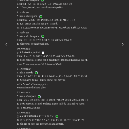
1Kn 8:1–7,9–13; Ps 132:6–7,9–10c; Mk 6:53–56
R: Tõuse, Issand, asu oma hingamispaika.
8. veebruar
5. nädala teisipäev
1Kn 8:22–23,27–30; Ps 84:3,4,5+10,11; Mk 7:1–13
R: Kui armas on Sinu tempel, Issand.
või v p. Hieronymus Emiliani või v p. Josephina Bakhita, neitsi
9. veebruar
5. nädala kolmapäev
1Kn 10:1-10; Ps 37:5-6,30-31,39-40; Mk 7:14-23
R: Õige suu kõneleb tarkust.
10. veebruar
p. Scholastica, neitsi
1Kn 11:4-13; Ps 106:3-4,35-36,37+40; Mk 7:24-30
R: Mõtle meile, Issand, Sinu head meelt mööda oma rahva vastu.
† isa Vincas Dejnis (1951, Orland Park)
11. veebruar
5. nädala reede
1Kn 11:29-32, 12:19; Ps 81:10-11ab,12-13,14-15; Mk 7:31-37
R: Mina olen Jumal; kuula mind, mu rahvas.
või v Lourdes’i maarjapäev
Ülemaailmne haigete päev
12. veebruar
5. nädala laupäev
1Kn 12:26-32, 13:33-34; Ps 106:6-7ab,19-20,21-22; Mk 8:1-10
R: Mõtle meile, Issand, Su head meelt mööda oma rahva vastu.
või v Maarjalaupäev
13. veebruar
╬ AASTARINGI 6. PÜHAPÄEV
Jr 17:5-8; Ps 112:1bc-2,3-4,9; 1Kr 15:12. 16-20; Lk 6:17-26
R: Õnnis on see, kes loodab Issanda peale.
14. veebruar