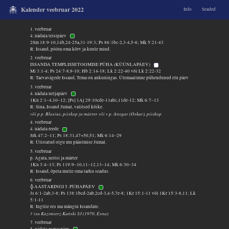
Kalender veebruar 2022
Info
Seaded
1. veebruar
4. nädala teisipäev
2Sm 18:9-10,14b,24-25a,31-19:3; Ps 86:1bc-2,3-4,5-6; Mk 5:21-43
R: Issand, pööra oma kõrv ja kuule mind.
2. veebruar
ISSANDA TEMPLISSETOOMISE PÜHA (KÜÜNLAPÄEV)
Ml 3:1-4; Ps 24:7-8,9-10; Hb 2:14-18; Lk 2:22-40 või Lk 2:22-32
R: Taevavägede Issand, Tema on aukuningas. Ülemaailmne pühendunud elu päev
3. veebruar
4. nädala neljapäev
1Kn 2:1–4,10–12; [Ps] 1Aj 29:10cde-11abc,11de-12; Mk 6:7–13
R: Sina, Issand Jumal, valitsed kõike.
või p p. Blasius, piiskop ja märter või v p. Ansgar (Oskar), piiskop
4. veebruar
4. nädala reede
Srk 47:2–11; Ps 18:31,47+50,51; Mk 6:14–29
R: Ülistatud olgu mu päästmise Jumal.
5. veebruar
p. Agata, neitsi ja märter
1Kn 3:4–13; Ps 119:9–10,11–12,13–14; Mk 6:30–34
R: Issand, õpeta mulle oma tarku seadus.
6. veebruar
╬ AASTARINGI 5. PÜHAPÄEV
Js 6:1-2ab,3-8; Ps 138:1bcd-2ab,2cd-3,4-5,7e-8; 1Kr 15:1-11 või 1Kr 15:3-8,11; Lk
5:1-11
R: Inglite ees ma mängin Issandale.
† isa Kazimierz Kański SJ (1970, Esna)
7. veebruar
5. nädala esmaspäev