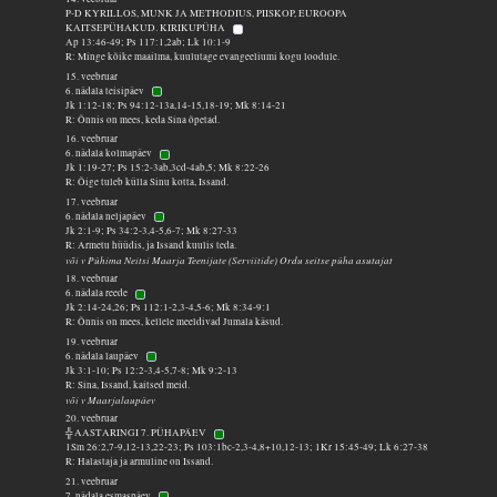
P-D KYRILLOS, MUNK JA METHODIUS, PIISKOP, EUROOPA
KAITSEPÜHAKUD. KIRIKUPÜHA
Ap 13:46-49; Ps 117:1,2ab; Lk 10:1-9
R: Minge kõike maailma, kuulutage evangeeliumi kogu loodule.
15. veebruar
6. nädala teisipäev
Jk 1:12-18; Ps 94:12-13a,14-15,18-19; Mk 8:14-21
R: Õnnis on mees, keda Sina õpetad.
16. veebruar
6. nädala kolmapäev
Jk 1:19-27; Ps 15:2-3ab,3cd-4ab,5; Mk 8:22-26
R: Õige tuleb külla Sinu kotta, Issand.
17. veebruar
6. nädala neljapäev
Jk 2:1-9; Ps 34:2-3,4-5,6-7; Mk 8:27-33
R: Armetu hüüdis, ja Issand kuulis teda.
või v Pühima Neitsi Maarja Teenijate (Serviitide) Ordu seitse püha asutajat
18. veebruar
6. nädala reede
Jk 2:14-24,26; Ps 112:1-2,3-4,5-6; Mk 8:34-9:1
R: Õnnis on mees, kellele meeldivad Jumala käsud.
19. veebruar
6. nädala laupäev
Jk 3:1-10; Ps 12:2-3,4-5,7-8; Mk 9:2-13
R: Sina, Issand, kaitsed meid.
või v Maarjalaupäev
20. veebruar
╬ AASTARINGI 7. PÜHAPÄEV
1Sm 26:2,7-9,12-13,22-23; Ps 103:1bc-2,3-4,8+10,12-13; 1Kr 15:45-49; Lk 6:27-38
R: Halastaja ja armuline on Issand.
21. veebruar
7. nädala esmaspäev