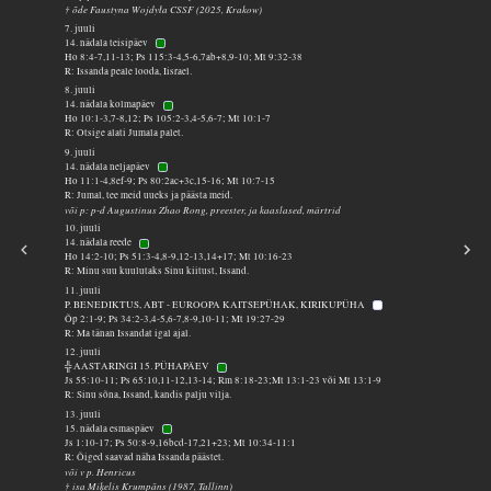
† õde Faustyna Wojdyła CSSF (2025, Krakow)
7. juuli
14. nädala teisipäev
Ho 8:4-7,11-13; Ps 115:3-4,5-6,7ab+8,9-10; Mt 9:32-38
R: Issanda peale looda, Iisrael.
8. juuli
14. nädala kolmapäev
Ho 10:1-3,7-8,12; Ps 105:2-3,4-5,6-7; Mt 10:1-7
R: Otsige alati Jumala palet.
9. juuli
14. nädala neljapäev
Ho 11:1-4,8ef-9; Ps 80:2ac+3c,15-16; Mt 10:7-15
R: Jumal, tee meid uueks ja päästa meid.
või p: p-d Augustinus Zhao Rong, preester, ja kaaslased, märtrid
10. juuli
14. nädala reede
Ho 14:2-10; Ps 51:3-4,8-9,12-13,14+17; Mt 10:16-23
R: Minu suu kuulutaks Sinu kiitust, Issand.
11. juuli
P. BENEDIKTUS, ABT - EUROOPA KAITSEPÜHAK, KIRIKUPÜHA
Õp 2:1-9; Ps 34:2-3,4-5,6-7,8-9,10-11; Mt 19:27-29
R: Ma tänan Issandat igal ajal.
12. juuli
╬ AASTARINGI 15. PÜHAPÄEV
Js 55:10-11; Ps 65:10,11-12,13-14; Rm 8:18-23;Mt 13:1-23 või Mt 13:1-9
R: Sinu sõna, Issand, kandis palju vilja.
13. juuli
15. nädala esmaspäev
Js 1:10-17; Ps 50:8-9,16bcd-17,21+23; Mt 10:34-11:1
R: Õiged saavad näha Issanda päästet.
või v p. Henricus
† isa Miķelis Krumpāns (1987, Tallinn)