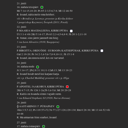
21. juuli
16. nädala teisipäev
Mi 7:14-15,18-20; Ps 85:2-3,5-6,7-8; Mt 12:46-50
R: Issand, näita meile oma heldust.
või v Brindisi p. Lorenzo, preester ja Kiriku doktor
† peapiiskop Kazimierz Świątek (2011, Pinsk)
22. juuli
P. MAARJA MAGDALEENA, KIRIKUPÜHA
Ül 3:1-4 või 2Kr 5:14-17; Ps 63:2,3-4,5-6,8-9; Jh 20:1-2,11-18
R: Jumal, sinu järele januneb mu hing.
† isa Leon Abraitis (1930, Taagepera)
23. juuli
P. BIRGITTA, ORDUÕDE - EUROOPA KAITSEPÜHAK, KIRIKUPÜHA
Gal 2:19-20; Ps 34:2-3,4-5,6-7,8-9,10-11; Jh 15:1-8
R: Issand, ära unusta neid, kes on vaevatud.
24. juuli
16. nädala reede
Jr 3:14-17; [Ps] Jr 31:10,11-12ab,13; Mt 13:18-23
R: Issand hoiab meid kui karjane karja.
või v p. Charbel Mahkluf, preester või v p. Olga
25. juuli
P. APOSTEL JAAKOBUS, KIRIKUPÜHA
2Kr 4:7-15; Ps 126:1-2a,2b-3,4-5,6; Mt 20:20-28
R: Kallis on Issanda silmis vagade surm.
† isa Eduard Stephany SJ (1928, Narva-Jõesuu)
26. juuli
╬ AASTARINGI 17. PÜHAPÄEV
1Kn 3:5,7-12; Ps 119:57+72,76-77,127-128,129-130; Rm 8:28-30; Mt 13:44-52 või
44-46
R: Ma armastan Sinu seadust, Issand.
27. juuli
17. nädala esmaspäev