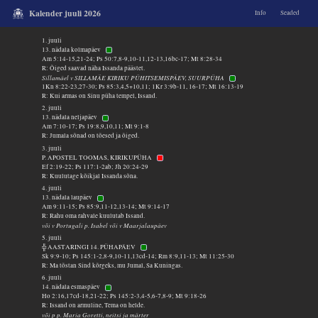
Kalender juuli 2026
Info
Seaded
1. juuli
13. nädala kolmapäev
Am 5:14-15,21-24; Ps 50:7,8-9,10-11,12-13,16bc-17; Mt 8:28-34
R: Õiged saavad näha Issanda päästet.
Sillamäel v SILLAMÄE KIRIKU PÜHITSEMISPÄEV, SUURPÜHA
1Kn 8:22-23,27-30; Ps 85:3,4,5+10,11; 1Kr 3:9b-11, 16-17; Mt 16:13-19
R: Kui armas on Sinu püha tempel, Issand.
2. juuli
13. nädala neljapäev
Am 7:10-17; Ps 19:8,9,10,11; Mt 9:1-8
R: Jumala sõnad on tõesed ja õiged.
3. juuli
P. APOSTEL TOOMAS, KIRIKUPÜHA
Ef 2:19-22; Ps 117:1-2ab; Jh 20:24-29
R: Kuulutage kõikjal Issanda sõna.
4. juuli
13. nädala laupäev
Am 9:11-15; Ps 85:9,11-12,13-14; Mt 9:14-17
R: Rahu oma rahvale kuulutab Issand.
või v Portugali p. Isabel või v Maarjalaupäev
5. juuli
╬ AASTARINGI 14. PÜHAPÄEV
Sk 9:9-10; Ps 145:1-2,8-9,10-11,13cd-14; Rm 8:9,11-13; Mt 11:25-30
R: Ma tõstan Sind kõrgeks, mu Jumal, Sa Kuningas.
6. juuli
14. nädala esmaspäev
Ho 2:16,17cd-18,21-22; Ps 145:2-3,4-5,6-7,8-9; Mt 9:18-26
R: Issand on armuline, Tema on helde.
või p p. Maria Goretti, neitsi ja märter