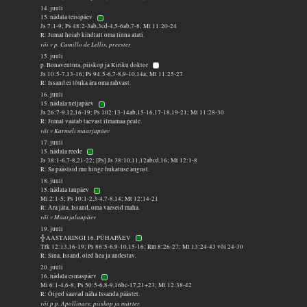
14. juuli
15. nädala teisipäev
Js 7:1-9; Ps 48:2-3ab,3cd-4,5-6ab,7-8; Mt 11:20-24
R: Jumal hoiab kindlalt oma linna alati.
või v p. Camillo de Lellis, preester
15. juuli
p. Bonaventura, piiskop ja Kiriku doktor
Js 10:5-7,13-16; Ps 94:5-6,7-8,9-10,14a; Mt 11:25-27
R: Issand ei tõuka ära oma rahvast.
16. juuli
15. nädala neljapäev
Js 26:7-9,12,16-19; Ps 102:13-14ab,15-16,17-18,19-21; Mt 11:28-30
R: Jumal vaatab taevast ilmamaa peale.
või v Karmeli maarjapäev
17. juuli
15. nädala reede
Js 38:1-6,7-8,21-22; [Ps] Js 38:10,11,12abcd,16; Mt 12:1-8
R: Sa päästsid mu hinge hukatuse august.
18. juuli
15. nädala laupäev
Mi 2:1-5; Ps 10:1-2,3-4,7-8,14; Mt 12:14-21
R: Ära jäta, Issand, oma vaeseid maha.
või v Maarjalaupäev
19. juuli
╬ AASTARINGI 16. PÜHAPÄEV
Trk 12:13,16-19; Ps 86:5-6,9-10,15-16; Rm 8:26-27; Mt 13:24-43 või 24-30
R: Sina, Issand, oled hea ja andestav.
20. juuli
16. nädala esmaspäev
Mi 6:1-4,6-8; Ps 50:5-6,8-9,16bc-17,21+23; Mt 12:38-42
R: Õiged saavad näha Issanda päästet.
või p p. Apollinare, piiskop ja märter