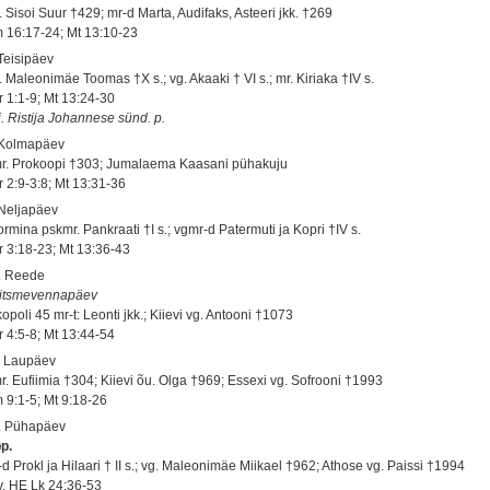
. Sisoi Suur †429; mr-d Marta, Audifaks, Asteeri jkk. †269
 16:17-24; Mt 13:10-23
 Teisipäev
. Maleonimäe Toomas †X s.; vg. Akaaki † VI s.; mr. Kiriaka †IV s.
r 1:1-9; Mt 13:24-30
j. Ristija Johannese sünd. p.
 Kolmapäev
r. Prokoopi †303; Jumalaema Kaasani pühakuju
r 2:9-3:8; Mt 13:31-36
 Neljapäev
ormina pskmr. Pankraati †I s.; vgmr-d Patermuti ja Kopri †IV s.
r 3:18-23; Mt 13:36-43
. Reede
itsmevennapäev
opoli 45 mr-t: Leonti jkk.; Kiievi vg. Antooni †1073
r 4:5-8; Mt 13:44-54
. Laupäev
r. Eufiimia †304; Kiievi õu. Olga †969; Essexi vg. Sofrooni †1993
 9:1-5; Mt 9:18-26
. Pühapäev
pp.
-d Prokl ja Hilaari † II s.; vg. Maleonimäe Miikael †962; Athose vg. Paissi †1994
 v. HE Lk 24:36-53