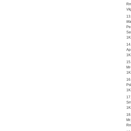
Rm
Vk
13
Ma
Pe
Sa
1K
14
Ap
1K
15
Mr-
1K
16
Ps
1K
17
Sm
1K
18
Mr
Rm