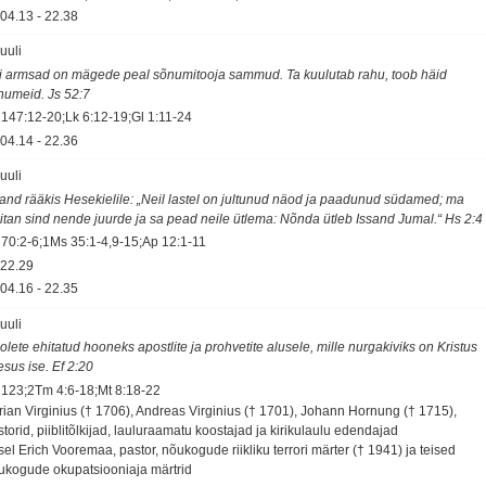
04.13
-
22.38
juuli
i armsad on mägede peal sõnumitooja sammud. Ta kuulutab rahu, toob häid
numeid. Js 52:7
 147:12-20;Lk 6:12-19;Gl 1:11-24
04.14
-
22.36
juuli
sand rääkis Hesekielile: „Neil lastel on jultunud näod ja paadunud südamed; ma
kitan sind nende juurde ja sa pead neile ütlema: Nõnda ütleb Issand Jumal.“ Hs 2:4
 70:2-6;1Ms 35:1-4,9-15;Ap 12:1-11
22.29
04.16
-
22.35
juuli
olete ehitatud hooneks apostlite ja prohvetite alusele, mille nurgakiviks on Kristus
esus ise. Ef 2:20
 123;2Tm 4:6-18;Mt 8:18-22
rian Virginius († 1706), Andreas Virginius († 1701), Johann Hornung († 1715),
torid, piiblitõlkijad, lauluraamatu koostajad ja kirikulaulu edendajad
sel Erich Vooremaa, pastor, nõukogude riikliku terrori märter († 1941) ja teised
ukogude okupatsiooniaja märtrid