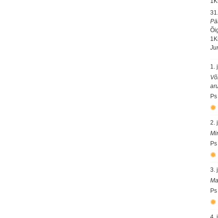
1K
31
Pä
Õig
1K
Ju
1. 
Võ
ar
Ps
2. 
Mi
Ps
3. 
Ma
Ps
4. 