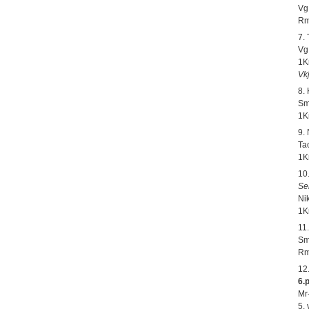
Vg
Rm
7.
Vg
1K
Vk
8.
Sm
1K
9.
Ta
1K
10
Se
Nik
1K
11
Sm
Rm
12
6.
Mr
5.