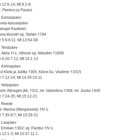
 12:6-14; Mt 9:1-8
j. Peetrus ja Paulus
. Esmaspäev
reta-karusepäev
aingel Kaabriel;
vva kloostri vg. Stefan †794
r 5:9-6:11: Mt 13:54-58
. Teisipäev
. Akila †I s.; Athose vg. Nikodim †1809
r 6:20-7:12; Mt 14:1-13
. Kolmapäev
d Kiirik ja Julitta †305; Kiievi õu. Vladimir †1015
r 7:12-24; Mt 14:35-15:11
. Neljapäev
kmr. Atinogen jkk. †311; mr. Valentiina †308; mr. Juulia †440
r 7:24-35; Mt 15:12-21
. Reede
r. Marina (Margareeta) †IV s.
r 7:35-8:7; Mt 15:29-31
. Laupäev
. Emilian †363; vg. Pambo †IV s.
 12:1-3; Mt 10:37-11:1