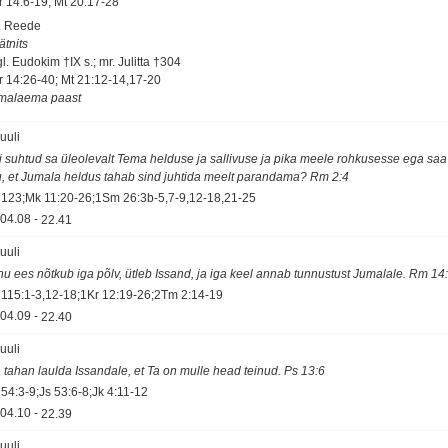
r 14:6-19; Mt 20:17-28
. Reede
ätnits
l. Eudokim †IX s.; mr. Julitta †304
r 14:26-40; Mt 21:12-14,17-20
malaema paast
juuli
i suhtud sa üleolevalt Tema helduse ja sallivuse ja pika meele rohkusesse ega saa
u, et Jumala heldus tahab sind juhtida meelt parandama? Rm 2:4
 123;Mk 11:20-26;1Sm 26:3b-5,7-9,12-18,21-25
04.08
-
22.41
juuli
nu ees nõtkub iga põlv, ütleb Issand, ja iga keel annab tunnustust Jumalale. Rm 14
 115:1-3,12-18;1Kr 12:19-26;2Tm 2:14-19
04.09
-
22.40
juuli
 tahan laulda Issandale, et Ta on mulle head teinud. Ps 13:6
 54:3-9;Js 53:6-8;Jk 4:11-12
04.10
-
22.39
juuli