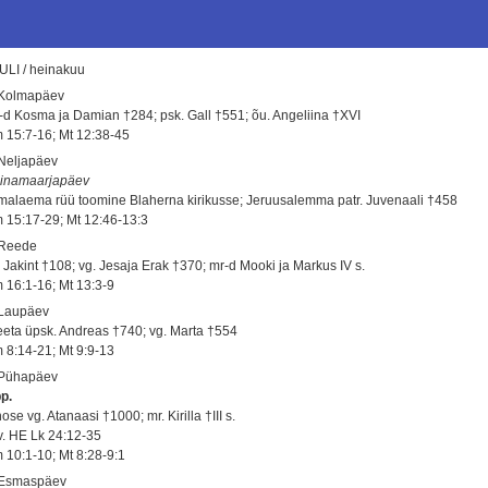
ULI / heinakuu
 Kolmapäev
-d Kosma ja Damian †284; psk. Gall †551; õu. Angeliina †XVI
 15:7-16; Mt 12:38-45
 Neljapäev
inamaarjapäev
malaema rüü toomine Blaherna kirikusse; Jeruusalemma patr. Juvenaali †458
 15:17-29; Mt 12:46-13:3
 Reede
. Jakint †108; vg. Jesaja Erak †370; mr-d Mooki ja Markus IV s.
 16:1-16; Mt 13:3-9
 Laupäev
eeta üpsk. Andreas †740; vg. Marta †554
 8:14-21; Mt 9:9-13
 Pühapäev
pp.
ose vg. Atanaasi †1000; mr. Kirilla †III s.
 v. HE Lk 24:12-35
 10:1-10; Mt 8:28-9:1
 Esmaspäev