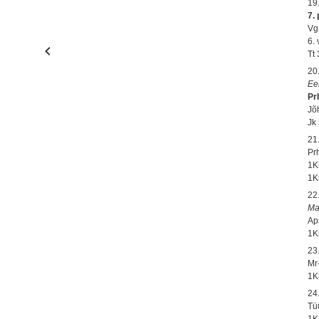
19
7.
Vg
6.
Tt
20
Ee
Prh
Jõh
Jk 
21
Pr
1K
1K
22
Ma
Ap
1K
23
Mr-
1K
24
Tü
1K