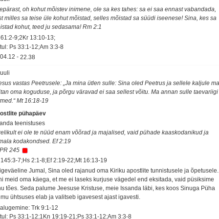
epärast, oh kohut mõistev inimene, ole sa kes tahes: sa ei saa ennast vabandada,
st milles sa teise üle kohut mõistad, selles mõistad sa süüdi iseenese! Sina, kes sa
istad kohut, teed ju sedasama! Rm 2:1
 61:2-9;2Kr 13:10-13;
tul: Ps 33:1-12;Am 3:3-8
04.12
-
22.38
juuli
esus vastas Peetrusele: „Ja mina ütlen sulle: Sina oled Peetrus ja sellele kaljule m
itan oma koguduse, ja põrgu väravad ei saa sellest võitu. Ma annan sulle taevariigi
tmed.“ Mt 16:18-19
ostlite pühapäev
sanda teenistuses
relikult ei ole te nüüd enam võõrad ja majalised, vaid pühade kaaskodanikud ja
mala kodakondsed. Ef 2:19
PR 245
 145:3-7;Hs 2:1-8;Ef 2:19-22;Mt 16:13-19
igeväeline Jumal, Sina oled rajanud oma Kiriku apostlite tunnistusele ja õpetusele.
hi meid oma käega, et me ei laseks kurjuse vägedel end eksitada, vaid püsiksime
nu tões. Seda palume Jeesuse Kristuse, meie Issanda läbi, kes koos Sinuga Püha
imu ühtsuses elab ja valitseb igavesest ajast igavesti.
salugemine: Trk 9:1-12
tul: Ps 33:1-12;1Kn 19:19-21;Ps 33:1-12;Am 3:3-8