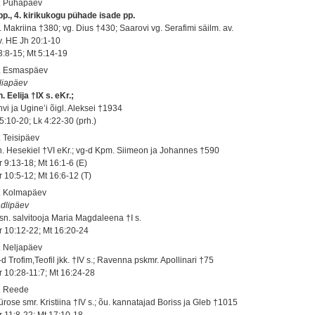
. Pühapäev
 pp., 4. kirikukogu pühade isade pp.
. Makriina †380; vg. Dius †430; Saarovi vg. Serafimi säilm. av.
 v. HE Jh 20:1-10
 3:8-15; Mt 5:14-19
. Esmaspäev
liapäev
. Eelija †IX s. eKr.;
vi ja Ugine’i õigl. Aleksei †1934
5:10-20; Lk 4:22-30 (prh.)
. Teisipäev
h. Hesekiel †VI eKr.; vg-d Kpm. Siimeon ja Johannes †590
r 9:13-18; Mt 16:1-6 (E)
r 10:5-12; Mt 16:6-12 (T)
. Kolmapäev
dlipäev
sn. salvitooja Maria Magdaleena †I s.
r 10:12-22; Mt 16:20-24
. Neljapäev
d Trofim,Teofil jkk. †IV s.; Ravenna pskmr. Apollinari †75
r 10:28-11:7; Mt 16:24-28
. Reede
ürose smr. Kristiina †IV s.; õu. kannatajad Boriss ja Gleb †1015
r 11:8-22; Mt 17:10-18