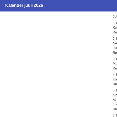
Kalender juuli 2026
JU
1.
Kp
Rm
2.
He
Ju
Rm
3.
Mr
Rm
4.
Kr
Rm
5.
5.
Ath
4.
Rm
6.