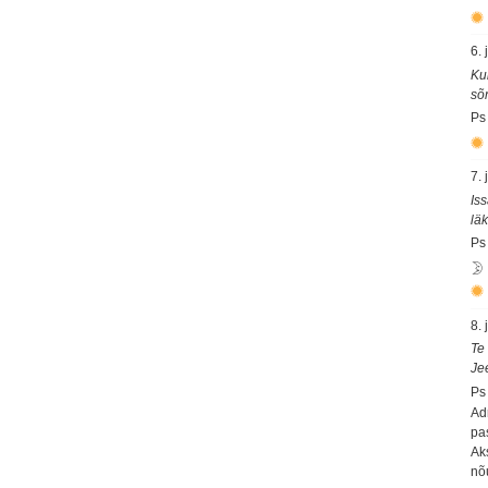
6. 
Ku
sõ
Ps
7. 
Is
lä
Ps
8. 
Te 
Je
Ps
Ad
pas
Ak
nõ