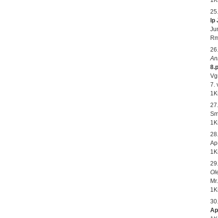
25
lp
Ju
Rm
26
An
8.
Vg
7.
1K
27
Sm
1K
28
Ap
1K
29
Ol
Mr.
1K
30
Ap