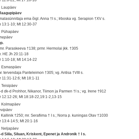
. Laupäev
 Jaagupipäev
malasünnitaja ema õigl. Anna †I s.; Irboska vg. Serapion †XV s.
 13:1-10; Mt 12:30-37
. Pühapäev
nepäev
pp.
mr. Paraskeeva †138; prmr. Hermolai jkk. †305
 v. HE Jh 20:11-18
r 1:10-18; Mt 14:14-22
. Esmaspäev
r. tervendaja Panteleimon †305; vg. Antisa †VIII s.
r 11:31-12:6; Mt 18:1-11
. Teisipäev
-d dk-d Prohhor, Nikanor, Tiimon ja Parmen †I s.; vg. Irene †912
r 12:12-26; Mt 18:18-22,19:1-2,13-15
. Kolmapäev
evipäev
 Kallinik †250; mr. Serafiima † I s.; Norra p. kuningas Olav †1030
r 13:4-14:5; Mt 20:1-16
. Neljapäev
-d Siila, Siluan, Kriskent, Epenet ja Andronik † I s.