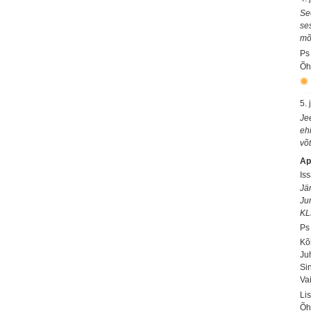
Se
se
mõ
Ps
Õh
5. 
Je
eh
võ
Ap
Is
Jä
Ju
KL
Ps
Kõ
Ju
Si
Va
Li
Õh