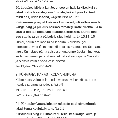
Lk 22,14–20; 2Ms 40,1–17
20. Laupäev
Mõista ja näe, et see on halb ja kibe, kui sa
jätad maha Issanda, oma Jumala, kui sul pole kartust
minu ees, ütleb Issand, vägede Issand.
Jr 2,19
Kui noorem poeg oli kõik ära kulutanud, tuli sellele maale
kange nälg, ja puudus hakkas temalegi kätte tulema. Ja ta
läks ja poetas enda ühe sealtmaa kodaniku juurde ning
see saatis ta oma väljadele sigu hoidma.
Lk 15,14–15
Jumal, palun ära lase mind leppida Sinust kaugel
olemisega, vaid tõsta mind kõigest elu madalusest üles Sinu
lapse õnnistuse pärija seisusse. Aga enne õpeta mind kogu
südamest meelt parandama, et hakkaksin vajama Sinu abi
ja oleksin valmis seda vastu võtma.
Ilm 19,4–9; 2Ms 40,34–38
8. PÜHAPÄEV PÄRAST KOLMAINUPÜHA
Käige nagu valguse lapsed – valguse vili on kõiksugune
headus ja õigus ja tõde.
Ef 5,8b.9
Mt 5,13–16; Js 2,1–5; Ps 119,33–40
Jutlus: 1Kr 6,9–14.18–20
21. Pühapäev
Vaata, juba on mägede peal sõnumitooja
jalad, tema kuulutab rahu.
Na 2,1
Kristus tuli ning kuulutas rahu teile, kes kaugel olite, ja