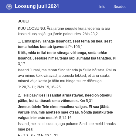
Loosung juuli 2024
Info
Seaded
JUULI
KUU LOOSUNG: Ära järgne jõugule kurja tegema ja ära
kosta riiuasjas jõugu järele paindudes.
2Ms 23,2
1. Esmaspäev
Tänage Issandat, sest tema on hea, sest
tema heldus kestab igavesti.
Ps 106,1
Kõik, mida te iial teete sõnaga või teoga, seda tehke
Issanda Jeesuse nimel, tema läbi Jumalat Isa tänades.
Kl
3,17
Issand Jumal, ma tahan Sind tänada ja Sulle hõisata! Palun
ava minus kõik väravad ja purusta tõkked, et tänu saaks
minust välja kosta ja täita mu hinge suure rõõmuga.
Jr 20,7–11; 2Ms 19,16–25
2. Teisipäev
Kes Issandat armastavad, need on otsekui
päike, kui ta tõuseb oma võimuses.
Km 5,31
Jeesus ütleb: Teie olete maailma valgus. Ei saa jääda
varjule linn, mis asetseb mäe otsas. Nõnda paistku teie
valgus inimeste ees.
Mt 5,14.16
Issand, me ise ei suuda, aga palume Sind: tee meid linnaks
mäe peal.
Hs 2,3–8a; 2Ms 20,1–21