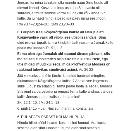
Jeesus, ka mina tahaksin olla muretu nagu Sinu hoole all
olevad linnud. Kasvata minus usaldus Sinu vastu nii
suureks, et muretsemise korral suudaksin kõik anda Sinu
kätte. Sa ju näed mind ja pead iga päev minu eest hoolt.
Rm 9,14–23(24–26); 2Ms 23,20–33
6. Laupäev
Kes Kõigekõrgema kaitse all elab ja alati
Kõigeväelise varju all viibib, see ütleb Issandale: Sina
oled mu varjupaik ja mu kindel mäelinnus, mu Jumal, kelle
peale ma loodan.
Ps 91,1–2
Et ma olen aga Jumalalt abi saanud tänase päevani, siis
ma seisan, tunnistades nii pisikestele kui suurtele, ega
ütle midagi muud kui seda, mida Prohvetid ja Mooses on
rääkinud tulevikus sündivaist asjust.
Ap 26,22
Jää vaikseks ja mõtle järele: kas oled tundnud mingites
olukordades Kõigekõrgema kaitset? Andku see kogemus
sulle julgust ka edaspidi Tema peale loota ja Teda usaldada.
Siis õpid sa palvetama ja ennast Tema kätte andma, üteldes:
kallis Jeesus, palun kaitse ja hoia mind!
2Kr 12,1–10; 2Ms 24,1–18
6. juuli 1415 – Jan Hus suri märtrina Konstanzis
6. PÜHAPÄEV PÄRAST KOLMAINUPÜHA
Nõnda ütleb nüüd Issand, kes on sind loonud: Ära karda,
sest ma olen sind lunastanud, ma olen sind nimepidi