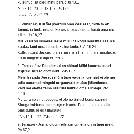
kutsunud, sa oled minu päralt!
Js 43,1
Mt 28,16–20; Js 43,1–7; Ps 139
Jutlus: Ap 8,26–39
7. Pühapäev
Kui õel pöördub oma õelusest, mida ta on
teinud, ja teeb, mis on kohus ja õige, siis ta hoiab oma elu
alles.
Hs 18,27
Mis kasu on inimesel sellest, kui ta kogu maailma kasuks
saaks, kuid oma hingele kahju teeks?
Mt 16,26
Kallis Issand Jeesus, palun hoia mind, et ma oma rumaluses
enda hingele kahju ei teeks.
8. Esmaspäev
Teie silmad on näinud kõiki Issanda suuri
tegusid, mis ta on teinud.
5Ms 11,7
Meie Issanda Jeesuse Kristuse väge ja tulemist ei ole me
teile teatanud mingeid targutavaid müüte jäljendades,
vaid me oleme tema suurust näinud oma silmaga.
2Pt
1,16
Me täname sind, Jeesus, et oleme Sinust teada saanud
Sinuga kohtunud tunnistajate kaudu. Palun aita meid olla
Sinu suuruse edasijagajad.
2Ms 14,15–22; 2Ms 25,1–22
9. Teisipäev
Jumal olgu meile armuline ja õnnistagu meid.
Ps 67,2