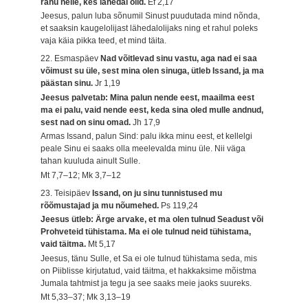
rahu neile, kes lähedal olid.
Ef 2,17
Jeesus, palun luba sõnumil Sinust puudutada mind nõnda,
et saaksin kaugelolijast lähedalolijaks ning et rahul poleks
vaja käia pikka teed, et mind täita.
22. Esmaspäev
Nad võitlevad sinu vastu, aga nad ei saa
võimust su üle, sest mina olen sinuga, ütleb Issand, ja ma
päästan sinu.
Jr 1,19
Jeesus palvetab: Mina palun nende eest, maailma eest
ma ei palu, vaid nende eest, keda sina oled mulle andnud,
sest nad on sinu omad.
Jh 17,9
Armas Issand, palun Sind: palu ikka minu eest, et kellelgi
peale Sinu ei saaks olla meelevalda minu üle. Nii väga
tahan kuuluda ainult Sulle.
Mt 7,7–12; Mk 3,7–12
23. Teisipäev
Issand, on ju sinu tunnistused mu
rõõmustajad ja mu nõumehed.
Ps 119,24
Jeesus ütleb: Ärge arvake, et ma olen tulnud Seadust või
Prohveteid tühistama. Ma ei ole tulnud neid tühistama,
vaid täitma.
Mt 5,17
Jeesus, tänu Sulle, et Sa ei ole tulnud tühistama seda, mis
on Piiblisse kirjutatud, vaid täitma, et hakkaksime mõistma
Jumala tahtmist ja tegu ja see saaks meie jaoks suureks.
Mt 5,33–37; Mk 3,13–19