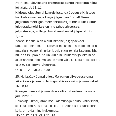
24. Kolmapäev
Issand on mind läkitanud trööstima kõiki
leinajaid.
Js 61,1.2
Kiidetud olgu Jumal ja meie Issanda Jeesuse Kristuse
Isa, halastuse Isa ja kõige julgustuse Jumal! Tema
julgustab meid igas meie ahistuses, et me suudaksime
julgustada neid, kes on mis tahes ahistuses,
julgustusega, millega Jumal meid endid julgustab.
2Kr
1,3–4
Issand Jeesus, olen ainult inimene ja igapäevaelu
rahutused ning mured kipuvad mu kallale, surudes mind nii
madalale, et mõnel hetkel kipub elamise jaks kaduma. Ma
hüüan Sinu poole, palun kuule mu hüüdmist ja tõtta mind
aitama! Sinu meelevallas on mind välja kiskuda ahistusest ja
täita edasimineku julgusega.
Õp 8,12–21; Mk 3,20–30
25. Neljapäev
Jumal ütles: Ma panen pilvedesse oma
vikerkaare ja see on lepingu tähiseks minu ja maa vahel.
1Ms 9,13
Praegusi taevaid ja maad on säilitatud sellesama sõna
jõul.
2Pt 3,7
Halastaja Jumal, tahan kogu olemusega hoida Sinust kinni,
sest kui olen Sinu oma, siis tean, et Sina üksi suudad teha
kõik, et hoida mind hukkumast.
1Kr 12,27–13,3; Mk 3,31–35