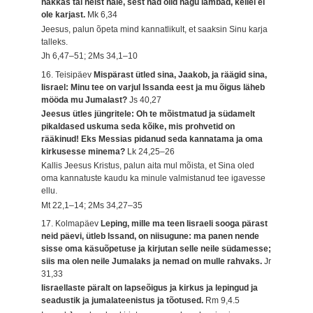
hakkas tal neist hale, sest nad olid nagu lambad, kellel ei
ole karjast.
Mk 6,34
Jeesus, palun õpeta mind kannatlikult, et saaksin Sinu karja
talleks.
Jh 6,47–51; 2Ms 34,1–10
16. Teisipäev
Mispärast ütled sina, Jaakob, ja räägid sina,
Iisrael: Minu tee on varjul Issanda eest ja mu õigus läheb
mööda mu Jumalast?
Js 40,27
Jeesus ütles jüngritele: Oh te mõistmatud ja südamelt
pikaldased uskuma seda kõike, mis prohvetid on
rääkinud! Eks Messias pidanud seda kannatama ja oma
kirkusesse minema?
Lk 24,25–26
Kallis Jeesus Kristus, palun aita mul mõista, et Sina oled
oma kannatuste kaudu ka minule valmistanud tee igavesse
ellu.
Mt 22,1–14; 2Ms 34,27–35
17. Kolmapäev
Leping, mille ma teen Iisraeli sooga pärast
neid päevi, ütleb Issand, on niisugune: ma panen nende
sisse oma käsuõpetuse ja kirjutan selle neile südamesse;
siis ma olen neile Jumalaks ja nemad on mulle rahvaks.
Jr
31,33
Iisraellaste päralt on lapseõigus ja kirkus ja lepingud ja
seadustik ja jumalateenistus ja tõotused.
Rm 9,4.5