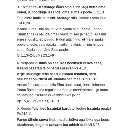
3. Kolmapäev
Käristage lõhki oma süda, aga mitte oma
riided, ja pöörduge Issanda, oma Jumala poole.
Jl 2,13
Teie olete kallilt ostetud. Austage siis Jumalat oma ihus.
1Kr 6,20
Issand Jumal, ma palun Sind, vaata minu peale. Tahan
Sinult andeks paluda oma üleastumised ja patud, aga mu
enese jõust tuleb puudu. Palun aita mind, et ma ei jääks
poolele teele, vaid jõuaksin selle hetkeni, mil mu hingest
saab tõusta suur tänu Sinu poole.
Gl 1,13–24; 2Ms 23,1–9
4. Neljapäev
Õnnis on see, kes hoolitseb kehva eest,
Issand päästab ta õnnetusepäeval.
Ps 41,2
Ärge unustage teha head ja pidada osadust, sest
sellistest ohvritest on Jumalal hea meel.
Hb 13,16
Armas Jeesus, tahan olla Sinu õnnistatud, õnnis inimene.
Palun õpeta mind tegutsema Sinule meelepäraselt ja anna
selleks tegutsemiseks valmisolekut ja indu.
Ap 15,4–12; 2Ms 23,10–19
5. Reede
Teie, kes Issandat kardate, lootke Issanda peale!
Ps 115,11
Pange tähele taeva linde: nad ei külva ega lõika ega kogu
aitadesse, ning teie taevane Isa toidab neid.
Mt 6,26