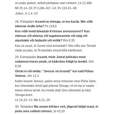
on palju jäetud, sellelt päritakse veel rohkem.
Lk 12,48b
Mt 25,14–30; Fl 3,(4b–6)7–14; Ps 119,41–48
Jutlus: Jr 1,4–10
28. Pühapäev
Issand on minuga, ei ma karda. Mis võib
inimene mulle teha?
Ps 118,6
Kes võib meid lahutada Kristuse armastusest? Kas
viletsus või ahistus või tagakiusamine või nälg või
alastiolek või hädaoht või mõõk?
Rm 8,35
Kas sa usud, et Jumal sind armastab? Siis võta see Temalt
vastu ja palu, et Ta kaotaks sinust kõik kahtlused.
29. Esmaspäev
Issand, meie Jumal pööraku meie
südamed enese poole, et käiksime kõigil ta teedel.
1Kn
8,58
Ükski ei või öelda: "Jeesus on Issand!" kui vaid Pühas
Vaimus.
1Kr 12,3
Kallis Issand Jeesus, palun anna minusse oma Püha Vaim,
kes ühendaks mind igal päeval Sinuga, nii et ma ei saaks
edasi minna teisiti, kui hoida alati Sinu lähedale ja käia
Sinuga koos.
Lk 16,10–13; Mk 4,21–25
30. Teisipäev
Ma annan kõrbes vett, jõgesid tühjal maal, et
joota oma valitud rahvast.
Js 43,20