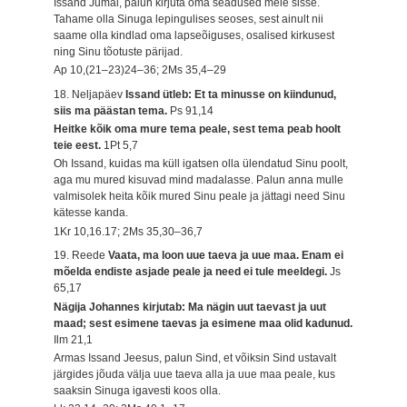
Issand Jumal, palun kirjuta oma seadused meie sisse.
Tahame olla Sinuga lepingulises seoses, sest ainult nii
saame olla kindlad oma lapseõiguses, osalised kirkusest
ning Sinu tõotuste pärijad.
Ap 10,(21–23)24–36; 2Ms 35,4–29
18. Neljapäev
Issand ütleb: Et ta minusse on kiindunud,
siis ma päästan tema.
Ps 91,14
Heitke kõik oma mure tema peale, sest tema peab hoolt
teie eest.
1Pt 5,7
Oh Issand, kuidas ma küll igatsen olla ülendatud Sinu poolt,
aga mu mured kisuvad mind madalasse. Palun anna mulle
valmisolek heita kõik mured Sinu peale ja jättagi need Sinu
kätesse kanda.
1Kr 10,16.17; 2Ms 35,30–36,7
19. Reede
Vaata, ma loon uue taeva ja uue maa. Enam ei
mõelda endiste asjade peale ja need ei tule meeldegi.
Js
65,17
Nägija Johannes kirjutab: Ma nägin uut taevast ja uut
maad; sest esimene taevas ja esimene maa olid kadunud.
Ilm 21,1
Armas Issand Jeesus, palun Sind, et võiksin Sind ustavalt
järgides jõuda välja uue taeva alla ja uue maa peale, kus
saaksin Sinuga igavesti koos olla.