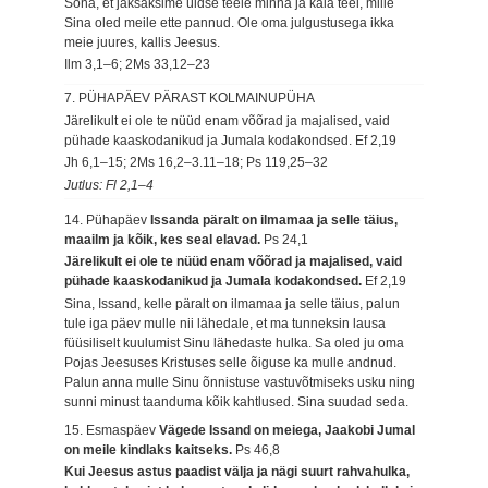
Sõna, et jaksaksime üldse teele minna ja käia teel, mille
Sina oled meile ette pannud. Ole oma julgustusega ikka
meie juures, kallis Jeesus.
Ilm 3,1–6; 2Ms 33,12–23
7. PÜHAPÄEV PÄRAST KOLMAINUPÜHA
Järelikult ei ole te nüüd enam võõrad ja majalised, vaid
pühade kaaskodanikud ja Jumala kodakondsed.
Ef 2,19
Jh 6,1–15; 2Ms 16,2–3.11–18; Ps 119,25–32
Jutlus: Fl 2,1–4
14. Pühapäev
Issanda päralt on ilmamaa ja selle täius,
maailm ja kõik, kes seal elavad.
Ps 24,1
Järelikult ei ole te nüüd enam võõrad ja majalised, vaid
pühade kaaskodanikud ja Jumala kodakondsed.
Ef 2,19
Sina, Issand, kelle päralt on ilmamaa ja selle täius, palun
tule iga päev mulle nii lähedale, et ma tunneksin lausa
füüsiliselt kuulumist Sinu lähedaste hulka. Sa oled ju oma
Pojas Jeesuses Kristuses selle õiguse ka mulle andnud.
Palun anna mulle Sinu õnnistuse vastuvõtmiseks usku ning
sunni minust taanduma kõik kahtlused. Sina suudad seda.
15. Esmaspäev
Vägede Issand on meiega, Jaakobi Jumal
on meile kindlaks kaitseks.
Ps 46,8
Kui Jeesus astus paadist välja ja nägi suurt rahvahulka,