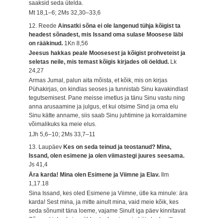
saaksid seda ütelda.
Mt 18,1–6; 2Ms 32,30–33,6
12. Reede
Ainsatki sõna ei ole langenud tühja kõigist ta
headest sõnadest, mis Issand oma sulase Moosese läbi
on rääkinud.
1Kn 8,56
Jeesus hakkas peale Moosesest ja kõigist prohveteist ja
seletas neile, mis temast kõigis kirjades oli öeldud.
Lk
24,27
Armas Jumal, palun aita mõista, et kõik, mis on kirjas
Pühakirjas, on kindlas seoses ja tunnistab Sinu kavakindlast
tegutsemisest. Pane meisse imetlus ja tänu Sinu vastu ning
anna arusaamine ja julgus, et kui otsime Sind ja oma elu
Sinu kätte anname, siis saab Sinu juhtimine ja korraldamine
võimalikuks ka meie elus.
1Jh 5,6–10; 2Ms 33,7–11
13. Laupäev
Kes on seda teinud ja teostanud? Mina,
Issand, olen esimene ja olen viimastegi juures seesama.
Js 41,4
Ära karda! Mina olen Esimene ja Viimne ja Elav.
Ilm
1,17.18
Sina Issand, kes oled Esimene ja Viimne, ütle ka minule: ära
karda! Sest mina, ja mitte ainult mina, vaid meie kõik, kes
seda sõnumit täna loeme, vajame Sinult iga päev kinnitavat