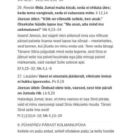
26. Reede
Mida Jumal maha kisub, seda ei ehitata üles;
keda tema vangistab, seda ei vabastata mitte.
Ii 12,14
Jeesus ütles: "Kõik on võimalik sellele, kes usub."
Otsekohe hüüdis lapse isa: "Ma usun, aita mind mu
uskmatuses!"
Mk 9,23–24
Issand Jeesus, kui sageli olen pidanud oma usu nõtruse
pärast palvele lisama need lapse isa sõnad – meeleheites,
sest tunnen, kui jõuetu on minu enda usk. Teen seda tänagi.
Tänane Sõna julgustab mind seda tegema, sest Sina ei
jätnud selle isa palvet kuulmata ega jäta minugi palvet
märkamata, vaid vastad Sulle sobival ajal.
Ef 4,25–32; Mk 4,1–9
27. Laupäev
Vaest ei unustata jäädavalt, viletsate lootus
ei hukku igaveseks.
Ps 9,19
Jeesus ütleb: Õndsad olete teie, vaesed, sest teie päralt
on Jumala riik.
Lk 6,20
Halastaja Jumal, tean, et minu vaesus ei saa Sind piirata,
vaid et minu vaesusegi saad Sina rikkuseks muuta. Tänan
Sind selle ime eest!
Fl 2,(13)14–18; Mk 4,10–20
9. PÜHAPÄEV PÄRAST KOLMAINUPÜHA
Kellele on palju antud, sellelt nõutakse palju; ja kelle hoolde