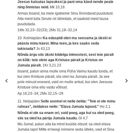
Jeesus kaisutas lapsukesi ja pani oma käed nende peale
ning õnnistas neid.
Mk 10,16
Armas Issand, ka meie igatseme Sinu õnnistavat puudutust.
Aita meid tulla Sinule nii lähedale, et saaksid meid lausa
puudutada.
1Ms 32,23–32(33); 2Ms 31,18–32,14
10. Kolmapäev
Ka edaspidi olen ma seesama ja ükski ei
päästa minu käest. Mina teen, ja kes saaks seda
takistada?
Js 43,13
Nõnda ärgu siis ükski kiidelgu inimestest, sest teie päralt
on kõik: teie olete aga Kristuse päralt ja Kristus on
Jumala päralt.
1Kr 3,21.23
Issand, palun anna mulle oma Püha Vaimu kaudu tunda, et
kui olen Kristuse päralt, siis olen ka Jumala päralt. Ja see
pole minust enesest, vaid on mulle antud, kui olen Jeesuse
Kristuse oma ellu vastu võtnud.
Ap 16,23–34; 2Ms 32,15–29
11. Neljapäev
Selle asemel et neile öelda: "Teie ei ole minu
rahvas", öeldakse neile: "Elava Jumala lapsed."
Ho 2,1
Nõnda ei ole sa enam ori, vaid poeg, aga kui sa oled poeg,
siis sa oled ka pärija Jumala kaudu.
Gl 4,7
Mu Jumal, palun aita ka mind kuulda otsust: sa oled elava
Jumala laps! Mitte et keegi inimene seda ütleks, vaid et Sina