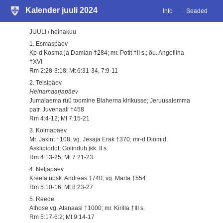
Kalender juuli 2024
Info
Seaded
JUULI / heinakuu
1. Esmaspäev
Kp-d Kosma ja Damian †284; mr. Potit †II s.; õu. Angeliina
†XVI
Rm 2:28-3:18; Mt 6:31-34, 7:9-11
2. Teisipäev
Heinamaarjapäev
Jumalaema rüü toomine Blaherna kirikusse; Jeruusalemma
patr. Juvenaali †458
Rm 4:4-12; Mt 7:15-21
3. Kolmapäev
Mr. Jakint †108; vg. Jesaja Erak †370; mr-d Diomid,
Asklipiodot, Golinduh jkk. II s.
Rm 4:13-25; Mt 7:21-23
4. Neljapäev
Kreeta üpsk. Andreas †740; vg. Marta †554
Rm 5:10-16; Mt 8:23-27
5. Reede
Athose vg. Atanaasi †1000; mr. Kirilla †III s.
Rm 5:17-6:2; Mt 9:14-17