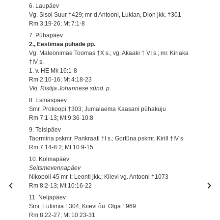
6. Laupäev
Vg. Sisoi Suur †429; mr-d Antooni, Lukian, Dion jkk. †301
Rm 3:19-26; Mt 7:1-8
7. Pühapäev
2., Eestimaa pühade pp.
Vg. Maleonimäe Toomas †X s.; vg. Akaaki † VI s.; mr. Kiriaka
†IV s.
1. v. HE Mk 16:1-8
Rm 2:10-16; Mt 4:18-23
Vkj. Ristija Johannese sünd. p.
8. Esmaspäev
Smr. Prokoopi †303; Jumalaema Kaasani pühakuju
Rm 7:1-13; Mt 9:36-10:8
9. Teisipäev
Taormina pskmr. Pankraati †I s.; Gortüna pskmr. Kirill †IV s.
Rm 7:14-8:2; Mt 10:9-15
10. Kolmapäev
Seitsmevennapäev
Nikopoli 45 mr-t: Leonti jkk.; Kiievi vg. Antooni †1073
Rm 8:2-13; Mt 10:16-22
11. Neljapäev
Smr. Eufiimia †304; Kiievi õu. Olga †969
Rm 8:22-27; Mt 10:23-31