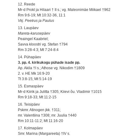
12. Reede
Mr-d Prokl ja Hilaari † II s.; vg. Maleonimäe Miikael †962
Rm 9:6-19; Mt 10:32-36, 11:1
Vkj. Peetrus ja Paulus
13. Laupäev
Mareta-karusepäev
Peaingel Kaabriel;
Savva kloostri vg. Stefan †794
Rm 3:28-4:3; Mt 7:24-8:4
14. Pühapäev
3. pp. 4. kirikukogu pühade isade pp.
Ap. Akila †I s.; Athose vg. Nikodim †1809
2. v. HE Mk 16:9-20
Tt 3:8-15; Mt 5:14-19
15. Esmaspäev
Mr-d Kiirik ja Julitta †305; Kiievi õu. Vladimir †1015
Rm 9:18-33; Mt 11:2-15
16. Teisipäev
Pskmr. Atinogen jkk. †311;
mr. Valentiina †308; mr. Juulia †440
Rm 10:11-11:2; Mt 11:16-20
17. Kolmapäev
Smr. Marina (Margareeta) †IV s.