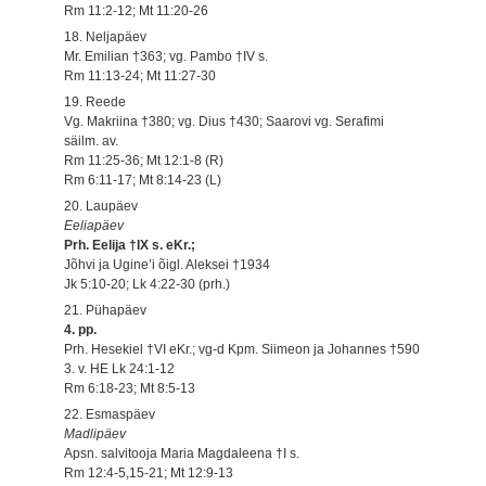
Rm 11:2-12; Mt 11:20-26
18. Neljapäev
Mr. Emilian †363; vg. Pambo †IV s.
Rm 11:13-24; Mt 11:27-30
19. Reede
Vg. Makriina †380; vg. Dius †430; Saarovi vg. Serafimi
säilm. av.
Rm 11:25-36; Mt 12:1-8 (R)
Rm 6:11-17; Mt 8:14-23 (L)
20. Laupäev
Eeliapäev
Prh. Eelija †IX s. eKr.;
Jõhvi ja Ugine’i õigl. Aleksei †1934
Jk 5:10-20; Lk 4:22-30 (prh.)
21. Pühapäev
4. pp.
Prh. Hesekiel †VI eKr.; vg-d Kpm. Siimeon ja Johannes †590
3. v. HE Lk 24:1-12
Rm 6:18-23; Mt 8:5-13
22. Esmaspäev
Madlipäev
Apsn. salvitooja Maria Magdaleena †I s.
Rm 12:4-5,15-21; Mt 12:9-13