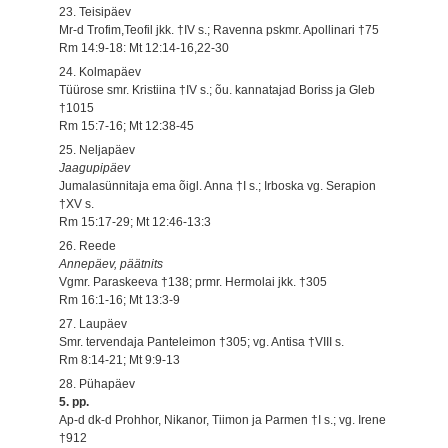
23. Teisipäev
Mr-d Trofim,Teofil jkk. †IV s.; Ravenna pskmr. Apollinari †75
Rm 14:9-18: Mt 12:14-16,22-30
24. Kolmapäev
Tüürose smr. Kristiina †IV s.; õu. kannatajad Boriss ja Gleb
†1015
Rm 15:7-16; Mt 12:38-45
25. Neljapäev
Jaagupipäev
Jumalasünnitaja ema õigl. Anna †I s.; Irboska vg. Serapion
†XV s.
Rm 15:17-29; Mt 12:46-13:3
26. Reede
Annepäev, päätnits
Vgmr. Paraskeeva †138; prmr. Hermolai jkk. †305
Rm 16:1-16; Mt 13:3-9
27. Laupäev
Smr. tervendaja Panteleimon †305; vg. Antisa †VIII s.
Rm 8:14-21; Mt 9:9-13
28. Pühapäev
5. pp.
Ap-d dk-d Prohhor, Nikanor, Tiimon ja Parmen †I s.; vg. Irene
†912