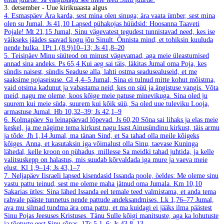
3. detsember - Uue kirikuaasta algus
4. Esmaspäev
Ära karda, sest mina olen sinuga; ära vaata ümber, sest mina
olen su Jumal.
Js 41,10
Lapsed pühakojas hüüdsid: Hoosanna Taaveti
Pojale!
Mt 21,15
Jumal, Sinu vägevatest tegudest tunnistavad need, kes ise
väikseks jäädes saavad kogu jõu Sinult. Õnnista mind, et tohiksin kuuluda
nende hulka.
1Pt 1,(8.9)10–13; Js 41,8–20
5. Teisipäev
Minu süüteod on minust vägevamad, aga meie üleastumised
annad sina andeks.
Ps 65,4
Kui aeg sai täis, läkitas Jumal oma Poja, kes
sündis naisest, sündis Seaduse alla, lahti ostma seadusealuseid, et me
saaksime pojaseisuse.
Gl 4,4–5
Jumal, Sina ei tulnud mitte kohut mõistma,
vaid otsima kadunut ja vabastama neid, kes on süü ja ängistuse vangis. Võta
meid, nagu me oleme, koos kõige meie patuse minevikuga. Sina oled ju
suurem kui meie süda, suurem kui kõik süü, Sa oled uue tuleviku Looja,
armastuse Jumal.
Hb 10,32–39; Js 42,1–9
6. Kolmapäev
Su leinapäevad lõpevad.
Js 60,20
Sõna sai lihaks ja elas meie
keskel, ja me nägime tema kirkust nagu Isast Ainusündinu kirkust, täis armu
ja tõde.
Jh 1,14
Jumal, ma tänan Sind, et Sa tahad olla meile kõigeks
kõiges. Anna, et kasutaksin iga võimalust olla Sinu, taevase Kuninga
lähedal, kelle kroon on pühadus, millesse Sa meidki tahad juhtida, ja kelle
valitsuskepp on halastus, mis suudab kõrvaldada iga mure ja vaeva meie
elust.
Kl 1,9–14; Js 43,1–7
7. Neljapäev
Iisraeli lapsed kisendasid Issanda poole, öeldes: Me oleme sinu
vastu pattu teinud, sest me oleme maha jätnud oma Jumala.
Km 10,10
Sakarias ütles: Sina lähed Issanda eel temale teed valmistama, et anda tema
rahvale pääste tunnetus nende pattude andeksandmises.
Lk 1,76–77
Jumal,
ava mu silmad tundma ära oma pattu, et ma kuidagi ei jääks ilma päästest
Sinu Pojas Jeesuses Kristuses. Tänu Sulle kõigi manitsuste, aga ka lohutuste
ja tõotuste eest Sinu sõnas.
1Ts 5,1–6; Js 43,8–13