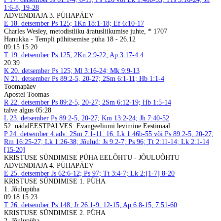
1:6-8, 19-28
ADVENDIAJA 3. PÜHAPÄEV
E
18. detsember
Ps 125; 1Kn 18:1-18; Ef 6:10-17
Charles Wesley, metodistliku äratusliikumise juhte, * 1707
Hanukka - Templi pühitsemise püha 18 - 26.12
09:15 15:20
T
19. detsember
Ps 125; 2Kn 2:9-22; Ap 3:17-4:4
20:39
K
20. detsember
Ps 125; Ml 3:16-24; Mk 9:9-13
N
21. detsember
Ps 89:2-5, 20-27; 2Sm 6:1-11; Hb 1:1-4
Toomapäev
Apostel Toomas
R
22. detsember
Ps 89:2-5, 20-27; 2Sm 6:12-19; Hb 1:5-14
talve algus 05:28
L
23. detsember
Ps 89:2-5, 20-27; Km 13:2-24; Jh 7:40-52
52. nädal
EESTPALVES: Evangeeliumi levimine Eestimaal
P
24. detsember
4.adv: 2Sm 7:1-11, 16; Lk 1:46b-55 või Ps 89:2-5, 20-27;
Rm 16:25-27; Lk 1:26-38; Jõulud: Js 9:2-7; Ps 96; Tt 2:11-14; Lk 2:1-14
[15-20]
KRISTUSE SÜNDIMISE PÜHA EELÕHTU - JÕULUÕHTU
ADVENDIAJA 4. PÜHAPÄEV
E
25. detsember
Js 62:6-12; Ps 97; Tt 3:4-7; Lk 2:[1-7] 8-20
KRISTUSE SÜNDIMISE 1. PÜHA
1. Jõulupüha
09:18 15:23
T
26. detsember
Ps 148; Jr 26:1-9, 12-15; Ap 6:8-15, 7:51-60
KRISTUSE SÜNDIMISE 2. PÜHA
2. Jõulupüha