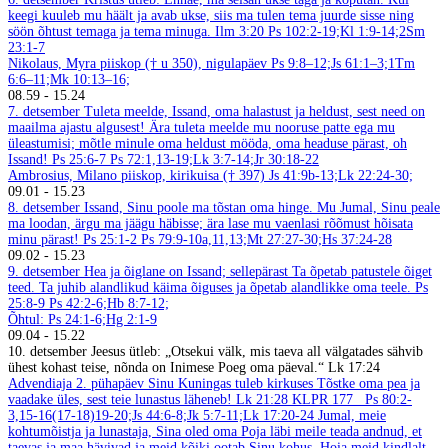
keegi kuuleb mu häält ja avab ukse, siis ma tulen tema juurde sisse ning
söön õhtust temaga ja tema minuga. Ilm 3:20
Ps 102:2-19;Kl 1:9-14;2Sm
23:1-7
Nikolaus, Myra piiskop († u 350), nigulapäev
Ps 9:8–12;Js 61:1–3;1Tm
6:6–11;Mk 10:13–16;
08.59
-
15.24
7. detsember
Tuleta meelde, Issand, oma halastust ja heldust, sest need on
maailma ajastu algusest! Ära tuleta meelde mu nooruse patte ega mu
üleastumisi; mõtle minule oma heldust mööda, oma headuse pärast, oh
Issand! Ps 25:6-7
Ps 72:1,13-19;Lk 3:7-14;Jr 30:18-22
Ambrosius, Milano piiskop, kirikuisa († 397)
Js 41:9b-13;Lk 22:24-30;
09.01
-
15.23
8. detsember
Issand, Sinu poole ma tõstan oma hinge. Mu Jumal, Sinu peale
ma loodan, ärgu ma jäägu häbisse; ära lase mu vaenlasi rõõmust hõisata
minu pärast! Ps 25:1-2
Ps 79:9-10a,11,13;Mt 27:27-30;Hs 37:24-28
09.02
-
15.23
9. detsember
Hea ja õiglane on Issand; sellepärast Ta õpetab patustele õiget
teed. Ta juhib alandlikud käima õiguses ja õpetab alandlikke oma teele. Ps
25:8-9
Ps 42:2-6;Hb 8:7-12;
Õhtul: Ps 24:1-6;Hg 2:1-9
09.04
-
15.22
10. detsember
Jeesus ütleb: „Otsekui välk, mis taeva all välgatades sähvib
ühest kohast teise, nõnda on Inimese Poeg oma päeval.“ Lk 17:24
Advendiaja 2. pühapäev
Sinu Kuningas tuleb kirkuses
Tõstke oma pea ja
vaadake üles, sest teie lunastus läheneb! Lk 21:28
KLPR 177
Ps 80:2-
3,15-16(17-18)19-20;Js 44:6-8;Jk 5:7-11;Lk 17:20-24
Jumal, meie
kohtumõistja ja lunastaja, Sina oled oma Poja läbi meile teada andnud, et
taevas ja maa hävivad ja meid kõiki ootab Sinu kohus. Hoia meid kindlalt