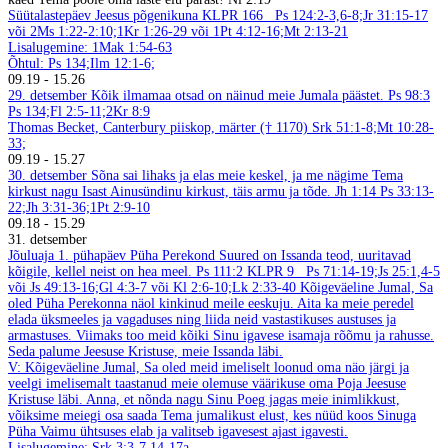
Süütalastepäev
Jeesus põgenikuna
KLPR 166
Ps 124:2-3,6-8;Jr 31:15-17
või 2Ms 1:22-2:10;1Kr 1:26-29 või 1Pt 4:12-16;Mt 2:13-21
Lisalugemine: 1Mak 1:54-63
Õhtul: Ps 134;Ilm 12:1-6;
09.19
-
15.26
29. detsember
Kõik ilmamaa otsad on näinud meie Jumala päästet. Ps 98:3
Ps 134;Fl 2:5-11;2Kr 8:9
Thomas Becket, Canterbury piiskop, märter († 1170)
Srk 51:1-8;Mt 10:28-
33;
09.19
-
15.27
30. detsember
Sõna sai lihaks ja elas meie keskel, ja me nägime Tema
kirkust nagu Isast Ainusündinu kirkust, täis armu ja tõde. Jh 1:14
Ps 33:13-
22;Jh 3:31-36;1Pt 2:9-10
09.18
-
15.29
31. detsember
Jõuluaja 1. pühapäev
Püha Perekond
Suured on Issanda teod, uuritavad
kõigile, kellel neist on hea meel. Ps 111:2
KLPR 9
Ps 71:14-19;Js 25:1,4-5
või Js 49:13-16;Gl 4:3-7 või Kl 2:6-10;Lk 2:33-40
Kõigeväeline Jumal, Sa
oled Püha Perekonna näol kinkinud meile eeskuju. Aita ka meie peredel
elada üksmeeles ja vagaduses ning liida neid vastastikuses austuses ja
armastuses. Viimaks too meid kõiki Sinu igavese isamaja rõõmu ja rahusse.
Seda palume Jeesuse Kristuse, meie Issanda läbi.
V: Kõigeväeline Jumal, Sa oled meid imeliselt loonud oma näo järgi ja
veelgi imelisemalt taastanud meie olemuse väärikuse oma Poja Jeesuse
Kristuse läbi. Anna, et nõnda nagu Sinu Poeg jagas meie inimlikkust,
võiksime meiegi osa saada Tema jumalikust elust, kes nüüd koos Sinuga
Püha Vaimu ühtsuses elab ja valitseb igavesest ajast igavesti.
Lisalugemine: Srk 3:3-7,14-17a