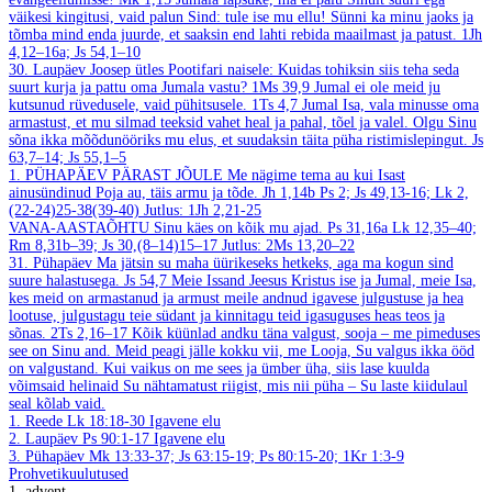
väikesi kingitusi, vaid palun Sind: tule ise mu ellu! Sünni ka minu jaoks ja
tõmba mind enda juurde, et saaksin end lahti rebida maailmast ja patust.
1Jh
4,12–16a; Js 54,1–10
30. Laupäev
Joosep ütles Pootifari naisele: Kuidas tohiksin siis teha seda
suurt kurja ja pattu oma Jumala vastu?
1Ms 39,9
Jumal ei ole meid ju
kutsunud rüvedusele, vaid pühitsusele.
1Ts 4,7
Jumal Isa, vala minusse oma
armastust, et mu silmad teeksid vahet heal ja pahal, tõel ja valel. Olgu Sinu
sõna ikka mõõdunööriks mu elus, et suudaksin täita püha ristimislepingut.
Js
63,7–14; Js 55,1–5
1. PÜHAPÄEV PÄRAST JÕULE
Me nägime tema au kui Isast
ainusündinud Poja au, täis armu ja tõde.
Jh 1,14b
Ps 2; Js 49,13-16; Lk 2,
(22-24)25-38(39-40)
Jutlus: 1Jh 2,21-25
VANA-AASTAÕHTU
Sinu käes on kõik mu ajad.
Ps 31,16a
Lk 12,35–40;
Rm 8,31b–39; Js 30,(8–14)15–17
Jutlus: 2Ms 13,20–22
31. Pühapäev
Ma jätsin su maha üürikeseks hetkeks, aga ma kogun sind
suure halastusega.
Js 54,7
Meie Issand Jeesus Kristus ise ja Jumal, meie Isa,
kes meid on armastanud ja armust meile andnud igavese julgustuse ja hea
lootuse, julgustagu teie südant ja kinnitagu teid igasuguses heas teos ja
sõnas.
2Ts 2,16–17
Kõik küünlad andku täna valgust, sooja – me pimeduses
see on Sinu and. Meid peagi jälle kokku vii, me Looja, Su valgus ikka ööd
on valgustand. Kui vaikus on me sees ja ümber üha, siis lase kuulda
võimsaid helinaid Su nähtamatust riigist, mis nii püha – Su laste kiidulaul
seal kõlab vaid.
1. Reede
Lk 18:18-30
Igavene elu
2. Laupäev
Ps 90:1-17
Igavene elu
3. Pühapäev
Mk 13:33-37; Js 63:15-19; Ps 80:15-20; 1Kr 1:3-9
Prohvetikuulutused
1. advent