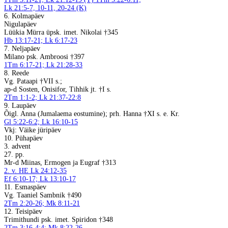
Lk 21:5-7, 10-11, 20-24 (K)
6. Kolmapäev
Nigulapäev
Lüükia Mürra üpsk. imet. Nikolai †345
Hb 13:17-21; Lk 6:17-23
7. Neljapäev
Milano psk. Ambroosi †397
1Tm 6:17-21; Lk 21:28-33
8. Reede
Vg. Pataapi †VII s.;
ap-d Sosten, Onisifor, Tihhik jt. †I s.
2Tm 1:1-2; Lk 21:37-22:8
9. Laupäev
Õigl. Anna (Jumalaema eostumine); prh. Hanna †XI s. e. Kr.
Gl 5:22-6:2; Lk 16:10-15
Vkj: Väike jüripäev
10. Pühapäev
3. advent
27. pp.
Mr-d Miinas, Ermogen ja Eugraf †313
2. v. HE Lk 24:12-35
Ef 6:10-17; Lk 13:10-17
11. Esmaspäev
Vg. Taaniel Sambnik †490
2Tm 2:20-26; Mk 8:11-21
12. Teisipäev
Trimithundi psk. imet. Spiridon †348
2Tm 3:16-4:4; Mk 8:22-26