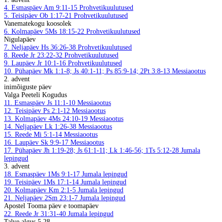
4. Esmaspäev
Am 9:11-15
Prohvetikuulutused
5. Teisipäev
Ob 1:17-21
Prohvetikuulutused
Vanematekogu koosolek
6. Kolmapäev
5Ms 18:15-22
Prohvetikuulutused
Nigulapäev
7. Neljapäev
Hs 36:26-38
Prohvetikuulutused
8. Reede
Jr 23:22-32
Prohvetikuulutused
9. Laupäev
Jr 10:1-16
Prohvetikuulutused
10. Pühapäev
Mk 1:1-8; Js 40:1-11; Ps 85:9-14; 2Pt 3:8-13
Messiaootus
2. advent
inimõiguste päev
Valga Peeteli Kogudus
11. Esmaspäev
Js 11:1-10
Messiaootus
12. Teisipäev
Ps 2:1-12
Messiaootus
13. Kolmapäev
4Ms 24:10-19
Messiaootus
14. Neljapäev
Lk 1:26-38
Messiaootus
15. Reede
Mi 5:1-14
Messiaootus
16. Laupäev
Sk 9:9-17
Messiaootus
17. Pühapäev
Jh 1:19-28; Js 61:1-11; Lk 1:46-56; 1Ts 5:12-28
Jumala
lepingud
3. advent
18. Esmaspäev
1Ms 9:1-17
Jumala lepingud
19. Teisipäev
1Ms 17:1-14
Jumala lepingud
20. Kolmapäev
Km 2:1-5
Jumala lepingud
21. Neljapäev
2Sm 23:1-7
Jumala lepingud
Apostel Tooma päev e toomapäev
22. Reede
Jr 31:31-40
Jumala lepingud
Talve algus 5.28