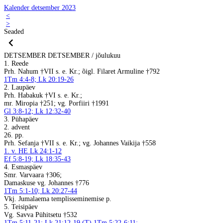
Kalender detsember 2023
<
>
Seaded
DETSEMBER
DETSEMBER / jõulukuu
1. Reede
Prh. Nahum †VII s. e. Kr.; õigl. Filaret Armuline †792
1Tm 4:4-8; Lk 20:19-26
2. Laupäev
Prh. Habakuk †VI s. e. Kr.;
mr. Miropia †251; vg. Porfiiri †1991
Gl 3:8-12; Lk 12:32-40
3. Pühapäev
2. advent
26. pp.
Prh. Sefanja †VII s. e. Kr.; vg. Johannes Vaikija †558
1. v. HE Lk 24:1-12
Ef 5:8-19; Lk 18:35-43
4. Esmaspäev
Smr. Varvaara †306;
Damaskuse vg. Johannes †776
1Tm 5:1-10; Lk 20:27-44
Vkj. Jumalaema templisseminemise p.
5. Teisipäev
Vg. Savva Pühitsetu †532
1Tm 5:11-21; Lk 21:12-19 (T) 1Tm 5:22-6:11;