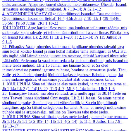
oleks armastus. Ajagu see juured sügavale meie südamesse. Ühenda, Issand,
armastuse sidemega kogu inimkond.
Js 7,10–14; Js 52,1–12
4. ADVENDIPÜHAPÄEV
Olge ikka rõõmsad Issandas! Taas ma ütlen:
Olge rõõmsad! Issand on ligidal!
Fl 4,4.5b
Js 52,7-10; Lk 1,(39-45)46-
55(56); Ps 58
Jutlus: 2Kr 1,18-22
JÕULUÕHTU
Ärge kartke! Sest vaata, ma kuulutan teile suurt rõõmu, mis
saab osaks kogu rahvale, et teile on täna sündinud Taaveti linnas Päästja, kes
on Issand Kristus.
Lk 2,10b.11
Lk 2,1–20; Tt 2,11–14; Ps 115
Jutlus: Js
9,1–6
24. Pühapäev
Vaata, pimedus katab maad ja pilkane pimedus rahvaid, aga
sinu kohal koidab Issand ja sinu kohal nähakse tema auhiilgust.
Js 60,2
Kui
siis inglid olid läinud nende juurest ära taevasse, ütlesid karjased üksteisele:
Läki nüüd Petlemma ja vaadakem seda asja, mis on sündinud, mis Issand on
meile teada andnud.
Lk 2,15
Jumal, me täname Sind, et Sa oled
inimsüdameisse pannud igatsuse puhtuse, headuse ja armastuse järele. Tänu
Sulle, et Sa täitsid pimedal jõuluööl karjaste igatsuse. Rahulda, palun, ka
meie südame igatsus, et saaksime jõululast alati oma südames kanda.
1. JÕULUPÜHA
Sõna sai lihaks ja elas meie keskel, ja me nägime tema au.
Jh 1,14a
Lk 2,(1–14)15–20; Tt 3,4–7; Mi 5,1–14a
Jutlus: 1Jh 3,1–6
25. Esmaspäev
Issand, ma olen rõhutud, astu mulle appi!
Js 38,14
Teile on
täna Taaveti linnas sündinud Õnnistegija.
Lk 2,11
Jeesus, Sa ainus neitsist
sündinud lapsuke, Su elu algus oli vähenõudlik ja Su elu lõpp ülimalt
traagiline, aga Sa täitsid sellega oma Isa tahet. Anna, et meiegi mõtleksime
pühade ajal ja argipäevalgi, milline on Taevaisa tahe meie jaoks.
2. JÕULUPÜHA
Sõna sai lihaks ja elas meie keskel, ja me nägime tema au.
Jh 1,14a
Jh 1,1–5(6–8)9–14; Hb 1,1–4(5–14); Js 11,1–9
Jutlus: Ilm 7,9–
12(13–17)
ESIMÄRTER STEFANOSE MÄLESTUSPÄEV
Kallis on Issanda meelest