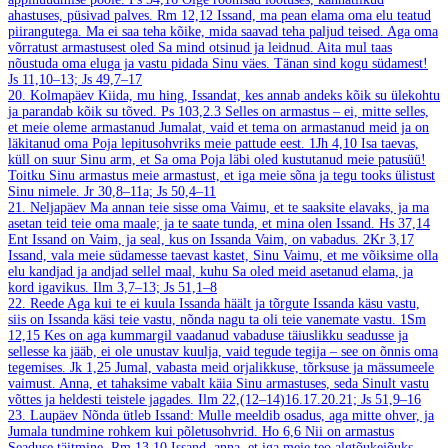
ahastuses, püsivad palves.
Rm 12,12
Issand, ma pean elama oma elu teatud
piirangutega. Ma ei saa teha kõike, mida saavad teha paljud teised. Aga oma
võrratust armastusest oled Sa mind otsinud ja leidnud. Aita mul taas
nõustuda oma eluga ja vastu pidada Sinu väes. Tänan sind kogu südamest!
Js 11,10–13; Js 49,7–17
20. Kolmapäev
Kiida, mu hing, Issandat, kes annab andeks kõik su ülekohtu
ja parandab kõik su tõved.
Ps 103,2.3
Selles on armastus – ei, mitte selles,
et meie oleme armastanud Jumalat, vaid et tema on armastanud meid ja on
läkitanud oma Poja lepitusohvriks meie pattude eest.
1Jh 4,10
Isa taevas,
küll on suur Sinu arm, et Sa oma Poja läbi oled kustutanud meie patusüü!
Toitku Sinu armastus meie armastust, et iga meie sõna ja tegu tooks ülistust
Sinu nimele.
Jr 30,8–11a; Js 50,4–11
21. Neljapäev
Ma annan teie sisse oma Vaimu, et te saaksite elavaks, ja ma
asetan teid teie oma maale; ja te saate tunda, et mina olen Issand.
Hs 37,14
Ent Issand on Vaim, ja seal, kus on Issanda Vaim, on vabadus.
2Kr 3,17
Issand, vala meie südamesse taevast kastet, Sinu Vaimu, et me võiksime olla
elu kandjad ja andjad sellel maal, kuhu Sa oled meid asetanud elama, ja
kord igavikus.
Ilm 3,7–13; Js 51,1–8
22. Reede
Aga kui te ei kuula Issanda häält ja tõrgute Issanda käsu vastu,
siis on Issanda käsi teie vastu, nõnda nagu ta oli teie vanemate vastu.
1Sm
12,15
Kes on aga kummargil vaadanud vabaduse täiuslikku seadusse ja
sellesse ka jääb, ei ole unustav kuulja, vaid tegude tegija – see on õnnis oma
tegemises.
Jk 1,25
Jumal, vabasta meid orjalikkuse, tõrksuse ja mässumeele
vaimust. Anna, et tahaksime vabalt käia Sinu armastuses, seda Sinult vastu
võttes ja heldesti teistele jagades.
Ilm 22,(12–14)16.17.20.21; Js 51,9–16
23. Laupäev
Nõnda ütleb Issand: Mulle meeldib osadus, aga mitte ohver, ja
Jumala tundmine rohkem kui põletusohvrid.
Ho 6,6
Nii on armastus
Seaduse täitmine.
Rm 13,10
Issand, anna, et iga meie teo algtõukejõuks