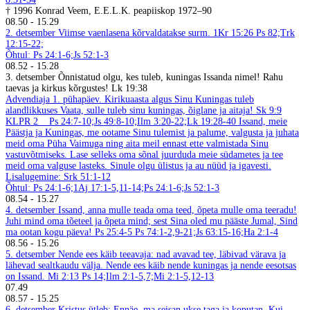
† 1996 Konrad Veem, E.E.L.K. peapiiskop 1972–90
08.50
-
15.29
2. detsember
Viimse vaenlasena kõrvaldatakse surm. 1Kr 15:26
Ps 82;Trk
12:15-22;
Õhtul: Ps 24:1-6;Js 52:1-3
08.52
-
15.28
3. detsember
Õnnistatud olgu, kes tuleb, kuningas Issanda nimel! Rahu
taevas ja kirkus kõrgustes! Lk 19:38
Advendiaja 1. pühapäev. Kirikuaasta algus
Sinu Kuningas tuleb
alandlikkuses
Vaata, sulle tuleb sinu kuningas, õiglane ja aitaja! Sk 9:9
KLPR 2
Ps 24:7-10;Js 49:8-10;Ilm 3:20-22;Lk 19:28-40
Issand, meie
Päästja ja Kuningas, me ootame Sinu tulemist ja palume, valgusta ja juhata
meid oma Püha Vaimuga ning aita meil ennast ette valmistada Sinu
vastuvõtmiseks. Lase selleks oma sõnal juurduda meie südametes ja tee
meid oma valguse lasteks. Sinule olgu ülistus ja au nüüd ja igavesti.
Lisalugemine: Srk 51:1-12
Õhtul: Ps 24:1-6;1Aj 17:1-5,11-14;Ps 24:1-6;Js 52:1-3
08.54
-
15.27
4. detsember
Issand, anna mulle teada oma teed, õpeta mulle oma teeradu!
Juhi mind oma tõeteel ja õpeta mind; sest Sina oled mu pääste Jumal, Sind
ma ootan kogu päeva! Ps 25:4-5
Ps 74:1-2,9-21;Js 63:15-16;Ha 2:1-4
08.56
-
15.26
5. detsember
Nende ees käib teeavaja: nad avavad tee, läbivad värava ja
lähevad sealtkaudu välja. Nende ees käib nende kuningas ja nende eesotsas
on Issand. Mi 2:13
Ps 14;Ilm 2:1-5,7;Mi 2:1-5,12-13
07.49
08.57
-
15.25
6. detsember
Kristus ütleb: Ennäe, ma seisan ukse taga ja koputan. Kui