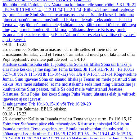
Jõuluõhtu ehk jõululaupäev
Vaata, ma kuulutan teile suurt rõõmu!
KLPR 21
Ps 36:6-10;Mi 5:1-4a;Tt 2:11-14;Lk 2:1-14;
Kõigeväeline Jumal, valguse
Isa, me täname Sind Sinu suure armastuse eest, et Sa oled keset inimkonna
pimedat patuööd oma ainusündinud Poja meile valguseks andnud. Paistku
Tema valgus jõulusõnumis meiegi südametesse, täitku meid tõelise rõõmuga
ning avagu meie huuled Sind kiitma ja ülistama Jeesuse Kristuse, meie
Issanda läbi, kes koos Sinuga Püha Vaimu ühtsuses elab ja valitseb igavesest
ajast igavesti.
09.18
-
15.23
25. detsember
Selles on armastus - ei, mitte selles, et meie oleme
armastanud Jumalat, vaid et Tema on armastanud meid ja on läkitanud oma
Poja lepitusohvriks meie pattude eest. 1Jh 4:10
Kristuse sündimispüha ehk 1. jõulupüha
Sõna sai lihaks
Sõna sai lihaks ja
elas meie keskel, ja me nägime Tema kirkust. Jh 1:14
KLPR 31
Ps 100;Js
52:7-10 või Js 11:1-9;Hb 1:1-3(4-12) või 1Jh 4:9-16;Jh 1:1-14
Kõigeväeline
Jumal, Sinu igavene Sõna on saanud lihaks ja Temas on meile paistnud Sinu
kirkus. Ava meie südamed, et me mõistaksime seda imet ning ülistaksime ja
kuulutaksime Sinu päästet, mille Sa oled meile valmistanud Jeesuses
Kristuses, Sinu Pojas, kes koos Sinuga Püha Vaimu ühtsuses elab ja valitseb
igavesest ajast igavesti.
Lisalugemine: Trk 10:1-9,15-16 või Trk 16:20-29
* 1951 Tiit Salumäe, EELK piiskop
09.18
-
15.23
26. detsember
Kallis on Issanda meelest Tema vagade surm. Ps 116:15,17
Esimärter Stefanose päev ehk tehvanipäev
Kristuse tunnistajad
Kallis on
Issanda meelest Tema vagade surm. Sinule ma ohverdan tänuohvreid ja
hüüan appi Issanda nime. Ps 116:15,17
KLPR 35
Ps 119:41-48;Jr 15:15-
20;Ap 6:8,11-15; 7:51-60;Mt 23:34-39
Halastuse ja armastuse Jumal, Sina