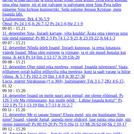
oma sõna juures, nii et me valvame ja palvetame ning Sinu Poja tulles
pääseme Sinu kirkuse kuningriiki. Seda palume Jeesuse Kristuse, meie
Issanda läbi.
Lisalugemine: Brk 4:36-5:9
Õhtul: Ps 24:1-6;Js 26:7-12;Ps 24:1-6;Hg 2:1-9
09.05
-
15.21
11. detsember
Sina, Iisraeli karjane, võta kuulda! Ärata oma vägevus ning
tule meid päästma! Ps 80:2-3
Ps 74:1-2,9-21;Jr 23:19-22;Js 64:1-3
09.07
-
15.21
12. detsember
Nõnda ütleb Issand, Iisraeli kuningas, ja tema lunastaja,
vägede Issand: Mina olen esimene ja viimane, ja ei ole muud Jumalat kui
mina. Js 44:6
Ps 14;Ilm 2:12-17;Js 59:15b-20
09.08
-
15.21
13. detsember
Olge nüüd pika meelega, vennad, Issanda tulemiseni! Vaata,
põllumees ootab kallist põlluvilja pika meelega, kuni ta saab varase ja hilise
vihma. Jk 5:7
Ps 102:2-19;Ilm 1:4-8;Js 30:27-30
Lucia, märter Sürakuusas († u 304), luutsinapäev
Trk 3:1-7;2Kr 4:6-15;
01.32
09.10
-
15.20
14. detsember
Issand on meile suuri asju teinud, me oleme rõõmsad. Ps
126:3 või Ma rõõmustasin, kui mulle öeldi: „Lähme Issanda kotta!“ Ps
122:1
Ps 72:1,13-19;Ilm 3:7-13;Jr 31:2-7
09.11
-
15.20
15. detsember
Me ei tagane Sinust! Elusta meid, siis me kuulutame Sinu
nime! Issand, vägede Jumal, uuenda meie olukord, lase paista oma pale, siis
oleme päästetud! Ps 80:19-20
Ps 79:9-10a,11,13;Mt 26:62-66;Sk 2:10-17
09.12
-
15.20
16. detsember
Jeesus ütles: „Jumala riik ei tule ettearvatavalt ega öelda: