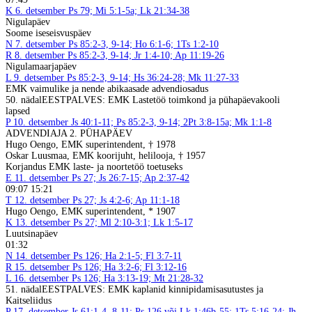
K
6. detsember
Ps 79; Mi 5:1-5a; Lk 21:34-38
Nigulapäev
Soome iseseisvuspäev
N
7. detsember
Ps 85:2-3, 9-14; Ho 6:1-6; 1Ts 1:2-10
R
8. detsember
Ps 85:2-3, 9-14; Jr 1:4-10; Ap 11:19-26
Nigulamaarjapäev
L
9. detsember
Ps 85:2-3, 9-14; Hs 36:24-28; Mk 11:27-33
EMK vaimulike ja nende abikaasade advendiosadus
50. nädal
EESTPALVES: EMK Lastetöö toimkond ja pühapäevakooli
lapsed
P
10. detsember
Js 40:1-11; Ps 85:2-3, 9-14; 2Pt 3:8-15a; Mk 1:1-8
ADVENDIAJA 2. PÜHAPÄEV
Hugo Oengo, EMK superintendent, † 1978
Oskar Luusmaa, EMK koorijuht, helilooja, † 1957
Korjandus EMK laste- ja noortetöö toetuseks
E
11. detsember
Ps 27; Js 26:7-15; Ap 2:37-42
09:07 15:21
T
12. detsember
Ps 27; Js 4:2-6; Ap 11:1-18
Hugo Oengo, EMK superintendent, * 1907
K
13. detsember
Ps 27; Ml 2:10-3:1; Lk 1:5-17
Luutsinapäev
01:32
N
14. detsember
Ps 126; Ha 2:1-5; Fl 3:7-11
R
15. detsember
Ps 126; Ha 3:2-6; Fl 3:12-16
L
16. detsember
Ps 126; Ha 3:13-19; Mt 21:28-32
51. nädal
EESTPALVES: EMK kaplanid kinnipidamisasutustes ja
Kaitseliidus
P
17. detsember
Js 61:1-4, 8-11; Ps 126 või Lk 1:46b-55; 1Ts 5:16-24; Jh