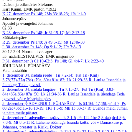
Diakon ja esikmärter Stefanos
Karl Kuum, EMK pastor, †1932
K
27. detsember
Ps 148; 2Ms 33:18-23; 1Jh 1:1-9
Johannesepäev
Apostel ja evangelist Johannes
02:33
N
28. detsember
Ps 148; Jr 31:15-17; Mt 2:13-18
Süütalastepäev
R
29. detsember
Ps 148; Js 49:5-15; Mt 12:46-50
L
30. detsember
Ps 148; Õp 9:1-12; 2Pt 3:8-13
30.12-2.01 Noorte talvelaager
53. nädal
EESTPALVES: EMK misjonitöö
P
31. detsember
Js 61:10-62:3; Ps 148; Gl 4:4-7; Lk 2:22-40
JÕULUAJA 1. PÜHAPÄEV
Vana-aastaõhtu
1. detsember
34. nädala reede
Tn 7:2-14; [Ps] Tn (Kml)
3:78(77)-77a(78a)+79a, 80a+81a+82; Lk 21:29-33
R: Laulge Issandale ja
ülendage Teda igavesti.
2. detsember
34. nädala laupäev
Tn 7:15-27; [Ps] Tn (Kml) 3:83-
84a+85a,86a+87a+56; Lk 21:34-36
R: Laulge Issandale ja ülendage Teda
igavesti.
või v Maarjalaupäev
3. detsember
╬ ADVENDI 1. PÜHAPÄEV
Js 63:16b-17,19b,64:3-7; Ps
80:2ac+3bc,15-16,18-19; 1Kr 1:3-9; Mk 13:33-37
R: Uuenda meid, Jumal,
ja näita meile päästet.
4. detsember
1. advendiesmaspäev
Js 2:1-5; Ps 122:1bc-2,3-4ab,4cd-5,6-
7,8-9; Mt 8:5-11
R: Läheme rõõmuga Issanda kotta.
või v Damaskuse p.
Johannes, preester ja Kiriku Doktor
5. detsember
1. advenditeisipäev
Js 11:1-9; Ps 72:1bc-2,7-8,12-13,17; Lk