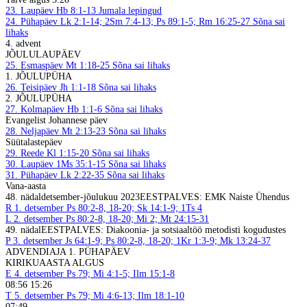
23. Laupäev
Hb 8:1-13
Jumala lepingud
24. Pühapäev
Lk 2:1-14; 2Sm 7:4-13; Ps 89:1-5; Rm 16:25-27
Sõna sai
lihaks
4. advent
JÕULULAUPÄEV
25. Esmaspäev
Mt 1:18-25
Sõna sai lihaks
1. JÕULUPÜHA
26. Teisipäev
Jh 1:1-18
Sõna sai lihaks
2. JÕULUPÜHA
27. Kolmapäev
Hb 1:1-6
Sõna sai lihaks
Evangelist Johannese päev
28. Neljapäev
Mt 2:13-23
Sõna sai lihaks
Süütalastepäev
29. Reede
Kl 1:15-20
Sõna sai lihaks
30. Laupäev
1Ms 35:1-15
Sõna sai lihaks
31. Pühapäev
Lk 2:22-35
Sõna sai lihaks
Vana-aasta
48. nädal
detsember-jõulukuu 2023
EESTPALVES: EMK Naiste Ühendus
R
1. detsember
Ps 80:2-8, 18-20; Sk 14:1-9; 1Ts 4
L
2. detsember
Ps 80:2-8, 18-20; Mi 2; Mt 24:15-31
49. nädal
EESTPALVES: Diakoonia- ja sotsiaaltöö metodisti kogudustes
P
3. detsember
Js 64:1-9; Ps 80:2-8, 18-20; 1Kr 1:3-9; Mk 13:24-37
ADVENDIAJA 1. PÜHAPÄEV
KIRIKUAASTA ALGUS
E
4. detsember
Ps 79; Mi 4:1-5; Ilm 15:1-8
08:56 15:26
T
5. detsember
Ps 79; Mi 4:6-13; Ilm 18:1-10
07:49