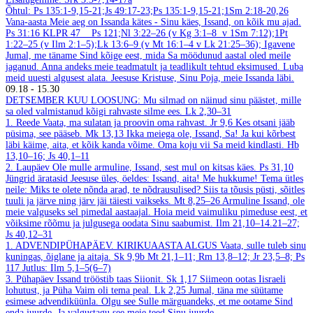
Õhtul: Ps 135:1-9,15-21;Js 49:17-23;Ps 135:1-9,15-21;1Sm 2:18-20,26
Vana-aasta
Meie aeg on Issanda kätes - Sinu käes, Issand, on kõik mu ajad.
Ps 31:16
KLPR 47
Ps 121;Nl 3:22–26 (v Kg 3:1–8 v 1Sm 7:12);1Pt
1:22–25 (v Ilm 2:1–5);Lk 13:6–9 (v Mt 16:1–4 v Lk 21:25–36);
Igavene
Jumal, me täname Sind kõige eest, mida Sa möödunud aastal oled meile
jaganud. Anna andeks meie teadmatult ja teadlikult tehtud eksimused. Luba
meid uuesti algusest alata. Jeesuse Kristuse, Sinu Poja, meie Issanda läbi.
09.18
-
15.30
DETSEMBER
KUU LOOSUNG: Mu silmad on näinud sinu päästet, mille
sa oled valmistanud kõigi rahvaste silme ees.
Lk 2,30–31
1. Reede
Vaata, ma sulatan ja proovin oma rahvast.
Jr 9,6
Kes otsani jääb
püsima, see pääseb.
Mk 13,13
Ikka meiega ole, Issand, Sa! Ja kui kõrbest
läbi käime, aita, et kõik kanda võime. Oma koju vii Sa meid kindlasti.
Hb
13,10–16; Js 40,1–11
2. Laupäev
Ole mulle armuline, Issand, sest mul on kitsas käes.
Ps 31,10
Jüngrid äratasid Jeesuse üles, öeldes: Issand, aita! Me hukkume! Tema ütles
neile: Miks te olete nõnda arad, te nõdrausulised? Siis ta tõusis püsti, sõitles
tuuli ja järve ning järv jäi täiesti vaikseks.
Mt 8,25–26
Armuline Issand, ole
meie valguseks sel pimedal aastaajal. Hoia meid vaimuliku pimeduse eest, et
võiksime rõõmu ja julgusega oodata Sinu saabumist.
Ilm 21,10–14.21–27;
Js 40,12–31
1. ADVENDIPÜHAPÄEV. KIRIKUAASTA ALGUS
Vaata, sulle tuleb sinu
kuningas, õiglane ja aitaja.
Sk 9,9b
Mt 21,1–11; Rm 13,8–12; Jr 23,5–8; Ps
117
Jutlus: Ilm 5,1–5(6–7)
3. Pühapäev
Issand trööstib taas Siionit.
Sk 1,17
Siimeon ootas Iisraeli
lohutust, ja Püha Vaim oli tema peal.
Lk 2,25
Jumal, täna me süütame
esimese advendiküünla. Olgu see Sulle märguandeks, et me ootame Sind
enda juurde. Ja valgustagu see meie teed Sinu juurde.