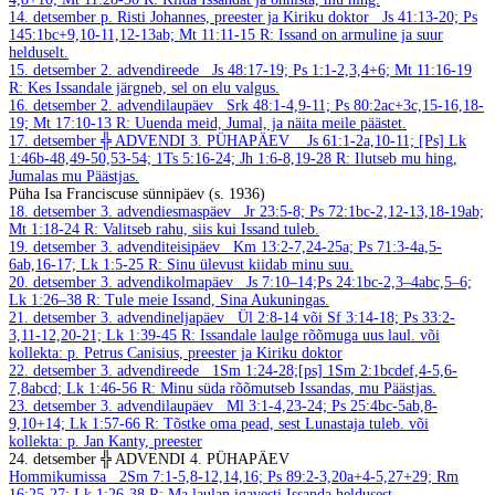
14. detsember
p. Risti Johannes, preester ja Kiriku doktor
Js 41:13-20; Ps
145:1bc+9,10-11,12-13ab; Mt 11:11-15
R: Issand on armuline ja suur
helduselt.
15. detsember
2. advendireede
Js 48:17-19; Ps 1:1-2,3,4+6; Mt 11:16-19
R: Kes Issandale järgneb, sel on elu valgus.
16. detsember
2. advendilaupäev
Srk 48:1-4,9-11; Ps 80:2ac+3c,15-16,18-
19; Mt 17:10-13
R: Uuenda meid, Jumal, ja näita meile päästet.
17. detsember
╬ ADVENDI 3. PÜHAPÄEV
Js 61:1-2a,10-11; [Ps] Lk
1:46b-48,49-50,53-54; 1Ts 5:16-24; Jh 1:6-8,19-28
R: Ilutseb mu hing,
Jumalas mu Päästjas.
Püha Isa Franciscuse sünnipäev (s. 1936)
18. detsember
3. advendiesmaspäev
Jr 23:5-8; Ps 72:1bc-2,12-13,18-19ab;
Mt 1:18-24
R: Valitseb rahu, siis kui Issand tuleb.
19. detsember
3. advenditeisipäev
Km 13:2-7,24-25a; Ps 71:3-4a,5-
6ab,16-17; Lk 1:5-25
R: Sinu ülevust kiidab minu suu.
20. detsember
3. advendikolmapäev
Js 7:10–14;Ps 24:1bc-2,3–4abc,5–6;
Lk 1:26–38
R: Tule meie Issand, Sina Aukuningas.
21. detsember
3. advendineljapäev
Ül 2:8-14 või Sf 3:14-18; Ps 33:2-
3,11-12,20-21; Lk 1:39-45
R: Issandale laulge rõõmuga uus laul.
või
kollekta: p. Petrus Canisius, preester ja Kiriku doktor
22. detsember
3. advendireede
1Sm 1:24-28;[ps] 1Sm 2:1bcdef,4-5,6-
7,8abcd; Lk 1:46-56
R: Minu süda rõõmutseb Issandas, mu Päästjas.
23. detsember
3. advendilaupäev
Ml 3:1-4,23-24; Ps 25:4bc-5ab,8-
9,10+14; Lk 1:57-66
R: Tõstke oma pead, sest Lunastaja tuleb.
või
kollekta: p. Jan Kanty, preester
24. detsember
╬ ADVENDI 4. PÜHAPÄEV
Hommikumissa
2Sm 7:1-5,8-12,14,16; Ps 89:2-3,20a+4-5,27+29; Rm
16:25-27; Lk 1:26-38
R: Ma laulan igavesti Issanda heldusest.