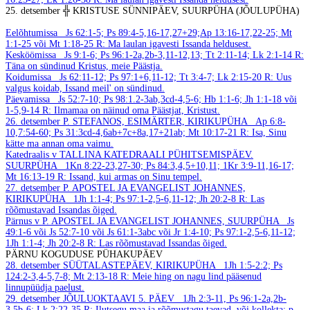
25. detsember
╬ KRISTUSE SÜNNIPÄEV, SUURPÜHA (JÕULUPÜHA)
Eelõhtumissa
Js 62:1-5; Ps 89:4-5,16-17,27+29;Ap 13:16-17,22-25; Mt
1:1-25 või Mt 1:18-25
R: Ma laulan igavesti Issanda heldusest.
Kesköömissa
Js 9:1-6; Ps 96:1-2a,2b-3,11-12,13; Tt 2:11-14; Lk 2:1-14
R:
Täna on sündinud Kristus, meie Päästja.
Koidumissa
Js 62:11-12; Ps 97:1+6,11-12; Tt 3:4-7; Lk 2:15-20
R: Uus
valgus koidab, Issand meil' on sündinud.
Päevamissa
Js 52:7-10; Ps 98:1.2-3ab,3cd-4,5-6; Hb 1:1-6; Jh 1:1-18 või
1-5,9-14
R: Ilmamaa on näinud oma Päästjat, Kristust.
26. detsember
P. STEFANOS, ESIMÄRTER, KIRIKUPÜHA
Ap 6:8-
10,7:54-60; Ps 31:3cd-4,6ab+7c+8a,17+21ab; Mt 10:17-21
R: Isa, Sinu
kätte ma annan oma vaimu.
Katedraalis v TALLINA KATEDRAALI PÜHITSEMISPÄEV.
SUURPÜHA
1Kn 8:22-23,27-30; Ps 84:3,4,5+10,11; 1Kr 3:9-11,16-17;
Mt 16:13-19
R: Issand, kui armas on Sinu tempel.
27. detsember
P. APOSTEL JA EVANGELIST JOHANNES,
KIRIKUPÜHA
1Jh 1:1-4; Ps 97:1-2,5-6,11-12; Jh 20:2-8
R: Las
rõõmustavad Issandas õiged.
Pärnus v P. APOSTEL JA EVANGELIST JOHANNES, SUURPÜHA
Js
49:1-6 või Js 52:7-10 või Js 61:1-3abc või Jr 1:4-10; Ps 97:1-2,5-6,11-12;
1Jh 1:1-4; Jh 20:2-8
R: Las rõõmustavad Issandas õiged.
PÄRNU KOGUDUSE PÜHAKUPÄEV
28. detsember
SÜÜTALASTEPÄEV, KIRIKUPÜHA
1Jh 1:5-2:2; Ps
124:2-3,4-5,7-8; Mt 2:13-18
R: Meie hing on nagu lind pääsenud
linnupüüdja paelust.
29. detsember
JÕULUOKTAAVI 5. PÄEV
1Jh 2:3-11, Ps 96:1-2a,2b-
3,5b-6; Lk 2:22-35
R: Ilutsegu maa ja rõõmustagu taevad.
või kollekta: p.