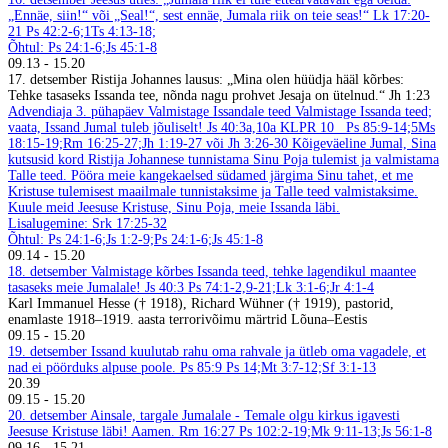
„Ennäe, siin!“ või „Seal!“, sest ennäe, Jumala riik on teie seas!“ Lk 17:20-
21
Ps 42:2-6;1Ts 4:13-18;
Õhtul: Ps 24:1-6;Js 45:1-8
09.13
-
15.20
17. detsember
Ristija Johannes lausus: „Mina olen hüüdja hääl kõrbes:
Tehke tasaseks Issanda tee, nõnda nagu prohvet Jesaja on ütelnud.“ Jh 1:23
Advendiaja 3. pühapäev
Valmistage Issandale teed
Valmistage Issanda teed;
vaata, Issand Jumal tuleb jõuliselt! Js 40:3a,10a
KLPR 10
Ps 85:9-14;5Ms
18:15-19;Rm 16:25-27;Jh 1:19-27 või Jh 3:26-30
Kõigeväeline Jumal, Sina
kutsusid kord Ristija Johannese tunnistama Sinu Poja tulemist ja valmistama
Talle teed. Pööra meie kangekaelsed südamed järgima Sinu tahet, et me
Kristuse tulemisest maailmale tunnistaksime ja Talle teed valmistaksime.
Kuule meid Jeesuse Kristuse, Sinu Poja, meie Issanda läbi.
Lisalugemine: Srk 17:25-32
Õhtul: Ps 24:1-6;Js 1:2-9;Ps 24:1-6;Js 45:1-8
09.14
-
15.20
18. detsember
Valmistage kõrbes Issanda teed, tehke lagendikul maantee
tasaseks meie Jumalale! Js 40:3
Ps 74:1-2,9-21;Lk 3:1-6;Jr 4:1-4
Karl Immanuel Hesse († 1918), Richard Wühner († 1919), pastorid,
enamlaste 1918–1919. aasta terrorivõimu märtrid Lõuna–Eestis
09.15
-
15.20
19. detsember
Issand kuulutab rahu oma rahvale ja ütleb oma vagadele, et
nad ei pöörduks alpuse poole. Ps 85:9
Ps 14;Mt 3:7-12;Sf 3:1-13
20.39
09.15
-
15.20
20. detsember
Ainsale, targale Jumalale - Temale olgu kirkus igavesti
Jeesuse Kristuse läbi! Aamen. Rm 16:27
Ps 102:2-19;Mk 9:11-13;Js 56:1-8
09.16
-
15.21