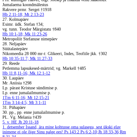
Jumalaema koondmälestus
Rakvere prmr. Sergei †1918
Hb 2:11-18; Mt 2:13-23
27. Kolmapäev
Esimr. üdk. Stefan †34;
vg. tunn. Teodor Märgistatu †840
Hb 10:1-18; Mk 11:23-26
Metropoliit Stefanuse nimepäev
28. Neljapäev
Süütalastepäev
Nikomeedia 28 000 mr-t: Glikeeri, Indes, Teofiile jkk. †302
Hb 10:35-11:7; Mk 11:27-33
29. Reede
Petlemma lapsukesed-märtrid; vg. Markell †485
Hb 11:8,11-16; Mk 12:1-12
30. Laupäev
Mr. Aniisia †298
Lp. pärast Kristuse sündimise p.
Lp. enne jumalailmumise p.
1Tm 6:11-16; Mt 12:15-21
1Tm 3:14-4:5; Mt 3:1-11
31. Pühapäev
30. pp., pp. enne jumalailmumise p.
PL. Vg. Melania †439
5. v. HE Jh 20:11-18
1. detsember
Issand, ära mine kohtusse oma sulasega, sest ükski elav
inimene ei ole õige Sinu palge ees! Ps 143:2
Ps 6:2-10;Jh 18:33-36;Rm
8:31-34