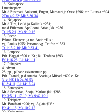
13. Kolmapäev
Luutsinapäev
Mr-d Eustraati, Auksenti, Eugen, Mardaari ja Orest †296; mr. Luutsia †304
2Tm 4:9-22; Mk 8:30-34
14. Neljapäev
Mr-d Tirs, Leuki ja Kallinik †251;
mr-d Fiilemon, Apollooni, Arian jkk. †286
Tt 1:5-2:1; Mk 9:10-16
15. Reede
Pskmr. Eleuteeri ja mr. Antia †II s.;
vg. Paulus †955; Petsamo vg. Triifon †1583
Tt 1:15-2:10; Mk 9:33-41
16. Laupäev
Prh. Haggai †500 e. Kr.; õu. Teofana †893
Ef 1:16-23; Lk 14:1-11
17. Pühapäev
4. advent
28. pp., pühade esivanemate pp.
Prh. Taaniel, p-d Anania, Asaria ja Miisael †600 e. Kr.
3. v. HE Lk 24:36-53
Kl 3:4-11; Lk 14:16-24
18. Esmaspäev
Mr-d Sebastian, Sooja, Markus jkk. †288
Hb 3:5-11, 17-19; Mk 9:42-10:1
19. Teisipäev
Mr. Bonifaati †290; vg. Aglaia †IV s.
Hb 4:1-13; Mk 10:2-12
20. Kolmapäev