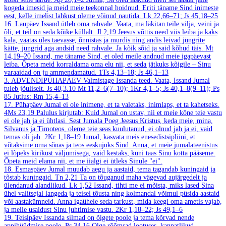
kogeda imesid ja meid meie teekonnal hoidnud. Eriti täname Sind inimeste
eest, kelle imelist lahkust oleme võinud nautida.
Lk 22,66–71; Js 45,18–25
16. Laupäev
Issand ütleb oma rahvale: Vaata, ma läkitan teile vilja, veini ja
õli, et teil on seda kõike küllalt.
Jl 2,19
Jeesus võttis need viis leiba ja kaks
kala, vaatas üles taevasse, õnnistas ja murdis ning andis leivad jüngrite
kätte, jüngrid aga andsid need rahvale. Ja kõik sõid ja said kõhud täis.
Mt
14,19–20
Issand, me täname Sind, et oled meile andnud meie igapäevast
leiba. Õpeta meid korraldama oma elu nii, et seda jätkuks kõigile – Sinu
varaaidad on ju ammendamatud.
1Ts 4,13–18; Js 46,1–13
3. ADVENDIPÜHAPÄEV
Valmistage Issanda teed. Vaata, Issand Jumal
tuleb jõuliselt.
Js 40,3.10
Mt 11,2–6(7–10); 1Kr 4,1–5; Js 40,1–8(9–11); Ps
85
Jutlus: Rm 15,4–13
17. Pühapäev
Jumal ei ole inimene, et ta valetaks, inimlaps, et ta kahetseks.
4Ms 23,19
Palulus kirjutab: Kuid Jumal on ustav, nii et meie kõne teie vastu
ei ole jah ja ei ühtlasi. Sest Jumala Poeg Jeesus Kristus, keda meie, mina,
Silvanus ja Timoteos, oleme teie seas kuulutanud, ei olnud jah ja ei, vaid
temas oli jah.
2Kr 1,18–19
Jumal, kasvata meis enesedistsipliini, et
võtaksime oma sõnas ja teos eeskujuks Sind. Anna, et meie jumalateenistus
ei lõpeks kirikust väljumisega, vaid kestaks, kuni taas Sinu kotta pääseme.
Õpeta meid elama nii, et me iialgi ei ütleks Sinule "ei".
18. Esmaspäev
Jumal muudab aegu ja aastaid, tema tagandab kuningaid ja
tõstab kuningaid.
Tn 2,21
Ta on tõuganud maha vägevad aujärgedelt ja
ülendanud alandlikud.
Lk 1,52
Issand, tihti me ei mõista, miks lased Sina
ühel valitsejal langeda ja teisel tõusta ning kolmandal võimul püsida aastaid
või aastakümneid. Anna igaühele seda tarkust, mida keegi oma ametis vajab,
ja meile usaldust Sinu juhtimise vastu.
2Kr 1,18–22; Js 49,1–6
19. Teisipäev
Issanda silmad on õigete poole ja tema kõrvad nende
appihüüdmise poole.
Ps 34,16
Olge rõõmsad lootuses, kannatlikud