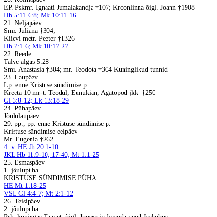
EP. Pskmr. Ignaati Jumalakandja †107; Kroonlinna õigl. Joann †1908
Hb 5:11-6:8; Mk 10:11-16
21. Neljapäev
Smr. Juliana †304;
Kiievi metr. Peeter †1326
Hb 7:1-6; Mk 10:17-27
22. Reede
Talve algus 5.28
Smr. Anastasia †304; mr. Teodota †304 Kuninglikud tunnid
23. Laupäev
Lp. enne Kristuse sündimise p.
Kreeta 10 mr-t: Teodul, Eunukian, Agatopod jkk. †250
Gl 3:8-12; Lk 13:18-29
24. Pühapäev
Jõululaupäev
29. pp., pp. enne Kristuse sündimise p.
Kristuse sündimise eelpäev
Mr. Eugenia †262
4. v. HE Jh 20:1-10
JKL Hb 11:9-10, 17-40; Mt 1:1-25
25. Esmaspäev
1. jõulupüha
KRISTUSE SÜNDIMISE PÜHA
HE Mt 1:18-25
VSL Gl 4:4-7; Mt 2:1-12
26. Teisipäev
2. jõulupüha
Prh. kuningas Taavet, õigl. Joosep ja Issanda vend Jaakobus.