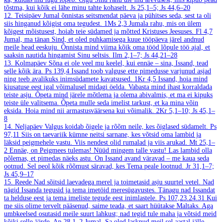
tõstma, kui kõik ei lähe minu tahte kohaselt.
Js 25,1–5; Js 44,6–20
12. Teisipäev
Jumal õnnistas seitsmendat päeva ja pühitses seda, sest ta oli
siis hinganud kõigist oma tegudest.
1Ms 2,3
Jumala rahu, mis on ülem
kõigest mõistusest, hoiab teie südamed ja mõtted Kristuses Jeesuses.
Fl 4,7
Jumal, ma tänan Sind, et oled puhkamisega kuue tööpäeva järel andnud
meile head eeskuju. Õnnista mind viima kõik oma tööd lõpule töö ajal, et
saaksin nautida hingamist Sinu seltsis.
Ilm 2,1–7; Js 44,21–28
13. Kolmapäev
Sõna ei ole veel mu keelel, kui ennäe – sina, Issand, tead
selle kõik ära.
Ps 139,4
Issand toob valguse ette pimedusse varjunud asjad
ning teeb avalikuks inimsüdamete kavatsused.
1Kr 4,5
Issand, hoia mind
kiusatuse eest igal võimalusel midagi öelda. Vabasta mind ihast korraldada
teiste asju. Õpeta mind järele mõtlema ja olema abivalmis, et ma ei kipuks
teiste üle valitsema. Õpeta mulle seda imelist tarkust, et ka mina võin
eksida. Hoia mind nii armastusväärsena kui võimalik.
2Kr 5,1–10; Js 45,1–
8
14. Neljapäev
Valgus koidab õigele ja rõõm neile, kes õiglased südamelt.
Ps
97,11
Siis on taevariik kümne neitsi sarnane, kes võtsid oma lambid ja
läksid peigmehele vastu. Viis nendest olid rumalad ja viis arukad.
Mt 25,1–
2
Ennäe, on Peigmees tulemas! Nüüd mingem talle vastu! Las lambid olla
põlemas, et pimedas näeks astu. On Issand avand väravad – me kaua seda
ootnud. Sel peol kõik rõõmust säravad, kes Tema peale lootnud.
Jr 31,1–7;
Js 45,9–17
15. Reede
Nad sõitsid laevadega merel ja toimetasid asju suurtel vetel. Nad
nägid Issanda tegusid ja tema imetöid meresügavustes. Tänagu nad Issandat
ta helduse eest ja tema imeliste tegude eest inimlastele.
Ps 107,23.24.31
Kui
me siis olime tervelt pääsenud, saime teada, et saart hüütakse Maltaks. Aga
umbkeelsed osutasid meile suurt lahkust; nad tegid tule maha ja võtsid meid
kõiki selle äärde.
Ap 28,1–2
Jumal, Sa oled lasknud meil sel aastal jälle