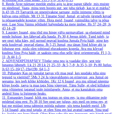
8. Reede
Ärge tuletage meelde endisi asju ja ärge pange tähele, mis muiste
on sündinud. Vaata, mina teen hoopis uut: see juba tärkab, kas te ei märka?
Js 43,18–19
Taevariik on sinepiivakese sarnane, mille inimene võttis ja
külvas oma põllule.
Mt 13,31
Täname Sind, Jumal, et talvele järgneb kevad
ja põuaaegadele kosutav vihm. Hoia meid, Issand, vaimuliku talve ja põua
eest. Lase Sinu Vaimu põldudel haljendada ka meie ümber.
Hs 37,24–28; Js
43,14–28
9. Laupäev
Issand, sina tõid mu hinge välja surmavallast, sa elustasid mind
nende hulgast, kes lähevad alla hauda.
Ps 30,4
Jeesus ütleb: Tund tuleb, ja
see ongi juba käes, mil surnud peavad kuulma Jumala Poja häält, ning kes
seda kuulevad, peavad elama.
Jh 5,25
Jumal, ma tänan Sind kõige abi ja
lohutuse eest, mida olen tohtinud eluraskustes kogeda. Ava mu kõrvad
kuulma Sinu Poja häält, et saaksin oma elus selle järgi orienteeruda.
Fl 1,3–
11; Js 44,1–5
2. ADVENDIPÜHAPÄEV
Tõstke oma pea ja vaadake üles, sest teie
lunastus läheneb.
Lk 21,28
Lk 21,25–33; Jk 5,7–8; Js 35,3–10; Ps 80
Jutlus:
Js 63,15–16(17–19a)19b; 64,1–3
10. Pühapäev
Kas on jumalat taevas või maa peal, kes suudaks teha sinu
tegusid ja vägitöid?
5Ms 3,24
Ja väeavaldustes on erinevusi, aga Jumal on
seesama, kes teeb kõike kõikides.
1Kr 12,6
Issand, ava mu silmad nägema
kõige loodu, taeva ja maa taga Sinu vägevust. Tänu Sulle, et oled killukesi
oma võimetest jaganud igale inimlapsele. Anna, et ma kasutaksin oma
andeid Sinu ja ligimeste heaks.
11. Esmaspäev
Issand, kõik mu igatsus on sinu ees, ja mu ohkamine pole
peidetud sinu eest.
Ps 38,10
See ongi see julgus, mis meil on tema ees, et
kui me midagi tema tahtmist mööda palume, siis tema kuuleb meid.
1Jh
5,14
Issand, aita mul tajuda, et olen Sinu ees kui avatud raamat. Sina tead
ka, kuidas mu lugu lõpeb. Olgu Sinu rahu üle mu ärevusest, mis kipub pead