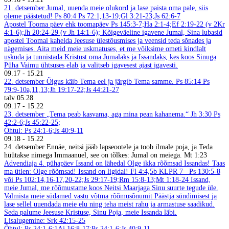
21. detsember
Jumal, uuenda meie olukord ja lase paista oma pale, siis
oleme päästetud! Ps 80:4
Ps 72:1,13-19;Gl 3:21-23;Js 62:6-7
Apostel Tooma päev ehk toomapäev
Ps 145:3-7;Ha 2:1-4;Ef 2:19-22 (v 2Kr
4:1-6);Jh 20:24-29 (v Jh 14:1-6);
Kõigeväeline igavene Jumal, Sina lubasid
apostel Toomal kahelda Jeesuse ülestõusmises ja veensid teda sõnades ja
nägemises. Aita meid meie uskmatuses, et me võiksime ometi kindlalt
uskuda ja tunnistada Kristust oma Jumalaks ja Issandaks, kes koos Sinuga
Püha Vaimu ühtsuses elab ja valitseb igavesest ajast igavesti.
09.17
-
15.21
22. detsember
Õigus käib Tema eel ja järgib Tema samme. Ps 85:14
Ps
79:9-10a,11,13;Jh 19:17-22;Js 44:21-27
talv
05.28
09.17
-
15.22
23. detsember
„Tema peab kasvama, aga mina pean kahanema.“ Jh 3:30
Ps
42:2-6;Js 45:22-25;
Õhtul: Ps 24:1-6;Js 40:9-11
09.18
-
15.22
24. detsember
Ennäe, neitsi jääb lapseootele ja toob ilmale poja, ja Teda
hüütakse nimega Immaanuel, see on tõlkes: Jumal on meiega. Mt 1:23
Advendiaja 4. pühapäev
Issand on lähedal
Olge ikka rõõmsad Issandas! Taas
ma ütlen: Olge rõõmsad! Issand on ligidal! Fl 4:4,5b
KLPR 7
Ps 130:5-8
või Ps 102:14,16-17,20-22;Js 29:17-19;Rm 15:8-13;Mt 1:18-24
Issand,
meie Jumal, me rõõmustame koos Neitsi Maarjaga Sinu suurte tegude üle.
Valmista meie südamed vastu võtma rõõmusõnumit Päästja sündimisest ja
lase sellel uuendada meie elu ning teha meist rahu ja armastuse saadikud.
Seda palume Jeesuse Kristuse, Sinu Poja, meie Issanda läbi.
Lisalugemine: Srk 42:15-25
Õhtul: Ps 24:1-6;1Aj 16:8-17;Ps 24:1-6;Js 40:9-11