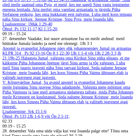
oled meile saatnud oma Poja, et meid, kes me sageli Sinu vastu tegutseme,
enesega lepitada. Aita meilgi oma vaenlasi armastada ja järgida Püha
Stefanose eeskuju, kes oma hukkajate eest palvetas. Luba meil koos temaga
näha Sinu kirkust. Jeesuse Kristuse, Sinu Poja, meie Issanda läbi.
Lisalugemine: 1Mak 1:29-40
Õhtul: Ps 132:11-17;Kl 1:15-20;
09.19
-
15.24
27. detsember
Vaadake, kui suure armastuse Isa on meile andnud: meid
hüütakse Jumala lasteks ja need me olemegi. 1Jh 3:1
Apostel ja evangelist Johannese päev ehk johannesepäev
Jumal on armastus
KLPR 314
Ps 92:13-16;Õp 8:1,22-30;1Jh 1:1-4 või 1Jh 2:28-3:3;Jh
21:19b-25
Halastaja Jumal, valgusta oma Kirikut Sinu püha sõnaga, et me
käiksime Püha Johannese õpetuse järgi Sinu armu ja tõe valguses. Luba
meil Sinu juures igavesti näha Sinu taevast kirkust. Seda palume Jeesuse
Kristuse, meie Issanda läbi, kes koos Sinuga Püha Vaimu ühtsuses elab ja
valitseb igavesest ajast igavesti.
V: Kõigeväeline Jumal, Sa avasid apostel ja evangelist Johannese kaudu
meile ligipääsu Sinu igavese Sõna saladustele. Valgusta meie mõistust oma
Püha Vaimuga ja lase meil armastava südamega taibata, mida Püha Johannes
meile Kristusest on kuulutanud. Seda palume Jeesuse Kristuse, meie Issanda
läbi, kes koos Sinuga Püha Vaimu ühtsuses elab ja valitseb igavesest ajast
igavesti.
Lisalugemine: Srk 15:1-6
Õhtul: Ps 133;2Jh 1-6,9 või Õp 2:1-11;
02.33
09.19
-
15.25
28. detsember
Vala oma süda välja kui vesi Issanda palge ette! Tõsta oma
käed Tema poole oma laste elu pärast! Nl 2:19