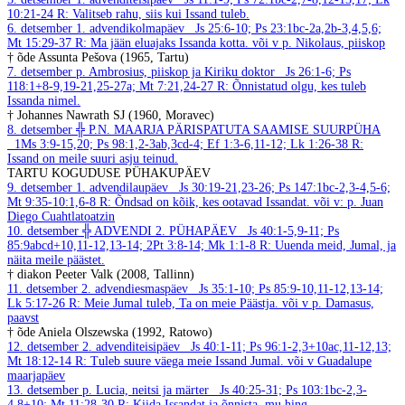
10:21-24
R: Valitseb rahu, siis kui Issand tuleb.
6. detsember
1. advendikolmapäev
Js 25:6-10; Ps 23:1bc-2a,2b-3,4,5,6;
Mt 15:29-37
R: Ma jään eluajaks Issanda kotta.
või v p. Nikolaus, piiskop
† õde Assunta Pešova (1965, Tartu)
7. detsember
p. Ambrosius, piiskop ja Kiriku doktor
Js 26:1-6; Ps
118:1+8-9,19-21,25-27a; Mt 7:21,24-27
R: Õnnistatud olgu, kes tuleb
Issanda nimel.
† Johannes Nawrath SJ (1960, Moravec)
8. detsember
╬ P.N. MAARJA PÄRISPATUTA SAAMISE SUURPÜHA
1Ms 3:9-15,20; Ps 98:1,2-3ab,3cd-4; Ef 1:3-6,11-12; Lk 1:26-38
R:
Issand on meile suuri asju teinud.
TARTU KOGUDUSE PÜHAKUPÄEV
9. detsember
1. advendilaupäev
Js 30:19-21,23-26; Ps 147:1bc-2,3-4,5-6;
Mt 9:35-10:1,6-8
R: Õndsad on kõik, kes ootavad Issandat.
või v: p. Juan
Diego Cuahtlatoatzin
10. detsember
╬ ADVENDI 2. PÜHAPÄEV
Js 40:1-5,9-11; Ps
85:9abcd+10,11-12,13-14; 2Pt 3:8-14; Mk 1:1-8
R: Uuenda meid, Jumal, ja
näita meile päästet.
† diakon Peeter Valk (2008, Tallinn)
11. detsember
2. advendiesmaspäev
Js 35:1-10; Ps 85:9-10,11-12,13-14;
Lk 5:17-26
R: Meie Jumal tuleb, Ta on meie Päästja.
või v p. Damasus,
paavst
† õde Aniela Olszewska (1992, Ratowo)
12. detsember
2. advenditeisipäev
Js 40:1-11; Ps 96:1-2,3+10ac,11-12,13;
Mt 18:12-14
R: Tuleb suure väega meie Issand Jumal.
või v Guadalupe
maarjapäev
13. detsember
p. Lucia, neitsi ja märter
Js 40:25-31; Ps 103:1bc-2,3-
4,8+10; Mt 11:28-30
R: Kiida Issandat ja õnnista, mu hing.