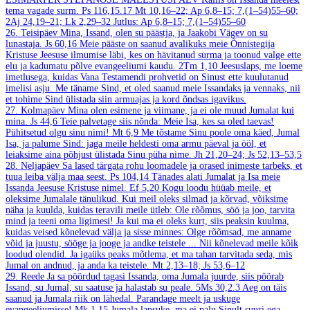
tema vagade surm.
Ps 116,15.17
Mt 10,16–22; Ap 6,8–15; 7,(1–54)55–60;
2Aj 24,19–21; Lk 2,29–32
Jutlus: Ap 6,8–15; 7,(1–54)55–60
26. Teisipäev
Mina, Issand, olen su päästja, ja Jaakobi Vägev on su
lunastaja.
Js 60,16
Meie pääste on saanud avalikuks meie Õnnistegija
Kristuse Jeesuse ilmumise läbi, kes on hävitanud surma ja toonud valge ette
elu ja kadumatu põlve evangeeliumi kaudu.
2Tm 1,10
Jeesuslaps, me loeme
imetlusega, kuidas Vana Testamendi prohvetid on Sinust ette kuulutanud
imelisi asju. Me täname Sind, et oled saanud meie Issandaks ja vennaks, nii
et tohime Sind ülistada siin armuajas ja kord õndsas igavikus.
27. Kolmapäev
Mina olen esimene ja viimane, ja ei ole muud Jumalat kui
mina.
Js 44,6
Teie palvetage siis nõnda: Meie Isa, kes sa oled taevas!
Pühitsetud olgu sinu nimi!
Mt 6,9
Me tõstame Sinu poole oma käed, Jumal
Isa, ja palume Sind: jaga meile heldesti oma armu päeval ja ööl, et
leiaksime aina põhjust ülistada Sinu püha nime.
Jh 21,20–24; Js 52,13–53,5
28. Neljapäev
Sa lased tärgata rohu loomadele ja orased inimeste tarbeks, et
tuua leiba välja maa seest.
Ps 104,14
Tänades alati Jumalat ja Isa meie
Issanda Jeesuse Kristuse nimel.
Ef 5,20
Kogu loodu hüüab meile, et
oleksime Jumalale tänulikud. Kui meil oleks silmad ja kõrvad, võiksime
näha ja kuulda, kuidas teravili meile ütleb: Ole rõõmus, söö ja joo, tarvita
mind ja teeni oma ligimesi! Ja kui ma ei oleks kurt, siis peaksin kuulma,
kuidas veised kõnelevad välja ja sisse minnes: Olge rõõmsad, me anname
võid ja juustu, sööge ja jooge ja andke teistele ... Nii kõnelevad meile kõik
loodud olendid. Ja igaüks peaks mõtlema, et ma tahan tarvitada seda, mis
Jumal on andnud, ja anda ka teistele.
Mt 2,13–18; Js 53,6–12
29. Reede
Ja sa pöördud tagasi Issanda, oma Jumala juurde, siis pöörab
Issand, su Jumal, su saatuse ja halastab su peale.
5Ms 30,2.3
Aeg on täis
saanud ja Jumala riik on lähedal. Parandage meelt ja uskuge
evangeeliumisse!
Mk 1,15
Jumala lapsuke, ma ei palu Sinult suuri ega