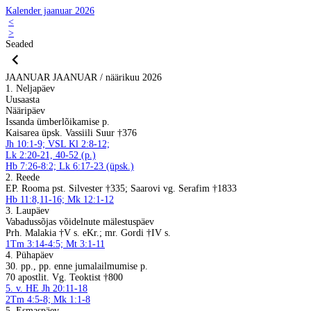
Kalender jaanuar 2026
<
>
Seaded
JAANUAR
JAANUAR / näärikuu 2026
1. Neljapäev
Uusaasta
Nääripäev
Issanda ümberlõikamise p.
Kaisarea üpsk. Vassiili Suur †376
Jh 10:1-9; VSL Kl 2:8-12;
Lk 2:20-21, 40-52 (p.)
Hb 7:26-8:2; Lk 6:17-23 (üpsk.)
2. Reede
EP. Rooma pst. Silvester †335; Saarovi vg. Serafim †1833
Hb 11:8,11-16; Mk 12:1-12
3. Laupäev
Vabadussõjas võidelnute mälestuspäev
Prh. Malakia †V s. eKr.; mr. Gordi †IV s.
1Tm 3:14-4:5; Mt 3:1-11
4. Pühapäev
30. pp., pp. enne jumalailmumise p.
70 apostlit. Vg. Teoktist †800
5. v. HE Jh 20:11-18
2Tm 4:5-8; Mk 1:1-8
5. Esmaspäev