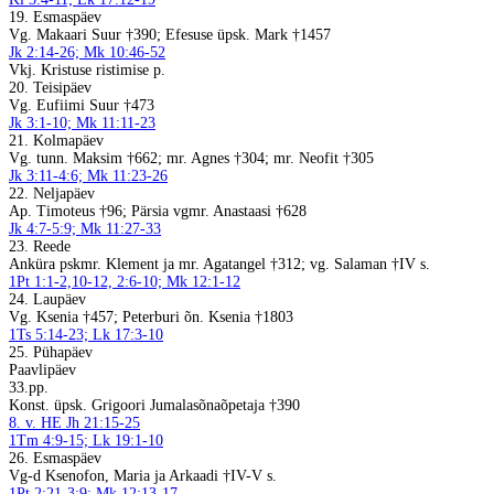
19. Esmaspäev
Vg. Makaari Suur †390; Efesuse üpsk. Mark †1457
Jk 2:14-26; Mk 10:46-52
Vkj. Kristuse ristimise p.
20. Teisipäev
Vg. Eufiimi Suur †473
Jk 3:1-10; Mk 11:11-23
21. Kolmapäev
Vg. tunn. Maksim †662; mr. Agnes †304; mr. Neofit †305
Jk 3:11-4:6; Mk 11:23-26
22. Neljapäev
Ap. Timoteus †96; Pärsia vgmr. Anastaasi †628
Jk 4:7-5:9; Mk 11:27-33
23. Reede
Anküra pskmr. Klement ja mr. Agatangel †312; vg. Salaman †IV s.
1Pt 1:1-2,10-12, 2:6-10; Mk 12:1-12
24. Laupäev
Vg. Ksenia †457; Peterburi õn. Ksenia †1803
1Ts 5:14-23; Lk 17:3-10
25. Pühapäev
Paavlipäev
33.pp.
Konst. üpsk. Grigoori Jumalasõnaõpetaja †390
8. v. HE Jh 21:15-25
1Tm 4:9-15; Lk 19:1-10
26. Esmaspäev
Vg-d Ksenofon, Maria ja Arkaadi †IV-V s.
1Pt 2:21-3:9; Mk 12:13-17