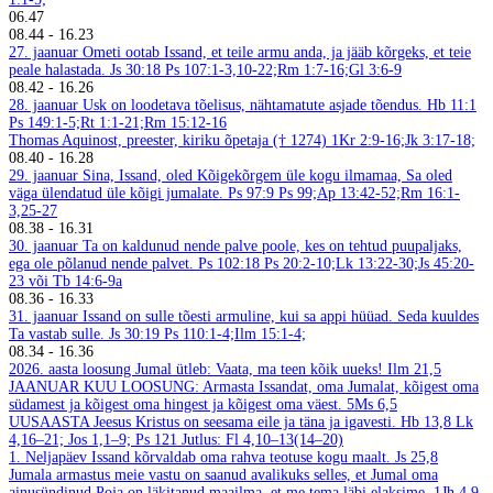
06.47
08.44
-
16.23
27. jaanuar
Ometi ootab Issand, et teile armu anda, ja jääb kõrgeks, et teie
peale halastada. Js 30:18
Ps 107:1-3,10-22;Rm 1:7-16;Gl 3:6-9
08.42
-
16.26
28. jaanuar
Usk on loodetava tõelisus, nähtamatute asjade tõendus. Hb 11:1
Ps 149:1-5;Rt 1:1-21;Rm 15:12-16
Thomas Aquinost, preester, kiriku õpetaja († 1274)
1Kr 2:9-16;Jk 3:17-18;
08.40
-
16.28
29. jaanuar
Sina, Issand, oled Kõigekõrgem üle kogu ilmamaa, Sa oled
väga ülendatud üle kõigi jumalate. Ps 97:9
Ps 99;Ap 13:42-52;Rm 16:1-
3,25-27
08.38
-
16.31
30. jaanuar
Ta on kaldunud nende palve poole, kes on tehtud puupaljaks,
ega ole põlanud nende palvet. Ps 102:18
Ps 20:2-10;Lk 13:22-30;Js 45:20-
23 või Tb 14:6-9a
08.36
-
16.33
31. jaanuar
Issand on sulle tõesti armuline, kui sa appi hüüad. Seda kuuldes
Ta vastab sulle. Js 30:19
Ps 110:1-4;Ilm 15:1-4;
08.34
-
16.36
2026. aasta loosung
Jumal ütleb: Vaata, ma teen kõik uueks!
Ilm 21,5
JAANUAR
KUU LOOSUNG: Armasta Issandat, oma Jumalat, kõigest oma
südamest ja kõigest oma hingest ja kõigest oma väest.
5Ms 6,5
UUSAASTA
Jeesus Kristus on seesama eile ja täna ja igavesti.
Hb 13,8
Lk
4,16–21; Jos 1,1–9; Ps 121
Jutlus: Fl 4,10–13(14–20)
1. Neljapäev
Issand kõrvaldab oma rahva teotuse kogu maalt.
Js 25,8
Jumala armastus meie vastu on saanud avalikuks selles, et Jumal oma
ainusündinud Poja on läkitanud maailma, et me tema läbi elaksime.
1Jh 4,9