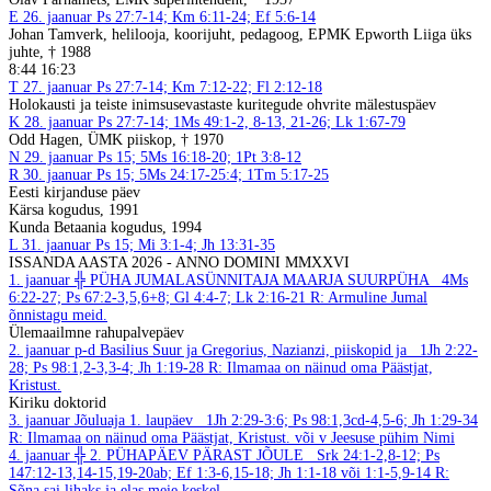
E
26. jaanuar
Ps 27:7-14; Km 6:11-24; Ef 5:6-14
Johan Tamverk, helilooja, koorijuht, pedagoog, EPMK Epworth Liiga üks
juhte, † 1988
8:44 16:23
T
27. jaanuar
Ps 27:7-14; Km 7:12-22; Fl 2:12-18
Holokausti ja teiste inimsusevastaste kuritegude ohvrite mälestuspäev
K
28. jaanuar
Ps 27:7-14; 1Ms 49:1-2, 8-13, 21-26; Lk 1:67-79
Odd Hagen, ÜMK piiskop, † 1970
N
29. jaanuar
Ps 15; 5Ms 16:18-20; 1Pt 3:8-12
R
30. jaanuar
Ps 15; 5Ms 24:17-25:4; 1Tm 5:17-25
Eesti kirjanduse päev
Kärsa kogudus, 1991
Kunda Betaania kogudus, 1994
L
31. jaanuar
Ps 15; Mi 3:1-4; Jh 13:31-35
ISSANDA AASTA 2026 - ANNO DOMINI MMXXVI
1. jaanuar
╬ PÜHA JUMALASÜNNITAJA MAARJA SUURPÜHA
4Ms
6:22-27; Ps 67:2-3,5,6+8; Gl 4:4-7; Lk 2:16-21
R: Armuline Jumal
õnnistagu meid.
Ülemaailmne rahupalvepäev
2. jaanuar
p-d Basilius Suur ja Gregorius, Nazianzi, piiskopid ja
1Jh 2:22-
28; Ps 98:1,2-3,3-4; Jh 1:19-28
R: Ilmamaa on näinud oma Päästjat,
Kristust.
Kiriku doktorid
3. jaanuar
Jõuluaja 1. laupäev
1Jh 2:29-3:6; Ps 98:1,3cd-4,5-6; Jh 1:29-34
R: Ilmamaa on näinud oma Päästjat, Kristust.
või v Jeesuse pühim Nimi
4. jaanuar
╬ 2. PÜHAPÄEV PÄRAST JÕULE
Srk 24:1-2,8-12; Ps
147:12-13,14-15,19-20ab; Ef 1:3-6,15-18; Jh 1:1-18 või 1:1-5,9-14
R:
Sõna sai lihaks ja elas meie keskel.