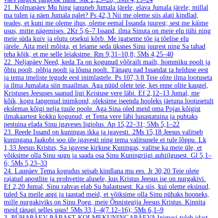
21. Kolmapäev
Mu hing januneb Jumala järele, elava Jumala järele; millal
ma tulen ja näen Jumala palet?
Ps 42,3
Nii me oleme siis alati kindlad,
teades, et kuni me oleme ihus, oleme eemal Issanda juurest; sest me käime
usus, mitte nägemises.
2Kr 5,6–7
Issand, ilma Sinuta on meie elu tühi ning
meie süda kuiv ja elutu otsekui kõrb. Me igatseme tõe ja tõelise elu
järele. Aita meil mõista, et leiame seda üksnes Sinu juurest ning Sa tahad
teha kõik, et me selle leiaksime.
Rm 9,31–10,8; 5Ms 4,25–40
22. Neljapäev
Need, keda Ta on kogunud võõrailt mailt, hommiku poolt ja
õhtu poolt, põhja poolt ja lõuna poolt. Tänagu nad Issandat ta helduse eest
ja tema imeliste tegude eest inimlastele.
Ps 107,3.8
Teie olite ilma lootuseta
ja ilma Jumalata siin maailmas. Aga nüüd olete teie, kes enne olite kaugel,
Kristuses Jeesuses saanud ligi Kristuse vere läbi.
Ef 2,12–13
Jumal, me
kõik, kogu langenud inimkond, oleksime iseenda hooleks jäetuna lootusetult
ekslemas kõigi nelja tuule poole. Aga Sina oled meid oma Pojas kõigist
ilmakaartest kokku kogunud, et Tema vere läbi lunastatuina ja puhtaks
pestuina elada Sinu igaveses ligiolus.
Ap 15,22–31; 5Ms 5,1–22
23. Reede
Issand on kuningas ikka ja igavesti.
2Ms 15,18
Jeesus valitseb
kuningana Jaakobi soo üle igavesti ning tema valitsusele ei tule lõppu.
Lk
1,33
Jeesus Kristus, Sa igavese kirkuse Kuningas, valitse ka meie üle, et
võiksime olla Sinu sugu ja saada osa Sinu Kuningriigi auhiilgusest.
Gl 5,1–
6; 5Ms 5,23–33
24. Laupäev
Tema kogudus seisab kindlana mu ees.
Jr 30,20
Teie olete
rajatud apostlite ja prohvetite alusele, kus Kristus Jeesus ise on nurgakivi.
Ef 2,20
Jumal, Sinu rahvas elab Su halastusest. Ka siis, kui oleme eksinud,
tuled Sa meile appi ja taastad meid, et võiksime olla Sinu pühaks hooneks,
mille nurgakiviks on Sinu Poeg, meie Õnnistegija Jeesus Kristus. Kinnita
meid tänagi selles usus!
5Ms 33,1–4(7.12–16); 5Ms 6,1–9
3. PÜHAPÄEV PÄRAST KOLMEKUNINGAPÄEVA
Inimesi tuleb idast