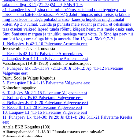
sakramendiga.
Kl 1,(21–23)24–29; 5Ms 9,1–6
31. Laupäev
Issand, sina oled mind rõõmsaks teinud oma tegudega, ma
hõiskan sinu kätetööde pärast.
Ps 92,5
Jalutu hüppas püsti, seisis ja kõndis
ning läks koos nendega pühakotta sisse, käies ja hüpeldes ning Jumalat
kiites.
Ap 3,8
Jumal, uuenda ja puhasta meie südant ja meeli, et oskaksime
taas otsekui väiksed lapsed tunda rõõmu kõigest heast, mis meile osaks saab,
Sinu õnnistusi märgata ja tänuliku meelega vastu võtta. Ja Sind iga päev nii
suu kui kogu oma eluga kiita ja austada.
Ilm 15,1–4; 5Ms 9,7–21
1. Neljapäev
Js 42:1-10
Palvetame Armeenia eest
Jeesuse nimepäev ehk uusaasta
2. Reede
Js 42:14-17
Palvetame Armeenia eest
3. Laupäev
Rm 4:13-25
Palvetame Armeenia eest
Vabadussõjas (1918–1920) võidelnute mälestuspäev
4. Pühapäev
Mk 1:9-11; Ps 72:12-19; Jr 1:4-12; Ap 4:1-12
Palvetame
Valgevene eest
Pärnu Sool ja Valgus Kogudus
5. Esmaspäev
Lk 4:1-13
Palvetame Valgevene eest
Kolmekuningapäev
6. Teisipäev
Mt 2:1-15
Palvetame Valgevene eest
7. Kolmapäev
Ps 62
Palvetame Valgevene eest
8. Neljapäev
Js 41:8-20
Palvetame Valgevene eest
9. Reede
Jh 15:1-20
Palvetame Valgevene eest
10. Laupäev
Ef 4:1-16
Palvetame Valgevene eest
11. Pühapäev
Lk 4:14-30; Ps 29; Js 43:1-4; 2Kr 5:11-21
Palvetame Kreeka
eest
Antsla EKB Kogudus (100)
Alliansspalvenädal 11-18.01 "Jumala ustavus oma rahvale"
Kristuse ristimise püha