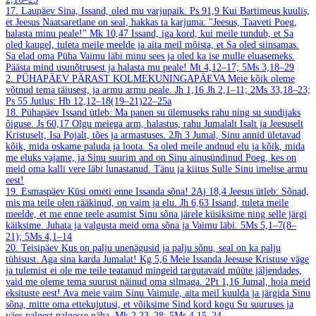
17. Laupäev
Sina, Issand, oled mu varjupaik.
Ps 91,9
Kui Bartimeus kuulis,
et Jeesus Naatsaretlane on seal, hakkas ta karjuma: "Jeesus, Taaveti Poeg,
halasta minu peale!"
Mk 10,47
Issand, iga kord, kui meile tundub, et Sa
oled kaugel, tuleta meile meelde ja aita meil mõista, et Sa oled siinsamas.
Sa elad oma Püha Vaimu läbi minu sees ja oled ka ise mulle eluasemeks.
Päästa mind usunõtrusest ja halasta mu peale!
Mt 4,12–17; 5Ms 3,18–29
2. PÜHAPÄEV PÄRAST KOLMEKUNINGAPÄEVA
Meie kõik oleme
võtnud tema täiusest, ja armu armu peale.
Jh 1,16
Jh 2,1–11; 2Ms 33,18–23;
Ps 55
Jutlus: Hb 12,12–18(19–21)22–25a
18. Pühapäev
Issand ütleb: Ma panen su ülemuseks rahu ning su sundijaks
õiguse.
Js 60,17
Olgu meiega arm, halastus, rahu Jumalalt Isalt ja Jeesuselt
Kristuselt, Isa Pojalt, tões ja armastuses.
2Jh 3
Jumal, Sinu annid ületavad
kõik, mida oskame paluda ja loota. Sa oled meile andnud elu ja kõik, mida
me eluks vajame, ja Sinu suurim and on Sinu ainusündinud Poeg, kes on
meid oma kalli vere läbi lunastanud. Tänu ja kiitus Sulle Sinu imelise armu
eest!
19. Esmaspäev
Küsi ometi enne Issanda sõna!
2Aj 18,4
Jeesus ütleb: Sõnad,
mis ma teile olen rääkinud, on vaim ja elu.
Jh 6,63
Issand, tuleta meile
meelde, et me enne teele asumist Sinu sõna järele küsiksime ning selle järgi
käiksime. Juhata ja valgusta meid oma sõna ja Vaimu läbi.
5Ms 5,1–7(8–
21); 5Ms 4,1–14
20. Teisipäev
Kus on palju unenägusid ja palju sõnu, seal on ka palju
tühisust. Aga sina karda Jumalat!
Kg 5,6
Meie Issanda Jeesuse Kristuse väge
ja tulemist ei ole me teile teatanud mingeid targutavaid müüte jäljendades,
vaid me oleme tema suurust näinud oma silmaga.
2Pt 1,16
Jumal, hoia meid
eksituste eest! Ava meie vaim Sinu Vaimule, aita meil kuulda ja järgida Sinu
sõna, mitte oma ettekujutusi, et võiksime Sind kord kogu Su suuruses ja
väes palgest palgesse näha.
Mk 2,23–28; 5Ms 4,15–24