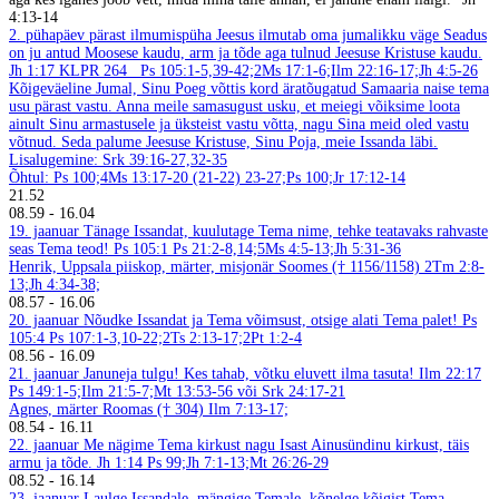
4:13-14
2. pühapäev pärast ilmumispüha
Jeesus ilmutab oma jumalikku väge
Seadus
on ju antud Moosese kaudu, arm ja tõde aga tulnud Jeesuse Kristuse kaudu.
Jh 1:17
KLPR 264
Ps 105:1-5,39-42;2Ms 17:1-6;Ilm 22:16-17;Jh 4:5-26
Kõigeväeline Jumal, Sinu Poeg võttis kord äratõugatud Samaaria naise tema
usu pärast vastu. Anna meile samasugust usku, et meiegi võiksime loota
ainult Sinu armastusele ja üksteist vastu võtta, nagu Sina meid oled vastu
võtnud. Seda palume Jeesuse Kristuse, Sinu Poja, meie Issanda läbi.
Lisalugemine: Srk 39:16-27,32-35
Õhtul: Ps 100;4Ms 13:17-20 (21-22) 23-27;Ps 100;Jr 17:12-14
21.52
08.59
-
16.04
19. jaanuar
Tänage Issandat, kuulutage Tema nime, tehke teatavaks rahvaste
seas Tema teod! Ps 105:1
Ps 21:2-8,14;5Ms 4:5-13;Jh 5:31-36
Henrik, Uppsala piiskop, märter, misjonär Soomes († 1156/1158)
2Tm 2:8-
13;Jh 4:34-38;
08.57
-
16.06
20. jaanuar
Nõudke Issandat ja Tema võimsust, otsige alati Tema palet! Ps
105:4
Ps 107:1-3,10-22;2Ts 2:13-17;2Pt 1:2-4
08.56
-
16.09
21. jaanuar
Januneja tulgu! Kes tahab, võtku eluvett ilma tasuta! Ilm 22:17
Ps 149:1-5;Ilm 21:5-7;Mt 13:53-56 või Srk 24:17-21
Agnes, märter Roomas († 304)
Ilm 7:13-17;
08.54
-
16.11
22. jaanuar
Me nägime Tema kirkust nagu Isast Ainusündinu kirkust, täis
armu ja tõde. Jh 1:14
Ps 99;Jh 7:1-13;Mt 26:26-29
08.52
-
16.14
23. jaanuar
Laulge Issandale, mängige Temale, kõnelge kõigist Tema