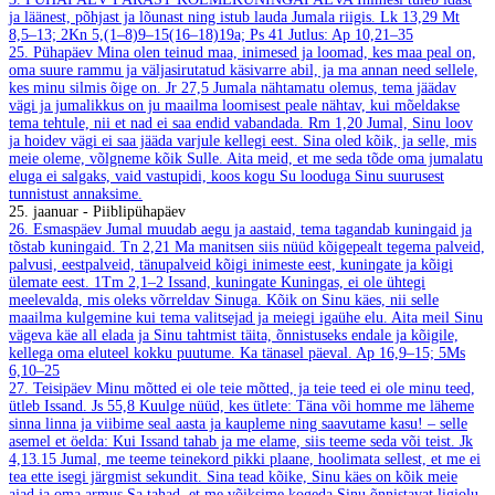
ja läänest, põhjast ja lõunast ning istub lauda Jumala riigis.
Lk 13,29
Mt
8,5–13; 2Kn 5,(1–8)9–15(16–18)19a; Ps 41
Jutlus: Ap 10,21–35
25. Pühapäev
Mina olen teinud maa, inimesed ja loomad, kes maa peal on,
oma suure rammu ja väljasirutatud käsivarre abil, ja ma annan need sellele,
kes minu silmis õige on.
Jr 27,5
Jumala nähtamatu olemus, tema jäädav
vägi ja jumalikkus on ju maailma loomisest peale nähtav, kui mõeldakse
tema tehtule, nii et nad ei saa endid vabandada.
Rm 1,20
Jumal, Sinu loov
ja hoidev vägi ei saa jääda varjule kellegi eest. Sina oled kõik, ja selle, mis
meie oleme, võlgneme kõik Sulle. Aita meid, et me seda tõde oma jumalatu
eluga ei salgaks, vaid vastupidi, koos kogu Su looduga Sinu suurusest
tunnistust annaksime.
25. jaanuar - Piiblipühapäev
26. Esmaspäev
Jumal muudab aegu ja aastaid, tema tagandab kuningaid ja
tõstab kuningaid.
Tn 2,21
Ma manitsen siis nüüd kõigepealt tegema palveid,
palvusi, eestpalveid, tänupalveid kõigi inimeste eest, kuningate ja kõigi
ülemate eest.
1Tm 2,1–2
Issand, kuningate Kuningas, ei ole ühtegi
meelevalda, mis oleks võrreldav Sinuga. Kõik on Sinu käes, nii selle
maailma kulgemine kui tema valitsejad ja meiegi igaühe elu. Aita meil Sinu
vägeva käe all elada ja Sinu tahtmist täita, õnnistuseks endale ja kõigile,
kellega oma eluteel kokku puutume. Ka tänasel päeval.
Ap 16,9–15; 5Ms
6,10–25
27. Teisipäev
Minu mõtted ei ole teie mõtted, ja teie teed ei ole minu teed,
ütleb Issand.
Js 55,8
Kuulge nüüd, kes ütlete: Täna või homme me läheme
sinna linna ja viibime seal aasta ja kaupleme ning saavutame kasu! – selle
asemel et öelda: Kui Issand tahab ja me elame, siis teeme seda või teist.
Jk
4,13.15
Jumal, me teeme teinekord pikki plaane, hoolimata sellest, et me ei
tea ette isegi järgmist sekundit. Sina tead kõike, Sinu käes on kõik meie
ajad ja oma armus Sa tahad, et me võiksime kogeda Sinu õnnistavat ligiolu