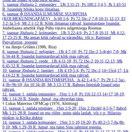
5. jaanuar
Jõuluaja 2. esmaspäev
1Jh 3:11-21; Ps 100:2,3,4,5; Jh 1:43-51
R: Issandale hõiska kogu ilmamaa.
6. jaanuar
╬ ISSANDA ILMUMISE SUURPÜHA
(KOLMEKUNINGAPÄEV)
Js 60:1-6; Ps 72:1bc-2,7-8,10-11,12-13; Ef
3:2-3a.5-6; Mt 2:1-12
R: Kõik ilmamaa rahvad, kummardage Issandat.
Juubeliaasta ametlik lõpp Püha värava sulgemisega Roomas
7. jaanuar
Jõuluaja 2. kolmapäev
1Jh 3:22-4:6; Ps 2:7-8,10-11; Mt 4:12-
17,23-25
R: Ma annan kõik rahvad su pärandiks.
või p. Raimund
Penyafortist, preester
† isa Jāzeps Grišāns (1986, Riia)
8. jaanuar
Jõuluaja 2. neljapäev
1Jh 4:7-10; Ps 72:1bc-2,3-4(ab),7-8; Mk
6:34-44
R: Issandat kummardavad kõik maa rahvad.
9. jaanuar
Jõuluaja 2. reede
1Jh 4:11-18; Ps 72:1bc-2,10-11,12-13; Mk
6:45-52
R: Issandat kummardavad kõik maa rahvad.
10. jaanuar
Jõuluaja 2. laupäev
1Jh 4:19-5:4; Ps 72:1bc-2,14+15cd,17; Lk
4:14-22
R: Issandat kummardavad kõik maa rahvad.
11. jaanuar
╬ ISSANDA RISTIMISPÜHA
Js 42:1-4,6-7; Ps 29:1-2,3ac-
4,3b+9b-10; Ap 10:34-38; Mt 3:13-17
R: Rahuga õnnistab Issand oma
rahvast.
12. jaanuar
1. nädala esmaspäev
1Sm 1:1-8; Ps 116:12-13,14+17,18-19;
Mk 1:14-20
R: Sinule, Jumal, ma ohverdan tänu.
† Lukas Maternus OFMCap (1976, Altötting)
13. jaanuar
1. nädala teisipäev
1Sm 1:9-20; 1Sm 2:1bcdef,4-5,6-7,8abcd;
Mk 1:21-28
R: Issand on mu rõõm, minu süda laulab.
või v p. Hilarius,
piiskop ja Kiriku doktor
14. jaanuar
1. nädala kolmapäev
1Sm 3:1-10,19-20; Ps 40:2+5,7-8a,8b-
9,10; Mk 1:29-39
R: Jumal, ma tulen Sinu tahtmist tegema.
15. jaanuar
1. nädala neljapäev
1Sm 4:1-11; Ps 44:10-11,14-15,24-25; Mk