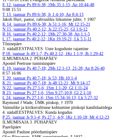
E
12. jaanuar
Ps 89:6-38; 1Ms 35:1-15; Ap 10:44-48
9:08 15:51
T
13. jaanuar
Ps 89:6-38; Jr 1:4-10; Ap 8:4-13
Jakob Hurt, pastor, rahvusliku liikumise juhte, † 1907
K
14. jaanuar
Ps 89:6-38; Js 51:1-16; Mt 12:15-21
N
15. jaanuar
Ps 40:2-12; Js 22:15-25; Gl 1:6-12
R
16. jaanuar
Ps 40:2-12; 1Ms 27:30-38; Ap 1:1-5
L
17. jaanuar
Ps 40:2-12; 1Kn 19:19-21; Lk 5:1-11
Tõnisepäev
3. nädal
EESTPALVES: Uute koguduste rajamine
P
18. jaanuar
Js 49:1-7; Ps 40:2-12; 1Kr 1:1-9; Jh 1:29-42
ILMUMISAJA 2. PÜHAPÄEV
Apostel Peetruse tunnistuspäev
E
19. jaanuar
Ps 40:7-18; 2Ms 12:1-13, 21-28; Ap 8:26-40
8:57 16:06
T
20. jaanuar
Ps 40:7-18; Js 53; Hb 10:1-4
K
21. jaanuar
Ps 40:7-18; Js 48:12-21; Mt 9:14-17
N
22. jaanuar
Ps 27:1-6; 1Sm 1:1-20; Gl 1:11-24
R
23. jaanuar
Ps 27:1-6; 1Sm 9:27-10:8; Gl 2:1-10
L
24. jaanuar
Ps 27:1-6; 1Sm 15:34-16:13; Lk 5:27-32
Raymond J Wade, ÜMK piiskop, † 1970
Vaimulike ja kirikuvalitsuse kohtumine piiskopi kandidaatidega
4. nädal
EESTPALVES: Kunda kogudus
P
25. jaanuar
Js 9:1-4; Ps 27:1, 4-9; 1Kr 1:10-18; Mt 4:12-23
ILMUMISAJA 3. PÜHAPÄEV
Paavlipäev
Apostel Pauluse pöördumispäev
Olav Pärnamets, EMK superintendent, * 1937