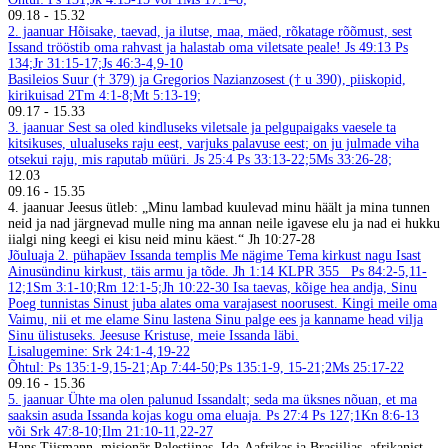
09.18
-
15.32
2. jaanuar
Hõisake, taevad, ja ilutse, maa, mäed, rõkatage rõõmust, sest
Issand trööstib oma rahvast ja halastab oma viletsate peale! Js 49:13
Ps
134;Jr 31:15-17;Js 46:3-4,9-10
Basileios Suur († 379) ja Gregorios Nazianzosest († u 390), piiskopid,
kirikuisad
2Tm 4:1-8;Mt 5:13-19;
09.17
-
15.33
3. jaanuar
Sest sa oled kindluseks viletsale ja pelgupaigaks vaesele ta
kitsikuses, ulualuseks raju eest, varjuks palavuse eest; on ju julmade viha
otsekui raju, mis raputab müüri. Js 25:4
Ps 33:13-22;5Ms 33:26-28;
12.03
09.16
-
15.35
4. jaanuar
Jeesus ütleb: „Minu lambad kuulevad minu häält ja mina tunnen
neid ja nad järgnevad mulle ning ma annan neile igavese elu ja nad ei hukku
iialgi ning keegi ei kisu neid minu käest.“ Jh 10:27-28
Jõuluaja 2. pühapäev
Issanda templis
Me nägime Tema kirkust nagu Isast
Ainusündinu kirkust, täis armu ja tõde. Jh 1:14
KLPR 355
Ps 84:2-5,11-
12;1Sm 3:1-10;Rm 12:1-5;Jh 10:22-30
Isa taevas, kõige hea andja, Sinu
Poeg tunnistas Sinust juba alates oma varajasest noorusest. Kingi meile oma
Vaimu, nii et me elame Sinu lastena Sinu palge ees ja kanname head vilja
Sinu ülistuseks. Jeesuse Kristuse, meie Issanda läbi.
Lisalugemine: Srk 24:1-4,19-22
Õhtul: Ps 135:1-9,15-21;Ap 7:44-50;Ps 135:1-9, 15-21;2Ms 25:17-22
09.16
-
15.36
5. jaanuar
Ühte ma olen palunud Issandalt; seda ma üksnes nõuan, et ma
saaksin asuda Issanda kojas kogu oma eluaja. Ps 27:4
Ps 127;1Kn 8:6-13
või Srk 47:8-10;Ilm 21:10-11,22-27
Hans Tiismann, misjonär Palestiinas, Ida-Aafrikas ja Brasiilias, afrikanist,