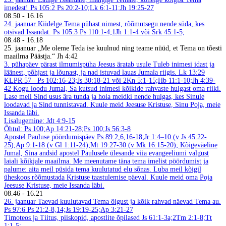
imedest! Ps 105:2
Ps 20:2-10;Lk 6:1-11;Jh 19:25-27
08.50
-
16.16
24. jaanuar
Kiidelge Tema pühast nimest, rõõmutsegu nende süda, kes
otsivad Issandat. Ps 105:3
Ps 110:1-4;1Jh 1:1-4 või Srk 45:1-5;
08.48
-
16.18
25. jaanuar
„Me oleme Teda ise kuulnud ning teame nüüd, et Tema on tõesti
maailma Päästja.“ Jh 4:42
3. pühapäev pärast ilmumispüha
Jeesus äratab usule
Tuleb inimesi idast ja
läänest, põhjast ja lõunast, ja nad istuvad lauas Jumala riigis. Lk 13:29
KLPR 57
Ps 102:16-23;Js 30:18-21 või 2Kn 5:1-15;Hb 11:1-10;Jh 4:39-
42
Kogu loodu Jumal, Sa kutsud inimesi kõikide rahvaste hulgast oma riiki.
Lase meil Sind usus ära tunda ja hoia meidki nende hulgas, kes Sinule
loodavad ja Sind tunnistavad. Kuule meid Jeesuse Kristuse, Sinu Poja, meie
Issanda läbi.
Lisalugemine: Jdt 4:9-15
Õhtul: Ps 100;Ap 14:21-28;Ps 100;Js 56:3-8
Apostel Pauluse pöördumispäev
Ps 89:2,6,16-18;Jr 1:4–10 (v Js 45:22-
25);Ap 9:1-18 (v Gl 1:11-24);Mt 19:27-30 (v Mk 16:15-20);
Kõigeväeline
Jumal, Sina andsid apostel Paulusele ülesande viia evangeeliumi valgust
laiali kõikjale maailma. Me meenutame täna tema imelist pöördumist ja
palume: aita meil püsida tema kuulutatud elu sõnas. Luba meil kõigil
üheskoos rõõmustada Kristuse taastulemise päeval. Kuule meid oma Poja
Jeesuse Kristuse, meie Issanda läbi.
08.46
-
16.21
26. jaanuar
Taevad kuulutavad Tema õigust ja kõik rahvad näevad Tema au.
Ps 97:6
Ps 21:2-8,14;Js 19:19-25;Ap 3:21-27
Timoteos ja Tiitus, piiskopid, apostlite õpilased
Js 61:1-3a;2Tm 2:1-8;Tt
1:1-5;