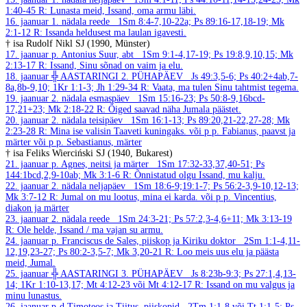
1:40-45
R: Lunasta meid, Issand, oma armu läbi.
16. jaanuar
1. nädala reede
1Sm 8:4-7,10-22a; Ps 89:16-17,18-19; Mk
2:1-12
R: Issanda heldusest ma laulan igavesti.
† isa Rudolf Nikl SJ (1990, Münster)
17. jaanuar
p. Antonius Suur, abt
1Sm 9:1-4,17-19; Ps 19:8,9,10,15; Mk
2:13-17
R: Issand, Sinu sõnad on vaim ja elu.
18. jaanuar
╬ AASTARINGI 2. PÜHAPÄEV
Js 49:3,5-6; Ps 40:2+4ab,7-
8a,8b-9,10; 1Kr 1:1-3; Jh 1:29-34
R: Vaata, ma tulen Sinu tahtmist tegema.
19. jaanuar
2. nädala esmaspäev
1Sm 15:16-23; Ps 50:8-9,16bcd-
17,21+23; Mk 2:18-22
R: Õiged saavad näha Jumala päästet.
20. jaanuar
2. nädala teisipäev
1Sm 16:1-13; Ps 89:20,21-22,27-28; Mk
2:23-28
R: Mina ise valisin Taaveti kuningaks.
või p p. Fabianus, paavst ja
märter või p p. Sebastianus, märter
† isa Feliks Wierciński SJ (1940, Bukarest)
21. jaanuar
p. Agnes, neitsi ja märter
1Sm 17:32-33,37,40-51; Ps
144:1bcd,2,9-10ab; Mk 3:1-6
R: Õnnistatud olgu Issand, mu kalju.
22. jaanuar
2. nädala neljapäev
1Sm 18:6-9;19:1-7; Ps 56:2-3,9-10,12-13;
Mk 3:7-12
R: Jumal on mu lootus, mina ei karda.
või p p. Vincentius,
diakon ja märter
23. jaanuar
2. nädala reede
1Sm 24:3-21; Ps 57:2,3-4,6+11; Mk 3:13-19
R: Ole helde, Issand / ma vajan su armu.
24. jaanuar
p. Franciscus de Sales, piiskop ja Kiriku doktor
2Sm 1:1-4,11-
12,19,23-27; Ps 80:2-3,5-7; Mk 3,20-21
R: Loo meis uus elu ja päästa
meid, Jumal.
25. jaanuar
╬ AASTARINGI 3. PÜHAPÄEV
Js 8:23b-9:3; Ps 27:1,4,13-
14; 1Kr 1:10-13,17; Mt 4:12-23 või Mt 4:12-17
R: Issand on mu valgus ja
minu lunastus.
26. jaanuar
p-d Timoteos ja Tiitus, piiskopid
2Tm 1:1-8 või Tt 1:1-5; Ps