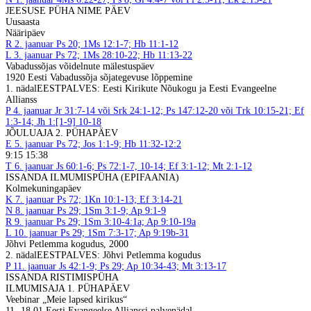
JEESUSE PÜHA NIME PÄEV
Uusaasta
Nääripäev
R
2. jaanuar
Ps 20; 1Ms 12:1-7; Hb 11:1-12
L
3. jaanuar
Ps 72; 1Ms 28:10-22; Hb 11:13-22
Vabadussõjas võidelnute mälestuspäev
1920 Eesti Vabadussõja sõjategevuse lõppemine
1. nädal
EESTPALVES: Eesti Kirikute Nõukogu ja Eesti Evangeelne
Allianss
P
4. jaanuar
Jr 31:7-14 või Srk 24:1-12; Ps 147:12-20 või Trk 10:15-21; Ef
1:3-14; Jh 1:[1-9] 10-18
JÕULUAJA 2. PÜHAPÄEV
E
5. jaanuar
Ps 72; Jos 1:1-9; Hb 11:32-12:2
9:15 15:38
T
6. jaanuar
Js 60:1-6; Ps 72:1-7, 10-14; Ef 3:1-12; Mt 2:1-12
ISSANDA ILMUMISPÜHA (EPIFAANIA)
Kolmekuningapäev
K
7. jaanuar
Ps 72; 1Kn 10:1-13; Ef 3:14-21
N
8. jaanuar
Ps 29; 1Sm 3:1-9; Ap 9:1-9
R
9. jaanuar
Ps 29; 1Sm 3:10-4:1a; Ap 9:10-19a
L
10. jaanuar
Ps 29; 1Sm 7:3-17; Ap 9:19b-31
Jõhvi Petlemma kogudus, 2000
2. nädal
EESTPALVES: Jõhvi Petlemma kogudus
P
11. jaanuar
Js 42:1-9; Ps 29; Ap 10:34-43; Mt 3:13-17
ISSANDA RISTIMISPÜHA
ILMUMISAJA 1. PÜHAPÄEV
Veebinar „Meie lapsed kirikus“
11.-18.01 Eesti Evangeelse Allianssi palvenädal