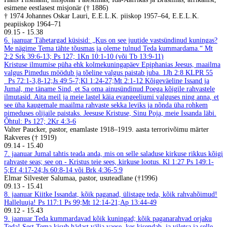
esimene eestlasest misjonär († 1886)
† 1974 Johannes Oskar Lauri, E.E.L.K. piiskop 1957–64, E.E.L.K.
peapiiskop 1964–71
09.15
-
15.38
6. jaanuar
Tähetargad küsisid: „Kus on see juutide vastsündinud kuningas?
Me nägime Tema tähte tõusmas ja oleme tulnud Teda kummardama.“ Mt
2:2
Srk 39:6-13; Ps 127; 1Kn 10:1-10 (või Tb 13:9-11)
Kristuse ilmumise püha ehk kolmekuningapäev Epiphanias
Jeesus, maailma
valgus
Pimedus möödub ja tõeline valgus paistab juba. 1Jh 2:8
KLPR 55
Ps 72:1-3,8-12;Js 49:5-7;Kl 1:24-27;Mt 2:1-12
Kõigeväeline Issand ja
Jumal, me täname Sind, et Sa oma ainusündinud Poega kõigile rahvastele
ilmutasid. Aita meil ja meie lastel käia evangeeliumi valguses ning anna, et
see üha kaugemale maailma rahvaste sekka leviks ja nõnda üha rohkem
pimeduses olijaile paistaks. Jeesuse Kristuse, Sinu Poja, meie Issanda läbi.
Õhtul: Ps 127; 2Kr 4:3-6
Valter Paucker, pastor, enamlaste 1918–1919. aasta terrorivõimu märter
Rakveres († 1919)
09.14
-
15.40
7. jaanuar
Jumal tahtis teada anda, mis on selle saladuse kirkuse rikkus kõigi
rahvaste seas; see on - Kristus teie sees, kirkuse lootus. Kl 1:27
Ps 149:1-
5;Ef 4:17-24;Js 60:8-14 või Brk 4:36-5:9
Elmar Silvester Salumaa, pastor, usuteadlane (†1996)
09.13
-
15.41
8. jaanuar
Kiitke Issandat, kõik paganad, ülistage teda, kõik rahvahõimud!
Halleluuja! Ps 117:1
Ps 99;Mt 12:14-21;Ap 13:44-49
09.12
-
15.43
9. jaanuar
Teda kummardavad kõik kuningad; kõik paganarahvad orjaku
Teda! Sest Tema kisub hädast välja vaese, kes kisendab, ja viletsa ja selle,