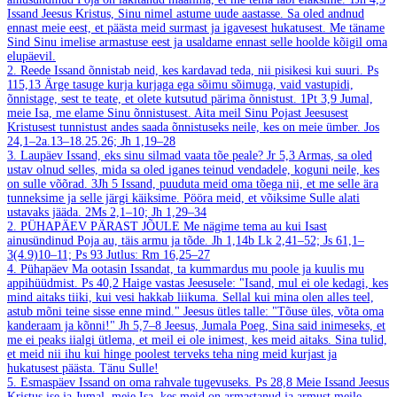
Issand Jeesus Kristus, Sinu nimel astume uude aastasse. Sa oled andnud
ennast meie eest, et päästa meid surmast ja igavesest hukatusest. Me täname
Sind Sinu imelise armastuse eest ja usaldame ennast selle hoolde kõigil oma
elupäevil.
2. Reede
Issand õnnistab neid, kes kardavad teda, nii pisikesi kui suuri.
Ps
115,13
Ärge tasuge kurja kurjaga ega sõimu sõimuga, vaid vastupidi,
õnnistage, sest te teate, et olete kutsutud pärima õnnistust.
1Pt 3,9
Jumal,
meie Isa, me elame Sinu õnnistusest. Aita meil Sinu Pojast Jeesusest
Kristusest tunnistust andes saada õnnistuseks neile, kes on meie ümber.
Jos
24,1–2a.13–18.25.26; Jh 1,19–28
3. Laupäev
Issand, eks sinu silmad vaata tõe peale?
Jr 5,3
Armas, sa oled
ustav olnud selles, mida sa oled iganes teinud vendadele, koguni neile, kes
on sulle võõrad.
3Jh 5
Issand, puuduta meid oma tõega nii, et me selle ära
tunneksime ja selle järgi käiksime. Pööra meid, et võiksime Sulle alati
ustavaks jääda.
2Ms 2,1–10; Jh 1,29–34
2. PÜHAPÄEV PÄRAST JÕULE
Me nägime tema au kui Isast
ainusündinud Poja au, täis armu ja tõde.
Jh 1,14b
Lk 2,41–52; Js 61,1–
3(4.9)10–11; Ps 93
Jutlus: Rm 16,25–27
4. Pühapäev
Ma ootasin Issandat, ta kummardus mu poole ja kuulis mu
appihüüdmist.
Ps 40,2
Haige vastas Jeesusele: "Isand, mul ei ole kedagi, kes
mind aitaks tiiki, kui vesi hakkab liikuma. Sellal kui mina olen alles teel,
astub mõni teine sisse enne mind." Jeesus ütles talle: "Tõuse üles, võta oma
kanderaam ja kõnni!"
Jh 5,7–8
Jeesus, Jumala Poeg, Sina said inimeseks, et
me ei peaks iialgi ütlema, et meil ei ole inimest, kes meid aitaks. Sina tulid,
et meid nii ihu kui hinge poolest terveks teha ning meid kurjast ja
hukatusest päästa. Tänu Sulle!
5. Esmaspäev
Issand on oma rahvale tugevuseks.
Ps 28,8
Meie Issand Jeesus
Kristus ise ja Jumal, meie Isa, kes meid on armastanud ja armust meile