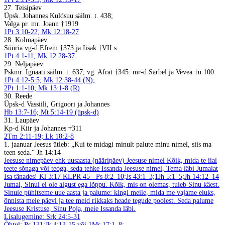
27. Teisipäev
Üpsk. Johannes Kuldsuu säilm. t. 438;
Valga pr. mr. Joann †1919
1Pt 3:10-22; Mk 12:18-27
28. Kolmapäev
Süüria vg-d Efrem †373 ja Iisak †VII s.
1Pt 4:1-11; Mk 12:28-37
29. Neljapäev
Pskmr. Ignaati säilm. t. 637; vg. Afrat †345: mr-d Sarbel ja Vevea †u.100
1Pt 4:12-5:5; Mk 12:38-44 (N);
2Pt 1:1-10; Mk 13:1-8 (R)
30. Reede
Üpsk-d Vassiili, Grigoori ja Johannes
Hb 13:7-16; Mt 5:14-19 (üpsk-d)
31. Laupäev
Kp-d Kiir ja Johannes †311
2Tm 2:11-19; Lk 18:2-8
1. jaanuar
Jeesus ütleb: „Kui te midagi minult palute minu nimel, siis ma
teen seda.“ Jh 14:14
Jeesuse nimepäev ehk uusaasta (nääripäev)
Jeesuse nimel
Kõik, mida te iial
teete sõnaga või teoga, seda tehke Issanda Jeesuse nimel, Tema läbi Jumalat
Isa tänades! Kl 3:17
KLPR 45
Ps 8:2–10;Js 43:1–3;1Jh 5:1–5;Jh 14:12–14
Jumal, Sinul ei ole algust ega lõppu. Kõik, mis on olemas, tuleb Sinu käest.
Sinule pühitseme uue aasta ja palume: kingi meile, mida me vajame eluks,
õnnista meie päevi ja tee meid rikkaks heade tegude poolest. Seda palume
Jeesuse Kristuse, Sinu Poja, meie Issanda läbi.
Lisalugemine: Srk 24:5-31
Õhtul: Ps 131;Jk 4:13-15 või 1Ms 17:1–8;