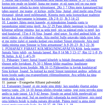
lootus teie peale on kindel, kuna me teame, et nii nagu teil on osa meie
kannatustest, nõnda ka meie julgustusest.
2Kr 1,7
Olgu meie kannatused kui
tahes suured, me teame, et kirkus, mille Sina, Jumal, oled meile oma Pojas
tõotanud, ületab need mõõtmatult. Kinnita meis seda lootusrikast teadmist
ka siis, kui kurvastame ja leiname.
1Jh 2,8–11; Jh 3,14–21
10. Laupäev
Jäägu meist kaugele, et mässaksime Issanda vastu ja
taganeksime nüüd tema järelt.
Jos 22,29
Pane tähele iseennast ja õpetust, jää
kõigesse sellesse püsima, kui sa seda teed, siis sa päästad enda ja need, kes
sind kuulavad.
1Tm 4,16
Sina, Issand, oled ustav. Sa oled andnud kõik, et
meid päästa, et võiksime elada. Aita meilgi Sulle ustavaks jääda ning luba,
et me mitte iialgi ei paneks kedagi ega midagi Sinust ettepoole. Aita meil
jääda püsima usus Sinusse ja Sinu armastusse!
Js 8,20–23; Jh 3,22–36
1. PÜHAPÄEV PÄRAST KOLMEKUNINGAPÄEVA
Kõik, keda iganes
Jumala Vaim juhib, on Jumala lapsed.
Rm 8,14
Mt 3,13–17; Rm 12,1–8; Ps
96
Jutlus: Js 42,1–4(5–9)
11. Pühapäev
Vägev Jumal Issand kõneleb ja hüüab ilmamaale päikese
tõusust selle loojakuni.
Ps 50,1
Minge kõike maailma, kuulutage
evangeeliumi kogu loodule.
Mk 16,15
Päikesetõus ja loojak kuulutavad
Sinu kirkust, Issand. Sa kutsud ka meid Sinust tunnistust andma, selleks et
kogu loodu saaks osa evangeeliumi rõõmusõnumist. Ava selleks ka täna
meie süda ja suu!
11. jaanuar - Evangeelse Alliansi palvenädal
12. Esmaspäev
Issand, ei ole peale sinu ühtki, kes suudaks jõuetut aidata
tugeva vastu.
2Aj 14,10
Jeesus sõitles rüvedat vaimu, tegi poisi terveks ning
andis ta isale tagasi.
Lk 9,42
Jeesus, Sinule on antud kõik meelevald nii
taevas kui maa peal. Sul on meelevald vabastada ka meid kõigest, mis meid
oma kütkeis hoiab ja maha paisata ähvardab. Päästa meid ja anna meid
tagasi meie taevasele Isale.
Ap 10,37–48; 5Ms 1,1–18