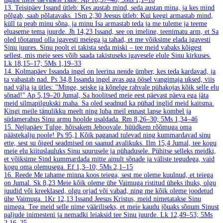
13. Teisipäev
Issand ütleb: Kes austab mind, seda austan mina, ja kes mind
põlgab, saab põlatavaks.
1Sm 2,30
Jeesus ütleb: Kui keegi armastab mind,
küll ta peab minu sõna, ja minu Isa armastab teda ja me tuleme ja teeme
eluaseme tema juurde.
Jh 14,23
Issand, see on imeline, teenimatu arm, et Sa
oled tõotanud olla igavesti meiega ja tahad, et me võiksime elada igavesti
Sinu juures. Sinu poolt ei takista seda miski – tee meid vabaks kõigest
sellest, mis meie sees võib saada takistuseks igavesele elule Sinu kirkuses.
Lk 18,15–17; 5Ms 1,19–33
14. Kolmapäev
Issanda ingel on leerina nende ümber, kes teda kardavad, ja
ta vabastab nad.
Ps 34,8
Issanda ingel avas aga öösel vangimaja uksed, viis
nad välja ja ütles: "Minge, seiske ja kõnelge rahvale pühakojas kõik selle elu
sõnad!"
Ap 5,19–20
Jumal, Sa hoolitsed meie eest päevast päeva ega jäta
meid silmapilgukski maha. Sa oled seadnud ka pühad inglid meid kaitsma.
Kingi meile tänulikku meelt ning luba meil ennast lapse kombel ja
südamerahus Sinu armu hoolde usaldada.
Rm 8,26–30; 5Ms 1,34–46
15. Neljapäev
Tulge, hõisakem Jehoovale, hüüdkem rõõmuga oma
päästekalju poole!
Ps 95,1
Kõik paganad tulevad ning kummardavad sinu
ette, sest su õiged seadmised on saanud avalikuks.
Ilm 15,4
Jumal, tee kogu
meie elu kiituslauluks Sinu suurusele ja pühadusele. Pühitse selleks meidki,
et võiksime Sind kummardada mitte ainult sõnade ja väliste tegudega, vaid
kogu oma olemusega.
Ef 1,3–10; 5Ms 2,1–15
16. Reede
Me tahame minna koos teiega, sest me oleme kuulnud, et teiega
on Jumal.
Sk 8,23
Meie kõik oleme ühe Vaimuga ristitud üheks ihuks, olgu
juudid või kreeklased, olgu orjad või vabad, ning me kõik oleme joodetud
ühe Vaimuga.
1Kr 12,13
Issand Jeesus Kristus, meid nimetatakse Sinu
nimega. Tee meid selle nime vääriliseks, et meie kaudu jõuaks sõnum Sinust
paljude inimesteni ja nemadki leiaksid tee Sinu juurde.
Lk 12,49–53; 5Ms
2,16–25