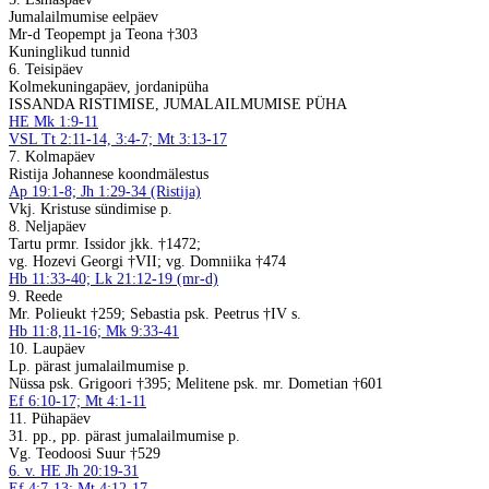
Jumalailmumise eelpäev
Mr-d Teopempt ja Teona †303
Kuninglikud tunnid
6. Teisipäev
Kolmekuningapäev, jordanipüha
ISSANDA RISTIMISE, JUMALAILMUMISE PÜHA
HE Mk 1:9-11
VSL Tt 2:11-14, 3:4-7; Mt 3:13-17
7. Kolmapäev
Ristija Johannese koondmälestus
Ap 19:1-8; Jh 1:29-34 (Ristija)
Vkj. Kristuse sündimise p.
8. Neljapäev
Tartu prmr. Issidor jkk. †1472;
vg. Hozevi Georgi †VII; vg. Domniika †474
Hb 11:33-40; Lk 21:12-19 (mr-d)
9. Reede
Mr. Polieukt †259; Sebastia psk. Peetrus †IV s.
Hb 11:8,11-16; Mk 9:33-41
10. Laupäev
Lp. pärast jumalailmumise p.
Nüssa psk. Grigoori †395; Melitene psk. mr. Dometian †601
Ef 6:10-17; Mt 4:1-11
11. Pühapäev
31. pp., pp. pärast jumalailmumise p.
Vg. Teodoosi Suur †529
6. v. HE Jh 20:19-31
Ef 4:7-13; Mt 4:12-17