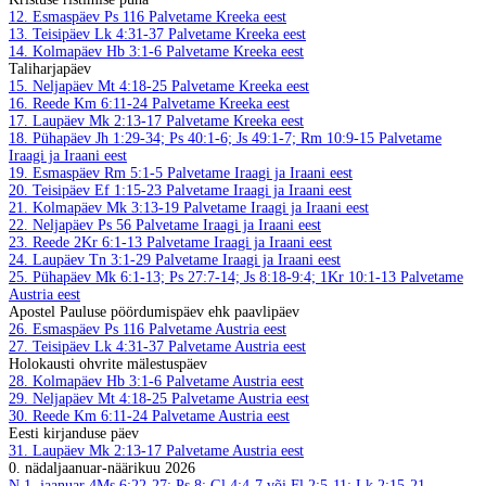
12. Esmaspäev
Ps 116
Palvetame Kreeka eest
13. Teisipäev
Lk 4:31-37
Palvetame Kreeka eest
14. Kolmapäev
Hb 3:1-6
Palvetame Kreeka eest
Taliharjapäev
15. Neljapäev
Mt 4:18-25
Palvetame Kreeka eest
16. Reede
Km 6:11-24
Palvetame Kreeka eest
17. Laupäev
Mk 2:13-17
Palvetame Kreeka eest
18. Pühapäev
Jh 1:29-34; Ps 40:1-6; Js 49:1-7; Rm 10:9-15
Palvetame
Iraagi ja Iraani eest
19. Esmaspäev
Rm 5:1-5
Palvetame Iraagi ja Iraani eest
20. Teisipäev
Ef 1:15-23
Palvetame Iraagi ja Iraani eest
21. Kolmapäev
Mk 3:13-19
Palvetame Iraagi ja Iraani eest
22. Neljapäev
Ps 56
Palvetame Iraagi ja Iraani eest
23. Reede
2Kr 6:1-13
Palvetame Iraagi ja Iraani eest
24. Laupäev
Tn 3:1-29
Palvetame Iraagi ja Iraani eest
25. Pühapäev
Mk 6:1-13; Ps 27:7-14; Js 8:18-9:4; 1Kr 10:1-13
Palvetame
Austria eest
Apostel Pauluse pöördumispäev ehk paavlipäev
26. Esmaspäev
Ps 116
Palvetame Austria eest
27. Teisipäev
Lk 4:31-37
Palvetame Austria eest
Holokausti ohvrite mälestuspäev
28. Kolmapäev
Hb 3:1-6
Palvetame Austria eest
29. Neljapäev
Mt 4:18-25
Palvetame Austria eest
30. Reede
Km 6:11-24
Palvetame Austria eest
Eesti kirjanduse päev
31. Laupäev
Mk 2:13-17
Palvetame Austria eest
0. nädal
jaanuar-näärikuu 2026
N
1. jaanuar
4Ms 6:22-27; Ps 8; Gl 4:4-7 või Fl 2:5-11; Lk 2:15-21