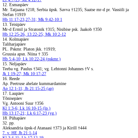
12. Esmaspäev
Mr. Tatjaana †218; Serbia üpsk. Savva †1235; Saatse mr-d pr. Vassiili ja
Stefan †1919
Hb 11:17-23,27-31; Mk 9:42-10:1
13. Teisipäev
Mr-d Ermil ja Stratonik †315; Nisibise psk. Jaakob †350
Hb 12:25-26, 13:22-25; Mk 10:2-12
14. Kolmapäev
Taliharjapäev
PL. Pskmr. Platon jkk. †1919;
Gruusia apsn. Niina † 335
Hb 5:4-10; Lk 10:22-24 (pskmr.)
15. Neljapäev
Teeba vg. Paulus †341; vg. Lehtonni Johannes †V s.
Jk 1:19-27; Mk 10:17-27
16. Reede
Ap. Peetruse ahelate kummardamine
Ap 12:1-11; Jh 21:15-25 (ap)
17. Laupäev
Tõnisepäev
Vg. Antooni Suur †356
Kl 1:3-6; Lk 16:10-15 (lp.)
Hb 13:17-21; Lk 6:17-23 (vg.)
18. Pühapäev
32. pp.
Aleksandria üpsk-d Atanaasi †373 ja Kirill †444
7. v. HE Jh 21:1-14
Kl 3:4-11; Lk 17:12-19