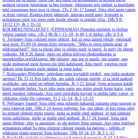
andnud igavese julgustuse ja hea lootuse, julgustagu teie südant ja kinnitagu
teid igasuguses heas teos ja sõnas.
2Ts 2,16–17
Issand, Sina oled meie ramm
ja meie julgus! Kinnita meid jätkuvalt, kasvata meid usus, lootuses ja
armastuses ning too meis esile heade sõnade ja tegude vilja.
1Ms 9,8–
11(12.13); Jh 1,35–51
KOLMEKUNINGAPÄEV (EPIPHANIAS)
Pimedus möödub ja tõeline
valgus paistab juba.
1Jh 2,8b
Jh 1,15–18; Js 60,1–6
Jutlus: 2Kr 4,3–6
6. Teisipäev
Sina valitsed mere uhkust; kui ta oma lained tõstab, vaigistad
sina need.
Ps 89,10
Jeesus ütles jüngritele: "Miks te olete nõnda arad, te
nõdrausulised?" Siis ta tõusis üles ja sõitles tuult ja merd. Ja meri jäi täiesti
vaikseks.
Mt 8,26
Jumal, meis on uhkus kõrvuti ebakindlusega ja
enesekindlus arglikkusega. Me tahame, aga me ei suuda, me usume, aga
siiski mässavad meie hinges nii tihti kahtlused. Aita meid, vaigista meie
uhkust ning kinnita meie südant ja meie usku!
7. Kolmapäev
Pöörduge, pöörduge oma kurjadelt teedelt, sest miks peaksite
surema?
Hs 33,11
Kes teeb tõtt, see tuleb valguse juurde, et ta teod saaksid
avalikuks, sest need on tehtud Jumalas.
Jh 3,21
Jumal, Sinu armastus katab
kinni pattude hulga. Sa ei taha meie patte aga mitte ainult kinni katta, vaid
meid nendest vabastada. Aita meil pöörduda kurjast ja ütelda lahti valest, et
võiksime elada tõe valguses.
Tt 2,11–14; Jh 2,13–25
8. Neljapäev
Issand! Sina oled oma sulasele hakanud näitama oma suurust ja
oma vägevat kätt.
5Ms 3,24
Jeesus palvetas: Isa, ma tahan, et kus mina olen,
ka nemad oleksid minu juures, keda sa mulle oled andnud, et nad näeksid
minu auhiilgust, mille sa mulle oled andnud.
Jh 17,24
Issand, Sina oled
ainus tõeline, elav ja surematu, ei ole kedagi Sinu sarnast. Aga oma imelises
armastuses tahad Sa oma olemise rikkust jagada ka meiega – selleks et
võiksime elada igavesti Sinu kirkuses.
5Ms 18,14–19; Jh 3,1–13
9. Reede
Ma trööstin ja rõõmustan neid pärast kurvastust.
Jr 31,13
Meie