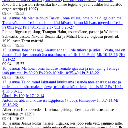
Jakob Hurt, pastor, rahvusliku liikumise tegelane ja rahvusliku kultuuritöö
organiseerija († 1907)
09.07
-
15.53
14. jaanuar
Ma olen leidnud Taaveti, oma sulase, oma püha õliga olen ma
Tema võidnud. Teda toetab mu käsi kõvasti ja mu käsivars tugevdab Teda.
Ps 89:21-22
Ps 149:1-5;Kl 2:1-7;Ef 5:25-27
Platon, õigeusu piiskop; Traugott Hahn, usuteadlane, pastor ja Wilhelm
Schwartz, pastor; Nikolai Bezanitski ja Mihail Bleive, õigeusu preestrid;
1919. aasta Tartu märtrid
09.05
-
15.55
15. jaanuar
Johannes nägi Jeesust enda juurde tulevat ja ütles: „Vaata, see on
Jumala Tall, kes kannab ära maailma patu.“ Jh 1:29
Ps 99;Mk 10:13-16;2Kr
1:21-22
09.04
-
15.57
16. jaanuar
Ma hoian oma helduse Temale igavesti ja mu leping Temaga
jääb püsima. Ps 89:29
Ps 20:2-10;Mk 10:35-40;1Pt 3:18-22
09.02
-
16.00
17. jaanuar
Ta on mind läkitanud kuulutama Issanda meelepärast aastat ja
meie Jumala kättemaksu päeva, trööstima kõiki leinajaid. Js 61:2
Ps 110:1-
4;Kl 3:9-11;
Õhtul: Ps 100;Jr 17:12-14
Antonius, abt, munkluse isa Egiptuses († 356), tõnisepäev
Fl 3:7-14;Mt
19:16-26;
Albert von Buxhoeveden, Liivimaa piiskop, Eestimaa ristiusustamise
korraldaja († 1229)
09.01
-
16.02
18. jaanuar
Jeesus kostis naisele: „Igaüks, kes joob seda vett, januneb jälle,
aga kes iganes joob vett, mida mina talle annan, ei janune enam iialgi.“ Jh