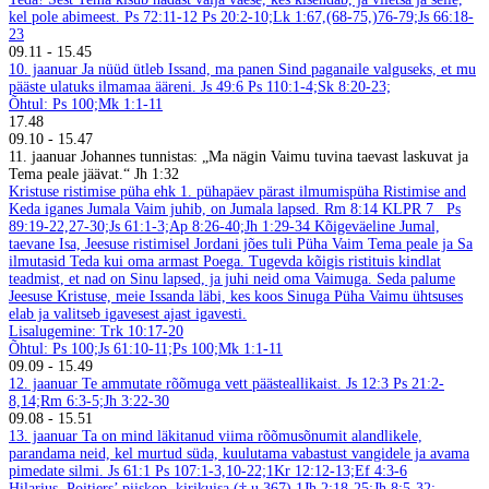
kel pole abimeest. Ps 72:11-12
Ps 20:2-10;Lk 1:67,(68-75,)76-79;Js 66:18-
23
09.11
-
15.45
10. jaanuar
Ja nüüd ütleb Issand, ma panen Sind paganaile valguseks, et mu
pääste ulatuks ilmamaa ääreni. Js 49:6
Ps 110:1-4;Sk 8:20-23;
Õhtul: Ps 100;Mk 1:1-11
17.48
09.10
-
15.47
11. jaanuar
Johannes tunnistas: „Ma nägin Vaimu tuvina taevast laskuvat ja
Tema peale jäävat.“ Jh 1:32
Kristuse ristimise püha ehk 1. pühapäev pärast ilmumispüha
Ristimise and
Keda iganes Jumala Vaim juhib, on Jumala lapsed. Rm 8:14
KLPR 7
Ps
89:19-22,27-30;Js 61:1-3;Ap 8:26-40;Jh 1:29-34
Kõigeväeline Jumal,
taevane Isa, Jeesuse ristimisel Jordani jões tuli Püha Vaim Tema peale ja Sa
ilmutasid Teda kui oma armast Poega. Tugevda kõigis ristituis kindlat
teadmist, et nad on Sinu lapsed, ja juhi neid oma Vaimuga. Seda palume
Jeesuse Kristuse, meie Issanda läbi, kes koos Sinuga Püha Vaimu ühtsuses
elab ja valitseb igavesest ajast igavesti.
Lisalugemine: Trk 10:17-20
Õhtul: Ps 100;Js 61:10-11;Ps 100;Mk 1:1-11
09.09
-
15.49
12. jaanuar
Te ammutate rõõmuga vett päästeallikaist. Js 12:3
Ps 21:2-
8,14;Rm 6:3-5;Jh 3:22-30
09.08
-
15.51
13. jaanuar
Ta on mind läkitanud viima rõõmusõnumit alandlikele,
parandama neid, kel murtud süda, kuulutama vabastust vangidele ja avama
pimedate silmi. Js 61:1
Ps 107:1-3,10-22;1Kr 12:12-13;Ef 4:3-6
Hilarius, Poitiers’ piiskop, kirikuisa († u 367)
1Jh 2:18-25;Jh 8:5-32;