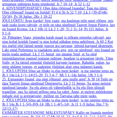
armastuse sidemega kogu inimkond.
Js 7,10–14; Js 52,1–12
4. ADVENDIPÜHAPÄEV
Olge ikka rõõmsad Issandas! Taas ma ütlen:
Olge rõõmsad! Issand on ligidal!
Fl 4,4.5b
Js 52,7-10; Lk 1,(39-45)46-
55(56); Ps 58
Jutlus: 2Kr 1,18-22
JÕULUÕHTU
Ärge kartke! Sest vaata, ma kuulutan teile suurt rõõmu, mis
saab osaks kogu rahvale, et teile on täna sündinud Taaveti linnas Päästja, kes
on Issand Kristus.
Lk 2,10b.11
Lk 2,1–20; Tt 2,11–14; Ps 115
Jutlus: Js
9,1–6
24. Pühapäev
Vaata, pimedus katab maad ja pilkane pimedus rahvaid, aga
sinu kohal koidab Issand ja sinu kohal nähakse tema auhiilgust.
Js 60,2
Kui
siis inglid olid läinud nende juurest ära taevasse, ütlesid karjased üksteisele:
Läki nüüd Petlemma ja vaadakem seda asja, mis on sündinud, mis Issand on
meile teada andnud.
Lk 2,15
Jumal, me täname Sind, et Sa oled
inimsüdameisse pannud igatsuse puhtuse, headuse ja armastuse järele. Tänu
Sulle, et Sa täitsid pimedal jõuluööl karjaste igatsuse. Rahulda, palun, ka
meie südame igatsus, et saaksime jõululast alati oma südames kanda.
1. JÕULUPÜHA
Sõna sai lihaks ja elas meie keskel, ja me nägime tema au.
Jh 1,14a
Lk 2,(1–14)15–20; Tt 3,4–7; Mi 5,1–14a
Jutlus: 1Jh 3,1–6
25. Esmaspäev
Issand, ma olen rõhutud, astu mulle appi!
Js 38,14
Teile on
täna Taaveti linnas sündinud Õnnistegija.
Lk 2,11
Jeesus, Sa ainus neitsist
sündinud lapsuke, Su elu algus oli vähenõudlik ja Su elu lõpp ülimalt
traagiline, aga Sa täitsid sellega oma Isa tahet. Anna, et meiegi mõtleksime
pühade ajal ja argipäevalgi, milline on Taevaisa tahe meie jaoks.
2. JÕULUPÜHA
Sõna sai lihaks ja elas meie keskel, ja me nägime tema au.
Jh 1,14a
Jh 1,1–5(6–8)9–14; Hb 1,1–4(5–14); Js 11,1–9
Jutlus: Ilm 7,9–
12(13–17)
ESIMÄRTER STEFANOSE MÄLESTUSPÄEV
Kallis on Issanda meelest
tema vagade surm.
Ps 116,15.17
Mt 10,16–22; Ap 6,8–15; 7,(1–54)55–60;