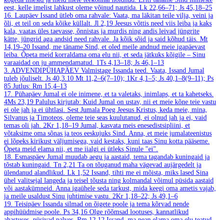
eest, kelle imelist lahkust oleme võinud nautida.
Lk 22,66–71; Js 45,18–25
16. Laupäev
Issand ütleb oma rahvale: Vaata, ma läkitan teile vilja, veini ja
õli, et teil on seda kõike küllalt.
Jl 2,19
Jeesus võttis need viis leiba ja kaks
kala, vaatas üles taevasse, õnnistas ja murdis ning andis leivad jüngrite
kätte, jüngrid aga andsid need rahvale. Ja kõik sõid ja said kõhud täis.
Mt
14,19–20
Issand, me täname Sind, et oled meile andnud meie igapäevast
leiba. Õpeta meid korraldama oma elu nii, et seda jätkuks kõigile – Sinu
varaaidad on ju ammendamatud.
1Ts 4,13–18; Js 46,1–13
3. ADVENDIPÜHAPÄEV
Valmistage Issanda teed. Vaata, Issand Jumal
tuleb jõuliselt.
Js 40,3.10
Mt 11,2–6(7–10); 1Kr 4,1–5; Js 40,1–8(9–11); Ps
85
Jutlus: Rm 15,4–13
17. Pühapäev
Jumal ei ole inimene, et ta valetaks, inimlaps, et ta kahetseks.
4Ms 23,19
Palulus kirjutab: Kuid Jumal on ustav, nii et meie kõne teie vastu
ei ole jah ja ei ühtlasi. Sest Jumala Poeg Jeesus Kristus, keda meie, mina,
Silvanus ja Timoteos, oleme teie seas kuulutanud, ei olnud jah ja ei, vaid
temas oli jah.
2Kr 1,18–19
Jumal, kasvata meis enesedistsipliini, et
võtaksime oma sõnas ja teos eeskujuks Sind. Anna, et meie jumalateenistus
ei lõpeks kirikust väljumisega, vaid kestaks, kuni taas Sinu kotta pääseme.
Õpeta meid elama nii, et me iialgi ei ütleks Sinule "ei".
18. Esmaspäev
Jumal muudab aegu ja aastaid, tema tagandab kuningaid ja
tõstab kuningaid.
Tn 2,21
Ta on tõuganud maha vägevad aujärgedelt ja
ülendanud alandlikud.
Lk 1,52
Issand, tihti me ei mõista, miks lased Sina
ühel valitsejal langeda ja teisel tõusta ning kolmandal võimul püsida aastaid
või aastakümneid. Anna igaühele seda tarkust, mida keegi oma ametis vajab,
ja meile usaldust Sinu juhtimise vastu.
2Kr 1,18–22; Js 49,1–6
19. Teisipäev
Issanda silmad on õigete poole ja tema kõrvad nende
appihüüdmise poole.
Ps 34,16
Olge rõõmsad lootuses, kannatlikud
ahastuses, püsivad palves.
Rm 12,12
Issand, ma pean elama oma elu teatud