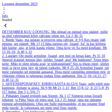
Loosung detsember 2023
<
>
Info
Seaded
DETSEMBER
KUU LOOSUNG: Mu silmad on näinud sinu päästet, mille
sa oled valmistanud kõigi rahvaste silme ees.
Lk 2,30–31
1. Reede
Vaata, ma sulatan ja proovin oma rahvast.
Jr 9,6
Kes otsani jääb
püsima, see pääseb.
Mk 13,13
Ikka meiega ole, Issand, Sa! Ja kui kõrbest
läbi käime, aita, et kõik kanda võime. Oma koju vii Sa meid kindlasti.
Hb
13,10–16; Js 40,1–11
2. Laupäev
Ole mulle armuline, Issand, sest mul on kitsas käes.
Ps 31,10
Jüngrid äratasid Jeesuse üles, öeldes: Issand, aita! Me hukkume! Tema ütles
neile: Miks te olete nõnda arad, te nõdrausulised? Siis ta tõusis püsti, sõitles
tuuli ja järve ning järv jäi täiesti vaikseks.
Mt 8,25–26
Armuline Issand, ole
meie valguseks sel pimedal aastaajal. Hoia meid vaimuliku pimeduse eest, et
võiksime rõõmu ja julgusega oodata Sinu saabumist.
Ilm 21,10–14.21–27;
Js 40,12–31
1. ADVENDIPÜHAPÄEV. KIRIKUAASTA ALGUS
Vaata, sulle tuleb sinu
kuningas, õiglane ja aitaja.
Sk 9,9b
Mt 21,1–11; Rm 13,8–12; Jr 23,5–8; Ps
117
Jutlus: Ilm 5,1–5(6–7)
3. Pühapäev
Issand trööstib taas Siionit.
Sk 1,17
Siimeon ootas Iisraeli
lohutust, ja Püha Vaim oli tema peal.
Lk 2,25
Jumal, täna me süütame
esimese advendiküünla. Olgu see Sulle märguandeks, et me ootame Sind
enda juurde. Ja valgustagu see meie teed Sinu juurde.
3. detsember - Uue kirikuaasta algus