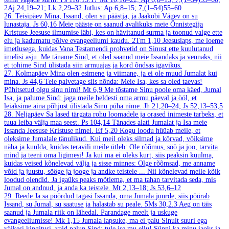
2Aj 24,19–21; Lk 2,29–32
Jutlus: Ap 6,8–15; 7,(1–54)55–60
26. Teisipäev
Mina, Issand, olen su päästja, ja Jaakobi Vägev on su
lunastaja.
Js 60,16
Meie pääste on saanud avalikuks meie Õnnistegija
Kristuse Jeesuse ilmumise läbi, kes on hävitanud surma ja toonud valge ette
elu ja kadumatu põlve evangeeliumi kaudu.
2Tm 1,10
Jeesuslaps, me loeme
imetlusega, kuidas Vana Testamendi prohvetid on Sinust ette kuulutanud
imelisi asju. Me täname Sind, et oled saanud meie Issandaks ja vennaks, nii
et tohime Sind ülistada siin armuajas ja kord õndsas igavikus.
27. Kolmapäev
Mina olen esimene ja viimane, ja ei ole muud Jumalat kui
mina.
Js 44,6
Teie palvetage siis nõnda: Meie Isa, kes sa oled taevas!
Pühitsetud olgu sinu nimi!
Mt 6,9
Me tõstame Sinu poole oma käed, Jumal
Isa, ja palume Sind: jaga meile heldesti oma armu päeval ja ööl, et
leiaksime aina põhjust ülistada Sinu püha nime.
Jh 21,20–24; Js 52,13–53,5
28. Neljapäev
Sa lased tärgata rohu loomadele ja orased inimeste tarbeks, et
tuua leiba välja maa seest.
Ps 104,14
Tänades alati Jumalat ja Isa meie
Issanda Jeesuse Kristuse nimel.
Ef 5,20
Kogu loodu hüüab meile, et
oleksime Jumalale tänulikud. Kui meil oleks silmad ja kõrvad, võiksime
näha ja kuulda, kuidas teravili meile ütleb: Ole rõõmus, söö ja joo, tarvita
mind ja teeni oma ligimesi! Ja kui ma ei oleks kurt, siis peaksin kuulma,
kuidas veised kõnelevad välja ja sisse minnes: Olge rõõmsad, me anname
võid ja juustu, sööge ja jooge ja andke teistele ... Nii kõnelevad meile kõik
loodud olendid. Ja igaüks peaks mõtlema, et ma tahan tarvitada seda, mis
Jumal on andnud, ja anda ka teistele.
Mt 2,13–18; Js 53,6–12
29. Reede
Ja sa pöördud tagasi Issanda, oma Jumala juurde, siis pöörab
Issand, su Jumal, su saatuse ja halastab su peale.
5Ms 30,2.3
Aeg on täis
saanud ja Jumala riik on lähedal. Parandage meelt ja uskuge
evangeeliumisse!
Mk 1,15
Jumala lapsuke, ma ei palu Sinult suuri ega
väikesi kingitusi, vaid palun Sind: tule ise mu ellu! Sünni ka minu jaoks ja