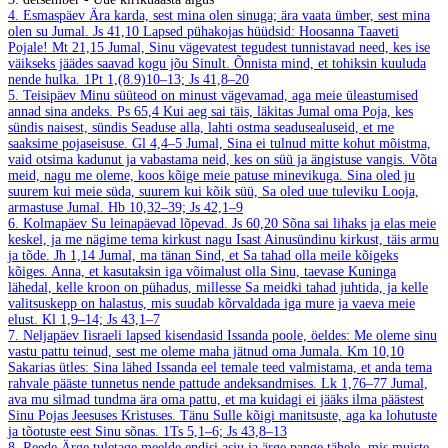
4. Esmaspäev
Ära karda, sest mina olen sinuga; ära vaata ümber, sest mina
olen su Jumal.
Js 41,10
Lapsed pühakojas hüüdsid: Hoosanna Taaveti
Pojale!
Mt 21,15
Jumal, Sinu vägevatest tegudest tunnistavad need, kes ise
väikseks jäädes saavad kogu jõu Sinult. Õnnista mind, et tohiksin kuuluda
nende hulka.
1Pt 1,(8.9)10–13; Js 41,8–20
5. Teisipäev
Minu süüteod on minust vägevamad, aga meie üleastumised
annad sina andeks.
Ps 65,4
Kui aeg sai täis, läkitas Jumal oma Poja, kes
sündis naisest, sündis Seaduse alla, lahti ostma seadusealuseid, et me
saaksime pojaseisuse.
Gl 4,4–5
Jumal, Sina ei tulnud mitte kohut mõistma,
vaid otsima kadunut ja vabastama neid, kes on süü ja ängistuse vangis. Võta
meid, nagu me oleme, koos kõige meie patuse minevikuga. Sina oled ju
suurem kui meie süda, suurem kui kõik süü, Sa oled uue tuleviku Looja,
armastuse Jumal.
Hb 10,32–39; Js 42,1–9
6. Kolmapäev
Su leinapäevad lõpevad.
Js 60,20
Sõna sai lihaks ja elas meie
keskel, ja me nägime tema kirkust nagu Isast Ainusündinu kirkust, täis armu
ja tõde.
Jh 1,14
Jumal, ma tänan Sind, et Sa tahad olla meile kõigeks
kõiges. Anna, et kasutaksin iga võimalust olla Sinu, taevase Kuninga
lähedal, kelle kroon on pühadus, millesse Sa meidki tahad juhtida, ja kelle
valitsuskepp on halastus, mis suudab kõrvaldada iga mure ja vaeva meie
elust.
Kl 1,9–14; Js 43,1–7
7. Neljapäev
Iisraeli lapsed kisendasid Issanda poole, öeldes: Me oleme sinu
vastu pattu teinud, sest me oleme maha jätnud oma Jumala.
Km 10,10
Sakarias ütles: Sina lähed Issanda eel temale teed valmistama, et anda tema
rahvale pääste tunnetus nende pattude andeksandmises.
Lk 1,76–77
Jumal,
ava mu silmad tundma ära oma pattu, et ma kuidagi ei jääks ilma päästest
Sinu Pojas Jeesuses Kristuses. Tänu Sulle kõigi manitsuste, aga ka lohutuste
ja tõotuste eest Sinu sõnas.
1Ts 5,1–6; Js 43,8–13
8. Reede
Ärge tuletage meelde endisi asju ja ärge pange tähele, mis muiste