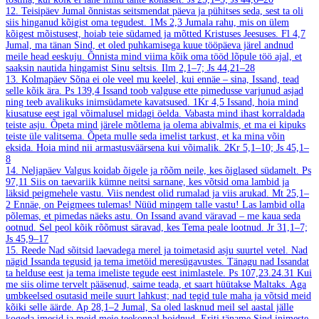
12. Teisipäev
Jumal õnnistas seitsmendat päeva ja pühitses seda, sest ta oli
siis hinganud kõigist oma tegudest.
1Ms 2,3
Jumala rahu, mis on ülem
kõigest mõistusest, hoiab teie südamed ja mõtted Kristuses Jeesuses.
Fl 4,7
Jumal, ma tänan Sind, et oled puhkamisega kuue tööpäeva järel andnud
meile head eeskuju. Õnnista mind viima kõik oma tööd lõpule töö ajal, et
saaksin nautida hingamist Sinu seltsis.
Ilm 2,1–7; Js 44,21–28
13. Kolmapäev
Sõna ei ole veel mu keelel, kui ennäe – sina, Issand, tead
selle kõik ära.
Ps 139,4
Issand toob valguse ette pimedusse varjunud asjad
ning teeb avalikuks inimsüdamete kavatsused.
1Kr 4,5
Issand, hoia mind
kiusatuse eest igal võimalusel midagi öelda. Vabasta mind ihast korraldada
teiste asju. Õpeta mind järele mõtlema ja olema abivalmis, et ma ei kipuks
teiste üle valitsema. Õpeta mulle seda imelist tarkust, et ka mina võin
eksida. Hoia mind nii armastusväärsena kui võimalik.
2Kr 5,1–10; Js 45,1–
8
14. Neljapäev
Valgus koidab õigele ja rõõm neile, kes õiglased südamelt.
Ps
97,11
Siis on taevariik kümne neitsi sarnane, kes võtsid oma lambid ja
läksid peigmehele vastu. Viis nendest olid rumalad ja viis arukad.
Mt 25,1–
2
Ennäe, on Peigmees tulemas! Nüüd mingem talle vastu! Las lambid olla
põlemas, et pimedas näeks astu. On Issand avand väravad – me kaua seda
ootnud. Sel peol kõik rõõmust säravad, kes Tema peale lootnud.
Jr 31,1–7;
Js 45,9–17
15. Reede
Nad sõitsid laevadega merel ja toimetasid asju suurtel vetel. Nad
nägid Issanda tegusid ja tema imetöid meresügavustes. Tänagu nad Issandat
ta helduse eest ja tema imeliste tegude eest inimlastele.
Ps 107,23.24.31
Kui
me siis olime tervelt pääsenud, saime teada, et saart hüütakse Maltaks. Aga
umbkeelsed osutasid meile suurt lahkust; nad tegid tule maha ja võtsid meid
kõiki selle äärde.
Ap 28,1–2
Jumal, Sa oled lasknud meil sel aastal jälle
kogeda imesid ja meid meie teekonnal hoidnud. Eriti täname Sind inimeste