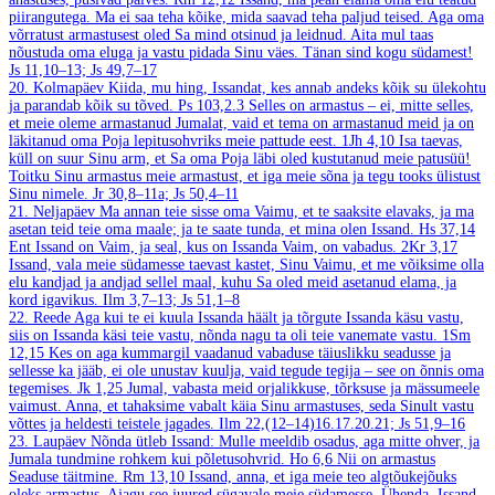
piirangutega. Ma ei saa teha kõike, mida saavad teha paljud teised. Aga oma
võrratust armastusest oled Sa mind otsinud ja leidnud. Aita mul taas
nõustuda oma eluga ja vastu pidada Sinu väes. Tänan sind kogu südamest!
Js 11,10–13; Js 49,7–17
20. Kolmapäev
Kiida, mu hing, Issandat, kes annab andeks kõik su ülekohtu
ja parandab kõik su tõved.
Ps 103,2.3
Selles on armastus – ei, mitte selles,
et meie oleme armastanud Jumalat, vaid et tema on armastanud meid ja on
läkitanud oma Poja lepitusohvriks meie pattude eest.
1Jh 4,10
Isa taevas,
küll on suur Sinu arm, et Sa oma Poja läbi oled kustutanud meie patusüü!
Toitku Sinu armastus meie armastust, et iga meie sõna ja tegu tooks ülistust
Sinu nimele.
Jr 30,8–11a; Js 50,4–11
21. Neljapäev
Ma annan teie sisse oma Vaimu, et te saaksite elavaks, ja ma
asetan teid teie oma maale; ja te saate tunda, et mina olen Issand.
Hs 37,14
Ent Issand on Vaim, ja seal, kus on Issanda Vaim, on vabadus.
2Kr 3,17
Issand, vala meie südamesse taevast kastet, Sinu Vaimu, et me võiksime olla
elu kandjad ja andjad sellel maal, kuhu Sa oled meid asetanud elama, ja
kord igavikus.
Ilm 3,7–13; Js 51,1–8
22. Reede
Aga kui te ei kuula Issanda häält ja tõrgute Issanda käsu vastu,
siis on Issanda käsi teie vastu, nõnda nagu ta oli teie vanemate vastu.
1Sm
12,15
Kes on aga kummargil vaadanud vabaduse täiuslikku seadusse ja
sellesse ka jääb, ei ole unustav kuulja, vaid tegude tegija – see on õnnis oma
tegemises.
Jk 1,25
Jumal, vabasta meid orjalikkuse, tõrksuse ja mässumeele
vaimust. Anna, et tahaksime vabalt käia Sinu armastuses, seda Sinult vastu
võttes ja heldesti teistele jagades.
Ilm 22,(12–14)16.17.20.21; Js 51,9–16
23. Laupäev
Nõnda ütleb Issand: Mulle meeldib osadus, aga mitte ohver, ja
Jumala tundmine rohkem kui põletusohvrid.
Ho 6,6
Nii on armastus
Seaduse täitmine.
Rm 13,10
Issand, anna, et iga meie teo algtõukejõuks
oleks armastus. Ajagu see juured sügavale meie südamesse. Ühenda, Issand,