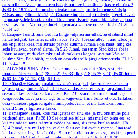
on sündinud. Vaata, mina teen hoopis uut: see juba tärkab, kas te ei märka?
Js 43,18–19
Taevariik on sinepiivakese sarnane, mille inimene võttis ja
külvas oma põllule.
Mt 13,31
Täname Sind, Jumal, et talvele järgneb kevad
ja põuaaegadele kosutav vihm. Hoia meid, Issand, vaimuliku talve ja põua
eest. Lase Sinu Vaimu põldudel haljendada ka meie ümber.
Hs 37,24–28; Js
43,14–28
9. Laupäev
Issand, sina tõid mu hinge välja surmavallast, sa elustasid mind
nende hulgast, kes lähevad alla hauda.
Ps 30,4
Jeesus ütleb: Tund tuleb, ja
see ongi juba käes, mil surnud peavad kuulma Jumala Poja häält, ning kes
seda kuulevad, peavad elama.
Jh 5,25
Jumal, ma tänan Sind kõige abi ja
lohutuse eest, mida olen tohtinud eluraskustes kogeda. Ava mu kõrvad
kuulma Sinu Poja häält, et saaksin oma elus selle järgi orienteeruda.
Fl 1,3–
11; Js 44,1–5
2. ADVENDIPÜHAPÄEV
Tõstke oma pea ja vaadake üles, sest teie
lunastus läheneb.
Lk 21,28
Lk 21,25–33; Jk 5,7–8; Js 35,3–10; Ps 80
Jutlus:
Js 63,15–16(17–19a)19b; 64,1–3
10. Pühapäev
Kas on jumalat taevas või maa peal, kes suudaks teha sinu
tegusid ja vägitöid?
5Ms 3,24
Ja väeavaldustes on erinevusi, aga Jumal on
seesama, kes teeb kõike kõikides.
1Kr 12,6
Issand, ava mu silmad nägema
kõige loodu, taeva ja maa taga Sinu vägevust. Tänu Sulle, et oled killukesi
oma võimetest jaganud igale inimlapsele. Anna, et ma kasutaksin oma
andeid Sinu ja ligimeste heaks.
11. Esmaspäev
Issand, kõik mu igatsus on sinu ees, ja mu ohkamine pole
peidetud sinu eest.
Ps 38,10
See ongi see julgus, mis meil on tema ees, et
kui me midagi tema tahtmist mööda palume, siis tema kuuleb meid.
1Jh
5,14
Issand, aita mul tajuda, et olen Sinu ees kui avatud raamat. Sina tead
ka, kuidas mu lugu lõpeb. Olgu Sinu rahu üle mu ärevusest, mis kipub pead
tõstma, kui kõik ei lähe minu tahte kohaselt.
Js 25,1–5; Js 44,6–20