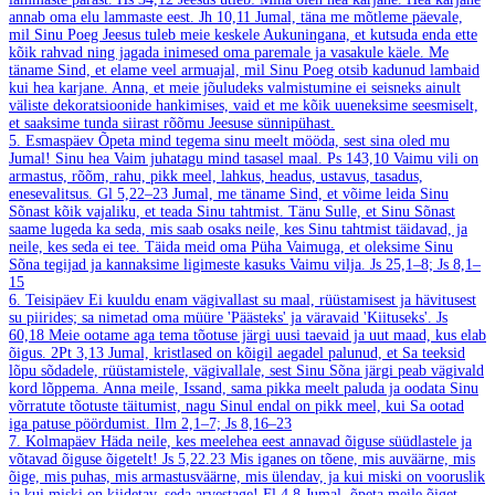
annab oma elu lammaste eest.
Jh 10,11
Jumal, täna me mõtleme päevale,
mil Sinu Poeg Jeesus tuleb meie keskele Aukuningana, et kutsuda enda ette
kõik rahvad ning jagada inimesed oma paremale ja vasakule käele. Me
täname Sind, et elame veel armuajal, mil Sinu Poeg otsib kadunud lambaid
kui hea karjane. Anna, et meie jõuludeks valmistumine ei seisneks ainult
väliste dekoratsioonide hankimises, vaid et me kõik uueneksime seesmiselt,
et saaksime tunda siirast rõõmu Jeesuse sünnipühast.
5. Esmaspäev
Õpeta mind tegema sinu meelt mööda, sest sina oled mu
Jumal! Sinu hea Vaim juhatagu mind tasasel maal.
Ps 143,10
Vaimu vili on
armastus, rõõm, rahu, pikk meel, lahkus, headus, ustavus, tasadus,
enesevalitsus.
Gl 5,22–23
Jumal, me täname Sind, et võime leida Sinu
Sõnast kõik vajaliku, et teada Sinu tahtmist. Tänu Sulle, et Sinu Sõnast
saame lugeda ka seda, mis saab osaks neile, kes Sinu tahtmist täidavad, ja
neile, kes seda ei tee. Täida meid oma Püha Vaimuga, et oleksime Sinu
Sõna tegijad ja kannaksime ligimeste kasuks Vaimu vilja.
Js 25,1–8; Js 8,1–
15
6. Teisipäev
Ei kuuldu enam vägivallast su maal, rüüstamisest ja hävitusest
su piirides; sa nimetad oma müüre 'Päästeks' ja väravaid 'Kiituseks'.
Js
60,18
Meie ootame aga tema tõotuse järgi uusi taevaid ja uut maad, kus elab
õigus.
2Pt 3,13
Jumal, kristlased on kõigil aegadel palunud, et Sa teeksid
lõpu sõdadele, rüüstamistele, vägivallale, sest Sinu Sõna järgi peab vägivald
kord lõppema. Anna meile, Issand, sama pikka meelt paluda ja oodata Sinu
võrratute tõotuste täitumist, nagu Sinul endal on pikk meel, kui Sa ootad
iga patuse pöördumist.
Ilm 2,1–7; Js 8,16–23
7. Kolmapäev
Häda neile, kes meelehea eest annavad õiguse süüdlastele ja
võtavad õiguse õigetelt!
Js 5,22.23
Mis iganes on tõene, mis auväärne, mis
õige, mis puhas, mis armastusväärne, mis ülendav, ja kui miski on vooruslik
ja kui miski on kiidetav, seda arvestage!
Fl 4,8
Jumal, õpeta meile õiget