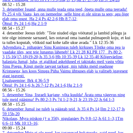
08.52
-
15.28
3. detsember
Issand, anna mulle teada oma teed, õpeta mulle oma teeradu!
Ps 25:4 või Vaata, kes on isemeelne, selle hing ei ole siiras ta sees; aga õige
elab oma usust. Ha 2:4
Ps 42:2-6;Hb 8:7-12;
Õhtul: Ps 24:1-6;Hg 2:1-9
08.54
-
15.27
4. detsember
Jeesus ütleb: "Teie niuded olgu vöötatud ja lambid põlegu ja
teie olge inimeste sarnased, kes ootavad oma isandat pulmapeolt koju, et kui
ta tulles koputab, võiksid nad kohe talle ukse avada." Lk 12:35-36
Advendiaja 2. pühapäev
Sinu Kuningas tuleb kirkuses
Tõstke oma pea ja
vaadake üles, sest teie lunastus läheneb! Lk 21:28
KLPR 177
Ps 80:2-
3,15-16(17-18)19-20;Js 35:3-6;Hb 10:35-39;Lk 12:35-40
Kõigeväeline,
halastaja Jumal, luba, et ajalikud askeldused ei takistaks meil vastu võtta
Sinu Poega. Kingi meile taevast tarkust, mis juhiks meid osadusse
Kristusega; kes koos Sinuga Püha Vaimu ühtsuses elab ja valitseb igavesest
ajast igavesti.
Lisalugemine: Brk 4:36-5:9
Õhtul: Ps 24:1-6;Js 26:7-12;Ps 24:1-6;Hg 2:1-9
08.56
-
15.26
5. detsember
Sina, Iisraeli karjane, võta kuulda! Ärata oma vägevus ning
tule meid päästma! Ps 80:2-3
Ps 74:1-2,9-21;Jr 23:19-22;Js 64:1-3
08.58
-
15.25
6. detsember
Jumal ise tuleb ja päästab teid. Js 35:4
Ps 14;Ilm 2:12-17;Js
59:15b-20
Nikolaus, Myra piiskop († u 350), nigulapäev
Ps 9:8–12;Js 61:1–3;1Tm
6:6–11;Mk 10:13–16;
09.00
-
15.24
7. detsember
Meie ei ole need, kes taganevad hukatuseks, vaid need, kes