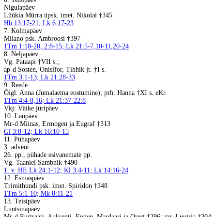
Nigulapäev
Lüükia Mürra üpsk. imet. Nikolai †345
Hb 13:17-21; Lk 6:17-23
7. Kolmapäev
Milano psk. Ambroosi †397
1Tm 1:18-20, 2:8-15; Lk 21:5-7,10-11,20-24
8. Neljapäev
Vg. Pataapi †VII s.;
ap-d Sosten, Onisifor, Tihhik jt. †I s.
1Tm 3.1-13; Lk 21:28-33
9. Reede
Õigl. Anna (Jumalaema eostumine); prh. Hanna †XI s. eKr.
1Tm 4:4-8,16; Lk 21:37-22:8
Vkj: Väike jüripäev
10. Laupäev
Mr-d Miinas, Ermogen ja Eugraf †313
Gl 3:8-12; Lk 16:10-15
11. Pühapäev
3. advent
26. pp., pühade esivanemate pp.
Vg. Taaniel Sambnik †490
1. v. HE Lk 24:1-12; Kl 3:4-11; Lk 14:16-24
12. Esmaspäev
Trimithundi psk. imet. Spiridon †348
1Tm 5:1-10; Mk 8:11-21
13. Teisipäev
Luutsinapäev
Mr-d Eustraati, Auksenti, Eugen, Mardaari ja Orest †296; mr. Luutsia †304