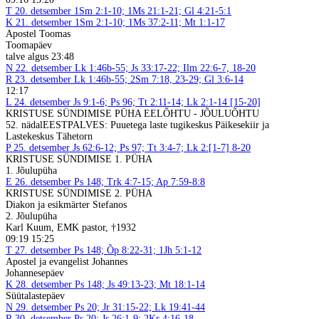
T
20. detsember
1Sm 2:1-10; 1Ms 21:1-21; Gl 4:21-5:1
K
21. detsember
1Sm 2:1-10; 1Ms 37:2-11; Mt 1:1-17
Apostel Toomas
Toomapäev
talve algus 23:48
N
22. detsember
Lk 1:46b-55; Js 33:17-22; Ilm 22:6-7, 18-20
R
23. detsember
Lk 1:46b-55; 2Sm 7:18, 23-29; Gl 3:6-14
12:17
L
24. detsember
Js 9:1-6; Ps 96; Tt 2:11-14; Lk 2:1-14 [15-20]
KRISTUSE SÜNDIMISE PÜHA EELÕHTU - JÕULUÕHTU
52. nädal
EESTPALVES: Puuetega laste tugikeskus Päikesekiir ja
Lastekeskus Tähetorn
P
25. detsember
Js 62:6-12; Ps 97; Tt 3:4-7; Lk 2:[1-7] 8-20
KRISTUSE SÜNDIMISE 1. PÜHA
1. Jõulupüha
E
26. detsember
Ps 148; Trk 4:7-15; Ap 7:59-8:8
KRISTUSE SÜNDIMISE 2. PÜHA
Diakon ja esikmärter Stefanos
2. Jõulupüha
Karl Kuum, EMK pastor, †1932
09:19 15:25
T
27. detsember
Ps 148; Õp 8:22-31; 1Jh 5:1-12
Apostel ja evangelist Johannes
Johannesepäev
K
28. detsember
Ps 148; Js 49:13-23; Mt 18:1-14
Süütalastepäev
N
29. detsember
Ps 20; Jr 31:15-22; Lk 19:41-44
R
30. detsember
Ps 20; Js 26:1-9; 2Kr 4:16-18