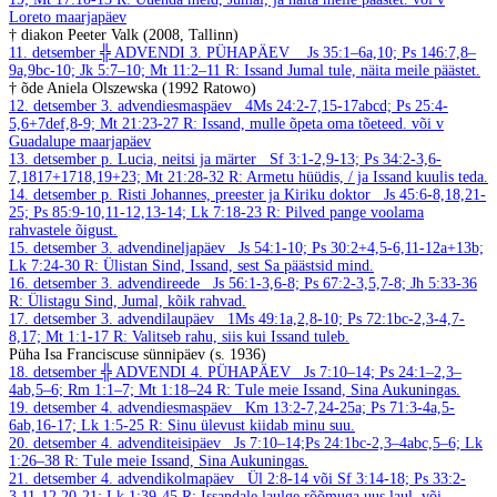
Loreto maarjapäev
† diakon Peeter Valk (2008, Tallinn)
11. detsember
╬ ADVENDI 3. PÜHAPÄEV
Js 35:1–6a,10; Ps 146:7,8–
9a,9bc-10; Jk 5:7–10; Mt 11:2–11
R: Issand Jumal tule, näita meile päästet.
† õde Aniela Olszewska (1992 Ratowo)
12. detsember
3. advendiesmaspäev
4Ms 24:2-7,15-17abcd; Ps 25:4-
5,6+7def,8-9; Mt 21:23-27
R: Issand, mulle õpeta oma tõeteed.
või v
Guadalupe maarjapäev
13. detsember
p. Lucia, neitsi ja märter
Sf 3:1-2,9-13; Ps 34:2-3,6-
7,1817+1718,19+23; Mt 21:28-32
R: Armetu hüüdis, / ja Issand kuulis teda.
14. detsember
p. Risti Johannes, preester ja Kiriku doktor
Js 45:6-8,18,21-
25; Ps 85:9-10,11-12,13-14; Lk 7:18-23
R: Pilved pange voolama
rahvastele õigust.
15. detsember
3. advendineljapäev
Js 54:1-10; Ps 30:2+4,5-6,11-12a+13b;
Lk 7:24-30
R: Ülistan Sind, Issand, sest Sa päästsid mind.
16. detsember
3. advendireede
Js 56:1-3,6-8; Ps 67:2-3,5,7-8; Jh 5:33-36
R: Ülistagu Sind, Jumal, kõik rahvad.
17. detsember
3. advendilaupäev
1Ms 49:1a,2,8-10; Ps 72:1bc-2,3-4,7-
8,17; Mt 1:1-17
R: Valitseb rahu, siis kui Issand tuleb.
Püha Isa Franciscuse sünnipäev (s. 1936)
18. detsember
╬ ADVENDI 4. PÜHAPÄEV
Js 7:10–14; Ps 24:1–2,3–
4ab,5–6; Rm 1:1–7; Mt 1:18–24
R: Tule meie Issand, Sina Aukuningas.
19. detsember
4. advendiesmaspäev
Km 13:2-7,24-25a; Ps 71:3-4a,5-
6ab,16-17; Lk 1:5-25
R: Sinu ülevust kiidab minu suu.
20. detsember
4. advenditeisipäev
Js 7:10–14;Ps 24:1bc-2,3–4abc,5–6; Lk
1:26–38
R: Tule meie Issand, Sina Aukuningas.
21. detsember
4. advendikolmapäev
Ül 2:8-14 või Sf 3:14-18; Ps 33:2-
3,11-12,20-21; Lk 1:39-45
R: Issandale laulge rõõmuga uus laul.
või