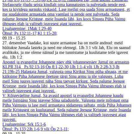
Stefanosele jõudu seista kindlalt oma kannatustes ja palvetada nende eest,
kes ta kividega surnuks viskasid. Lase meilgi osa saada Sinu armastusest, et
me suudaksime armastada oma vaenlasi ja nende eest palvetada. Seda
palume Jeesuse Kristuse, meie Issanda läbi, kes koos Sinuga Püha Vaimu
ühtsuses elab ja valitseb igavesest ajast igavesti.
Lisalugemine: 1Mak 1:29-40
Õhtul: Ps 132:11-17;Kl 1:15-20;
09.19
-
15.25
27. detsember
Vaadake, kui suure armastuse Isa on meile andnud: meid
hüütakse Jumala lasteks ja need me olemegi. 1Jh 3:1 või Jah, Elu on saanud
avalikuks, ja me oleme näinud ja me tunnistame ja kuulutame teile igavest
elu. 1Jh 1:2
Apostel ja evangelist Johannese päev ehk johannesepäev
Jumal on armastus
KLPR 314
Ps 92:13-16;Õp 8:1,22-30;1Jh 1:1-4 või 1Jh 2:28-3:3;Jh
21:19b-25
Halastaja Jumal, valgusta oma Kirikut Sinu püha sõnaga, et me
käiksime Püha Johannese õpetuse järgi Sinu armu ja tõe valguses. Luba
meil Sinu juures igavesti näha Sinu taevast kirkust. Seda palume Jeesuse
Kristuse, meie Issanda läbi, kes koos Sinuga Püha Vaimu ühtsuses elab ja
valitseb igavesest ajast igavesti.
V: Kõigeväeline Jumal, Sa avasid apostel ja evangelist Johannese kaudu
meile ligipääsu Sinu igavese Sõna saladustele. Valgusta meie mõistust oma
Püha Vaimuga ja lase meil armastava südamega taibata, mida Püha Johannes
meile Kristusest on kuulutanud. Seda palume Jeesuse Kristuse, meie Issanda
läbi, kes koos Sinuga Püha Vaimu ühtsuses elab ja valitseb igavesest ajast
igavesti.
Lisalugemine: Srk 15:1-6
Õhtul: Ps 133;2Jh 1-6,9 või Õp 2:1-11;
09.19
-
15.25