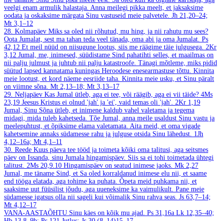
veelgi enam armulik halastaja. Anna meilegi pikka meelt, et jaksaksime
oodata ja oskaksime märgata Sinu vastuseid meie palvetele.
Jh 21,20–24;
Mt 3,1–12
28. Kolmapäev
Miks sa oled nii rõhutud, mu hing, ja nii rahutu mu sees?
Oota Jumalat, sest ma tahan teda veel tänada, oma abi ja oma Jumalat.
Ps
42,12
Et meil nüüd on niisugune lootus, siis me räägime täie julgusega.
2Kr
3,12
Jumal, me, inimesed, süüdistame Sind pahatihti selles, et maailmas on
nii palju julmust ja juhtub nii palju katastroofe. Tänagi mõtleme, miks pidid
süütud lapsed kannatama kuningas Heroodese enesearmastuse tõttu. Kinnita
meie lootust, et kord näeme eesriide taha. Kinnita meie usku, et Sinu päralt
on viimne sõna.
Mt 2,13–18; Mt 3,13–17
29. Neljapäev
Kas Jumal ütleb, aga ei tee, või räägib, aga ei vii täide?
4Ms
23,19
Jeesus Kristus ei olnud 'jah' ja 'ei', vaid temas oli 'jah'.
2Kr 1,19
Jumal, Sinu Sõna ütleb, et inimene kaldub vahel valetama ja tegema
midagi, mida tuleb kahetseda. Tõe Jumal, anna meile usaldust Sinu vastu ja
meelepuhtust, et õpiksime elama valetamata. Aita meid, et oma vigade
kahetsemine annaks südamesse rahu ja julguse otsida Sinu lähedust.
1Jh
4,12–16a; Mt 4,1–11
30. Reede
Kuus päeva tee tööd ja toimeta kõiki oma talitusi, aga seitsmes
päev on Issanda, sinu Jumala hingamispäev. Siis sa ei tohi toimetada ühtegi
talitust.
2Ms 20,9.10
Hingamispäev on seatud inimese jaoks.
Mk 2,27
Jumal, me täname Sind, et Sa oled korraldanud inimese elu nii, et saame
end tööga elatada, aga tohime ka puhata. Õpeta meid puhkama nii, et
saaksime uut füüsilist jõudu, aga uueneksime ka vaimulikult. Pane meie
südamesse igatsus olla nii sageli kui võimalik Sinu rahva seas.
Js 63,7–14;
Mt 4,12–17
VANA-AASTAÕHTU
Sinu käes on kõik mu ajad.
Ps 31,16a
Lk 12,35–40;
Hb 13,8–9b; Ps 121
Jutlus: Js 30,(8–14)15–17