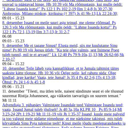
usuvad ja päästavad hinge. Hb 10:39 või Ma rõõmustasin, kui mulle öeldi:
"Lähme Issanda kotta!" Ps 122:1
Ps 102:2-19;Ilm 1:4-8;Js 30:27-30
Ambrosius, Milano piiskop, kirikuisa († 397)
Js 41:9b-13;Lk 22:24-30;
09.01
-
15.23
8. detsember
Issand on meile suuri asju teinud, me oleme rõõmsad. Ps
126:3 või Ma rõõmustasin, kui mulle öeldi: "Lähme Issanda kotta!" Ps
122:1
Ps 72:1,13-19;Ilm 3:7-13;Jr 31:2-7
06.08
09.03
-
15.23
9. detsember
Me ei tagane Sinust! Elusta meid, siis me kuulutame Sinu
nime! Ps 80:19 või Jeesus ütleb: "Ka teie olge valmis, sest Inimese Poeg
tuleb tunnil, mil te ei arvagi!" Lk 12:40
Ps 79:9-10a,11,13;Mt 26:62-66;Sk
2:10-17
09.04
-
15.22
10. detsember
Teile läheb vaja kannatlikkust, et te Jumala tahtmist täites
saaksite kätte tõotuse. Hb 10:36 või Öelge neile, kel rahutu süda: Olge
kindlad, ärge kartke! Vaata, teie Jumal! Js 35:4
Ps 42:2-6;1Ts 4:13-18;
Õhtul: Ps 24:1-6;Js 45:1-8
09.06
-
15.21
11. detsember
"Tõesti, ma ütlen teile, naisest sündinute seast ei ole tõusnud
suuremat Ristija Johannesest, aga väikseim taevariigis on suurem temast."
Mt 11:11
Advendiaja 3. pühapäev
Valmistage Issandale teed
Valmistage Issanda teed;
vaata, Issand Jumal tuleb jõuliselt! Js 40:3a,10a
KLPR 10
Ps 85:9-14;Ml
3:23-24;2Pt 1:19-21;Mt 11:11-19 või Jh 1:35-37
Issand, kuule meie palveid
ja too valgust meie südame pimedusse, et me näeksime takistusi, mis tuleb
kõrvaldada Sinu Poja tulemise teelt! Kingi meile jõudu meeleparanduseks ja
anna usku evangeeliumi tõotustesse. Seda palume Jeesuse Kristuse, Sinu