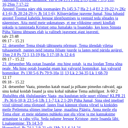
16;2Sm 7:17-22
Apostel Tooma päev ehk toomapäev
Ps 145:3-7;Ha 2:1-4;Ef 2:19-22 (v 2Kr
4:1-6);Jh 20:24-29 (v Jh 14:1-6);
Kõigeväeline igavene Jumal, Sina lubasid
apostel Toomal kahelda Jeesuse ülestõusmises ja veensid teda sõnades ja
nägemises. Aita meid meie uskmatuses, et me võiksime ometi kindlalt
uskuda ja tunnistada Kristust oma Jumalaks ja Issandaks, kes koos Sinuga
Püha Vaimu ühtsuses elab ja valitseb igavesest ajast igavesti.
talv
23.48
09.17
-
15.21
22. detsember
Tema tõstab tähtsusetu põrmust, Tema ülendab viletsa
tuhaasemelt, pannes neid istuma õilsate juurde ja lastes neid pärida aujärgi.
1Sm 2:8
Ps 72:1,13-19;Ha 3:17-18;Js 12:4-6
09.17
-
15.22
23. detsember
Ma ootan Issandat, mu hing ootab, ja ma loodan Tema sõna
peale. Mu hing ootab Issandat enam kui valvurid hommikut, kui valvurid
hommikut. Ps 130:5-6
Ps 79:9-10a,11,13;Lk 2:34-35;Lk 1:68-70
12.17
09.18
-
15.22
24. detsember
Vaata, pimedus katab maad ja pilkane pimedus rahvaid, aga
sinu kohal koidab Issand ja sinu kohal nähakse Tema auhiilgust. Js 60:2
Jõuluõhtu ehk jõululaupäev
Vaata, ma kuulutan teile suurt rõõmu!
KLPR 21
Ps 36:6-10;Jr 23:5-6;1Jh 1:1-7;Lk 2:1-20)
Püha Jumal, Sina oled imelisel
viisil täitnud oma tõotused, lastes Iisai kännust tõusta võrsel ja kinkides
meile Petlemma sõimes imelise lapse, maailma Päästja. Anna meile elu
Tema elust, et meie südames puhkeks uue elu võrse ja me kannaksime
armastuse ja rahu vilja. Seda palume Jeesuse Kristuse, meie Issanda läbi.
Lisalugemine: Tb 14:3-9
Hommikul: Ps 74:1-2,9-21 või 1Ms 3:1-6,14-24