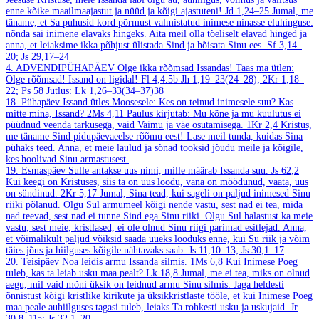
enne kõike maailmaajastut ja nüüd ja kõigi ajastuteni!
Jd 1,24–25
Jumal, me
täname, et Sa puhusid kord põrmust valmistatud inimese ninasse eluhinguse:
nõnda sai inimene elavaks hingeks. Aita meil olla tõeliselt elavad hinged ja
anna, et leiaksime ikka põhjust ülistada Sind ja hõisata Sinu ees.
Sf 3,14–
20; Js 29,17–24
4. ADVENDIPÜHAPÄEV
Olge ikka rõõmsad Issandas! Taas ma ütlen:
Olge rõõmsad! Issand on ligidal!
Fl 4,4.5b
Jh 1,19–23(24–28); 2Kr 1,18–
22; Ps 58
Jutlus: Lk 1,26–33(34–37)38
18. Pühapäev
Issand ütles Moosesele: Kes on teinud inimesele suu? Kas
mitte mina, Issand?
2Ms 4,11
Paulus kirjutab: Mu kõne ja mu kuulutus ei
püüdnud veenda tarkusega, vaid Vaimu ja väe osutamisega.
1Kr 2,4
Kristus,
me täname Sind pidupäevaeelse rõõmu eest! Lase meil tunda, kuidas Sina
pühaks teed. Anna, et meie laulud ja sõnad tooksid jõudu meile ja kõigile,
kes hoolivad Sinu armastusest.
19. Esmaspäev
Sulle antakse uus nimi, mille määrab Issanda suu.
Js 62,2
Kui keegi on Kristuses, siis ta on uus loodu, vana on möödunud, vaata, uus
on sündinud.
2Kr 5,17
Jumal, Sina tead, kui sageli on paljud inimesed Sinu
riiki põlanud. Olgu Sul armumeel kõigi nende vastu, sest nad ei tea, mida
nad teevad, sest nad ei tunne Sind ega Sinu riiki. Olgu Sul halastust ka meie
vastu, sest meie, kristlased, ei ole olnud Sinu riigi parimad esitlejad. Anna,
et võimalikult paljud võiksid saada uueks looduks enne, kui Su riik ja võim
täies jõus ja hiilguses kõigile nähtavaks saab.
Js 11,10–13; Js 30,1–17
20. Teisipäev
Noa leidis armu Issanda silmis.
1Ms 6,8
Kui Inimese Poeg
tuleb, kas ta leiab usku maa pealt?
Lk 18,8
Jumal, me ei tea, miks on olnud
aegu, mil vaid mõni üksik on leidnud armu Sinu silmis. Jaga heldesti
õnnistust kõigi kristlike kirikute ja üksikkristlaste tööle, et kui Inimese Poeg
maa peale auhiilguses tagasi tuleb, leiaks Ta rohkesti usku ja uskujaid.
Jr
30,8–11a; Js 32,1–20