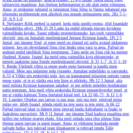
talitusviisi maailmas, kus õigluse kehtestamine ei ole alati meie võimuses.
Anna, et otsiksime juhiseid ja julgustust Sinu Sõna ja Vaimu juhatusel ega
põgeneks probleemide eest alkoholi ega muude mõnuainete uttu.
2Kr 5,1–
10; Js 9,1–6
8. Neljapäev
Kõik mehed ja naised, keda süda sundis tooma, tõid Issandale
vabatahtliku ohvri.
2Ms 35,29
Laske ka endid ehitada elavate kividena
vaimulikuks kojaks. Saage pühaks preesterkonnaks, kes toob vaimulikke
ohvreid, mis on Jumalale meelepärased Jeesuse Kristuse kaudu.
1Pt 2,5
Jumal, me täname Sind, et enne meid on elanud nii palju avatud südamega
inimesi, kes on ohverdanud Sinu riigi heaks oma vara ja aega. Paljud on
andnud endid täielikult Sinu teenistusse. Tänu neile on Sinu riik ka meieni
jõudnud. Kasuta, Issand, ka meid oma vaimuliku koja ehitamiseks, et
meiegi saaksime tuua Sinule meelepäraseid ohvreid.
Jr 31,1–7; Js 11,1–10
9. Reede
Tõeliselt võttis ta enese peale meie haigused ja kandis meie
valusid. Meie aga pidasime teda vigaseks, Jumalast nuhelduks ja vaevatuks.
Js 53,4
Võtke siis eeskujuks teda, kes on kannatanud niisugust patuste vaenu
enese vastu, et te ei väsiks ega teie hing ei nõrkeks.
Hb 12,3
Jumal, aita
meil mõista Kristuse kannatuse saladust, et me sellele mõeldes hoiduksime
pattu tegemast. Aita meil võtta eeskujuks Kristuse ennastohverdav meel, et
me ei väsiks käimast Tema õpetatud kitsal teel.
Lk 22,66–71; Js 12,1–6
10. Laupäev
Otsekui uus taevas ja uus maa, mis ma teen, püsivad minu
palge ees, ütleb Issand, nõnda püsib ka teie sugu ja teie nimi.
Js 66,22
Paljud tulevad idast ja läänest ning istuvad lauda Aabrahami ja Iisaki ja
Jaakobiga taevariigis,
Mt 8,11
Jumal, me täname Sind kaduva maailma eest,
milles me tohime praegu elada. Aita meil pidada oma elus silmas Sinu
tõotusi uuest taevast ja uuest maast. Anna, et võiksime kuuluda nende
paljude hulka, kes tulevad igast ilmakaarest ja tohivad istuda Talle
pulmalauas.
1Ts 4,13–18; Js 14,1–23