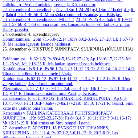
kollekta: p. Petrus Canisius, preester ja Kiriku doktor
22. detsember
4. advendineljapäev
1Sm 1:24-28;[ps] 1Sm 2:1bcdef,4-5,6-
7,8abcd; Lk 1:46-56
R: Minu süda rõõmutseb Issandas, mu Päästjas.
23. detsember
4. advendireede
Ml 3:1-4,23-24; Ps 25:4bc-5ab,8-9,10+14;
Lk 1:57-66
R: Tõstke oma pead, sest Lunastaja tuleb.
või kollekta: p. Jan
Kanty, preester
24. detsember
4. advendilaupäev
Hommikumissa
2Sm 7:1-5,8-12,14,16;Ps 89:2-3,4-5, 27+29; Lk 1:67-79
R: Ma laulan igavesti Issanda heldusest.
25. detsember
╬ KRISTUSE SÜNNIPÄEV, SUURPÜHA (JÕULUPÜHA)
Eelõhtumissa
Js 62:1-5; Ps 89:4-5,16-17,27+29; Ap 13:16-17,22-25; Mt
1:1-25 või Mt 1:18-25
R: Ma laulan igavesti Issanda heldusest.
Kesköömissa
Js 9:1-6; Ps 96:1-2a,2b-3,11-12,13; Tt 2:11-14; Lk 2:1-14
R:
Täna on sündinud Kristus, meie Päästja.
Koidumissa
Js 62:11-12; Ps 97:1+6,11-12; Tt 3:4-7; Lk 2:15-20
R: Uus
valgus koidab, Issand meil' on sündinud.
Päevamissa
Js 52:7-10; Ps 98:1.2-3ab,3cd-4,5-6; Hb 1:1-6; Jh 1:1-18 või
1-5,9-14
R: Ilmamaa on näinud oma Päästjat, Kristust.
26. detsember
P. STEFANOS, ESIMÄRTER, KIRIKUPÜHA
Ap 6:8-
10,7:54-60; Ps 31:3cd-4,6ab+7c+8a,17+21ab; Mt 10:17-21
R: Issand, Sinu
kätte ma usaldan oma vaimu.
Katedraalis v TALLINA KATEDRAALI PÜHITSEMISPÄEV.
SUURPÜHA
1Kn 8:22-23,27-30; Ps 84:3,4,5+10,11; 1Kr 3:9-11,16-17;
Mt 16:13-19
R: Kui armas on Sinu tempel, Issand.
27. detsember
P. APOSTEL JA EVANGELIST JOHANNES,
KIRIKUPÜHA
1Jh 1:1-4; Ps 97:1-2,5-6,11-12; Jh 20:2-8
R: Las
rõõmustavad Issandas õiged.