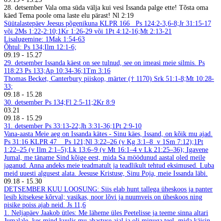
28. detsember
Vala oma süda välja kui vesi Issanda palge ette! Tõsta oma
käed Tema poole oma laste elu pärast! Nl 2:19
Süütalastepäev
Jeesus põgenikuna
KLPR 166
Ps 124:2-3,6-8;Jr 31:15-17
või 2Ms 1:22-2:10;1Kr 1:26-29 või 1Pt 4:12-16;Mt 2:13-21
Lisalugemine: 1Mak 1:54-63
Õhtul: Ps 134;Ilm 12:1-6;
09.19
-
15.27
29. detsember
Issanda käest on see tulnud, see on imeasi meie silmis. Ps
118:23
Ps 133;Ap 10:34-36;1Tm 3:16
Thomas Becket, Canterbury piiskop, märter († 1170)
Srk 51:1-8;Mt 10:28-
33;
09.18
-
15.28
30. detsember
Ps 134;Fl 2:5-11;2Kr 8:9
03.21
09.18
-
15.29
31. detsember
Ps 33:13-22;Jh 3:31-36;1Pt 2:9-10
Vana-aasta
Meie aeg on Issanda kätes - Sinu käes, Issand, on kõik mu ajad.
Ps 31:16
KLPR 47
Ps 121;Nl 3:22–26 (v Kg 3:1–8 v 1Sm 7:12);1Pt
1:22–25 (v Ilm 2:1–5);Lk 13:6–9 (v Mt 16:1–4 v Lk 21:25–36);
Igavene
Jumal, me täname Sind kõige eest, mida Sa möödunud aastal oled meile
jaganud. Anna andeks meie teadmatult ja teadlikult tehtud eksimused. Luba
meid uuesti algusest alata. Jeesuse Kristuse, Sinu Poja, meie Issanda läbi.
09.18
-
15.30
DETSEMBER
KUU LOOSUNG: Siis elab hunt tallega üheskoos ja panter
lesib kitsekese kõrval; vasikas, noor lõvi ja nuumveis on üheskoos ning
pisike poiss ajab neid.
Js 11,6
1. Neljapäev
Jaakob ütles: Me läheme üles Peetelisse ja teeme sinna altari
Jumalale, kes mind kuulis mu ahastuse ajal ja oli minuga teel, mida käisin.