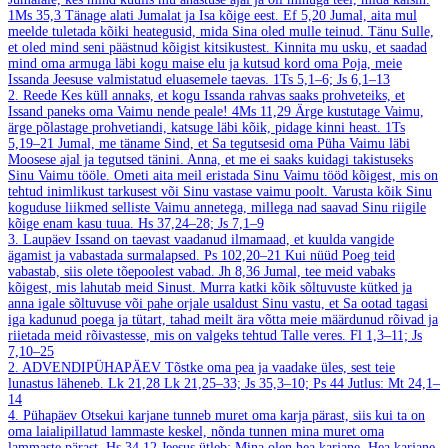
1Ms 35,3
Tänage alati Jumalat ja Isa kõige eest.
Ef 5,20
Jumal, aita mul
meelde tuletada kõiki heategusid, mida Sina oled mulle teinud. Tänu Sulle,
et oled mind seni päästnud kõigist kitsikustest. Kinnita mu usku, et saadad
mind oma armuga läbi kogu maise elu ja kutsud kord oma Poja, meie
Issanda Jeesuse valmistatud eluasemele taevas.
1Ts 5,1–6; Js 6,1–13
2. Reede
Kes küll annaks, et kogu Issanda rahvas saaks prohveteiks, et
Issand paneks oma Vaimu nende peale!
4Ms 11,29
Ärge kustutage Vaimu,
ärge põlastage prohvetiandi, katsuge läbi kõik, pidage kinni heast.
1Ts
5,19–21
Jumal, me täname Sind, et Sa tegutsesid oma Püha Vaimu läbi
Moosese ajal ja tegutsed tänini. Anna, et me ei saaks kuidagi takistuseks
Sinu Vaimu tööle. Ometi aita meil eristada Sinu Vaimu tööd kõigest, mis on
tehtud inimlikust tarkusest või Sinu vastase vaimu poolt. Varusta kõik Sinu
koguduse liikmed selliste Vaimu annetega, millega nad saavad Sinu riigile
kõige enam kasu tuua.
Hs 37,24–28; Js 7,1–9
3. Laupäev
Issand on taevast vaadanud ilmamaad, et kuulda vangide
ägamist ja vabastada surmalapsed.
Ps 102,20–21
Kui nüüd Poeg teid
vabastab, siis olete tõepoolest vabad.
Jh 8,36
Jumal, tee meid vabaks
kõigest, mis lahutab meid Sinust. Murra katki kõik sõltuvuste kütked ja
anna igale sõltuvuse või pahe orjale usaldust Sinu vastu, et Sa ootad tagasi
iga kadunud poega ja tütart, tahad meilt ära võtta meie määrdunud rõivad ja
riietada meid rõivastesse, mis on valgeks tehtud Talle veres.
Fl 1,3–11; Js
7,10–25
2. ADVENDIPÜHAPÄEV
Tõstke oma pea ja vaadake üles, sest teie
lunastus läheneb.
Lk 21,28
Lk 21,25–33; Js 35,3–10; Ps 44
Jutlus: Mt 24,1–
14
4. Pühapäev
Otsekui karjane tunneb muret oma karja pärast, siis kui ta on
oma laialipillatud lammaste keskel, nõnda tunnen mina muret oma
lammaste pärast.
Hs 34,12
Jeesus ütleb: Mina olen hea karjane. Hea karjane