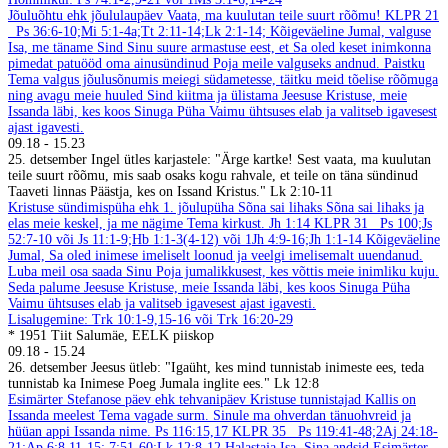
Jõuluõhtu ehk jõululaupäev
Vaata, ma kuulutan teile suurt rõõmu!
KLPR 21
Ps 36:6-10;Mi 5:1-4a;Tt 2:11-14;Lk 2:1-14;
Kõigeväeline Jumal, valguse
Isa, me täname Sind Sinu suure armastuse eest, et Sa oled keset inimkonna
pimedat patuööd oma ainusündinud Poja meile valguseks andnud. Paistku
Tema valgus jõulusõnumis meiegi südametesse, täitku meid tõelise rõõmuga
ning avagu meie huuled Sind kiitma ja ülistama Jeesuse Kristuse, meie
Issanda läbi, kes koos Sinuga Püha Vaimu ühtsuses elab ja valitseb igavesest
ajast igavesti.
09.18
-
15.23
25. detsember
Ingel ütles karjastele: "Ärge kartke! Sest vaata, ma kuulutan
teile suurt rõõmu, mis saab osaks kogu rahvale, et teile on täna sündinud
Taaveti linnas Päästja, kes on Issand Kristus." Lk 2:10-11
Kristuse sündimispüha ehk 1. jõulupüha
Sõna sai lihaks
Sõna sai lihaks ja
elas meie keskel, ja me nägime Tema kirkust. Jh 1:14
KLPR 31
Ps 100;Js
52:7-10 või Js 11:1-9;Hb 1:1-3(4-12) või 1Jh 4:9-16;Jh 1:1-14
Kõigeväeline
Jumal, Sa oled inimese imeliselt loonud ja veelgi imelisemalt uuendanud.
Luba meil osa saada Sinu Poja jumalikkusest, kes võttis meie inimliku kuju.
Seda palume Jeesuse Kristuse, meie Issanda läbi, kes koos Sinuga Püha
Vaimu ühtsuses elab ja valitseb igavesest ajast igavesti.
Lisalugemine: Trk 10:1-9,15-16 või Trk 16:20-29
* 1951 Tiit Salumäe, EELK piiskop
09.18
-
15.24
26. detsember
Jeesus ütleb: "Igaüht, kes mind tunnistab inimeste ees, teda
tunnistab ka Inimese Poeg Jumala inglite ees." Lk 12:8
Esimärter Stefanose päev ehk tehvanipäev
Kristuse tunnistajad
Kallis on
Issanda meelest Tema vagade surm. Sinule ma ohverdan tänuohvreid ja
hüüan appi Issanda nime. Ps 116:15,17
KLPR 35
Ps 119:41-48;2Aj 24:18-
21;Ap 6:8,11-15; 7:51-60;Lk 12:8-12
Halastaja Isa, Sina andsid Esimärter