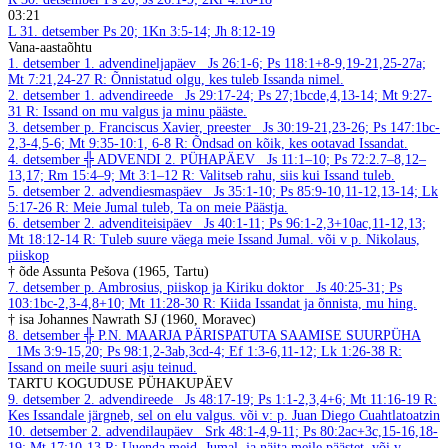
03:21
L
31. detsember
Ps 20; 1Kn 3:5-14; Jh 8:12-19
Vana-aastaõhtu
1. detsember
1. advendineljapäev
Js 26:1-6; Ps 118:1+8-9,19-21,25-27a;
Mt 7:21,24-27
R: Õnnistatud olgu, kes tuleb Issanda nimel.
2. detsember
1. advendireede
Js 29:17-24; Ps 27;1bcde,4,13-14; Mt 9:27-
31
R: Issand on mu valgus ja minu pääste.
3. detsember
p. Franciscus Xavier, preester
Js 30:19-21,23-26; Ps 147:1bc-
2,3-4,5-6; Mt 9:35-10:1, 6-8
R: Õndsad on kõik, kes ootavad Issandat.
4. detsember
╬ ADVENDI 2. PÜHAPÄEV
Js 11:1–10; Ps 72:2.7–8,12–
13,17; Rm 15:4–9; Mt 3:1–12
R: Valitseb rahu, siis kui Issand tuleb.
5. detsember
2. advendiesmaspäev
Js 35:1-10; Ps 85:9-10,11-12,13-14; Lk
5:17-26
R: Meie Jumal tuleb, Ta on meie Päästja.
6. detsember
2. advenditeisipäev
Js 40:1-11; Ps 96:1-2,3+10ac,11-12,13;
Mt 18:12-14
R: Tuleb suure väega meie Issand Jumal.
või v p. Nikolaus,
piiskop
† õde Assunta Pešova (1965, Tartu)
7. detsember
p. Ambrosius, piiskop ja Kiriku doktor
Js 40:25-31; Ps
103:1bc-2,3-4,8+10; Mt 11:28-30
R: Kiida Issandat ja õnnista, mu hing.
† isa Johannes Nawrath SJ (1960, Moravec)
8. detsember
╬ P.N. MAARJA PÄRISPATUTA SAAMISE SUURPÜHA
1Ms 3:9-15,20; Ps 98:1,2-3ab,3cd-4; Ef 1:3-6,11-12; Lk 1:26-38
R:
Issand on meile suuri asju teinud.
TARTU KOGUDUSE PÜHAKUPÄEV
9. detsember
2. advendireede
Js 48:17-19; Ps 1:1-2,3,4+6; Mt 11:16-19
R:
Kes Issandale järgneb, sel on elu valgus.
või v: p. Juan Diego Cuahtlatoatzin
10. detsember
2. advendilaupäev
Srk 48:1-4,9-11; Ps 80:2ac+3c,15-16,18-
19; Mt 17:10-13
R: Uuenda meid, Jumal, ja näita meile päästet.
või v