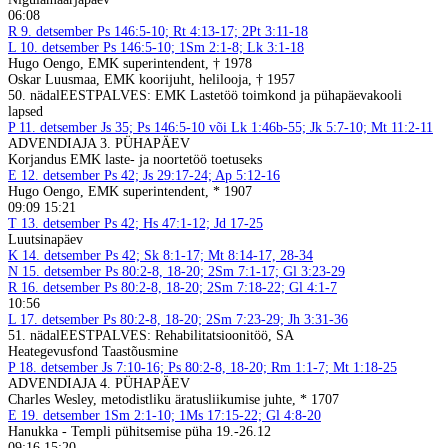
06:08
R
9. detsember
Ps 146:5-10; Rt 4:13-17; 2Pt 3:11-18
L
10. detsember
Ps 146:5-10; 1Sm 2:1-8; Lk 3:1-18
Hugo Oengo, EMK superintendent, † 1978
Oskar Luusmaa, EMK koorijuht, helilooja, † 1957
50. nädal
EESTPALVES: EMK Lastetöö toimkond ja pühapäevakooli
lapsed
P
11. detsember
Js 35; Ps 146:5-10 või Lk 1:46b-55; Jk 5:7-10; Mt 11:2-11
ADVENDIAJA 3. PÜHAPÄEV
Korjandus EMK laste- ja noortetöö toetuseks
E
12. detsember
Ps 42; Js 29:17-24; Ap 5:12-16
Hugo Oengo, EMK superintendent, * 1907
09:09 15:21
T
13. detsember
Ps 42; Hs 47:1-12; Jd 17-25
Luutsinapäev
K
14. detsember
Ps 42; Sk 8:1-17; Mt 8:14-17, 28-34
N
15. detsember
Ps 80:2-8, 18-20; 2Sm 7:1-17; Gl 3:23-29
R
16. detsember
Ps 80:2-8, 18-20; 2Sm 7:18-22; Gl 4:1-7
10:56
L
17. detsember
Ps 80:2-8, 18-20; 2Sm 7:23-29; Jh 3:31-36
51. nädal
EESTPALVES: Rehabilitatsioonitöö, SA
Heategevusfond Taastõusmine
P
18. detsember
Js 7:10-16; Ps 80:2-8, 18-20; Rm 1:1-7; Mt 1:18-25
ADVENDIAJA 4. PÜHAPÄEV
Charles Wesley, metodistliku äratusliikumise juhte, * 1707
E
19. detsember
1Sm 2:1-10; 1Ms 17:15-22; Gl 4:8-20
Hanukka - Templi pühitsemise püha 19.-26.12
09:16 15:20