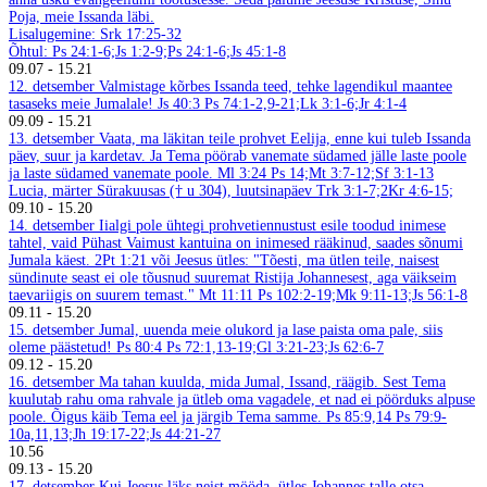
Poja, meie Issanda läbi.
Lisalugemine: Srk 17:25-32
Õhtul: Ps 24:1-6;Js 1:2-9;Ps 24:1-6;Js 45:1-8
09.07
-
15.21
12. detsember
Valmistage kõrbes Issanda teed, tehke lagendikul maantee
tasaseks meie Jumalale! Js 40:3
Ps 74:1-2,9-21;Lk 3:1-6;Jr 4:1-4
09.09
-
15.21
13. detsember
Vaata, ma läkitan teile prohvet Eelija, enne kui tuleb Issanda
päev, suur ja kardetav. Ja Tema pöörab vanemate südamed jälle laste poole
ja laste südamed vanemate poole. Ml 3:24
Ps 14;Mt 3:7-12;Sf 3:1-13
Lucia, märter Sürakuusas († u 304), luutsinapäev
Trk 3:1-7;2Kr 4:6-15;
09.10
-
15.20
14. detsember
Iialgi pole ühtegi prohvetiennustust esile toodud inimese
tahtel, vaid Pühast Vaimust kantuina on inimesed rääkinud, saades sõnumi
Jumala käest. 2Pt 1:21 või Jeesus ütles: "Tõesti, ma ütlen teile, naisest
sündinute seast ei ole tõusnud suuremat Ristija Johannesest, aga väikseim
taevariigis on suurem temast." Mt 11:11
Ps 102:2-19;Mk 9:11-13;Js 56:1-8
09.11
-
15.20
15. detsember
Jumal, uuenda meie olukord ja lase paista oma pale, siis
oleme päästetud! Ps 80:4
Ps 72:1,13-19;Gl 3:21-23;Js 62:6-7
09.12
-
15.20
16. detsember
Ma tahan kuulda, mida Jumal, Issand, räägib. Sest Tema
kuulutab rahu oma rahvale ja ütleb oma vagadele, et nad ei pöörduks alpuse
poole. Õigus käib Tema eel ja järgib Tema samme. Ps 85:9,14
Ps 79:9-
10a,11,13;Jh 19:17-22;Js 44:21-27
10.56
09.13
-
15.20
17. detsember
Kui Jeesus läks neist mööda, ütles Johannes talle otsa