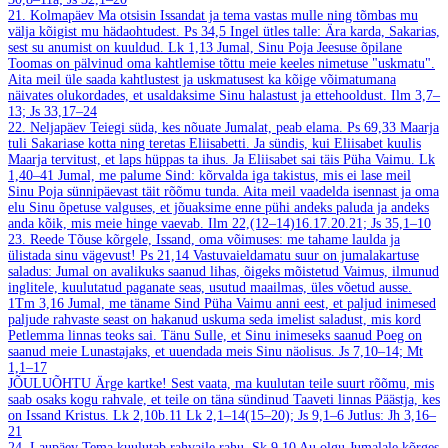
21. Kolmapäev
Ma otsisin Issandat ja tema vastas mulle ning tõmbas mu
välja kõigist mu hädaohtudest.
Ps 34,5
Ingel ütles talle: Ära karda, Sakarias,
sest su anumist on kuuldud.
Lk 1,13
Jumal, Sinu Poja Jeesuse õpilane
Toomas on pälvinud oma kahtlemise tõttu meie keeles nimetuse "uskmatu".
Aita meil üle saada kahtlustest ja uskmatusest ka kõige võimatumana
näivates olukordades, et usaldaksime Sinu halastust ja ettehooldust.
Ilm 3,7–
13; Js 33,17–24
22. Neljapäev
Teiegi süda, kes nõuate Jumalat, peab elama.
Ps 69,33
Maarja
tuli Sakariase kotta ning teretas Eliisabetti. Ja sündis, kui Eliisabet kuulis
Maarja tervitust, et laps hüppas ta ihus. Ja Eliisabet sai täis Püha Vaimu.
Lk
1,40–41
Jumal, me palume Sind: kõrvalda iga takistus, mis ei lase meil
Sinu Poja sünnipäevast täit rõõmu tunda. Aita meil vaadelda isennast ja oma
elu Sinu õpetuse valguses, et jõuaksime enne pühi andeks paluda ja andeks
anda kõik, mis meie hinge vaevab.
Ilm 22,(12–14)16.17.20.21; Js 35,1–10
23. Reede
Tõuse kõrgele, Issand, oma võimuses: me tahame laulda ja
ülistada sinu vägevust!
Ps 21,14
Vastuvaieldamatu suur on jumalakartuse
saladus: Jumal on avalikuks saanud lihas, õigeks mõistetud Vaimus, ilmunud
inglitele, kuulutatud paganate seas, usutud maailmas, üles võetud ausse.
1Tm 3,16
Jumal, me täname Sind Püha Vaimu anni eest, et paljud inimesed
paljude rahvaste seast on hakanud uskuma seda imelist saladust, mis kord
Petlemma linnas teoks sai. Tänu Sulle, et Sinu inimeseks saanud Poeg on
saanud meie Lunastajaks, et uuendada meis Sinu näolisus.
Js 7,10–14; Mt
1,1–17
JÕULUÕHTU
Ärge kartke! Sest vaata, ma kuulutan teile suurt rõõmu, mis
saab osaks kogu rahvale, et teile on täna sündinud Taaveti linnas Päästja, kes
on Issand Kristus.
Lk 2,10b.11
Lk 2,1–14(15–20); Js 9,1–6
Jutlus: Jh 3,16–
21
24. Laupäev
Tema kuulutab rahvaile rahu.
Sk 9,10
Au olgu Jumalale kõrges