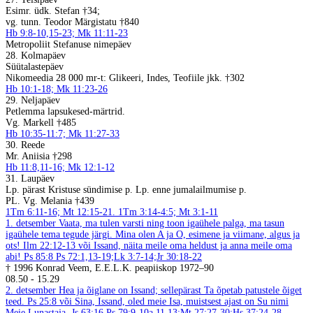
Esimr. üdk. Stefan †34;
vg. tunn. Teodor Märgistatu †840
Hb 9:8-10,15-23; Mk 11:11-23
Metropoliit Stefanuse nimepäev
28. Kolmapäev
Süütalastepäev
Nikomeedia 28 000 mr-t: Glikeeri, Indes, Teofiile jkk. †302
Hb 10:1-18; Mk 11:23-26
29. Neljapäev
Petlemma lapsukesed-märtrid.
Vg. Markell †485
Hb 10:35-11:7; Mk 11:27-33
30. Reede
Mr. Aniisia †298
Hb 11:8,11-16; Mk 12:1-12
31. Laupäev
Lp. pärast Kristuse sündimise p. Lp. enne jumalailmumise p.
PL. Vg. Melania †439
1Tm 6:11-16; Mt 12:15-21. 1Tm 3:14-4:5; Mt 3:1-11
1. detsember
Vaata, ma tulen varsti ning toon igaühele palga, ma tasun
igaühele tema tegude järgi. Mina olen A ja O, esimene ja viimane, algus ja
ots! Ilm 22:12-13 või Issand, näita meile oma heldust ja anna meile oma
abi! Ps 85:8
Ps 72:1,13-19;Lk 3:7-14;Jr 30:18-22
† 1996 Konrad Veem, E.E.L.K. peapiiskop 1972–90
08.50
-
15.29
2. detsember
Hea ja õiglane on Issand; sellepärast Ta õpetab patustele õiget
teed. Ps 25:8 või Sina, Issand, oled meie Isa, muistsest ajast on Su nimi
Meie Lunastaja. Js 63:16
Ps 79:9-10a,11,13;Mt 27:27-30;Hs 37:24-28