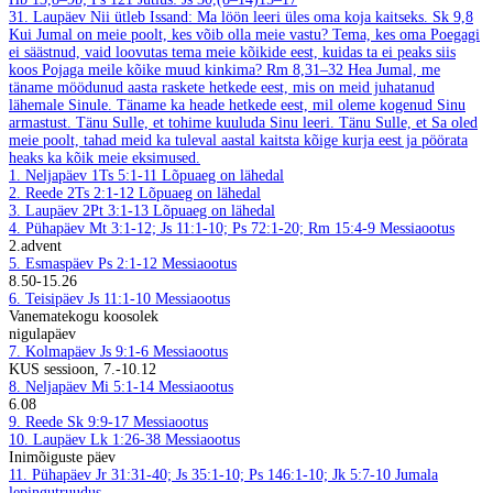
31. Laupäev
Nii ütleb Issand: Ma löön leeri üles oma koja kaitseks.
Sk 9,8
Kui Jumal on meie poolt, kes võib olla meie vastu? Tema, kes oma Poegagi
ei säästnud, vaid loovutas tema meie kõikide eest, kuidas ta ei peaks siis
koos Pojaga meile kõike muud kinkima?
Rm 8,31–32
Hea Jumal, me
täname möödunud aasta raskete hetkede eest, mis on meid juhatanud
lähemale Sinule. Täname ka heade hetkede eest, mil oleme kogenud Sinu
armastust. Tänu Sulle, et tohime kuuluda Sinu leeri. Tänu Sulle, et Sa oled
meie poolt, tahad meid ka tuleval aastal kaitsta kõige kurja eest ja pöörata
heaks ka kõik meie eksimused.
1. Neljapäev
1Ts 5:1-11
Lõpuaeg on lähedal
2. Reede
2Ts 2:1-12
Lõpuaeg on lähedal
3. Laupäev
2Pt 3:1-13
Lõpuaeg on lähedal
4. Pühapäev
Mt 3:1-12; Js 11:1-10; Ps 72:1-20; Rm 15:4-9
Messiaootus
2.advent
5. Esmaspäev
Ps 2:1-12
Messiaootus
8.50-15.26
6. Teisipäev
Js 11:1-10
Messiaootus
Vanematekogu koosolek
nigulapäev
7. Kolmapäev
Js 9:1-6
Messiaootus
KUS sessioon, 7.-10.12
8. Neljapäev
Mi 5:1-14
Messiaootus
6.08
9. Reede
Sk 9:9-17
Messiaootus
10. Laupäev
Lk 1:26-38
Messiaootus
Inimõiguste päev
11. Pühapäev
Jr 31:31-40; Js 35:1-10; Ps 146:1-10; Jk 5:7-10
Jumala
lepingutruudus