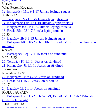
3.advent
Valga Peeteli Kogudus
12. Esmaspäev
1Ms 9:1-17
Jumala lepingutruudus
9.00-15.22
13. Teisipäev
1Ms 15:1-6
Jumala lepingutruudus
14. Kolmapäev
1Ms 17:1-10
Jumala lepingutruudus
15. Neljapäev
Jos 21:43-45
Jumala lepingutruudus
16. Reede
2Sm 23:1-7
Jumala lepingutruudus
10.56
17. Laupäev
Hb 8:1-13
Jumala lepingutruudus
18. Pühapäev
Mt 1:18-25; Js 7:10-14; Ps 24:1-6; Rm 1:1-7
Jeesus on
sündinud
4.advent
19. Esmaspäev
1Aj 17:1-15
Jeesus on sündinud
9.07-15.22
20. Teisipäev
Kl 1:1-14
Jeesus on sündinud
21. Kolmapäev
Jh 1:1-18
Jeesus on sündinud
Toomapäev
talve algus 23.48
22. Neljapäev
Lk 2:36-38
Jeesus on sündinud
23. Reede
Kl 1:15-20
Jeesus on sündinud
12.17
24. Laupäev
Lk 2:1-14
Jeesus on sündinud
JÕULULAUPÄEV
25. Pühapäev
Lk 2:15-21; Js 62:1-9; Ps 128:1-6; Tt 3:4-7
Valmistu
kohtuma Jumalaga!
1.JÕULUPÜHA
26. Esmaspäev
Lk 2:25-35
Valmistu kohtuma Jumalaga!