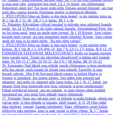
ja maa peal rahu, inimestest hea meel.
Lk 2,14
Jumal, me rõõmustame
Rahuvürsti sünni üle! Tee peagi teoks kõik Temaga seotud tõotused, aga lase
meil täna vaimus kogeda jõululapse imelist ja õnnistavat lähedust.
1. JÕULUPÜHA
Sõna sai lihaks ja elas meie keskel, ja me nägime tema au.
Jh 1,14a
Jh 3,31–36; 1Jh 3,1–6
Jutlus: Mi 5,1–4a
25. Pühapäev
Kõrvaldage võõrad jumalad ja pöörake oma südamed Issanda
poole.
Jos 24,23
Keegi ei ole iialgi näinud Jumalat. Ainusündinud Poeg, kes
on Isa rinna najal, tema on meile teate toonud.
Jh 1,18
Kristus, Sinu valgus
hajutab meie varjud, ära lase pimedusel meile kõnelda! Kristus, Sinu valgus
särab üle maa ja Sa ütled meile: "Ka teie olete valgus!"
2. JÕULUPÜHA
Sõna sai lihaks ja elas meie keskel, ja me nägime tema
kirkust.
Jh 1,14a
Jh 1,1–5(6–8)9–14; Ilm 7,9–12(13–17)
Jutlus: Jh 8,12–16
ESIMÄRTER STEFANOSE MÄLESTUSPÄEV
Kallis on Issanda meelest
tema vagade surm. Sinule ma ohverdan tänuohvreid ja hüüan appi Issanda
nime.
Ps 116,15.17
2Kn 24,19–21; Ap 6,8–7,60
Jutlus: Mt 10,16–22
26. Esmaspäev
Nad läksid oma telkide juurde rõõmsatena ja heas meeleolus
selle hea pärast, mida Issand oli teinud oma sulasele Taavetile ja oma
Iisraeli rahvale.
1Kn 8,66
Karjased läksid rutates ja leidsid Maarja ja
Joosepi ja lapsukese, kes magas sõimes. Aga nähes teda teatasid nad
sõnumist, mis neile oli räägitud selle lapse kohta.
Lk 2,16–17
Jumal, me
täname Sind Sinu heategude eest Sinu valitutele ja kogu inimkonnale!
Pühad mööduvad kiiresti, aga me palume, et meie hinges oleks kindlalt
juurdunud see, mis meid Sinu pühade juures rõõmustab.
27. Teisipäev
Nagu ma valvasin neid, et kitkuda ja maha kiskuda, nõnda ma
valvan neid, et üles ehitada ja istutada, ütleb Issand.
Jr 31,28
Olge nüüd
pika meelega, vennad, Issanda tulemiseni! Vaata, põllumees ootab kallist
põlluvilja pika meelega, kuni ta saab varase ja hilise vihma.
Jk 5,7
Jumal,
me täname Sind Sinu pika meele eest. Sa oled küll ka õiglane karistaja, aga