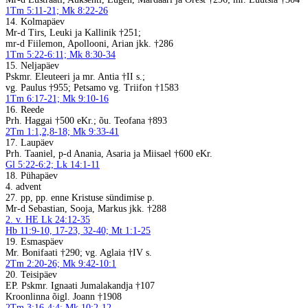
1Tm 5:11-21; Mk 8:22-26
14. Kolmapäev
Mr-d Tirs, Leuki ja Kallinik †251;
mr-d Fiilemon, Apollooni, Arian jkk. †286
1Tm 5:22-6:11; Mk 8:30-34
15. Neljapäev
Pskmr. Eleuteeri ja mr. Antia †II s.;
vg. Paulus †955; Petsamo vg. Triifon †1583
1Tm 6:17-21; Mk 9:10-16
16. Reede
Prh. Haggai †500 eKr.; õu. Teofana †893
2Tm 1:1,2,8-18; Mk 9:33-41
17. Laupäev
Prh. Taaniel, p-d Anania, Asaria ja Miisael †600 eKr.
Gl 5:22-6:2; Lk 14:1-11
18. Pühapäev
4. advent
27. pp, pp. enne Kristuse sündimise p.
Mr-d Sebastian, Sooja, Markus jkk. †288
2. v. HE Lk 24:12-35
Hb 11:9-10, 17-23, 32-40; Mt 1:1-25
19. Esmaspäev
Mr. Bonifaati †290; vg. Aglaia †IV s.
2Tm 2:20-26; Mk 9:42-10:1
20. Teisipäev
EP. Pskmr. Ignaati Jumalakandja †107
Kroonlinna õigl. Joann †1908
2Tm 3:16-4:4; Mk 10:2-12