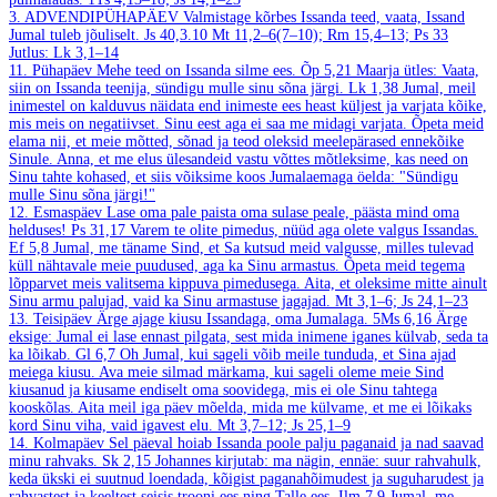
3. ADVENDIPÜHAPÄEV
Valmistage kõrbes Issanda teed, vaata, Issand
Jumal tuleb jõuliselt.
Js 40,3.10
Mt 11,2–6(7–10); Rm 15,4–13; Ps 33
Jutlus: Lk 3,1–14
11. Pühapäev
Mehe teed on Issanda silme ees.
Õp 5,21
Maarja ütles: Vaata,
siin on Issanda teenija, sündigu mulle sinu sõna järgi.
Lk 1,38
Jumal, meil
inimestel on kalduvus näidata end inimeste ees heast küljest ja varjata kõike,
mis meis on negatiivset. Sinu eest aga ei saa me midagi varjata. Õpeta meid
elama nii, et meie mõtted, sõnad ja teod oleksid meelepärased ennekõike
Sinule. Anna, et me elus ülesandeid vastu võttes mõtleksime, kas need on
Sinu tahte kohased, et siis võiksime koos Jumalaemaga öelda: "Sündigu
mulle Sinu sõna järgi!"
12. Esmaspäev
Lase oma pale paista oma sulase peale, päästa mind oma
helduses!
Ps 31,17
Varem te olite pimedus, nüüd aga olete valgus Issandas.
Ef 5,8
Jumal, me täname Sind, et Sa kutsud meid valgusse, milles tulevad
küll nähtavale meie puudused, aga ka Sinu armastus. Õpeta meid tegema
lõpparvet meis valitsema kippuva pimedusega. Aita, et oleksime mitte ainult
Sinu armu palujad, vaid ka Sinu armastuse jagajad.
Mt 3,1–6; Js 24,1–23
13. Teisipäev
Ärge ajage kiusu Issandaga, oma Jumalaga.
5Ms 6,16
Ärge
eksige: Jumal ei lase ennast pilgata, sest mida inimene iganes külvab, seda ta
ka lõikab.
Gl 6,7
Oh Jumal, kui sageli võib meile tunduda, et Sina ajad
meiega kiusu. Ava meie silmad märkama, kui sageli oleme meie Sind
kiusanud ja kiusame endiselt oma soovidega, mis ei ole Sinu tahtega
kooskõlas. Aita meil iga päev mõelda, mida me külvame, et me ei lõikaks
kord Sinu viha, vaid igavest elu.
Mt 3,7–12; Js 25,1–9
14. Kolmapäev
Sel päeval hoiab Issanda poole palju paganaid ja nad saavad
minu rahvaks.
Sk 2,15
Johannes kirjutab: ma nägin, ennäe: suur rahvahulk,
keda ükski ei suutnud loendada, kõigist paganahõimudest ja suguharudest ja
rahvastest ja keeltest seisis trooni ees ning Talle ees.
Ilm 7,9
Jumal, me