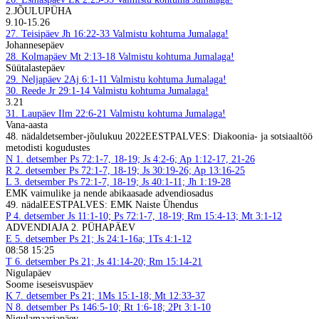
2.JÕULUPÜHA
9.10-15.26
27. Teisipäev
Jh 16:22-33
Valmistu kohtuma Jumalaga!
Johannesepäev
28. Kolmapäev
Mt 2:13-18
Valmistu kohtuma Jumalaga!
Süütalastepäev
29. Neljapäev
2Aj 6:1-11
Valmistu kohtuma Jumalaga!
30. Reede
Jr 29:1-14
Valmistu kohtuma Jumalaga!
3.21
31. Laupäev
Ilm 22:6-21
Valmistu kohtuma Jumalaga!
Vana-aasta
48. nädal
detsember-jõulukuu 2022
EESTPALVES: Diakoonia- ja sotsiaaltöö
metodisti kogudustes
N
1. detsember
Ps 72:1-7, 18-19; Js 4:2-6; Ap 1:12-17, 21-26
R
2. detsember
Ps 72:1-7, 18-19; Js 30:19-26; Ap 13:16-25
L
3. detsember
Ps 72:1-7, 18-19; Js 40:1-11; Jh 1:19-28
EMK vaimulike ja nende abikaasade advendiosadus
49. nädal
EESTPALVES: EMK Naiste Ühendus
P
4. detsember
Js 11:1-10; Ps 72:1-7, 18-19; Rm 15:4-13; Mt 3:1-12
ADVENDIAJA 2. PÜHAPÄEV
E
5. detsember
Ps 21; Js 24:1-16a; 1Ts 4:1-12
08:58 15:25
T
6. detsember
Ps 21; Js 41:14-20; Rm 15:14-21
Nigulapäev
Soome iseseisvuspäev
K
7. detsember
Ps 21; 1Ms 15:1-18; Mt 12:33-37
N
8. detsember
Ps 146:5-10; Rt 1:6-18; 2Pt 3:1-10
Nigulamaarjapäev