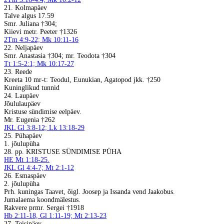
21. Kolmapäev
Talve algus 17.59
Smr. Juliana †304;
Kiievi metr. Peeter †1326
2Tm 4:9-22; Mk 10:11-16
22. Neljapäev
Smr. Anastasia †304; mr. Teodota †304
Tt 1:5-2:1; Mk 10:17-27
23. Reede
Kreeta 10 mr-t: Teodul, Eunukian, Agatopod jkk. †250
Kuninglikud tunnid
24. Laupäev
Jõululaupäev
Kristuse sündimise eelpäev.
Mr. Eugenia †262
JKL Gl 3:8-12; Lk 13:18-29
25. Pühapäev
1. jõulupüha
28. pp. KRISTUSE SÜNDIMISE PÜHA
HE Mt 1:18-25.
JKL Gl 4:4-7; Mt 2:1-12
26. Esmaspäev
2. jõulupüha
Prh. kuningas Taavet, õigl. Joosep ja Issanda vend Jaakobus.
Jumalaema koondmälestus.
Rakvere prmr. Sergei †1918
Hb 2:11-18, Gl 1:11-19; Mt 2:13-23
27. Teisipäev