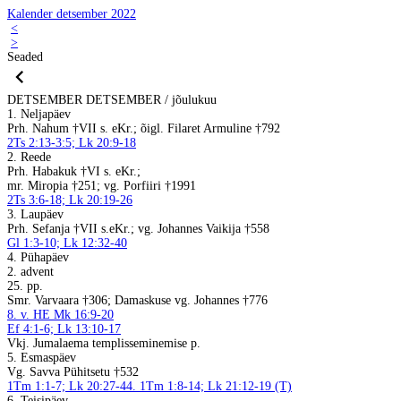
Kalender detsember 2022
<
>
Seaded
DETSEMBER
DETSEMBER / jõulukuu
1. Neljapäev
Prh. Nahum †VII s. eKr.; õigl. Filaret Armuline †792
2Ts 2:13-3:5; Lk 20:9-18
2. Reede
Prh. Habakuk †VI s. eKr.;
mr. Miropia †251; vg. Porfiiri †1991
2Ts 3:6-18; Lk 20:19-26
3. Laupäev
Prh. Sefanja †VII s.eKr.; vg. Johannes Vaikija †558
Gl 1:3-10; Lk 12:32-40
4. Pühapäev
2. advent
25. pp.
Smr. Varvaara †306; Damaskuse vg. Johannes †776
8. v. HE Mk 16:9-20
Ef 4:1-6; Lk 13:10-17
Vkj. Jumalaema templisseminemise p.
5. Esmaspäev
Vg. Savva Pühitsetu †532
1Tm 1:1-7; Lk 20:27-44. 1Tm 1:8-14; Lk 21:12-19 (T)
6. Teisipäev