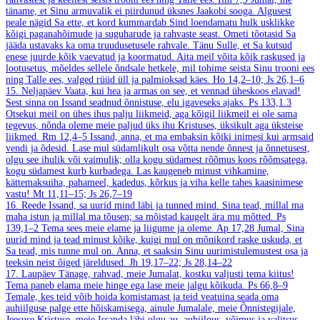
täname, et Sinu armuvalik ei piirdunud üksnes Jaakobi sooga. Algusest
peale nägid Sa ette, et kord kummardab Sind loendamatu hulk usklikke
kõigi paganahõimude ja suguharude ja rahvaste seast. Ometi tõotasid Sa
jääda ustavaks ka oma truudusetusele rahvale. Tänu Sulle, et Sa kutsud
enese juurde kõik vaevatud ja koormatud. Aita meil võita kõik raskused ja
lootusetus, mõeldes sellele õndsale hetkele, mil tohime seista Sinu trooni ees
ning Talle ees, valged rüüd üll ja palmioksad käes.
Ho 14,2–10; Js 26,1–6
15. Neljapäev
Vaata, kui hea ja armas on see, et vennad üheskoos elavad!
Sest sinna on Issand seadnud õnnistuse, elu igaveseks ajaks.
Ps 133,1.3
Otsekui meil on ühes ihus palju liikmeid, aga kõigil liikmeil ei ole sama
tegevus, nõnda oleme meie paljud üks ihu Kristuses, üksikult aga üksteise
liikmed.
Rm 12,4–5
Issand, anna, et ma embaksin kõiki inimesi kui armsaid
vendi ja õdesid. Lase mul südamlikult osa võtta nende õnnest ja õnnetusest,
olgu see ihulik või vaimulik; olla kogu südamest rõõmus koos rõõmsatega,
kogu südamest kurb kurbadega. Las kaugeneb minust vihkamine,
kättemaksuiha, pahameel, kadedus, kõrkus ja viha kelle tahes kaasinimese
vastu!
Mt 11,11–15; Js 26,7–19
16. Reede
Issand, sa uurid mind läbi ja tunned mind. Sina tead, millal ma
maha istun ja millal ma tõusen; sa mõistad kaugelt ära mu mõtted.
Ps
139,1–2
Tema sees meie elame ja liigume ja oleme.
Ap 17,28
Jumal, Sina
uurid mind ja tead minust kõike, kuigi mul on mõnikord raske uskuda, et
Sa tead, mis tunne mul on. Anna, et saaksin Sinu uurimistulemustest osa ja
teeksin neist õiged järeldused.
Jh 19,17–22; Js 28,14–22
17. Laupäev
Tänage, rahvad, meie Jumalat, kostku valjusti tema kiitus!
Tema paneb elama meie hinge ega lase meie jalgu kõikuda.
Ps 66,8–9
Temale, kes teid võib hoida komistamast ja teid veatuina seada oma
auhiilguse palge ette hõiskamisega, ainule Jumalale, meie Õnnistegijale,
Jeesuse Kristuse, meie Issanda läbi olgu au, auhiilgus, võimus ja valitsus