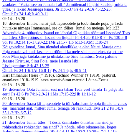
vaadates: "Vaata, see on Jumala Tall." Ja mõlemad jüngrid kuulsid, mida ta
ütles, ja läksid Jeesusega kaasa. Jh 1:36-37
Ps 42:2-6;Js 45:22-25;
Õhtul: Ps 24:1-6;Js 40:9-11
09.14
-
15.20
18. detsember
Ennäe, neitsi jääb lapseootele ja toob ilmale poja, ja Teda
hüütakse nimega Immaanuel, see on tõlkes: Jumal on meiega. Mt 1:23
Advendiaja 4. pühapäev
Issand on lähedal
Olge ikka rõõmsad Issandas! Taas
ma ütlen: Olge rõõmsad! Issand on ligidal! Fl 4:4,5b
KLPR 7
Ps 130:5-8
või Ps 102:14,16-17,20-22;1Ms 21:1-7;Hb 6:13-19;Mt 1:18-24
Kõigeväeline Jumal, Sina ülendad alandlikke ja oled Neitsi Maarja oma
Poja emaks valinud: lase tema rõõmul ka meie südameid elustada, et me
koos Maarjaga kiidaksime ja ülistaksime Sinu halastust. Seda palume
Jeesuse Kristuse, Sinu Poja, meie Issanda läbi.
Lisalugemine: Srk 42:15-25
Õhtul: Ps 24:1-6;1Aj 16:8-17;Ps 24:1-6;Js 40:9-11
Karl Immanuel Hesse († 1918), Richard Wühner († 1919), pastorid,
enamlaste 1918–1919. aasta terrorivõimu märtrid Lõuna–Eestis
09.15
-
15.20
19. detsember
Oota Jumalat, sest ma tahan Teda veel tänada Ta palge abi
eest! Ps 42:6
Ps 74:1-2,9-21;1Ms 17:15-22;Hb 11:11-12
09.16
-
15.20
20. detsember
Saara jäi lapseootele ja tõi Aabrahamile poja ilmale ta vanas
eas, määratud ajal, millest Jumal temaga oli rääkinud. 1Ms 21:2
Ps 14;Js
35:1-2;Hb 6:7-12
09.16
-
15.21
21. detsember
Jumal ütles: "Tõesti, õnnistades õnnistan ma sind ja
rohkendades rohkendan ma sind!? Ja nõnda, olles pikameelne, koges
Aabraham tõotuse täitumist. Hb 6:14-15
Ps 102:2-19;2Sm 7:1-5,11b-