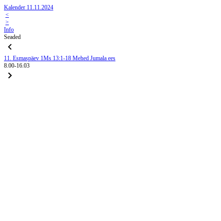
Kalender 11.11.2024
<
>
Info
Seaded
11. Esmaspäev
1Ms 13:1-18
Mehed Jumala ees
8.00-16.03