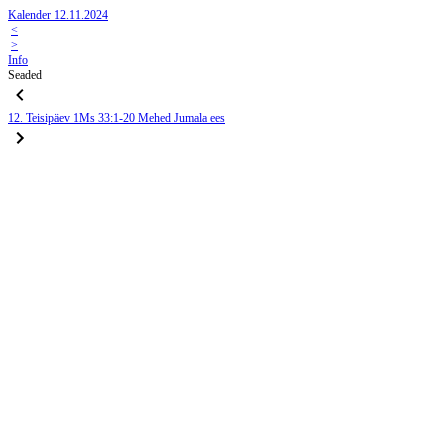
Kalender 12.11.2024
<
>
Info
Seaded
12. Teisipäev
1Ms 33:1-20
Mehed Jumala ees