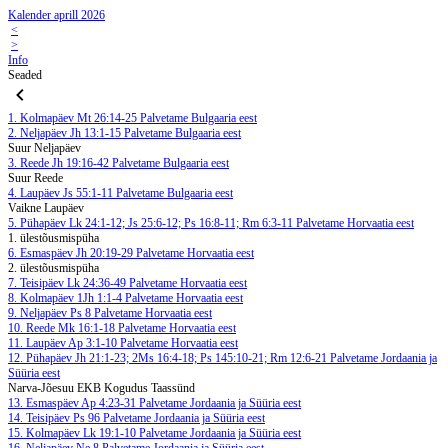
Kalender aprill 2026
<
>
Info
Seaded
1. Kolmapäev
Mt 26:14-25
Palvetame Bulgaaria eest
2. Neljapäev
Jh 13:1-15
Palvetame Bulgaaria eest
Suur Neljapäev
3. Reede
Jh 19:16-42
Palvetame Bulgaaria eest
Suur Reede
4. Laupäev
Js 55:1-11
Palvetame Bulgaaria eest
Vaikne Laupäev
5. Pühapäev
Lk 24:1-12; Js 25:6-12; Ps 16:8-11; Rm 6:3-11
Palvetame Horvaatia eest
1. ülestõusmispüha
6. Esmaspäev
Jh 20:19-29
Palvetame Horvaatia eest
2. ülestõusmispüha
7. Teisipäev
Lk 24:36-49
Palvetame Horvaatia eest
8. Kolmapäev
1Jh 1:1-4
Palvetame Horvaatia eest
9. Neljapäev
Ps 8
Palvetame Horvaatia eest
10. Reede
Mk 16:1-18
Palvetame Horvaatia eest
11. Laupäev
Ap 3:1-10
Palvetame Horvaatia eest
12. Pühapäev
Jh 21:1-23; 2Ms 16:4-18; Ps 145:10-21; Rm 12:6-21
Palvetame Jordaania ja
Süüria eest
Narva-Jõesuu EKB Kogudus Taassünd
13. Esmaspäev
Ap 4:23-31
Palvetame Jordaania ja Süüria eest
14. Teisipäev
Ps 96
Palvetame Jordaania ja Süüria eest
15. Kolmapäev
Lk 19:1-10
Palvetame Jordaania ja Süüria eest