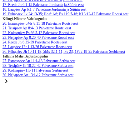
16. Neljapäev
Ne 8
Palvetame Jordaania ja Süüria eest
17. Reede
Jh 6:1-15
Palvetame Jordaania ja Süüria eest
18. Laupäev
Ap 6:1-7
Palvetame Jordaania ja Süüria eest
19. Pühapäev
Lk 24:13-35; Ho 6:1-6; Ps 119:5-16; Kl 3:12-17
Palvetame Rootsi eest
Kilingi-Nõmme Vabakogudus
20. Esmaspäev
5Ms 8:11-18
Palvetame Rootsi eest
21. Teisipäev
Ap 8:4-13
Palvetame Rootsi eest
22. Kolmapäev
Ps 66:5-12
Palvetame Rootsi eest
23. Neljapäev
Ap 8:26-40
Palvetame Rootsi eest
24. Reede
Jh 6:35-59
Palvetame Rootsi eest
25. Laupäev
1Pt 1:13-26
Palvetame Rootsi eest
26. Pühapäev
Jh 10:11-18; 5Ms 32:1-11; Ps 23; 1Pt 2:19-25
Palvetame Serbia eest
Tallinna Mähe Baptistikogudus
27. Esmaspäev
Ap 11:1-18
Palvetame Serbia eest
28. Teisipäev
Jh 10:22-42
Palvetame Serbia eest
29. Kolmapäev
Ho 11
Palvetame Serbia eest
30. Neljapäev
Ap 13:1-12
Palvetame Serbia eest