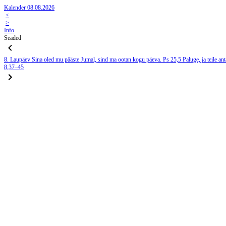
Kalender 08.08.2026
<
>
Info
Seaded
8. Laupäev
Sina oled mu pääste Jumal, sind ma ootan kogu päeva.
Ps 25,5
Paluge, ja teile ant
8,37–45