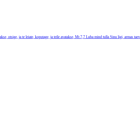
akse, otsige, ja te leiate, koputage, ja teile avatakse,
Mt 7,7
Luba mind tulla Sinu ligi, armas tae