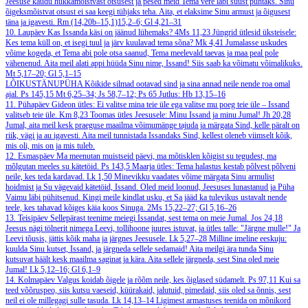
Jeesuse kaudu hukkamõistvast otsusest ja pesed meid Tema vere läbi süüst puhtaks. Sinu
õigeksmõistvat otsust ei saa keegi tühjaks teha. Aita, et elaksime Sinu armust ja õigusest
täna ja igavesti.
Rm (14,20b–15,1)15,2–6; Gl 4,21–31
10. Laupäev
Kas Issanda käsi on jäänud lühemaks?
4Ms 11,23
Jüngrid ütlesid üksteisele:
Kes tema küll on, et isegi tuul ja järv kuulavad tema sõna?
Mk 4,41
Jumalasse uskudes
võime kogeda, et Tema abi pole otsa saanud, Tema meelevald taevas ja maa peal pole
vähenenud. Aita meil alati appi hüüda Sinu nime, Issand! Siis saab ka võimatu võimalikuks.
Mt 5,17–20; Gl 5,1–15
LÕIKUSTÄNUPÜHA
Kõikide silmad ootavad sind ja sina annad neile nende roa omal
ajal.
Ps 145,15
Mt 6,25–34; Js 58,7–12; Ps 65
Jutlus: Hb 13,15–16
11. Pühapäev
Gideon ütles: Ei valitse mina teie üle ega valitse mu poeg teie üle – Issand
valitseb teie üle.
Km 8,23
Toomas ütles Jeesusele: Minu Issand ja minu Jumal!
Jh 20,28
Jumal, aita meil kesk praeguse maailma võimumänge tajuda ja märgata Sind, kelle päralt on
riik, vägi ja au igavesti. Aita meil tunnistada Issandaks Sind, kellest oleneb viimselt kõik,
mis oli, mis on ja mis tuleb.
12. Esmaspäev
Ma meenutan muistseid päevi, ma mõtisklen kõigist su tegudest, ma
mõlgutan meeles su kätetöid.
Ps 143,5
Maarja ütles: Tema halastus kestab põlvest põlveni
neile, kes teda kardavad.
Lk 1,50
Minevikku vaadates võime märgata Sinu armulist
hoidmist ja Su vägevaid kätetöid, Issand. Oled meid loonud, Jeesuses lunastanud ja Püha
Vaimu läbi pühitsenud. Kingi meile kindlat usku, et Sa jääd ka tulevikus ustavalt nende
teele, kes tahavad kõiges käia koos Sinuga.
2Ms 15,22–27; Gl 5,16–26
13. Teisipäev
Sellepärast teenime meiegi Issandat, sest tema on meie Jumal.
Jos 24,18
Jeesus nägi tölnerit nimega Leevi, tollihoone juures istuvat, ja ütles talle: "Järgne mulle!" Ja
Leevi tõusis, jättis kõik maha ja järgnes Jeesusele.
Lk 5,27–28
Milline imeline eeskuju:
kuulda Sinu kutset, Issand, ja järgneda sellele sedamaid! Aita meilgi ära tunda Sinu
kutsuvat häält kesk maailma saginat ja kära. Aita sellele järgneda, sest Sina oled meie
Jumal!
Lk 5,12–16; Gl 6,1–9
14. Kolmapäev
Valgus koidab õigele ja rõõm neile, kes õiglased südamelt.
Ps 97,11
Kui sa
teed võõruspeo, siis kutsu vaeseid, küürakaid, jalutuid, pimedaid, siis oled sa õnnis, sest
neil ei ole millegagi sulle tasuda.
Lk 14,13–14
Ligimest armastuses teenida on mõnikord