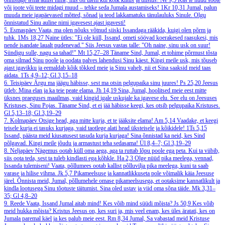
õnnistage tema aulist nime, mis on ülem kui kõik kiitus ja ülistus!
Ne 9,5
Kas te nüüd sööte
või joote või teete midagi muud – tehke seda Jumala austamiseks!
1Kr 10,31
Jumal, palun
muuda meie igapäevased mõtted, sõnad ja teod lakkamatuks tänulauluks Sinule. Olgu
õnnistatud Sinu auline nimi igavesest ajast igavesti!
5. Esmaspäev
Vaata, ma olen nõuks võtnud siiski Issandaga rääkida, kuigi olen põrm ja
tuhk.
1Ms 18,27
Naine ütles: "Ei ole küll, Issand, ometi söövad koerakesed raasukesi, mis
nende isandate laualt pudenevad." Siis Jeesus vastas talle: "Oh naine, sinu usk on suur!
Sündigu sulle, nagu sa tahad!"
Mt 15,27–28
Täname Sind, Jumal, et tohime põrmust tõsta
oma silmad Sinu poole ja oodata palves lahendusi Sinu käest. Kingi meile usk, mis tõuseb
ajast igavikku ja eemaldab kõik tõkked meie ja Sinu vahelt, nii et Sina saaksid meid taas
aidata.
1Ts 4,9–12; Gl 3,15–18
6. Teisipäev
Ärgu ma jäägu häbisse, sest ma otsin pelgupaika sinu juures!
Ps 25,20
Jeesus
ütleb: Mina elan ja ka teie peate elama.
Jh 14,19
Sina, Jumal, hoolitsed meie eest mitte
üksnes praeguses maailmas, vaid kingid igale uskujale ka igavese elu. See elu on Jeesuses
Kristuses, Sinu Pojas. Täname Sind, et ei jää häbisse keegi, kes otsib pelgupaika Kristuses.
Gl 5,13–18; Gl 3,19–29
7. Kolmapäev
Otsige head, aga mitte kurja, et te jääksite elama!
Am 5,14
Vaadake, et keegi
teisele kurja ei tasuks kurjaga, vaid taotlege alati head üksteisele ja kõikidele!
1Ts 5,15
Issand, päästa meid kiusatusest tasuda kurja kurjaga! Sina õnnistad ka neid, kes Sind
põlgavad. Kingi meile jõudu ja armastust teha sedasama!
Ül 8,4–7; Gl 3,19–29
8. Neljapäev
Nägemus ootab küll oma aega, aga ta ruttab lõpu poole ega peta. Kui ta viibib,
siis oota teda, sest ta tuleb kindlasti ega kõhkle.
Ha 2,3
Olge nüüd pika meelega, vennad,
Issanda tulemiseni! Vaata, põllumees ootab kallist põlluvilja pika meelega, kuni ta saab
varase ja hilise vihma.
Jk 5,7
Pikameelsuse ja kannatlikkuseta pole võimalik käia Jeesuse
järel. Õnnista meid, Jumal, põllumehele omase pikameelsusega, et ootaksime kannatlikult ja
kindla lootusega Sinu tõotuste täitumist. Sina oled ustav ja viid oma sõna täide.
Mk 3,31–
35; Gl 4,8–20
9. Reede
Vaata, Issand Jumal aitab mind! Kes võib mind süüdi mõista?
Js 50,9
Kes võib
meid hukka mõista? Kristus Jeesus on, kes suri ja, mis veel enam, kes üles äratati, kes on
Jumala paremal käel ja kes palub meie eest.
Rm 8,34
Jumal, Sa vabastad meid Kristuse