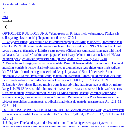
Kalender oktoober 2026
<
>
Info
Seaded
OKTOOBER
KUU LOOSUNG: Vabaduseks on Kristus meid vabastanud. Püsige siis
selles ja ärge laske endid jälle panna orjaikkesse.
Gl 5,1
1. Neljapäev
Jumal, kes mind oled lasknud näha palju kitsikusi ja õnnetusi, teed mind jälle
elavaks.
Ps 71,20
Issand teab päästa jumalakartlikke kiusatusest.
2Pt 2,9
Issand, teekond
koos Sinuga ei tähenda, et kristlase elus poleks võitlusi ega kannatusi. Sina aga viid meid
raskustest läbi, aitad võita kiusatusi ja paned meid varjule kurja rünnakute keskel. Halasta
ka minu peale, et võiksin igaveseks Sinu juurde jääda.
Jos 5,13–15; Gl 2,1–10
2. Reede
Issand, räägi, sest su sulane kuuleb.
1Sm 3,9
Jeesus ütleb: Igaüks nüüd, kes neid
mu sõnu kuuleb ja nende järgi teeb, sarnaneb aruka mehega, kes ehitas oma maja kaljule.
Mt 7,24
Aita, Jumal, et kogu meie elu oleks igal ajal avatud Sinu kõnetustele, Sinu
juhtimisele. Aita meil käia Sinu teedel ja täita Sinu tahtmist. Omast jõust me seda ei suuda,
kingi meile selleks oma Püha Vaimu tarkust ja jõudu.
Mt 18,10–14; Gl 2,11–21
3. Laupäev
See rahvas ligineb mulle suuga ja austab mind huultega, aga ta süda on minust
kaugel.
Js 29,13
Jeesus ütleb: Inimest ei rüveta see, mis ta suust sisse läheb, vaid see, mis
suust välja tuleb, rüvetab inimest.
Mt 15,11
Anna andeks, Issand, et minagi olen Sind
austanud suuga, ilma et mu süda käiks Sinu teid. Puhastagu Sinu Poja Jeesuse veri mind
kõigest seespidisest mustusest, et võiksin Sind tõeliselt austada ja armastada.
Ap 12,1–11;
Gl 3,1–14
18. PÜHAPÄEV PÄRAST KOLMAINUPÜHA
Meil on temalt see käsk, et kes armastab
Jumalat, see armastab ka oma venda.
1Jh 4,21
Mk 12,28–34; 2Ms 20,1–17; Ps 1
Jutlus: Ef
5,15–21
4. Pühapäev
Tõuske üles ja kiitke Issandat, oma Jumalat, igavesest ajast igavesti, ja