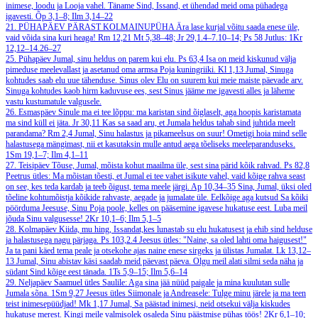
inimese, loodu ja Looja vahel. Täname Sind, Issand, et ühendad meid oma pühadega
igavesti.
Õp 3,1–8; Ilm 3,14–22
21. PÜHAPÄEV PÄRAST KOLMAINUPÜHA
Ära lase kurjal võitu saada enese üle,
vaid võida sina kuri heaga!
Rm 12,21
Mt 5,38–48; Jr 29,1.4–7.10–14; Ps 58
Jutlus: 1Kr
12,12–14.26–27
25. Pühapäev
Jumal, sinu heldus on parem kui elu.
Ps 63,4
Isa on meid kiskunud välja
pimeduse meelevallast ja asetanud oma armsa Poja kuningriiki.
Kl 1,13
Jumal, Sinuga
kohtudes saab elu uue tähenduse. Sinus olev Elu on suurem kui meie maiste päevade arv.
Sinuga kohtudes kaob hirm kaduvuse ees, sest Sinus jääme me igavesti alles ja läheme
vastu kustumatule valgusele.
26. Esmaspäev
Sinule ma ei tee lõppu: ma karistan sind õiglaselt, aga hoopis karistamata
ma sind küll ei jäta.
Jr 30,11
Kas sa saad aru, et Jumala heldus tahab sind juhtida meelt
parandama?
Rm 2,4
Jumal, Sinu halastus ja pikameelsus on suur! Ometigi hoia mind selle
halastusega mängimast, nii et kasutaksin mulle antud aega tõeliseks meeleparanduseks.
1Sm 19,1–7; Ilm 4,1–11
27. Teisipäev
Tõuse, Jumal, mõista kohut maailma üle, sest sina pärid kõik rahvad.
Ps 82,8
Peetrus ütles: Ma mõistan tõesti, et Jumal ei tee vahet isikute vahel, vaid kõige rahva seast
on see, kes teda kardab ja teeb õigust, tema meele järgi.
Ap 10,34–35
Sina, Jumal, üksi oled
tõeline kohtumõistja kõikide rahvaste, aegade ja jumalate üle. Eelkõige aga kutsud Sa kõiki
pöörduma Jeesuse, Sinu Poja poole, kelles on pääsemine igavese hukatuse eest. Luba meil
jõuda Sinu valgusesse!
2Kr 10,1–6; Ilm 5,1–5
28. Kolmapäev
Kiida, mu hing, Issandat,kes lunastab su elu hukatusest ja ehib sind helduse
ja halastusega nagu pärjaga.
Ps 103,2.4
Jeesus ütles: "Naine, sa oled lahti oma haigusest!"
Ja ta pani käed tema peale ja otsekohe ajas naine enese sirgeks ja ülistas Jumalat.
Lk 13,12–
13
Jumal, Sinu abistav käsi saadab meid päevast päeva. Olgu meil alati silmi seda näha ja
südant Sind kõige eest tänada.
1Ts 5,9–15; Ilm 5,6–14
29. Neljapäev
Saamuel ütles Saulile: Aga sina jää nüüd paigale ja mina kuulutan sulle
Jumala sõna.
1Sm 9,27
Jeesus ütles Siimonale ja Andreasele: Tulge minu järele ja ma teen
teist inimesepüüdjad!
Mk 1,17
Jumal, Sa päästad inimesi, neid otsekui välja kiskudes
hukatuse merest. Kingi meile valmisolek osaleda Sinu päästmise pühas töös!
2Kr 6,1–10;