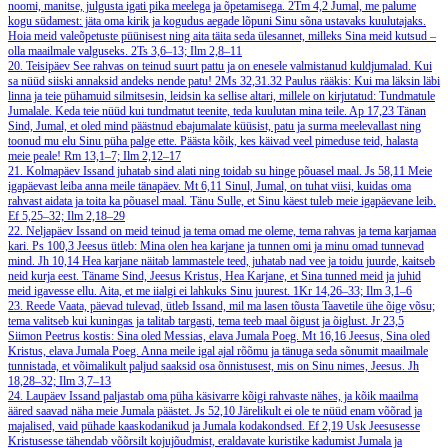
noomi, manitse, julgusta igati pika meelega ja õpetamisega.
2Tm 4,2
Jumal, me palume
kogu südamest: jäta oma kirik ja kogudus aegade lõpuni Sinu sõna ustavaks kuulutajaks.
Hoia meid valeõpetuste püünisest ning aita täita seda ülesannet, milleks Sina meid kutsud –
olla maailmale valguseks.
2Ts 3,6–13; Ilm 2,8–11
20. Teisipäev
See rahvas on teinud suurt pattu ja on enesele valmistanud kuldjumalad. Kui
sa nüüd siiski annaksid andeks nende patu!
2Ms 32,31.32
Paulus rääkis: Kui ma läksin läbi
linna ja teie pühamuid silmitsesin, leidsin ka sellise altari, millele on kirjutatud: Tundmatule
Jumalale. Keda teie nüüd kui tundmatut teenite, teda kuulutan mina teile.
Ap 17,23
Tänan
Sind, Jumal, et oled mind päästnud ebajumalate küüsist, patu ja surma meelevallast ning
toonud mu elu Sinu püha palge ette. Päästa kõik, kes käivad veel pimeduse teid, halasta
meie peale!
Rm 13,1–7; Ilm 2,12–17
21. Kolmapäev
Issand juhatab sind alati ning toidab su hinge põuasel maal.
Js 58,11
Meie
igapäevast leiba anna meile tänapäev.
Mt 6,11
Sinul, Jumal, on tuhat viisi, kuidas oma
rahvast aidata ja toita ka põuasel maal. Tänu Sulle, et Sinu käest tuleb meie igapäevane leib.
Ef 5,25–32; Ilm 2,18–29
22. Neljapäev
Issand on meid teinud ja tema omad me oleme, tema rahvas ja tema karjamaa
kari.
Ps 100,3
Jeesus ütleb: Mina olen hea karjane ja tunnen omi ja minu omad tunnevad
mind.
Jh 10,14
Hea karjane näitab lammastele teed, juhatab nad vee ja toidu juurde, kaitseb
neid kurja eest. Täname Sind, Jeesus Kristus, Hea Karjane, et Sina tunned meid ja juhid
meid igavesse ellu. Aita, et me iialgi ei lahkuks Sinu juurest.
1Kr 14,26–33; Ilm 3,1–6
23. Reede
Vaata, päevad tulevad, ütleb Issand, mil ma lasen tõusta Taavetile ühe õige võsu;
tema valitseb kui kuningas ja talitab targasti, tema teeb maal õigust ja õiglust.
Jr 23,5
Siimon Peetrus kostis: Sina oled Messias, elava Jumala Poeg.
Mt 16,16
Jeesus, Sina oled
Kristus, elava Jumala Poeg. Anna meile igal ajal rõõmu ja tänuga seda sõnumit maailmale
tunnistada, et võimalikult paljud saaksid osa õnnistusest, mis on Sinu nimes, Jeesus.
Jh
18,28–32; Ilm 3,7–13
24. Laupäev
Issand paljastab oma püha käsivarre kõigi rahvaste nähes, ja kõik maailma
ääred saavad näha meie Jumala päästet.
Js 52,10
Järelikult ei ole te nüüd enam võõrad ja
majalised, vaid pühade kaaskodanikud ja Jumala kodakondsed.
Ef 2,19
Usk Jeesusesse
Kristusesse tähendab võõrsilt kojujõudmist, eraldavate kuristike kadumist Jumala ja