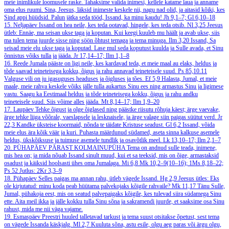
meie inimlikule loomusele raske. Tahaksime valida inimesi, kellele katame laua ja anname
oma elus ruumi. Sina, Jeesus, läksid inimeste keskele nii, nagu nad olid, ja aitasid kõiki, kes
Sind appi hüüdsid. Palun jätka seda tööd, Issand, ka minu kaudu!
Jh 9,1–7; Gl 6,10–18
15. Neljapäev
Issand on hea neile, kes teda ootavad, hingele, kes teda otsib.
Nl 3,25
Jeesus
ütleb: Ennäe, ma seisan ukse taga ja koputan. Kui keegi kuuleb mu häält ja avab ukse, siis
ma tulen tema juurde sisse ning söön õhtust temaga ja tema minuga.
Ilm 3,20
Issand, Sa
seisad meie elu ukse taga ja koputad. Lase mul seda koputust kuulda ja Sulle avada, et Sinu
õnnistus võiks tulla ja jääda.
Jr 17,14–17; Ilm 1,1–8
16. Reede
Jumala pääste on ligi neile, kes kardavad teda, et meie maal au elaks, heldus ja
tõde saavad teineteisega kokku, õigus ja rahu annavad teineteisele suud.
Ps 85,10.11
Valguse vili on ju igasuguses headuses ja õigluses ja tões.
Ef 5,9
Halasta, Jumal, et meie
maale, meie rahva keskele võiks jälle tulla aukartus Sinu ees ning armastus Sinu ja ligimese
vastu. Saagu ka Eestimaal heldus ja tõde teineteisega kokku, õigus ja rahu andku
teineteisele suud. Siis võime alles jääda.
Mt 8,14–17; Ilm 1,9–20
17. Laupäev
Tehke õigust ja olge õiglased ning päästke riisutu rõhuja käest; ärge vaevake,
ärge tehke liiga võõrale, vaeslapsele ja lesknaisele, ja ärge valage siin paigas süütut verd.
Jr
22,3
Kandke üksteise koormaid, nõnda te täidate Kristuse seadust.
Gl 6,2
Issand, võida
meie elus ära kõik väär ja kuri. Puhasta määrdunud südamed, aseta sinna kalkuse asemele
heldus, ükskõiksuse ja tuimuse asemele tundlik ja osavõtlik meel.
Lk 13,10–17; Ilm 2,1–7
20. PÜHAPÄEV PÄRAST KOLMAINUPÜHA
Tema on andnud sulle teada, inimene,
mis hea on; ja mida nõuab Issand sinult muud, kui et sa teeksid, mis on õige, armastaksid
osadust ja käiksid hoolsasti ühes oma Jumalaga.
Mi 6,8
Mk 10,2–9(10–16); 1Ms 8,18–22;
Ps 52
Jutlus: 2Kr 3,3–9
18. Pühapäev
Selles paigas ma annan rahu, ütleb vägede Issand.
Hg 2,9
Jeesus ütles: Eks
ole kirjutatud: minu koda peab hüütama palvekojaks kõigile rahvaile?
Mk 11,17
Tänu Sulle,
Jumal, pühakoja eest, mis on seatud palvepaigaks kõigile, kes tulevad siira südamega Sinu
ette. Aita meil ikka ja jälle kokku tulla Sinu sõna ja sakramendi juurde, et saaksime osa Sinu
rahust, mida me nii väga vajame.
19. Esmaspäev
Preestri huuled talletavad tarkust ja tema suust otsitakse õpetust, sest tema
on vägede Issanda käskjalg.
Ml 2,7
Kuuluta sõna, astu esile, olgu aeg paras või ärgu olgu,