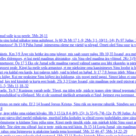
d sulle ja su perele.
5Ms 26,11
ja sinu kohal nähakse tema auhiilgust.
Js 60,2b
Mt 17,1–9; 2Ms 3,1–10(11–14); Ps 97
Jutlus:
rmastusse!
Jh 15,9
Püha Jumal, inimestena oleme me väetid ja nõrgad. Ometi oled Sina suur ja 
äästis.
Km 3,9
Ärge siis heitke ära oma julgust, mis saab suure palga.
Hb 10,35
Issand, ava me
 selles tõdemuses, et kui meid maailmas ahistatakse, siis Sina oled maailma ära võitnud.
2Kr 3,(
õnnetusest.
Õp 17,5
Eks ole Jumal selle maailma vaesed valinud saama usu läbi rikasteks ja päri
lgusest peale. Kingi ka meile seda armastust, et me näeksime oma kaasinimeses Sinu loodut ja h
i oja kaldal ega karda, kui palavus tuleb, vaid ta lehed on haljad.
Jr 17,7.8
Jeesus ütleb: Mina o
nu külge. Kui me peaksime Sinu küljest ära kukkuma, siis poogi meid tagasi. Sinust lahus ei s
d, kes teid kinnitab ja kurja eest hoiab.
2Ts 3,3
Ustav Issand, siin maailmas pole meil püsivat pe
,1–5; 5Ms 11,18–32
aelis.
Tn 9,7
Kuningas vastab neile: Tõesti, ma ütlen teile, mida te iganes olete jätnud tegemata
puudulikud ja võlglased. Me ei ole suutnud täielikult armastada ei Sind, ligimest ega iseennast
ristus on meie rahu.
Ef 2,14
Issand Jeesus Kristus, Sinu riik on igavene rahuriik. Sündigu see s
18
ete, ärge tehke oma südant kõvaks.
Hb 3,15
Lk 8,4–8(9–15); Js 55,(6–7)8–12a; Ps 99
Jutlus: A
vast päeva ühel meelel pühakojas, murdsid leiba kodudes ja võtsid rooga juubeldades ning siira
rõõmutseme ja kiidame Sinu püha nime. Kingi meile tänulik süda, mis märkab kõiki Sinu suuri a
tleb: Teie olete mu sõbrad, kui te teete, mida ma teid käsin.
Jh 15,14
Looja Jumal, siin maailmas
da rahus oma ligimesega ja aitaksime kanda tema koormaid.
5Ms 32,44–47; 5Ms 14,22–29