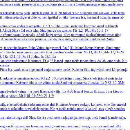
seepärast, et Kristus Jeesus saaks osutada kogu oma pikka meelt kõigepealt mind eeskujuks
 kannatuse meie, patuste pärast ja oled oma ristisurma ja ülestõusmisega avanud meile taeva
i halastada tema peale, ütleb Issand.
Jr 31,20
Jumal ei ole hüljanud oma rahvast, kelle tema
il mõista seda sügavat tõde, et meil igaühel on üks Taevane Isa, kes meid hoiab ja armastab.
a ning temas endas ei ole pattu.
1Jh 3,5
Püha Jumal, meie patt koormab meid ja lahutab
l. Ainult Sina võid seda teha. Sinu juurde me tuleme.
1Ts 1,2–10; 5Ms 16,1–17
se võtnud vastu Issandaks, nõnda käige temas, olles juurdunud ja ülesehitatud temas ning
st. Anna meile andeks meie patud ja uuenda meie süda, et võiksime Sind teenida Sulle
ses, ja see üha kasvas Püha Vaimu julgustusel.
Ap 9,31
Issand Jeesus Kristus, Sinu nime
 et Sina oled meie juures iga päev kuni maailma ajastu otsani.
Mt 13,31–35; 5Ms 17,14–20
; 1Kr 13,1–13; Ps 31
Jutlus: Js 58,1–9a
l on teile andestanud Kristuses.
Ef 4,32
Issand, anna meile tarkust katsuda läbi oma süda. Kui
le anda.
Püha Isa, saada oma ingel meid varjama meie teedel. Kaitsku Sinu ingliväed meid kõige kurja
ik tarkuse ja tunnetuse aarded.
Kl 2,2–3
Kõigeväeline Jumal, Sina ei ole jäänud meie jaoks
e ilmutanud Kristuse läbi ja me võime tunda Sind kui armastavat Jumalat.
Lk 5,33–39; 5Ms
äega rüvedaid vaime – ja need lähevadki välja!
Lk 4,36
Issand Jeesus Kristus, Sinu käes on
abi ja pääste.
Mt 6,16–21; 5Ms 21,1–9
eile, et te mõtleksite sedasama omavahel Kristuse Jeesuse eeskuju kohaselt, et te ühel meelel
da ei oska tihti isegi tähele panna. Kingi meile tänulik meel ja ka keel, mis julgeb sõnades
ma halastust ega abi! Sina, kes Sa oled meie varjupaik ja meie kilp, meie Jumal ja meie kalju,
keegi on Kristuses, siis ta on uus loodu, vana on möödunud, vaata, uus on sündinud.
2Kr