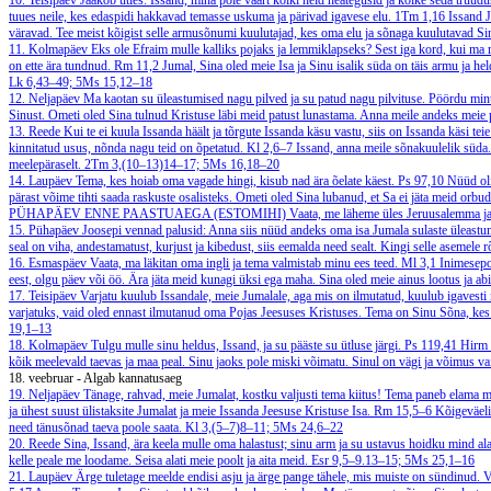
10. Teisipäev
Jaakob ütles: Issand, mina pole väärt kõiki neid heategusid ja kõike seda truud
tuues neile, kes edaspidi hakkavad temasse uskuma ja pärivad igavese elu.
1Tm 1,16
Issand J
väravad. Tee meist kõigist selle armusõnumi kuulutajad, kes oma elu ja sõnaga kuulutavad Sinu
11. Kolmapäev
Eks ole Efraim mulle kalliks pojaks ja lemmiklapseks? Sest iga kord, kui ma r
on ette ära tundnud.
Rm 11,2
Jumal, Sina oled meie Isa ja Sinu isalik süda on täis armu ja h
Lk 6,43–49; 5Ms 15,12–18
12. Neljapäev
Ma kaotan su üleastumised nagu pilved ja su patud nagu pilvituse. Pöördu min
Sinust. Ometi oled Sina tulnud Kristuse läbi meid patust lunastama. Anna meile andeks meie 
13. Reede
Kui te ei kuula Issanda häält ja tõrgute Issanda käsu vastu, siis on Issanda käsi tei
kinnitatud usus, nõnda nagu teid on õpetatud.
Kl 2,6–7
Issand, anna meile sõnakuulelik süda.
meelepäraselt.
2Tm 3,(10–13)14–17; 5Ms 16,18–20
14. Laupäev
Tema, kes hoiab oma vagade hingi, kisub nad ära õelate käest.
Ps 97,10
Nüüd oli
pärast võime tihti saada raskuste osalisteks. Ometi oled Sina lubanud, et Sa ei jäta meid orbu
PÜHAPÄEV ENNE PAASTUAEGA (ESTOMIHI)
Vaata, me läheme üles Jeruusalemma ja 
15. Pühapäev
Joosepi vennad palusid: Anna siis nüüd andeks oma isa Jumala sulaste üleast
seal on viha, andestamatust, kurjust ja kibedust, siis eemalda need sealt. Kingi selle asemele
16. Esmaspäev
Vaata, ma läkitan oma ingli ja tema valmistab minu ees teed.
Ml 3,1
Inimesepoe
eest, olgu päev või öö. Ära jäta meid kunagi üksi ega maha. Sina oled meie ainus lootus ja ab
17. Teisipäev
Varjatu kuulub Issandale, meie Jumalale, aga mis on ilmutatud, kuulub igavesti m
varjatuks, vaid oled ennast ilmutanud oma Pojas Jeesuses Kristuses. Tema on Sinu Sõna, kes
19,1–13
18. Kolmapäev
Tulgu mulle sinu heldus, Issand, ja su pääste su ütluse järgi.
Ps 119,41
Hirm 
kõik meelevald taevas ja maa peal. Sinu jaoks pole miski võimatu. Sinul on vägi ja võimus vai
18. veebruar - Algab kannatusaeg
19. Neljapäev
Tänage, rahvad, meie Jumalat, kostku valjusti tema kiitus! Tema paneb elama m
ja ühest suust ülistaksite Jumalat ja meie Issanda Jeesuse Kristuse Isa.
Rm 15,5–6
Kõigeväeli
need tänusõnad taeva poole saata.
Kl 3,(5–7)8–11; 5Ms 24,6–22
20. Reede
Sina, Issand, ära keela mulle oma halastust; sinu arm ja su ustavus hoidku mind ala
kelle peale me loodame. Seisa alati meie poolt ja aita meid.
Esr 9,5–9.13–15; 5Ms 25,1–16
21. Laupäev
Ärge tuletage meelde endisi asju ja ärge pange tähele, mis muiste on sündinud. V