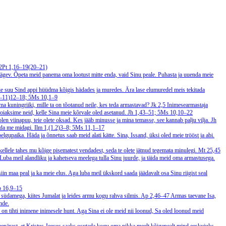
 2Pt 1,16–19(20–21)
vägev. Õpeta meid panema oma lootust mitte enda, vaid Sinu peale. Puhasta ja uuenda meie
ie suu Sind appi hüüdma kõigis hädades ja muredes. Ära lase elumuredel meis tekitada
9–11)12–18; 5Ms 10,1–9
ma kuningriiki, mille ta on tõotanud neile, kes teda armastavad?
Jk 2,5
Inimesearmastaja
oiaksime neid, kelle Sina meie kõrvale oled asetanud.
Jh 1,43–51; 5Ms 10,10–22
len viinapuu, teie olete oksad. Kes jääb minusse ja mina temasse, see kannab palju vilja.
Jh
uuda me midagi.
Ilm 1,(1.2)3–8; 5Ms 11,1–17
lgupaika. Häda ja õnnetus saab meid alati kätte. Sina, Issand, üksi oled meie trööst ja abi.
 kellele tahes mu kõige pisematest vendadest, seda te olete jätnud tegemata minulegi.
Mt 25,45
. Luba meil alandliku ja kahetseva meelega tulla Sinu juurde, ja täida meid oma armastusega.
iin maa peal ja ka meie elus. Aga luba meil ükskord saada jäädavalt osa Sinu riigist seal
p 16,9–15
 südamega, kiites Jumalat ja leides armu kogu rahva silmis.
Ap 2,46–47
Armas taevane Isa,
nde.
 on tihti inimene inimesele hunt. Aga Sina ei ole meid nii loonud, Sa oled loonud meid