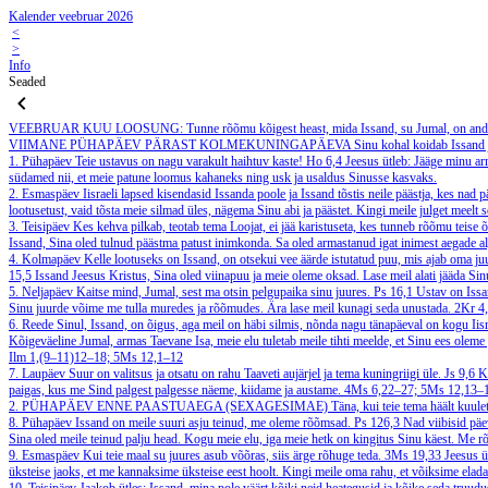
Kalender veebruar 2026
<
>
Info
Seaded
VEEBRUAR
KUU LOOSUNG: Tunne rõõmu kõigest heast, mida Issand, su Jumal, on andnu
VIIMANE PÜHAPÄEV PÄRAST KOLMEKUNINGAPÄEVA
Sinu kohal koidab Issand 
1. Pühapäev
Teie ustavus on nagu varakult haihtuv kaste!
Ho 6,4
Jeesus ütleb: Jääge minu a
südamed nii, et meie patune loomus kahaneks ning usk ja usaldus Sinusse kasvaks.
2. Esmaspäev
Iisraeli lapsed kisendasid Issanda poole ja Issand tõstis neile päästja, kes nad p
lootusetust, vaid tõsta meie silmad üles, nägema Sinu abi ja päästet. Kingi meile julget meelt
3. Teisipäev
Kes kehva pilkab, teotab tema Loojat, ei jää karistuseta, kes tunneb rõõmu teise 
Issand, Sina oled tulnud päästma patust inimkonda. Sa oled armastanud igat inimest aegade a
4. Kolmapäev
Kelle lootuseks on Issand, on otsekui vee äärde istutatud puu, mis ajab oma juur
15,5
Issand Jeesus Kristus, Sina oled viinapuu ja meie oleme oksad. Lase meil alati jääda Si
5. Neljapäev
Kaitse mind, Jumal, sest ma otsin pelgupaika sinu juures.
Ps 16,1
Ustav on Issan
Sinu juurde võime me tulla muredes ja rõõmudes. Ära lase meil kunagi seda unustada.
2Kr 4
6. Reede
Sinul, Issand, on õigus, aga meil on häbi silmis, nõnda nagu tänapäeval on kogu Iisr
Kõigeväeline Jumal, armas Taevane Isa, meie elu tuletab meile tihti meelde, et Sinu ees oleme 
Ilm 1,(9–11)12–18; 5Ms 12,1–12
7. Laupäev
Suur on valitsus ja otsatu on rahu Taaveti aujärjel ja tema kuningriigi üle.
Js 9,6
K
paigas, kus me Sind palgest palgesse näeme, kiidame ja austame.
4Ms 6,22–27; 5Ms 12,13–
2. PÜHAPÄEV ENNE PAASTUAEGA (SEXAGESIMAE)
Täna, kui teie tema häält kuul
8. Pühapäev
Issand on meile suuri asju teinud, me oleme rõõmsad.
Ps 126,3
Nad viibisid päe
Sina oled meile teinud palju head. Kogu meie elu, iga meie hetk on kingitus Sinu käest. Me 
9. Esmaspäev
Kui teie maal su juures asub võõras, siis ärge rõhuge teda.
3Ms 19,33
Jeesus ü
üksteise jaoks, et me kannaksime üksteise eest hoolt. Kingi meile oma rahu, et võiksime ela