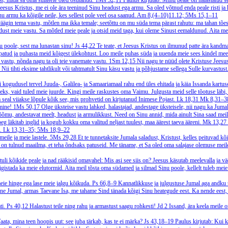
ust, mida sa oma sulasele oled osutanud.
1Ms 32,11
Paulus kirjutab: Minu peale on halastatud 
eesus Kristus, me ei ole ära teeninud Sinu headust ega armu. Sa oled võtnud enda peale risti ja
 armu ka kõigile neile, kes sellest pole veel osa saanud.
Am 8,(4–10)11.12; 5Ms 15,1–11
äägin tema vastu, mõtlen ma ikka temale; seetõttu on mu süda tema pärast rahutu: ma tahan tõest
eldust meie vastu. Sa mõtled meie peale ja otsid meid taga, kui oleme Sinust eemaldunud. Aita me
u poole, sest ma lunastan sinu!
Js 44,22
Te teate, et Jeesus Kristus on ilmunud patte ära kandm
patud ja puhasta meid kõigest ülekohtust. Loo meile puhas süda ja uuenda meie sees kindel mee
e vastu, nõnda nagu ta oli teie vanemate vastu.
1Sm 12,15
Nii nagu te nüüd olete Kristuse Jeesu
 Nii tihti eksime tahtlikult või tahtmatult Sinu käsu vastu ja põhjustame sellega Sulle kurvastu
 kogudusel tervel Juuda-, Galilea- ja Samaariamaal rahu end üles ehitada ja käia Issanda kartu
deks, vaid tuled meie juurde. Kingi meile raskustes oma Vaimu. Julgusta meid selle tõotuse läbi,
seal viiakse lõpule kõik see, mis prohvetid on kirjutanud Inimese Pojast.
Lk 18,31
Mk 8,31–38
umine!
1Ms 50,17
Olge üksteise vastu lahked, halastajad, andestage üksteisele, nii nagu ka Juma
 rõõmu, andestavat meelt, headust ja armulikkust. Need on Sinu annid, mida ainult Sina saad mei
g läkitab inglid ja kogub kokku oma valitud neljast tuulest, maa äärest taeva ääreni.
Mk 13,27
i.
Lk 13,31–35; 5Ms 18,9–22
eile ja meie lastele.
5Ms 29,28
Et te tunnetaksite Jumala saladust, Kristust, kelles peituvad kõ
 on tulnud maailma, et teha õndsaks patuseid. Me täname, et Sa oled oma salajase olemuse meil
tuli kõikide peale ja nad rääkisid omavahel: Mis asi see siis on? Jeesus käsutab meelevalla ja v
gistada ka meie elutormid. Aita meil tõsta oma südamed ja silmad Sinu poole, kellelt tuleb meie 
eie hinge ega lase meie jalgu kõikuda.
Ps 66,8–9
Kannatlikkuse ja julgustuse Jumal aga andku t
ne Jumal, armas Taevane Isa, me tahame Sind tänada kõigi Sinu heategude eest. Ka nende eest, mi
ti.
Ps 40,12
Halastust teile ning rahu ja armastust saagu rohkesti!
Jd 2
Issand, ära keela meile o
aata, mina teen hoopis uut: see juba tärkab, kas te ei märka?
Js 43,18–19
Paulus kirjutab: Kui 