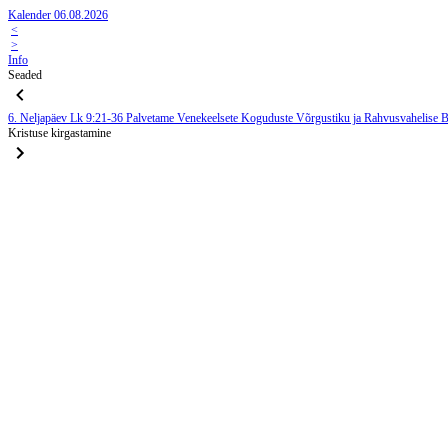
Kalender 06.08.2026
<
>
Info
Seaded
6. Neljapäev
Lk 9:21-36
Palvetame Venekeelsete Koguduste Võrgustiku ja Rahvusvahelise Ba
Kristuse kirgastamine