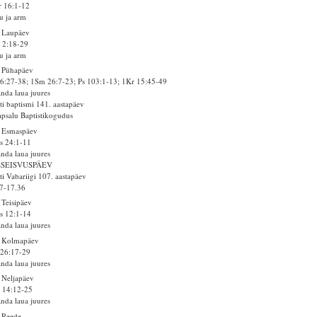
 16:1-12
u ja arm
 Laupäev
 2:18-29
u ja arm
 Pühapäev
6:27-38; 1Sm 26:7-23; Ps 103:1-13; 1Kr 15:45-49
anda laua juures
ti baptismi 141. aastapäev
psalu Baptistikogudus
. Esmaspäev
s 24:1-11
anda laua juures
ESEISVUSPÄEV
ti Vabariigi 107. aastapäev
7-17.36
 Teisipäev
s 12:1-14
anda laua juures
. Kolmapäev
 26:17-29
anda laua juures
 Neljapäev
 14:12-25
anda laua juures
 Reede