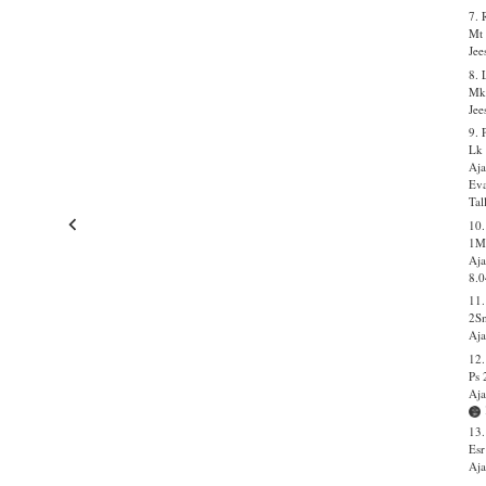
7. 
Mt 
Jee
8. 
Mk
Jee
9. 
Lk 
Aja
Eva
Tal
10
1M
Aja
8.0
11.
2S
Aja
12
Ps 
Aja
13.
Esr
Aja