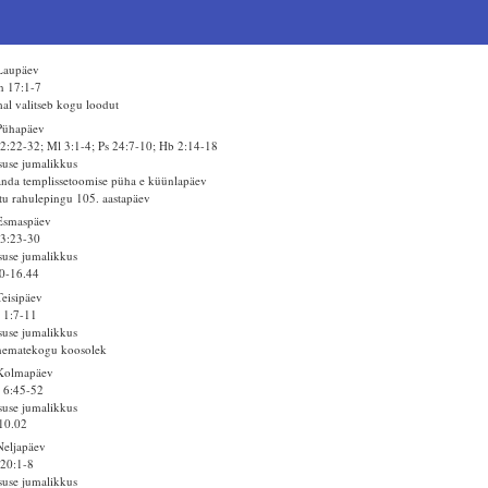
Laupäev
n 17:1-7
al valitseb kogu loodut
Pühapäev
2:22-32; Ml 3:1-4; Ps 24:7-10; Hb 2:14-18
suse jumalikkus
anda templissetoomise püha e küünlapäev
tu rahulepingu 105. aastapäev
Esmaspäev
3:23-30
suse jumalikkus
0-16.44
Teisipäev
 1:7-11
suse jumalikkus
nematekogu koosolek
 Kolmapäev
 6:45-52
suse jumalikkus
10.02
Neljapäev
20:1-8
suse jumalikkus