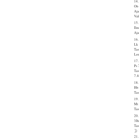
14.
Ob
Aja
Val
15.
Ilm
Aja
16.
Lk 
Tas
Lee
17
Ps 
Tas
7.4
18.
Hb
Tas
19
Mt
Tas
20.
3Jh
Tas
21.