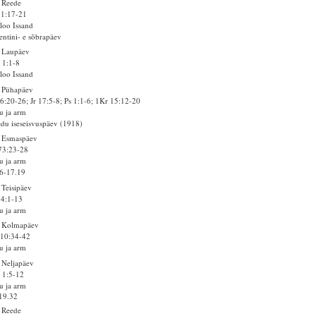
 Reede
 1:17-21
loo Issand
entini- e sõbrapäev
 Laupäev
 1:1-8
loo Issand
 Pühapäev
6:20-26; Jr 17:5-8; Ps 1:1-6; 1Kr 15:12-20
u ja arm
du iseseisvuspäev (1918)
. Esmaspäev
73:23-28
u ja arm
6-17.19
 Teisipäev
 4:1-13
u ja arm
. Kolmapäev
 10:34-42
u ja arm
 Neljapäev
 1:5-12
u ja arm
19.32
 Reede