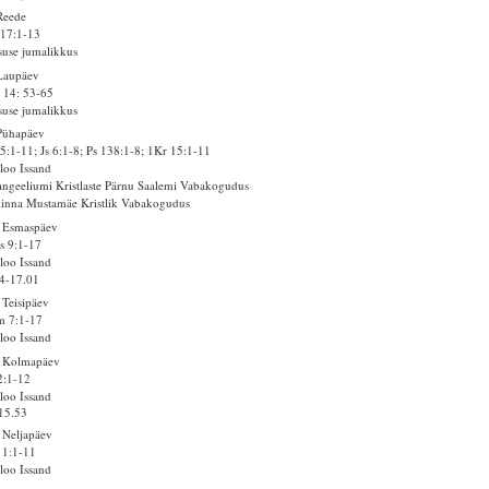
Reede
17:1-13
suse jumalikkus
Laupäev
 14: 53-65
suse jumalikkus
Pühapäev
5:1-11; Js 6:1-8; Ps 138:1-8; 1Kr 15:1-11
loo Issand
ngeeliumi Kristlaste Pärnu Saalemi Vabakogudus
linna Mustamäe Kristlik Vabakogudus
. Esmaspäev
s 9:1-17
loo Issand
4-17.01
 Teisipäev
m 7:1-17
loo Issand
. Kolmapäev
2:1-12
loo Issand
15.53
 Neljapäev
 1:1-11
loo Issand