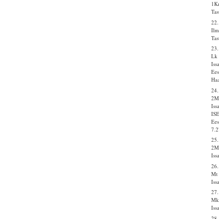
1Kr
Tas
22.
Ilm
Tas
23.
Lk 
Iss
Ees
Haa
24
2M
Iss
IS
Ees
7.2
25.
2M
Iss
26
Mt
Iss
27.
Mk
Iss
28.