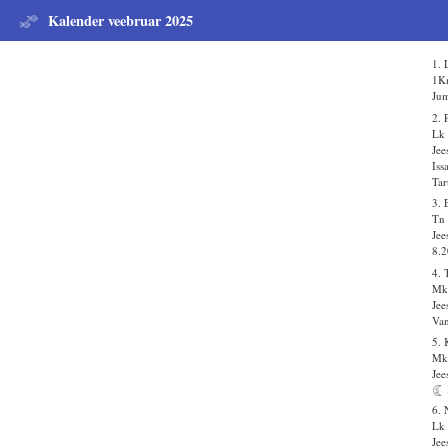
Kalender veebruar 2025
1. 
1K
Jum
2. 
Lk 
Jee
Iss
Tar
3. 
Tn 
Jee
8.2
4. 
Mk
Jee
Va
5.
Mk
Jee
6. 
Lk 
Jee