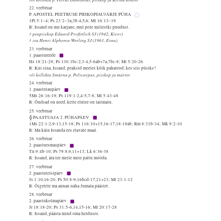
22. veebruar
P. APOSTEL PEETRUSE PIISKOPIAUJÄRJE PÜHA
1Pt 5:1–4; Ps 23:2–3a,3b-4,5,6; Mt 16:13–19
R: Issand on mu karjane, mul pole millestki puudust.
† peapiiskop Eduard Profittlich SJ (1942, Kirov)
† isa Henri Alphonse Werling SJ (1961, Esna)
23. veebruar
1. paastureede
Hs 18:21-28; Ps 130:1bc-2,3-4,5-6ab+7a,7bc-8; Mt 5:20-26
R: Kui sina, Issand, peaksid meeles kõik pahateod, kes siis püsiks?
või kollekta Smürna p. Polycarpus, piiskop ja märter
24. veebruar
1. paastulaupäev
5Ms 26:16-19; Ps 119:1-2,4-5,7-8; Mt 5:43-48
R: Õndsad on need, kelle elutee on laitmatu.
25. veebruar
╬ PAASTUAJA 2. PÜHAPÄEV
1Ms 22:1-2,9-13,15-18; Ps 116:10+15,16-17,18-19ab; Rm 8:31b-34; Mk 9:2-10
R: Ma käin Issanda ees elavate maal.
26. veebruar
2. paastuesmaspäev
Tn 9:4b-10; Ps 79:8,9,11+13; Lk 6:36-38
R: Issand, ära tee meile meie pattu mööda.
27. veebruar
2. paastuteisipäev
Js 1:10,16-20; Ps 50:8-9,16bcd-17,21+23; Mt 23:1-12
R: Õigetele ma annan näha Jumala päästet.
28. veebruar
2. paastukolmapäev
Jr 18:18-20; Ps 31:5-6,14,15-16; Mt 20:17-28
R: Issand, päästa mind oma helduses.