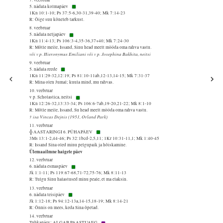
5. nädala kolmapäev
1Kn 10:1-10; Ps 37:5-6,30-31,39-40; Mk 7:14-23
R: Õige suu kõneleb tarkust.
8. veebruar
5. nädala neljapäev
1Kn 11:4-13; Ps 106:3-4,35-36,37+40; Mk 7:24-30
R: Mõtle meile, Issand, Sinu head meelt mööda oma rahva vastu.
või v p. Hieronymus Emiliani või v p. Josephina Bakhita, neitsi
9. veebruar
5. nädala reede
1Kn 11:29-32,12:19; Ps 81:10-11ab,12-13,14-15; Mk 7:31-37
R: Mina olen Jumal; kuula mind, mu rahvas.
10. veebruar
v p. Scholastica, neitsi
1Kn 12:26-32,13:33-34; Ps 106:6-7ab,19-20,21-22; Mk 8:1-10
R: Mõtle meile, Issand, Su head meelt mööda oma rahva vastu.
† isa Vincas Dejnis (1951, Orland Park)
11. veebruar
╬ AASTARINGI 6. PÜHAPÄEV
3Ms 13:1-2,44-46; Ps 32:1bcd-2,5,11; 1Kr 10:31-11,1; Mk 1:40-45
R: Issand Sina oled minu pelgupaik ja hõiskamine.
Ülemaailmne haigete päev
12. veebruar
6. nädala esmaspäev
Jk 1:1-11; Ps 119:67-68,71-72,75-76; Mk 8:11-13
R: Tulgu Sinu halastused minu peale, et ma elaksin.
13. veebruar
6. nädala teisipäev
Jk 1:12-18; Ps 94:12-13a,14-15,18-19; Mk 8:14-21
R: Õnnis on mees, keda Sina õpetad.
14. veebruar
Tuhkapäev: ALGAB PAASTUAEG