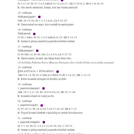
Jl 2:12-18; Ps 51:3-4,5-6abcd,12-13,14+17; 2Kr 5:20-6:2; Mt 6:1-6,16-18
R: Ole meile armuline, Jumal, sest me oleme patused.
15. veebruar
Tuhkaneljapäev
5Ms 30:15-20; Ps 1:1-2,3,4+6; Lk 9:22-25
R: Õnnistatud on mees, kes loodab Issanda peale.
16. veebruar
Tuhkareede
Js 58:1-9abc; Ps 51:3-4,5-6abcd,18-19; Mt 9:14-15
R: Jumal ei põlga murtud ja purukslöödud südant.
17. veebruar
Tuhkalaupäev
Js 58:9de-14; Ps 86:1bc-2,3-4,5-6; Lk 5:27-32
R: Õpeta mind, Issand, ma tahan käia Sinu tões.
või kollekta Pühima Neitsi Maarja Teenijate (Serviitide) Ordu seitse püha asutajat
18. veebruar
╬ PAASTUAJA 1. PÜHAPÄEV
1Ms 9:8-15; Ps 25:4-5abc,6+7def,8-9,1Pt 3:18-22; Mk 1:12-15
R: Kõik Issanda teerajad on heldus ja tõde.
19. veebruar
1. paastuesmaspäev
3Ms 19:1-2,11-18; Ps 19:8-9,10+15; Mt 25:31-46
R: Issanda sõnad on vaim ja elu.
20. veebruar
1. paastuteisipäev
Js 55:10-11; Ps 34:4-5,6-7,16-17,18-19; Mt 6:7-15
R: Õiged Issand tõmbab välja kõigist nende kitsikustest.
21. veebruar
1. paastukolmapäev
Jn 3:1-10; Ps 51:3-4,12-13,18-19; Lk 11:29-32
R: Jumal ei põlga murtud ja purukslöödud südant.
või kollekta p. Petrus Damianus, piiskop ja Kiriku doktor