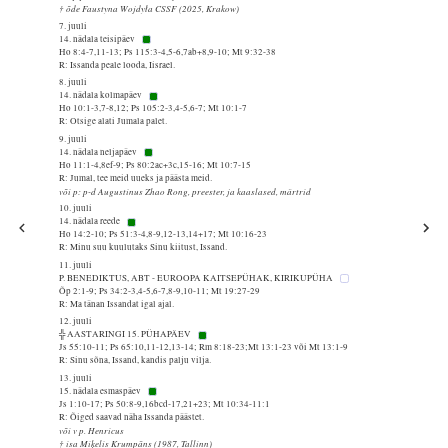
† õde Faustyna Wojdyła CSSF (2025, Krakow)
7. juuli
14. nädala teisipäev
Ho 8:4-7,11-13; Ps 115:3-4,5-6,7ab+8,9-10; Mt 9:32-38
R: Issanda peale looda, Iisrael.
8. juuli
14. nädala kolmapäev
Ho 10:1-3,7-8,12; Ps 105:2-3,4-5,6-7; Mt 10:1-7
R: Otsige alati Jumala palet.
9. juuli
14. nädala neljapäev
Ho 11:1-4,8ef-9; Ps 80:2ac+3c,15-16; Mt 10:7-15
R: Jumal, tee meid uueks ja päästa meid.
või p: p-d Augustinus Zhao Rong, preester, ja kaaslased, märtrid
10. juuli
14. nädala reede
Ho 14:2-10; Ps 51:3-4,8-9,12-13,14+17; Mt 10:16-23
R: Minu suu kuulutaks Sinu kiitust, Issand.
11. juuli
P. BENEDIKTUS, ABT - EUROOPA KAITSEPÜHAK, KIRIKUPÜHA
Õp 2:1-9; Ps 34:2-3,4-5,6-7,8-9,10-11; Mt 19:27-29
R: Ma tänan Issandat igal ajal.
12. juuli
╬ AASTARINGI 15. PÜHAPÄEV
Js 55:10-11; Ps 65:10,11-12,13-14; Rm 8:18-23;Mt 13:1-23 või Mt 13:1-9
R: Sinu sõna, Issand, kandis palju vilja.
13. juuli
15. nädala esmaspäev
Js 1:10-17; Ps 50:8-9,16bcd-17,21+23; Mt 10:34-11:1
R: Õiged saavad näha Issanda päästet.
või v p. Henricus
† isa Miķelis Krumpāns (1987, Tallinn)