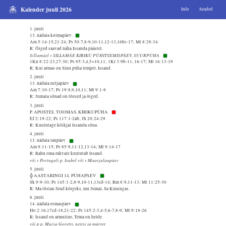
Kalender juuli 2026
Info
Seaded
1. juuli
13. nädala kolmapäev
Am 5:14-15,21-24; Ps 50:7,8-9,10-11,12-13,16bc-17; Mt 8:28-34
R: Õiged saavad näha Issanda päästet.
Sillamäel v SILLAMÄE KIRIKU PÜHITSEMISPÄEV, SUURPÜHA
1Kn 8:22-23,27-30; Ps 85:3,4,5+10,11; 1Kr 3:9b-11, 16-17; Mt 16:13-19
R: Kui armas on Sinu püha tempel, Issand.
2. juuli
13. nädala neljapäev
Am 7:10-17; Ps 19:8,9,10,11; Mt 9:1-8
R: Jumala sõnad on tõesed ja õiged.
3. juuli
P. APOSTEL TOOMAS, KIRIKUPÜHA
Ef 2:19-22; Ps 117:1-2ab; Jh 20:24-29
R: Kuulutage kõikjal Issanda sõna.
4. juuli
13. nädala laupäev
Am 9:11-15; Ps 85:9,11-12,13-14; Mt 9:14-17
R: Rahu oma rahvale kuulutab Issand.
või v Portugali p. Isabel või v Maarjalaupäev
5. juuli
╬ AASTARINGI 14. PÜHAPÄEV
Sk 9:9-10; Ps 145:1-2,8-9,10-11,13cd-14; Rm 8:9,11-13; Mt 11:25-30
R: Ma tõstan Sind kõrgeks, mu Jumal, Sa Kuningas.
6. juuli
14. nädala esmaspäev
Ho 2:16,17cd-18,21-22; Ps 145:2-3,4-5,6-7,8-9; Mt 9:18-26
R: Issand on armuline, Tema on helde.
või p p. Maria Goretti, neitsi ja märter