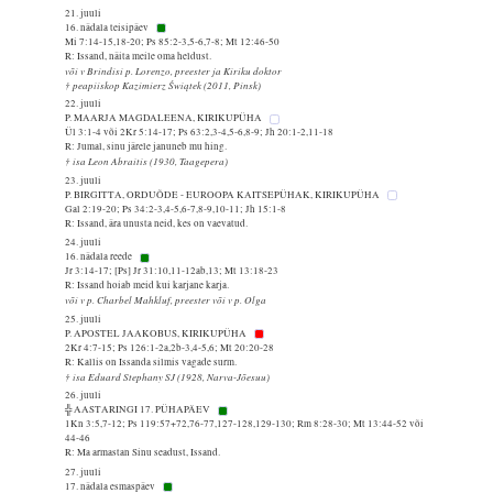
21. juuli
16. nädala teisipäev
Mi 7:14-15,18-20; Ps 85:2-3,5-6,7-8; Mt 12:46-50
R: Issand, näita meile oma heldust.
või v Brindisi p. Lorenzo, preester ja Kiriku doktor
† peapiiskop Kazimierz Świątek (2011, Pinsk)
22. juuli
P. MAARJA MAGDALEENA, KIRIKUPÜHA
Ül 3:1-4 või 2Kr 5:14-17; Ps 63:2,3-4,5-6,8-9; Jh 20:1-2,11-18
R: Jumal, sinu järele januneb mu hing.
† isa Leon Abraitis (1930, Taagepera)
23. juuli
P. BIRGITTA, ORDUÕDE - EUROOPA KAITSEPÜHAK, KIRIKUPÜHA
Gal 2:19-20; Ps 34:2-3,4-5,6-7,8-9,10-11; Jh 15:1-8
R: Issand, ära unusta neid, kes on vaevatud.
24. juuli
16. nädala reede
Jr 3:14-17; [Ps] Jr 31:10,11-12ab,13; Mt 13:18-23
R: Issand hoiab meid kui karjane karja.
või v p. Charbel Mahkluf, preester või v p. Olga
25. juuli
P. APOSTEL JAAKOBUS, KIRIKUPÜHA
2Kr 4:7-15; Ps 126:1-2a,2b-3,4-5,6; Mt 20:20-28
R: Kallis on Issanda silmis vagade surm.
† isa Eduard Stephany SJ (1928, Narva-Jõesuu)
26. juuli
╬ AASTARINGI 17. PÜHAPÄEV
1Kn 3:5,7-12; Ps 119:57+72,76-77,127-128,129-130; Rm 8:28-30; Mt 13:44-52 või
44-46
R: Ma armastan Sinu seadust, Issand.
27. juuli
17. nädala esmaspäev