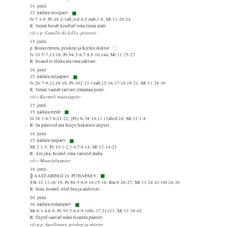
14. juuli
15. nädala teisipäev
Js 7:1-9; Ps 48:2-3ab,3cd-4,5-6ab,7-8; Mt 11:20-24
R: Jumal hoiab kindlalt oma linna alati.
või v p. Camillo de Lellis, preester
15. juuli
p. Bonaventura, piiskop ja Kiriku doktor
Js 10:5-7,13-16; Ps 94:5-6,7-8,9-10,14a; Mt 11:25-27
R: Issand ei tõuka ära oma rahvast.
16. juuli
15. nädala neljapäev
Js 26:7-9,12,16-19; Ps 102:13-14ab,15-16,17-18,19-21; Mt 11:28-30
R: Jumal vaatab taevast ilmamaa peale.
või v Karmeli maarjapäev
17. juuli
15. nädala reede
Js 38:1-6,7-8,21-22; [Ps] Js 38:10,11,12abcd,16; Mt 12:1-8
R: Sa päästsid mu hinge hukatuse august.
18. juuli
15. nädala laupäev
Mi 2:1-5; Ps 10:1-2,3-4,7-8,14; Mt 12:14-21
R: Ära jäta, Issand, oma vaeseid maha.
või v Maarjalaupäev
19. juuli
╬ AASTARINGI 16. PÜHAPÄEV
Trk 12:13,16-19; Ps 86:5-6,9-10,15-16; Rm 8:26-27; Mt 13:24-43 või 24-30
R: Sina, Issand, oled hea ja andestav.
20. juuli
16. nädala esmaspäev
Mi 6:1-4,6-8; Ps 50:5-6,8-9,16bc-17,21+23; Mt 12:38-42
R: Õiged saavad näha Issanda päästet.
või p p. Apollinare, piiskop ja märter