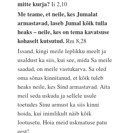
mitte kurja?
Ii 2,10
Me teame, et neile, kes Jumalat
armastavad, laseb Jumal kõik tulla
heaks – neile, kes on tema kavatsuse
kohaselt kutsutud.
Rm 8,28
Issand, kingi meile leplikku meelt ja
usaldust ka siis, kui see, mida Sa meile
saadad, on meile vastukarva. Sa oled
oma sõnas kinnitanud, et kõik tuleb
heaks neile, kes Sind armastavad. Aita
meil seda uskuda ja sellele usule
toetudes Sinu armust ka siis kinni
hoida, kui inimlikult näib kõik
lootusetu. Hoia meid uskmatuse patu
eest!