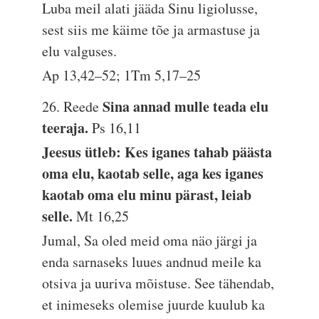
Luba meil alati jääda Sinu ligiolusse,
sest siis me käime tõe ja armastuse ja
elu valguses.
Ap 13,42–52; 1Tm 5,17–25
Sina annad mulle teada elu
26. Reede
teeraja.
Ps 16,11
Jeesus ütleb: Kes iganes tahab päästa
oma elu, kaotab selle, aga kes iganes
kaotab oma elu minu pärast, leiab
selle.
Mt 16,25
Jumal, Sa oled meid oma näo järgi ja
enda sarnaseks luues andnud meile ka
otsiva ja uuriva mõistuse. See tähendab,
et inimeseks olemise juurde kuulub ka