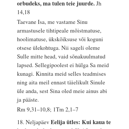
orbudeks, ma tulen teie juurde.
Jh
14,18
Taevane Isa, me vastame Sinu
armastusele tihtipeale mõistmatuse,
hoolimatuse, ükskõiksuse või koguni
otsese ülekohtuga. Nii sageli oleme
Sulle mitte head, vaid sõnakuulmatud
lapsed. Sellegipoolest ei hülga Sa meid
kunagi. Kinnita meid selles teadmises
ning aita meil ennast täielikult Sinule
üle anda, sest Sina oled meie ainus abi
ja pääste.
Rm 9,31–10,8; 1Tm 2,1–7
Eelija ütles: Kui kaua te
18. Neljapäev