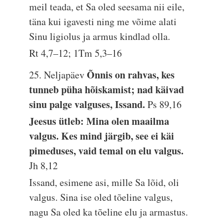
meil teada, et Sa oled seesama nii eile,
täna kui igavesti ning me võime alati
Sinu ligiolus ja armus kindlad olla.
Rt 4,7–12; 1Tm 5,3–16
Õnnis on rahvas, kes
25. Neljapäev
tunneb püha hõiskamist; nad käivad
sinu palge valguses, Issand.
Ps 89,16
Jeesus ütleb: Mina olen maailma
valgus. Kes mind järgib, see ei käi
pimeduses, vaid temal on elu valgus.
Jh 8,12
Issand, esimene asi, mille Sa lõid, oli
valgus. Sina ise oled tõeline valgus,
nagu Sa oled ka tõeline elu ja armastus.