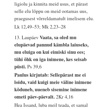
ligiolu ja kinnita meid usus, et pärast
selle elu lõppu on meid ootamas uus,
praegusest võrreldamatult imelisem elu.
Lk 12,49–53; Mk 2,23–28
Vaata, sa oled mu
13. Laupäev
elupäevad pannud kämbla laiuseks,
mu eluiga on kui eimiski sinu ees;
tühi õhk on iga inimene, kes seisab
püsti.
Ps 39,6
Paulus kirjutab: Sellepärast me ei
loidu, vaid kuigi meie väline inimene
kõduneb, uueneb sisemine inimene
ometi päev-päevalt.
2Kr 4,16
Hea Issand, luba meil teada, et samal