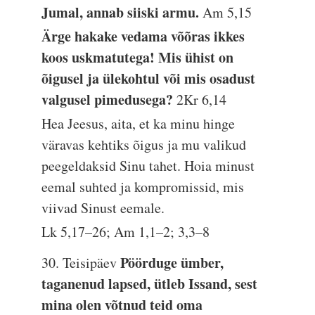
Jumal, annab siiski armu.
Am 5,15
Ärge hakake vedama võõras ikkes
koos uskmatutega! Mis ühist on
õigusel ja ülekohtul või mis osadust
valgusel pimedusega?
2Kr 6,14
Hea Jeesus, aita, et ka minu hinge
väravas kehtiks õigus ja mu valikud
peegeldaksid Sinu tahet. Hoia minust
eemal suhted ja kompromissid, mis
viivad Sinust eemale.
Lk 5,17–26; Am 1,1–2; 3,3–8
Pöörduge ümber,
30. Teisipäev
taganenud lapsed, ütleb Issand, sest
mina olen võtnud teid oma