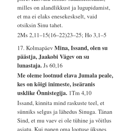
milles on alandlikkust ja lugupidamist,
et ma ei elaks enesekeskselt, vaid
otsiksin Sinu tahet.
2Ms 2,11–15(16–22)23–25; Ho 3,1–5
Mina, Issand, olen su
17. Kolmapäev
päästja, Jaakobi Vägev on su
lunastaja.
Js 60,16
Me oleme lootnud elava Jumala peale,
kes on kõigi inimeste, iseäranis
usklike Õnnistegija.
1Tm 4,10
Issand, kinnita mind raskuste teel, et
sünniks selgus ja lähedus Sinuga. Tänan
Sind, et mu vaev ei ole tühine ja võitlus
asjatu. Kui panen oma lootuse üksnes