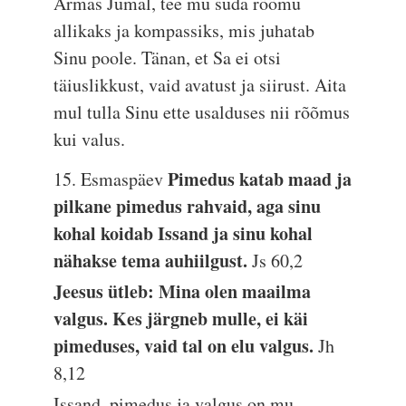
Armas Jumal, tee mu süda rõõmu
allikaks ja kompassiks, mis juhatab
Sinu poole. Tänan, et Sa ei otsi
täiuslikkust, vaid avatust ja siirust. Aita
mul tulla Sinu ette usalduses nii rõõmus
kui valus.
Pimedus katab maad ja
15. Esmaspäev
pilkane pimedus rahvaid, aga sinu
kohal koidab Issand ja sinu kohal
nähakse tema auhiilgust.
Js 60,2
Jeesus ütleb: Mina olen maailma
valgus. Kes järgneb mulle, ei käi
pimeduses, vaid tal on elu valgus.
Jh
8,12
Issand, pimedus ja valgus on mu