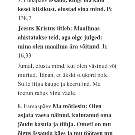
keset kitsikust, elustad sina mind.
Ps
138,7
Jeesus Kristus ütleb: Maailmas
ahistatakse teid, aga olge julged:
mina olen maailma ära võitnud.
Jh
16,33
Jumal, elusta mind, kui olen väsinud või
murtud. Tänan, et ükski olukord pole
Sulle liiga kauge ja keeruline. Ma
toetun rahus Sinu väele.
Ma mõtlesin: Olen
8. Esmaspäev
asjata vaeva näinud, kulutanud oma
jõudu kasuta ja tühja. Ometi on mu
õigus Issanda käes ja mu töötasu mu