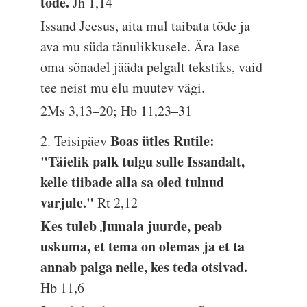
tõde.
Jh 1,14
Issand Jeesus, aita mul taibata tõde ja
ava mu süda tänulikkusele. Ära lase
oma sõnadel jääda pelgalt tekstiks, vaid
tee neist mu elu muutev vägi.
2Ms 3,13–20; Hb 11,23–31
Boas ütles Rutile:
2. Teisipäev
"Täielik palk tulgu sulle Issandalt,
kelle tiibade alla sa oled tulnud
varjule."
Rt 2,12
Kes tuleb Jumala juurde, peab
uskuma, et tema on olemas ja et ta
annab palga neile, kes teda otsivad.
Hb 11,6