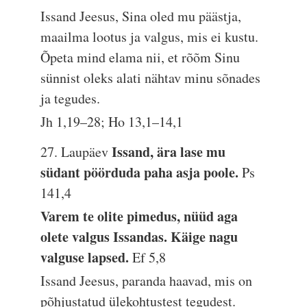
Issand Jeesus, Sina oled mu päästja,
maailma lootus ja valgus, mis ei kustu.
Õpeta mind elama nii, et rõõm Sinu
sünnist oleks alati nähtav minu sõnades
ja tegudes.
Jh 1,19–28; Ho 13,1–14,1
Issand, ära lase mu
27. Laupäev
südant pöörduda paha asja poole.
Ps
141,4
Varem te olite pimedus, nüüd aga
olete valgus Issandas. Käige nagu
valguse lapsed.
Ef 5,8
Issand Jeesus, paranda haavad, mis on
põhjustatud ülekohtustest tegudest.