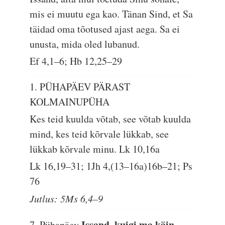
mis ei muutu ega kao. Tänan Sind, et Sa
täidad oma tõotused ajast aega. Sa ei
unusta, mida oled lubanud.
Ef 4,1–6; Hb 12,25–29
1. PÜHAPÄEV PÄRAST
KOLMAINUPÜHA
Kes teid kuulda võtab, see võtab kuulda
mind, kes teid kõrvale lükkab, see
lükkab kõrvale minu.
Lk 10,16a
Lk 16,19–31; 1Jh 4,(13–16a)16b–21; Ps
76
Jutlus: 5Ms 6,4–9
Issand, kuigi ma käin
7. Pühapäev