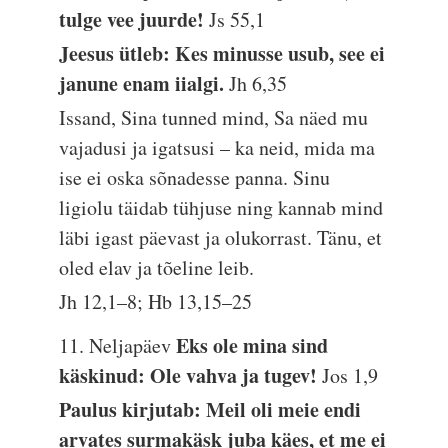
tulge vee juurde!
Js 55,1
Jeesus ütleb: Kes minusse usub, see ei
janune enam iialgi.
Jh 6,35
Issand, Sina tunned mind, Sa näed mu
vajadusi ja igatsusi – ka neid, mida ma
ise ei oska sõnadesse panna. Sinu
ligiolu täidab tühjuse ning kannab mind
läbi igast päevast ja olukorrast. Tänu, et
oled elav ja tõeline leib.
Jh 12,1–8; Hb 13,15–25
Eks ole mina sind
11. Neljapäev
käskinud: Ole vahva ja tugev!
Jos 1,9
Paulus kirjutab: Meil oli meie endi
arvates surmakäsk juba käes, et me ei