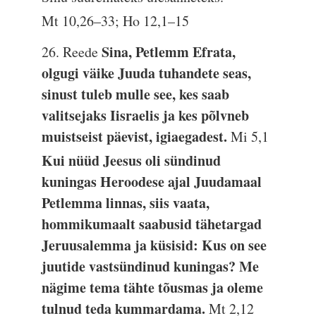
Mt 10,26–33; Ho 12,1–15
Sina, Petlemm Efrata,
26. Reede
olgugi väike Juuda tuhandete seas,
sinust tuleb mulle see, kes saab
valitsejaks Iisraelis ja kes põlvneb
muistseist päevist, igiaegadest.
Mi 5,1
Kui nüüd Jeesus oli sündinud
kuningas Heroodese ajal Juudamaal
Petlemma linnas, siis vaata,
hommikumaalt saabusid tähetargad
Jeruusalemma ja küsisid: Kus on see
juutide vastsündinud kuningas? Me
nägime tema tähte tõusmas ja oleme
tulnud teda kummardama.
Mt 2,12