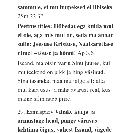
sammule, et mu luupeksed ei libiseks.
2Sm 22,37
Peetrus ütles: Hõbedat ega kulda mul
ei ole, aga mis mul on, seda ma annan
sulle: Jeesuse Kristuse, Naatsaretlase
nimel – tõuse ja kõnni!
Ap 3,6
Issand, ma otsin varju Sinu juures, kui
mu teekond on pikk ja hing väsinud.
Sina tasandad maa mu jalge all: aita
mul käia usus ja näha avarust seal, kus
maine silm näeb piire.
Vihake kurja ja
29. Esmaspäev
armastage head, pange väravas
kehtima õigus; vahest Issand, vägede