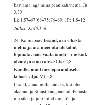
kasvama, aga mina pean kahanema.
Jh
3,30
Lk 1,57–67(68–75)76–80; 1Pt 1,8–12
Jutlus: Js 40,1–8
Issand, ära vihasta
24. Kolmapäev
üleliia ja ära meenuta ülekohut
lõpmata: näe, vaata ometi – me kõik
oleme ju sinu rahvas!
Js 64,8
Kandke nüüd meeleparandusele
kohast vilja.
Mt 3,8
Issand, anna mulle andeks, kui olen
eksinud ja Sinust kaugenenud. Puhasta
mu süda ja juhi mind oma tõe ja