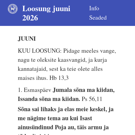
Loosung juuni
Info
2026
Seaded
JUUNI
KUU LOOSUNG: Pidage meeles vange,
nagu te oleksite kaasvangid, ja kurja
kannatajaid, sest ka teie olete alles
maises ihus.
Hb 13,3
Jumala sõna ma kiidan,
1. Esmaspäev
Issanda sõna ma kiidan.
Ps 56,11
Sõna sai lihaks ja elas meie keskel, ja
me nägime tema au kui Isast
ainusündinud Poja au, täis armu ja