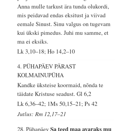
Anna mulle tarkust ära tunda olukordi,
mis peidavad endas eksitust ja viivad
eemale Sinust. Sinu valgus on tugevam
kui ükski pimedus. Juhi mu samme, et
ma ei eksiks.
Lk 3,10–18; Ho 14,2–10
4. PÜHAPÄEV PÄRAST
KOLMAINUPÜHA
Kandke üksteise koormaid, nõnda te
täidate Kristuse seadust.
Gl 6,2
Lk 6,36–42; 1Ms 50,15–21; Ps 42
Jutlus: Rm 12,17–21
Sa teed maa avaraks mu
28. Pühapäev