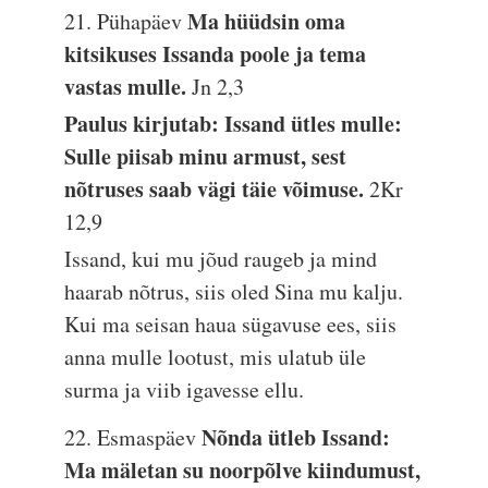
Ma hüüdsin oma
21. Pühapäev
kitsikuses Issanda poole ja tema
vastas mulle.
Jn 2,3
Paulus kirjutab: Issand ütles mulle:
Sulle piisab minu armust, sest
nõtruses saab vägi täie võimuse.
2Kr
12,9
Issand, kui mu jõud raugeb ja mind
haarab nõtrus, siis oled Sina mu kalju.
Kui ma seisan haua sügavuse ees, siis
anna mulle lootust, mis ulatub üle
surma ja viib igavesse ellu.
Nõnda ütleb Issand:
22. Esmaspäev
Ma mäletan su noorpõlve kiindumust,