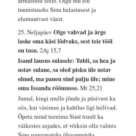
armastuse teele. Olgu mu elu
tunnistuseks Sinu halastusest ja
elumuutvast väest.
Olge vahvad ja ärge
25. Neljapäev
laske oma käsi lõdvaks, sest teie tööl
on tasu.
2Aj 15,7
Isand lausus sulasele: Tubli, sa hea ja
ustav sulane, sa oled pisku üle ustav
olnud, ma panen sind palju üle; mine
oma Issanda rõõmusse.
Mt 25,21
Jumal, kingi mulle jõudu ja püsivust ka
siis, kui väsimus ja kahtlus ligi hiilivad.
Õpeta mind teenima Sind truult ka
väikestes asjades, et võiksin olla valmis
Sinu suuremateks ülesanneteks.