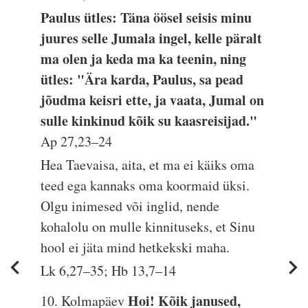
Paulus ütles: Täna öösel seisis minu
juures selle Jumala ingel, kelle päralt
ma olen ja keda ma ka teenin, ning
ütles: "Ära karda, Paulus, sa pead
jõudma keisri ette, ja vaata, Jumal on
sulle kinkinud kõik su kaasreisijad."
Ap 27,23–24
Hea Taevaisa, aita, et ma ei käiks oma
teed ega kannaks oma koormaid üksi.
Olgu inimesed või inglid, nende
kohalolu on mulle kinnituseks, et Sinu
hool ei jäta mind hetkekski maha.
Lk 6,27–35; Hb 13,7–14
Hoi! Kõik janused,
10. Kolmapäev