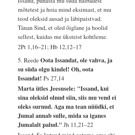
Issand, puhasta mu süda halbadest
mõtetest ja hoia mind eksimast, et mu
teod oleksid ausad ja läbipaistvad.
Tänan Sind, et oled õiglane ja hoolid
sellest, kuidas me üksteist kohtleme.
2Pt 1,16–21; Hb 12,12–17
Oota Issandat, ole vahva, ja
5. Reede
su süda olgu kindel! Oh, oota
Issandat!
Ps 27,14
Marta ütles Jeesusele: "Issand, kui
sina oleksid olnud siin, siis mu vend ei
oleks surnud. Aga ma tean nüüdki, et
Jumal annab sulle, mida sa iganes
Jumalalt palud."
Jh 11,21–22
Issand, Sa kutsud mind ootama oma abi