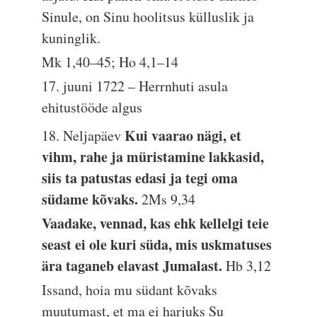
Sinule, on Sinu hoolitsus külluslik ja
kuninglik.
Mk 1,40–45; Ho 4,1–14
17. juuni 1722 – Herrnhuti asula
ehitustööde algus
Kui vaarao nägi, et
18. Neljapäev
vihm, rahe ja müristamine lakkasid,
siis ta patustas edasi ja tegi oma
südame kõvaks.
2Ms 9,34
Vaadake, vennad, kas ehk kellelgi teie
seast ei ole kuri süda, mis uskmatuses
ära taganeb elavast Jumalast.
Hb 3,12
Issand, hoia mu südant kõvaks
muutumast, et ma ei harjuks Su