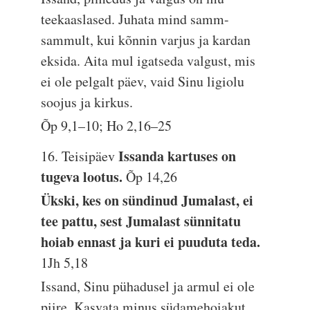
teekaaslased. Juhata mind samm-
sammult, kui kõnnin varjus ja kardan
eksida. Aita mul igatseda valgust, mis
ei ole pelgalt päev, vaid Sinu ligiolu
soojus ja kirkus.
Õp 9,1–10; Ho 2,16–25
Issanda kartuses on
16. Teisipäev
tugeva lootus.
Õp 14,26
Ükski, kes on sündinud Jumalast, ei
tee pattu, sest Jumalast sünnitatu
hoiab ennast ja kuri ei puuduta teda.
1Jh 5,18
Issand, Sinu pühadusel ja armul ei ole
piire. Kasvata minus südamehoiakut,