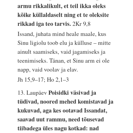
armu rikkalikult, et teil ikka oleks
kõike küllaldaselt ning et te oleksite
rikkad iga teo tarvis.
2Kr 9,8
Issand, juhata mind heale maale, kus
Sinu ligiolu toob elu ja külluse – mitte
ainult saamiseks, vaid jagamiseks ja
teenimiseks. Tänan, et Sinu arm ei ole
napp, vaid voolav ja elav.
Jh 15,9–17; Ho 2,1–3
Poisidki väsivad ja
13. Laupäev
tüdivad, noored mehed komistavad ja
kukuvad, aga kes ootavad Issandat,
saavad uut rammu, need tõusevad
tiibadega üles nagu kotkad: nad