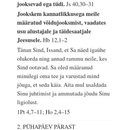
jooksevad ega tüdi.
Js 40,30–31
Jookskem kannatlikkusega meile
määratud võidujooksmist, vaadates
usu alustajale ja täidesaatjale
Jeesusele.
Hb 12,1–2
Tänan Sind, Issand, et Sa näed igaühe
olukorda ning annad rammu neile, kes
Sind ootavad. Sa oled määranud
minulegi oma tee ja varustad mind
jõuga, et seda käia. Aita mul usaldada
Sinu juhtimist ja ammutada jõudu Sinu
ligiolust.
1Pt 4,7–11; Ho 2,4–15
2. PÜHAPÄEV PÄRAST