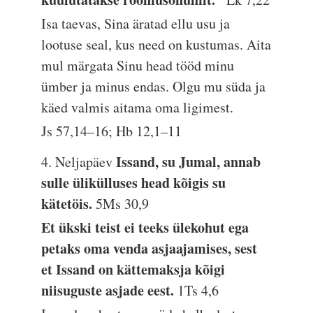
Isa taevas, Sina äratad ellu usu ja
lootuse seal, kus need on kustumas. Aita
mul märgata Sinu head tööd minu
ümber ja minus endas. Olgu mu süda ja
käed valmis aitama oma ligimest.
Js 57,14–16; Hb 12,1–11
Issand, su Jumal, annab
4. Neljapäev
sulle ülikülluses head kõigis su
kätetöis.
5Ms 30,9
Et ükski teist ei teeks ülekohut ega
petaks oma venda asjaajamises, sest
et Issand on kättemaksja kõigi
niisuguste asjade eest.
1Ts 4,6