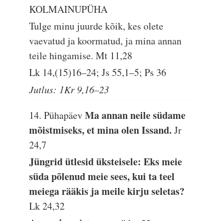
KOLMAINUPÜHA
Tulge minu juurde kõik, kes olete
vaevatud ja koormatud, ja mina annan
teile hingamise.
Mt 11,28
Lk 14,(15)16–24; Js 55,1–5; Ps 36
Jutlus: 1Kr 9,16–23
Ma annan neile südame
14. Pühapäev
mõistmiseks, et mina olen Issand.
Jr
24,7
Jüngrid ütlesid üksteisele: Eks meie
süda põlenud meie sees, kui ta teel
meiega rääkis ja meile kirju seletas?
Lk 24,32