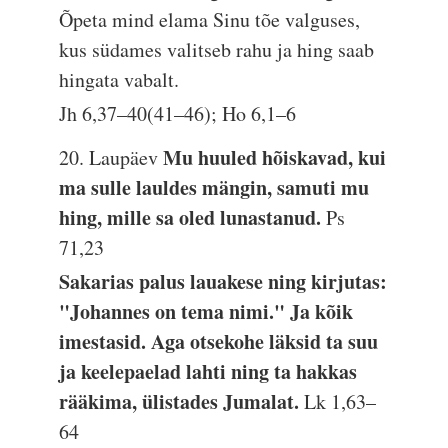
Õpeta mind elama Sinu tõe valguses,
kus südames valitseb rahu ja hing saab
hingata vabalt.
Jh 6,37–40(41–46); Ho 6,1–6
Mu huuled hõiskavad, kui
20. Laupäev
ma sulle lauldes mängin, samuti mu
hing, mille sa oled lunastanud.
Ps
71,23
Sakarias palus lauakese ning kirjutas:
"Johannes on tema nimi." Ja kõik
imestasid. Aga otsekohe läksid ta suu
ja keelepaelad lahti ning ta hakkas
rääkima, ülistades Jumalat.
Lk 1,63–
64