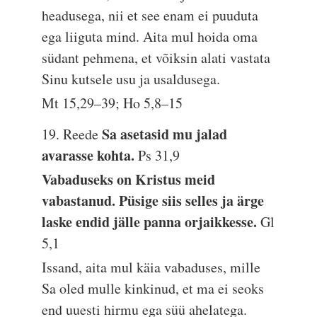
headusega, nii et see enam ei puuduta
ega liiguta mind. Aita mul hoida oma
südant pehmena, et võiksin alati vastata
Sinu kutsele usu ja usaldusega.
Mt 15,29–39; Ho 5,8–15
Sa asetasid mu jalad
19. Reede
avarasse kohta.
Ps 31,9
Vabaduseks on Kristus meid
vabastanud. Püsige siis selles ja ärge
laske endid jälle panna orjaikkesse.
Gl
5,1
Issand, aita mul käia vabaduses, mille
Sa oled mulle kinkinud, et ma ei seoks
end uuesti hirmu ega süü ahelatega.