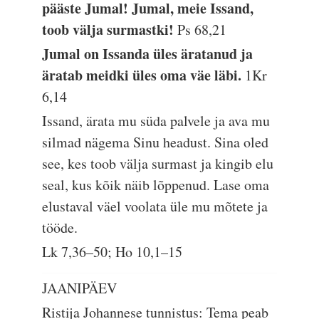
pääste Jumal! Jumal, meie Issand,
toob välja surmastki!
Ps 68,21
Jumal on Issanda üles äratanud ja
äratab meidki üles oma väe läbi.
1Kr
6,14
Issand, ärata mu süda palvele ja ava mu
silmad nägema Sinu headust. Sina oled
see, kes toob välja surmast ja kingib elu
seal, kus kõik näib lõppenud. Lase oma
elustaval väel voolata üle mu mõtete ja
tööde.
Lk 7,36–50; Ho 10,1–15
JAANIPÄEV
Ristija Johannese tunnistus: Tema peab