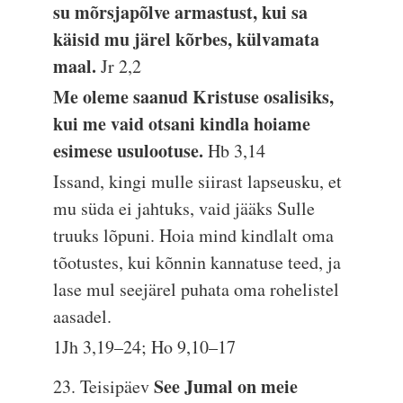
su mõrsjapõlve armastust, kui sa
käisid mu järel kõrbes, külvamata
maal.
Jr 2,2
Me oleme saanud Kristuse osalisiks,
kui me vaid otsani kindla hoiame
esimese usulootuse.
Hb 3,14
Issand, kingi mulle siirast lapseusku, et
mu süda ei jahtuks, vaid jääks Sulle
truuks lõpuni. Hoia mind kindlalt oma
tõotustes, kui kõnnin kannatuse teed, ja
lase mul seejärel puhata oma rohelistel
aasadel.
1Jh 3,19–24; Ho 9,10–17
See Jumal on meie
23. Teisipäev