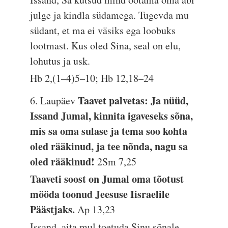
julge ja kindla südamega. Tugevda mu
südant, et ma ei väsiks ega loobuks
lootmast. Kus oled Sina, seal on elu,
lohutus ja usk.
Hb 2,(1–4)5–10; Hb 12,18–24
Taavet palvetas: Ja nüüd,
6. Laupäev
Issand Jumal, kinnita igaveseks sõna,
mis sa oma sulase ja tema soo kohta
oled rääkinud, ja tee nõnda, nagu sa
oled rääkinud!
2Sm 7,25
Taaveti soost on Jumal oma tõotust
mööda toonud Jeesuse Iisraelile
Päästjaks.
Ap 13,23
Issand, aita mul toetuda Sinu sõnale,