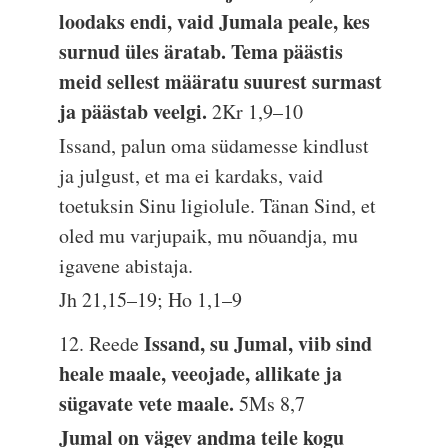
loodaks endi, vaid Jumala peale, kes
surnud üles äratab. Tema päästis
meid sellest määratu suurest surmast
ja päästab veelgi.
2Kr 1,9–10
Issand, palun oma südamesse kindlust
ja julgust, et ma ei kardaks, vaid
toetuksin Sinu ligiolule. Tänan Sind, et
oled mu varjupaik, mu nõuandja, mu
igavene abistaja.
Jh 21,15–19; Ho 1,1–9
Issand, su Jumal, viib sind
12. Reede
heale maale, veeojade, allikate ja
sügavate vete maale.
5Ms 8,7
Jumal on vägev andma teile kogu