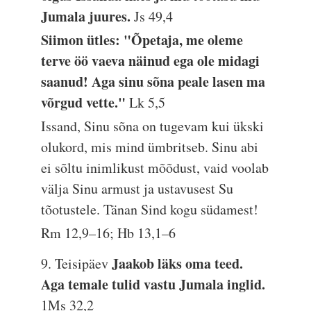
Jumala juures.
Js 49,4
Siimon ütles: "Õpetaja, me oleme
terve öö vaeva näinud ega ole midagi
saanud! Aga sinu sõna peale lasen ma
võrgud vette."
Lk 5,5
Issand, Sinu sõna on tugevam kui ükski
olukord, mis mind ümbritseb. Sinu abi
ei sõltu inimlikust mõõdust, vaid voolab
välja Sinu armust ja ustavusest Su
tõotustele. Tänan Sind kogu südamest!
Rm 12,9–16; Hb 13,1–6
Jaakob läks oma teed.
9. Teisipäev
Aga temale tulid vastu Jumala inglid.
1Ms 32,2