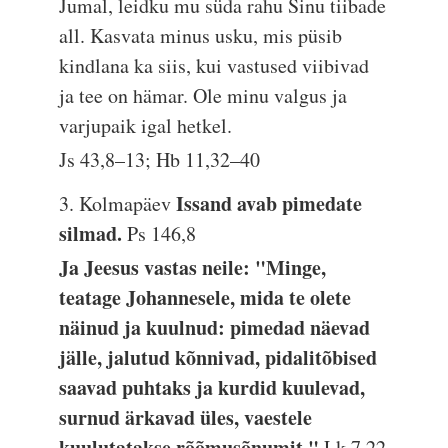
Jumal, leidku mu süda rahu Sinu tiibade
all. Kasvata minus usku, mis püsib
kindlana ka siis, kui vastused viibivad
ja tee on hämar. Ole minu valgus ja
varjupaik igal hetkel.
Js 43,8–13; Hb 11,32–40
Issand avab pimedate
3. Kolmapäev
silmad.
Ps 146,8
Ja Jeesus vastas neile: "Minge,
teatage Johannesele, mida te olete
näinud ja kuulnud: pimedad näevad
jälle, jalutud kõnnivad, pidalitõbised
saavad puhtaks ja kurdid kuulevad,
surnud ärkavad üles, vaestele
kuulutatakse rõõmusõnumit."
Lk 7,22