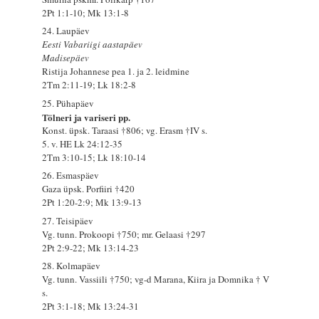
2Pt 1:1-10; Mk 13:1-8
24. Laupäev
Eesti Vabariigi aastapäev
Madisepäev
Ristija Johannese pea 1. ja 2. leidmine
2Tm 2:11-19; Lk 18:2-8
25. Pühapäev
Tölneri ja variseri pp.
Konst. üpsk. Taraasi †806; vg. Erasm †IV s.
5. v. HE Lk 24:12-35
2Tm 3:10-15; Lk 18:10-14
26. Esmaspäev
Gaza üpsk. Porfiiri †420
2Pt 1:20-2:9; Mk 13:9-13
27. Teisipäev
Vg. tunn. Prokoopi †750; mr. Gelaasi †297
2Pt 2:9-22; Mk 13:14-23
28. Kolmapäev
Vg. tunn. Vassiili †750; vg-d Marana, Kiira ja Domnika † V
s.
2Pt 3:1-18; Mk 13:24-31