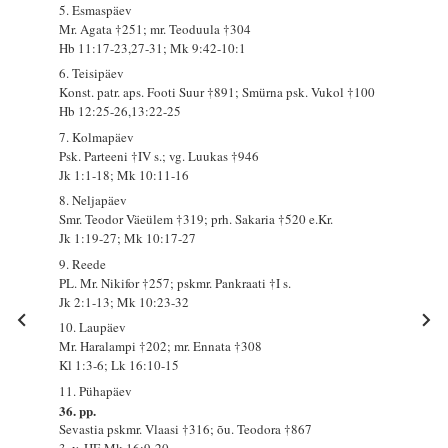
5. Esmaspäev
Mr. Agata †251; mr. Teoduula †304
Hb 11:17-23,27-31; Mk 9:42-10:1
6. Teisipäev
Konst. patr. aps. Footi Suur †891; Smürna psk. Vukol †100
Hb 12:25-26,13:22-25
7. Kolmapäev
Psk. Parteeni †IV s.; vg. Luukas †946
Jk 1:1-18; Mk 10:11-16
8. Neljapäev
Smr. Teodor Väeülem †319; prh. Sakaria †520 e.Kr.
Jk 1:19-27; Mk 10:17-27
9. Reede
PL. Mr. Nikifor †257; pskmr. Pankraati †I s.
Jk 2:1-13; Mk 10:23-32
10. Laupäev
Mr. Haralampi †202; mr. Ennata †308
Kl 1:3-6; Lk 16:10-15
11. Pühapäev
36. pp.
Sevastia pskmr. Vlaasi †316; õu. Teodora †867
3. v. HE Mk 16:9-20