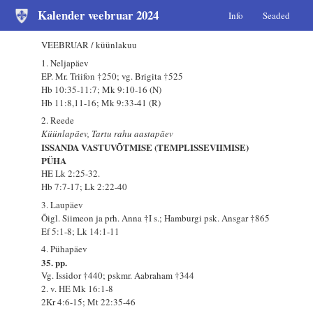
Kalender veebruar 2024
Info
Seaded
VEEBRUAR / küünlakuu
1. Neljapäev
EP. Mr. Triifon †250; vg. Brigita †525
Hb 10:35-11:7; Mk 9:10-16 (N)
Hb 11:8,11-16; Mk 9:33-41 (R)
2. Reede
Küünlapäev, Tartu rahu aastapäev
ISSANDA VASTUVÕTMISE (TEMPLISSEVIIMISE)
PÜHA
HE Lk 2:25-32.
Hb 7:7-17; Lk 2:22-40
3. Laupäev
Õigl. Siimeon ja prh. Anna †I s.; Hamburgi psk. Ansgar †865
Ef 5:1-8; Lk 14:1-11
4. Pühapäev
35. pp.
Vg. Issidor †440; pskmr. Aabraham †344
2. v. HE Mk 16:1-8
2Kr 4:6-15; Mt 22:35-46