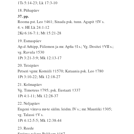
1Ts 5:14-23; Lk 17:3-10
18. Pühapäev
37. pp.
Rooma pst. Leo †461; Sinada psk. tunn. Agapit †IV s.
4. v. HE Lk 24:1-12
2Kr 6:16-7:1; Mt 15:21-28
19. Esmaspäev
Ap-d Arhipp, Fiilemon ja mr. Apfia †I s.; Vg. Dositei †VII s.;
vg. Ravula †530
1Pt 3:21-3:9; Mk 12:13-17
20. Teisipäev
Petseri vgmr. Korniili †1570; Kataania psk. Leo †780
1Pt 3:10-22; Mk 12:18-27
21. Kolmapäev
Vg. Timoteus †795; psk. Eustaati †337
1Pt 4:1-11; Mk 12:28-37
22. Neljapäev
Eugeni värava mr-te säilm. leidm. IV s.; mr. Mauriiki †305;
vg. Talassi †V s.
1Pt 4:12-5:5; Mk 12:38-44
23. Reede
Smürna pskmr. Polikarp †167