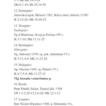
2Kr 6:1-10; Mt 25:14-30
12. Esmaspäev
Antiookia üpsk. Meleeti †381; Kiievi metr. Aleksei †1387
Jk 2:14-26; Mk 10:46-52
13. Teisipäev
Vastlapäev
Vg-d Martinian, Sooja ja Fotiina †IV s.
Jk 3:1-10; Mk 11:11-23
14. Kolmapäev
Sõbrapäev
Vg. Auksenti †470; vg. psk. Aabraham †V s.
Jk 3:11-4:6; Mk 11:23-26
15. Neljapäev
Ap. Onesim †109; vg. Pafnuti †V s.
Jk 4:7-5:9; Mk 11:27-33
Vkj. Issanda vastuvõtmise p.
16. Reede
Prmr. Pamfil, Julian, Taaniel jkk. †308
1Pt 1:1-2,10-12,2:6-20; Mk 12:1-12
17. Laupäev
Smr. Teodor Sõjamees †306; p. Mariamne †I s.