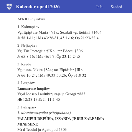
Kalender aprill 2026
Info
Seaded
APRILL / jürikuu
1. Kolmapäev
Vg. Egiptuse Maria †VI s.; Suzdali vg. Eufiimi †1404
Js 58:1-11; 1Ms 43:26-31, 45:1-16; Õp 21:23-22:4
2. Neljapäev
Vg. Tiit Imetegija †IX s.; mr. Edeesi †306
Js 65:8-16; 1Ms 46:1-7; Õp 23:15-24:5
3. Reede
Vg. tunn. Nikita †824; mr. Elpidifor †III s.
Js 66:10-24; 1Ms 49:33-50:26; Õp 31:8-32
4. Laupäev
Laatsaruse laupäev
Vg-d Joosep Laulukirjutaja ja Georgi †883
Hb 12:28-13:8; Jh 11:1-45
5. Pühapäev
1. ülestõusmispüha (riigipühana)
PALMIPUUDEPÜHA, ISSANDA JERUUSALEMMA
MINEMINE
Mr-d Teodul ja Agatopod †303