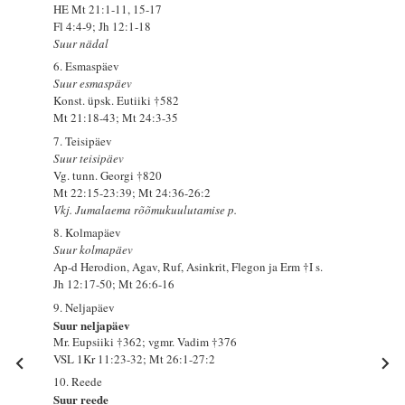
HE Mt 21:1-11, 15-17
Fl 4:4-9; Jh 12:1-18
Suur nädal
6. Esmaspäev
Suur esmaspäev
Konst. üpsk. Eutiiki †582
Mt 21:18-43; Mt 24:3-35
7. Teisipäev
Suur teisipäev
Vg. tunn. Georgi †820
Mt 22:15-23:39; Mt 24:36-26:2
Vkj. Jumalaema rõõmukuulutamise p.
8. Kolmapäev
Suur kolmapäev
Ap-d Herodion, Agav, Ruf, Asinkrit, Flegon ja Erm †I s.
Jh 12:17-50; Mt 26:6-16
9. Neljapäev
Suur neljapäev
Mr. Eupsiiki †362; vgmr. Vadim †376
VSL 1Kr 11:23-32; Mt 26:1-27:2
10. Reede
Suur reede