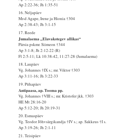
Ap 2:22-36; Jh 1:35-51
16. Neljapäev
Mr-d Agape, Irene ja Hionia †304
Ap 2:38-43; Jh 3:1-15
17. Reede
Jumalaema „Elavakstegev allikas“
Pärsia pskmr. Siimeon †344
Ap 3:1-8; Jh 2:12-22 (R)
Fl 2:5-11; Lk 10:38-42, 11:27-28 (Jumalaema)
18. Laupäev
Vg. Johannes †IX s.; mr. Viktor †303
Ap 3:11-16; Jh 3:22-33
19. Pühapäev
Antipaasa, ap. Tooma pp.
Vg. Johannes †VIII s.; mr. Kristofer jkk. †303
HE Mt 28:16-20
Ap 5:12-20; Jh 20:19-31
20. Esmaspäev
Vg. Teodor Jõhvsärgikandja †IV s.; ap. Sakkeus †I s.
Ap 3:19-26; Jh 2:1-11
21. Teisipäev