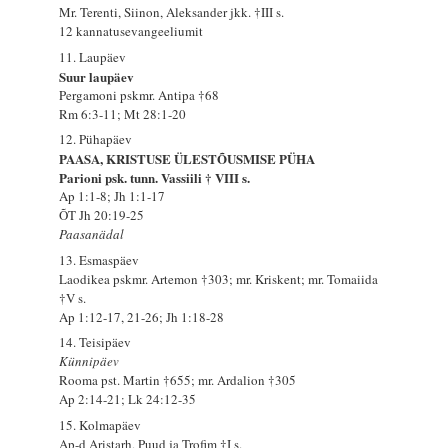
Mr. Terenti, Siinon, Aleksander jkk. †III s.
12 kannatusevangeeliumit
11. Laupäev
Suur laupäev
Pergamoni pskmr. Antipa †68
Rm 6:3-11; Mt 28:1-20
12. Pühapäev
PAASA, KRISTUSE ÜLESTÕUSMISE PÜHA
Parioni psk. tunn. Vassiili † VIII s.
Ap 1:1-8; Jh 1:1-17
ÕT Jh 20:19-25
Paasanädal
13. Esmaspäev
Laodikea pskmr. Artemon †303; mr. Kriskent; mr. Tomaiida
†V s.
Ap 1:12-17, 21-26; Jh 1:18-28
14. Teisipäev
Künnipäev
Rooma pst. Martin †655; mr. Ardalion †305
Ap 2:14-21; Lk 24:12-35
15. Kolmapäev
Ap-d Aristarh, Puud ja Trofim †I s.