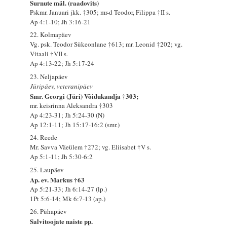
Surnute mäl. (raadovits)
Pskmr. Januari jkk. †305; mr-d Teodor, Filippa †II s.
Ap 4:1-10; Jh 3:16-21
22. Kolmapäev
Vg. psk. Teodor Sükeonlane †613; mr. Leonid †202; vg.
Vitaali †VII s.
Ap 4:13-22; Jh 5:17-24
23. Neljapäev
Jüripäev, veteranipäev
Smr. Georgi (Jüri) Võidukandja †303;
mr. keisrinna Aleksandra †303
Ap 4:23-31; Jh 5:24-30 (N)
Ap 12:1-11; Jh 15:17-16:2 (smr.)
24. Reede
Mr. Savva Väeülem †272; vg. Eliisabet †V s.
Ap 5:1-11; Jh 5:30-6:2
25. Laupäev
Ap. ev. Markus †63
Ap 5:21-33; Jh 6:14-27 (lp.)
1Pt 5:6-14; Mk 6:7-13 (ap.)
26. Pühapäev
Salvitoojate naiste pp.