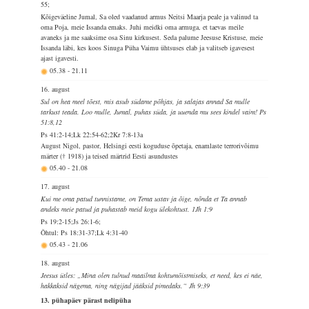
55;
Kõigeväeline Jumal, Sa oled vaadanud armus Neitsi Maarja peale ja valinud ta
oma Poja, meie Issanda emaks. Juhi meidki oma armuga, et taevas meile
avaneks ja me saaksime osa Sinu kirkusest. Seda palume Jeesuse Kristuse, meie
Issanda läbi, kes koos Sinuga Püha Vaimu ühtsuses elab ja valitseb igavesest
ajast igavesti.
05.38
-
21.11
16. august
Sul on hea meel tõest, mis asub südame põhjas, ja salajas annad Sa mulle
tarkust teada. Loo mulle, Jumal, puhas süda, ja uuenda mu sees kindel vaim! Ps
51:8,12
Ps 41:2-14;Lk 22:54-62;2Kr 7:8-13a
August Nigol, pastor, Helsingi eesti koguduse õpetaja, enamlaste terrorivõimu
märter († 1918) ja teised märtrid Eesti asundustes
05.40
-
21.08
17. august
Kui me oma patud tunnistame, on Tema ustav ja õige, nõnda et Ta annab
andeks meie patud ja puhastab meid kogu ülekohtust. 1Jh 1:9
Ps 19:2-15;Js 26:1-6;
Õhtul: Ps 18:31-37;Lk 4:31-40
05.43
-
21.06
18. august
Jeesus ütles: „Mina olen tulnud maailma kohtumõistmiseks, et need, kes ei näe,
hakkaksid nägema, ning nägijad jääksid pimedaks.“ Jh 9:39
13. pühapäev pärast nelipüha