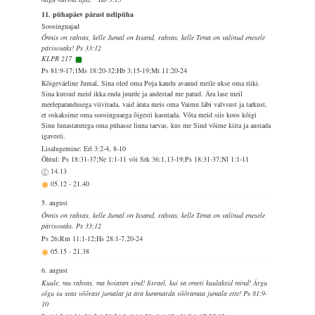
11. pühapäev pärast nelipüha
Soosinguajad
Õnnis on rahvas, kelle Jumal on Issand, rahvas, kelle Tema on valinud enesele
pärisosaks! Ps 33:12
KLPR 217
Ps 81:9-17;1Ms 18:20-32;Hb 3:15-19;Mt 11:20-24
Kõigeväeline Jumal, Sina oled oma Poja kaudu avanud meile ukse oma riiki.
Sina kutsud meid ikka enda juurde ja andestad me patud. Ära lase meil
meeleparandusega viivitada, vaid ärata meis oma Vaimu läbi valvsust ja tarkust,
et oskaksime oma soosinguaega õigesti kasutada. Võta meid siis koos kõigi
Sinu lunastatutega oma pühasse linna taevas, kus me Sind võime kiita ja austada
igavesti.
Lisalugemine: Erl 3:2-4, 8-10
Õhtul: Ps 18:31-37;Ne 1:1-11 või Srk 36:1,13-19;Ps 18:31-37;Nl 1:1-11
14.13
05.12
-
21.40
5. august
Õnnis on rahvas, kelle Jumal on Issand, rahvas, kelle Tema on valinud enesele
pärisosaks. Ps 33:12
Ps 26;Rm 11:1-12;Hs 28:1-7,20-24
05.15
-
21.38
6. august
Kuule, mu rahvas, ma hoiatan sind! Iisrael, kui sa ometi kuulaksid mind! Ärgu
olgu su seas võõrast jumalat ja ära kummarda võõramaa jumala ette! Ps 81:9-
10