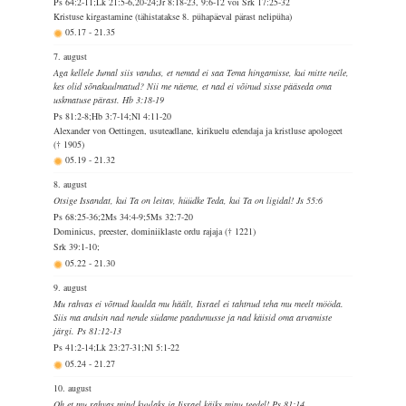
Ps 64:2-11;Lk 21:5-6,20-24;Jr 8:18-23, 9:6-12 või Srk 17:25-32
Kristuse kirgastamine (tähistatakse 8. pühapäeval pärast nelipüha)
05.17
-
21.35
7. august
Aga kellele Jumal siis vandus, et nemad ei saa Tema hingamisse, kui mitte neile,
kes olid sõnakuulmatud? Nii me näeme, et nad ei võinud sisse pääseda oma
uskmatuse pärast. Hb 3:18-19
Ps 81:2-8;Hb 3:7-14;Nl 4:11-20
Alexander von Oettingen, usuteadlane, kirikuelu edendaja ja kristluse apologeet
(† 1905)
05.19
-
21.32
8. august
Otsige Issandat, kui Ta on leitav, hüüdke Teda, kui Ta on ligidal! Js 55:6
Ps 68:25-36;2Ms 34:4-9;5Ms 32:7-20
Dominicus, preester, dominiiklaste ordu rajaja († 1221)
Srk 39:1-10;
05.22
-
21.30
9. august
Mu rahvas ei võtnud kuulda mu häält, Iisrael ei tahtnud teha mu meelt mööda.
Siis ma andsin nad nende südame paadumusse ja nad käisid oma arvamiste
järgi. Ps 81:12-13
Ps 41:2-14;Lk 23:27-31;Nl 5:1-22
05.24
-
21.27
10. august
Oh et mu rahvas mind kuulaks ja Iisrael käiks minu teedel! Ps 81:14