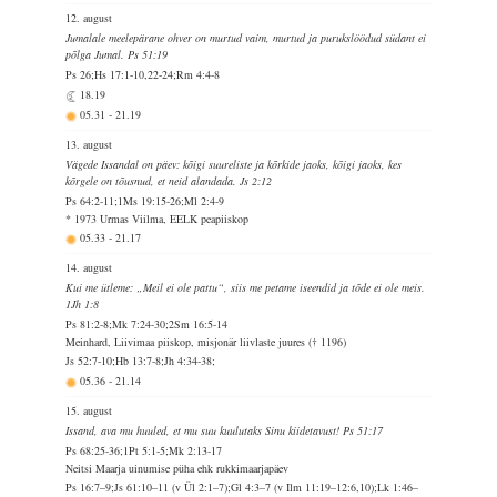
12. august
Jumalale meelepärane ohver on murtud vaim, murtud ja purukslöödud südant ei
põlga Jumal. Ps 51:19
Ps 26;Hs 17:1-10,22-24;Rm 4:4-8
18.19
05.31
-
21.19
13. august
Vägede Issandal on päev: kõigi suureliste ja kõrkide jaoks, kõigi jaoks, kes
kõrgele on tõusnud, et neid alandada. Js 2:12
Ps 64:2-11;1Ms 19:15-26;Ml 2:4-9
* 1973 Urmas Viilma, EELK peapiiskop
05.33
-
21.17
14. august
Kui me ütleme: „Meil ei ole pattu“, siis me petame iseendid ja tõde ei ole meis.
1Jh 1:8
Ps 81:2-8;Mk 7:24-30;2Sm 16:5-14
Meinhard, Liivimaa piiskop, misjonär liivlaste juures († 1196)
Js 52:7-10;Hb 13:7-8;Jh 4:34-38;
05.36
-
21.14
15. august
Issand, ava mu huuled, et mu suu kuulutaks Sinu kiidetavust! Ps 51:17
Ps 68:25-36;1Pt 5:1-5;Mk 2:13-17
Neitsi Maarja uinumise püha ehk rukkimaarjapäev
Ps 16:7–9;Js 61:10–11 (v Ül 2:1–7);Gl 4:3–7 (v Ilm 11:19–12:6,10);Lk 1:46–