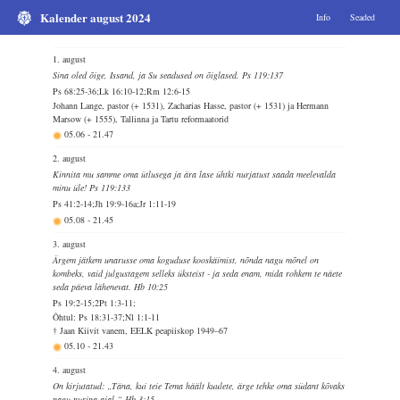
Kalender august 2024
Info
Seaded
1. august
Sina oled õige, Issand, ja Su seadused on õiglased. Ps 119:137
Ps 68:25-36;Lk 16:10-12;Rm 12:6-15
Johann Lange, pastor (+ 1531), Zacharias Hasse, pastor (+ 1531) ja Hermann
Marsow (+ 1555), Tallinna ja Tartu reformaatorid
05.06
-
21.47
2. august
Kinnita mu samme oma ütlusega ja ära lase ühtki nurjatust saada meelevalda
minu üle! Ps 119:133
Ps 41:2-14;Jh 19:9-16a;Jr 1:11-19
05.08
-
21.45
3. august
Ärgem jätkem unarusse oma koguduse kooskäimist, nõnda nagu mõnel on
kombeks, vaid julgustagem selleks üksteist - ja seda enam, mida rohkem te näete
seda päeva lähenevat. Hb 10:25
Ps 19:2-15;2Pt 1:3-11;
Õhtul: Ps 18:31-37;Nl 1:1-11
† Jaan Kiivit vanem, EELK peapiiskop 1949–67
05.10
-
21.43
4. august
On kirjutatud: „Täna, kui teie Tema häält kuulete, ärge tehke oma südant kõvaks
nagu nurina ajal.“ Hb 3:15