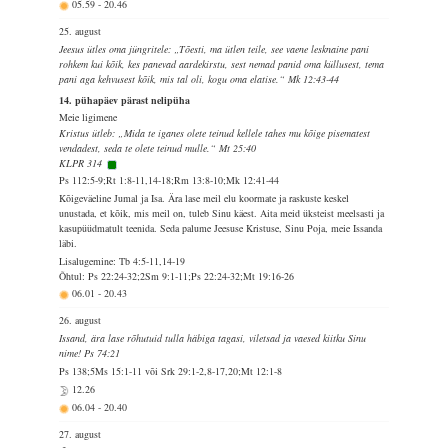
05.59
-
20.46
25. august
Jeesus ütles oma jüngritele: „Tõesti, ma ütlen teile, see vaene lesknaine pani
rohkem kui kõik, kes panevad aardekirstu, sest nemad panid oma küllusest, tema
pani aga kehvusest kõik, mis tal oli, kogu oma elatise.“ Mk 12:43-44
14. pühapäev pärast nelipüha
Meie ligimene
Kristus ütleb: „Mida te iganes olete teinud kellele tahes mu kõige pisematest
vendadest, seda te olete teinud mulle.“ Mt 25:40
KLPR 314
Ps 112:5-9;Rt 1:8-11,14-18;Rm 13:8-10;Mk 12:41-44
Kõigeväeline Jumal ja Isa. Ära lase meil elu koormate ja raskuste keskel
unustada, et kõik, mis meil on, tuleb Sinu käest. Aita meid üksteist meelsasti ja
kasupüüdmatult teenida. Seda palume Jeesuse Kristuse, Sinu Poja, meie Issanda
läbi.
Lisalugemine: Tb 4:5-11,14-19
Õhtul: Ps 22:24-32;2Sm 9:1-11;Ps 22:24-32;Mt 19:16-26
06.01
-
20.43
26. august
Issand, ära lase rõhutuid tulla häbiga tagasi, viletsad ja vaesed kiitku Sinu
nime! Ps 74:21
Ps 138;5Ms 15:1-11 või Srk 29:1-2,8-17,20;Mt 12:1-8
12.26
06.04
-
20.40
27. august