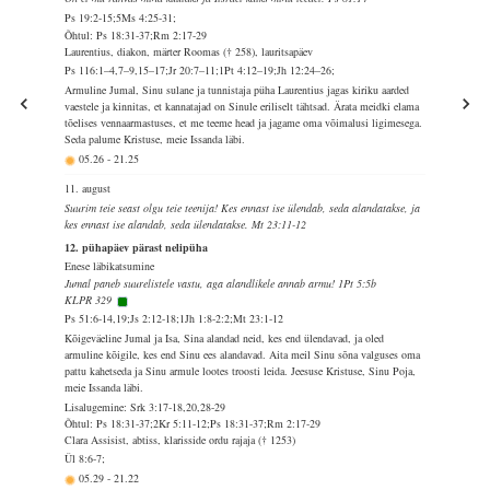
Ps 19:2-15;5Ms 4:25-31;
Õhtul: Ps 18:31-37;Rm 2:17-29
Laurentius, diakon, märter Roomas († 258), lauritsapäev
Ps 116:1–4,7–9,15–17;Jr 20:7–11;1Pt 4:12–19;Jh 12:24–26;
Armuline Jumal, Sinu sulane ja tunnistaja püha Laurentius jagas kiriku aarded
vaestele ja kinnitas, et kannatajad on Sinule eriliselt tähtsad. Ärata meidki elama
tõelises vennaarmastuses, et me teeme head ja jagame oma võimalusi ligimesega.
Seda palume Kristuse, meie Issanda läbi.
05.26
-
21.25
11. august
Suurim teie seast olgu teie teenija! Kes ennast ise ülendab, seda alandatakse, ja
kes ennast ise alandab, seda ülendatakse. Mt 23:11-12
12. pühapäev pärast nelipüha
Enese läbikatsumine
Jumal paneb suurelistele vastu, aga alandlikele annab armu! 1Pt 5:5b
KLPR 329
Ps 51:6-14,19;Js 2:12-18;1Jh 1:8-2:2;Mt 23:1-12
Kõigeväeline Jumal ja Isa, Sina alandad neid, kes end ülendavad, ja oled
armuline kõigile, kes end Sinu ees alandavad. Aita meil Sinu sõna valguses oma
pattu kahetseda ja Sinu armule lootes troosti leida. Jeesuse Kristuse, Sinu Poja,
meie Issanda läbi.
Lisalugemine: Srk 3:17-18,20,28-29
Õhtul: Ps 18:31-37;2Kr 5:11-12;Ps 18:31-37;Rm 2:17-29
Clara Assisist, abtiss, klarisside ordu rajaja († 1253)
Ül 8:6-7;
05.29
-
21.22