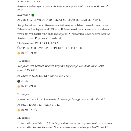
Jeesus - meie aitaja
Rudjutud pilliroogu ei murra Ta katki ja hõõguvat tahti ei kustuta Ta ära. Js
42:3
KLPR 264
Ps 30:3-6,12-13 või Ps 146:5-10;2Kn 5:1-15;Ap 3:1-10;Jh 9:1-7,39-41
Kõige halastuse Jumal, Sina rõõmustad meid oma lihaks saanud Sõna Jeesuse
Kristusega, kes lepitas meid Sinuga. Puhasta meid oma tervendava ja andestava
väega kõigest patust ning anna meile jõudu Sind teenida. Seda palume Jeesuse
Kristuse, Sinu Poja, meie Issanda läbi.
Lisalugemine: Trk 1:13-15; 2:23-24
Õhtul: Ps 18:31-37;Js 38:1-20;Ps 18:31-37;Lk 4:31-40
05.45
-
21.03
19. august
Kes jõuab ära rääkida Issanda vägevaid tegusid ja kuulutada kõike Tema
kiitust? Ps 106:2
Ps 26;Mt 9:32-35;Kg 4:17-5:6 või Srk 27:4-7
21.26
05.47
-
21.00
20. august
Issand, mu Jumal, ma kisendasin Su poole ja Sa tegid mu terveks. Ps 30:3
Ps 64:2-11;4Ms 12:1-15;Mk 3:1-12
05.50
-
20.57
21. august
Peetrus ütles jalutule: „Hõbedat ega kulda mul ei ole, aga mis mul on, seda ma
annan sulle: Jeesuse Kristuse, Naatsaretlase nimel - tõuse ja kõnni!“ Ap 3:6