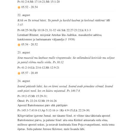
Ps 81:2-8;Mt 17:14-21;Mt 15:1-20
05.52
-
20.54
22. august
Kõik on Ta teinud hästi, Ta paneb ju kurdid kuulma ja keeletud rääkima! Mk
7:37
Ps 68:25-36;Õp 10:18-21,31-32 või Srk 22:27-23:2;Lk 8:1-3
Leonhard Blumer, misjonär Arushas Ida–Aafrikas, masaikeelse aabitsa,
katekismuse ja lauluraamatu väljaandja († 1938)
05.54
-
20.52
23. august
Sina muutsid mu kaebuse mulle ringtantsuks; Sa vallandasid kotiriide mu seljast
ja panid rõõmu mulle vööks. Ps 30:12
Ps 41:2-14;Lk 23:6-12;Mt 12:9-21
05.57
-
20.49
24. august
Issand päästab lahti, kes on kinni seotud. Issand avab pimedate silmad; Issand
seab püsti need, kes on küüru vajutatud. Ps 146:7-8
Ps 19:2-15;Mt 15:29-31;
Õhtul: Ps 22:24-32;Mt 19:16-26
Apostel Bartolomeuse päev ehk pärtlipäev
Ps 145:3-7;43:8-13;Ap 5:12-16 (v 1Kr 4:9-15);Lk 22:24-30;
Kõigeväeline igavene Jumal, me täname Sind, et võime täna tähistada apostel
Bartolomeuse päeva, ja palume Sind: aita oma Kirikul armastada seda sõna,
millesse apostel uskus, ja ustavalt kuulutada Sinu Poja evangeeliumi, mida tema
õpetas. Seda palume Jeesuse Kristuse, meie Issanda läbi.