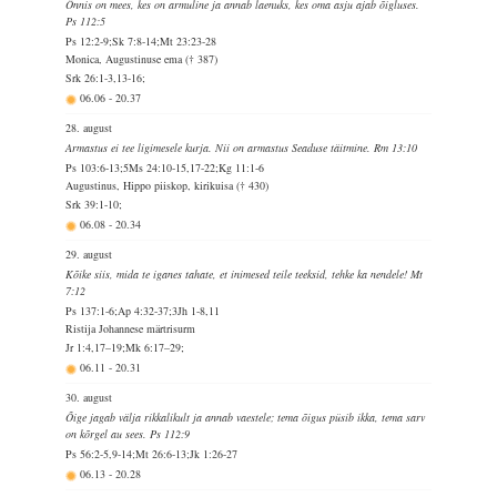
Õnnis on mees, kes on armuline ja annab laenuks, kes oma asju ajab õigluses.
Ps 112:5
Ps 12:2-9;Sk 7:8-14;Mt 23:23-28
Monica, Augustinuse ema († 387)
Srk 26:1-3,13-16;
06.06
-
20.37
28. august
Armastus ei tee ligimesele kurja. Nii on armastus Seaduse täitmine. Rm 13:10
Ps 103:6-13;5Ms 24:10-15,17-22;Kg 11:1-6
Augustinus, Hippo piiskop, kirikuisa († 430)
Srk 39:1-10;
06.08
-
20.34
29. august
Kõike siis, mida te iganes tahate, et inimesed teile teeksid, tehke ka nendele! Mt
7:12
Ps 137:1-6;Ap 4:32-37;3Jh 1-8,11
Ristija Johannese märtrisurm
Jr 1:4,17–19;Mk 6:17–29;
06.11
-
20.31
30. august
Õige jagab välja rikkalikult ja annab vaestele; tema õigus püsib ikka, tema sarv
on kõrgel au sees. Ps 112:9
Ps 56:2-5,9-14;Mt 26:6-13;Jk 1:26-27
06.13
-
20.28