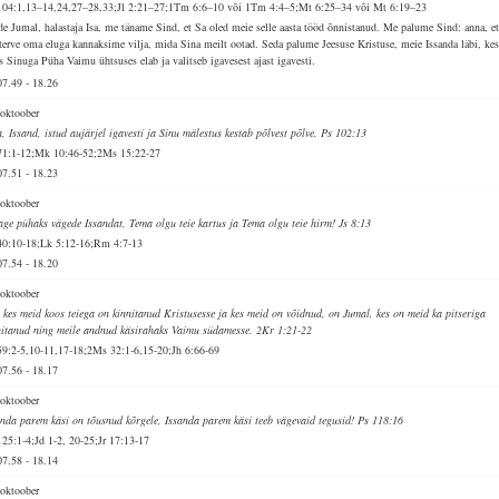
104:1,13–14,24,27–28,33;Jl 2:21–27;1Tm 6:6–10 või 1Tm 4:4–5;Mt 6:25–34 või Mt 6:19–23
de Jumal, halastaja Isa, me täname Sind, et Sa oled meie selle aasta tööd õnnistanud. Me palume Sind: anna, e
terve oma eluga kannaksime vilja, mida Sina meilt ootad. Seda palume Jeesuse Kristuse, meie Issanda läbi, ke
s Sinuga Püha Vaimu ühtsuses elab ja valitseb igavesest ajast igavesti.
07.49
-
18.26
 oktoober
a, Issand, istud aujärjel igavesti ja Sinu mälestus kestab põlvest põlve. Ps 102:13
71:1-12;Mk 10:46-52;2Ms 15:22-27
07.51
-
18.23
 oktoober
age pühaks vägede Issandat, Tema olgu teie kartus ja Tema olgu teie hirm! Js 8:13
40:10-18;Lk 5:12-16;Rm 4:7-13
07.54
-
18.20
 oktoober
, kes meid koos teiega on kinnitanud Kristusesse ja kes meid on võidnud, on Jumal, kes on meid ka pitseriga
nitanud ning meile andnud käsirahaks Vaimu südamesse. 2Kr 1:21-22
59:2-5,10-11,17-18;2Ms 32:1-6,15-20;Jh 6:66-69
07.56
-
18.17
 oktoober
anda parem käsi on tõusnud kõrgele, Issanda parem käsi teeb vägevaid tegusid! Ps 118:16
125:1-4;Jd 1-2, 20-25;Jr 17:13-17
07.58
-
18.14
 oktoober