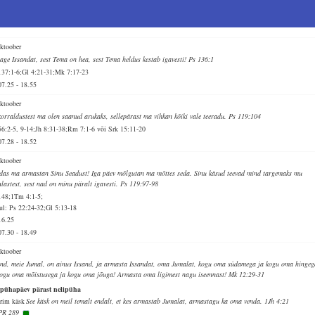
oktoober
age Issandat, sest Tema on hea, sest Tema heldus kestab igavesti! Ps 136:1
137:1-6;Gl 4:21-31;Mk 7:17-23
07.25
-
18.55
oktoober
korraldustest ma olen saanud arukaks, sellepärast ma vihkan kõiki vale teeradu. Ps 119:104
56:2-5, 9-14;Jh 8:31-38;Rm 7:1-6 või Srk 15:11-20
07.28
-
18.52
oktoober
das ma armastan Sinu Seadust! Iga päev mõlgutan ma mõttes seda. Sinu käsud teevad mind targemaks mu
nlastest, sest nad on minu päralt igavesti. Ps 119:97-98
148;1Tm 4:1-5;
ul: Ps 22:24-32;Gl 5:13-18
16.25
07.30
-
18.49
oktoober
and, meie Jumal, on ainus Issand, ja armasta Issandat, oma Jumalat, kogu oma südamega ja kogu oma hingeg
kogu oma mõistusega ja kogu oma jõuga! Armasta oma ligimest nagu iseennast! Mk 12:29-31
 pühapäev pärast nelipüha
rim käsk
See käsk on meil temalt endalt, et kes armastab Jumalat, armastagu ka oma venda. 1Jh 4:21
PR 289