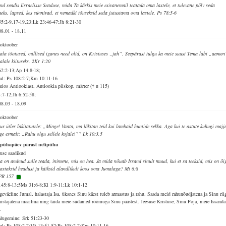
and seadis Iisraelisse Seaduse, mida Ta käskis meie esivanemail teatada oma lastele, et tulevane põlv seda
neks, lapsed, kes sünnivad, et nemadki tõuseksid seda jutustama oma lastele. Ps 78:5-6
55:2-9,17-19,23;Lk 23:46-47;Jh 8:21-30
08.01
-
18.11
 oktoober
ala tõotused, millised iganes need olid, on Kristuses „jah“. Seepärast tulgu ka meie suust Tema läbi „aamen
alale kiituseks. 2Kr 1:20
62:2-13;Ap 14:8-18;
ul: Ps 108:2-7;Km 10:11-16
atios Antiookiast, Antiookia piiskop, märter († u 115)
3:7-12;Jh 6:52-58;
08.03
-
18.09
 oktoober
sus ütles läkitatutele: „Minge! Vaata, ma läkitan teid kui lambaid huntide sekka. Aga kui te astute kuhugi majj
lge esmalt: „Rahu olgu sellele kojale!““ Lk 10:3,5
 pühapäev pärast nelipüha
suse saadikud
a on andnud sulle teada, inimene, mis on hea. Ja mida nõuab Issand sinult muud, kui et sa teeksid, mis on õi
astaksid headust ja käiksid alandlikult koos oma Jumalaga? Mi 6:8
PR 157
145:8-13;5Ms 31:6-8;Kl 1:9-11;Lk 10:1-12
geväeline Jumal, halastaja Isa, üksnes Sinu käest tuleb armastus ja rahu. Saada meid rahunõudjatena ja Sinu rii
nistajatena maailma ning täida meie südamed rõõmuga Sinu päästest. Jeesuse Kristuse, Sinu Poja, meie Issanda
.
alugemine: Srk 51:23-30
ul: Ps 108:2-7;Mt 13:51-52;Ps 108:2-7;Km 10:11-16