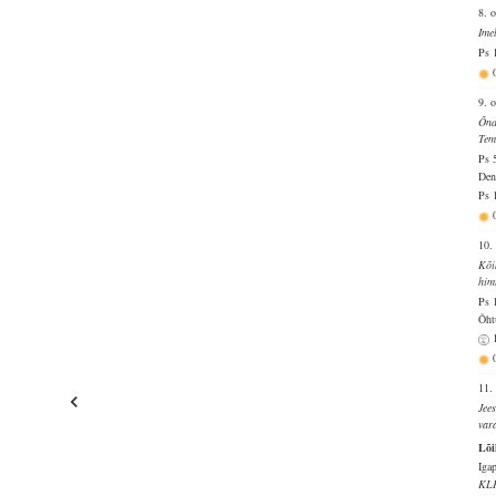
8. 
Ime
Ps 
9. 
Õnd
Tem
Ps 
Deni
Ps 
10.
Kõi
him
Ps 
Õht
11.
Jee
var
Lõi
Iga
KL