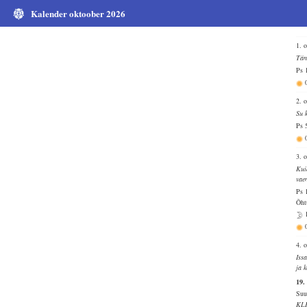
Kalender oktoober 2026
1. 
Tän
Ps 
2. 
Su 
Ps 
3. 
Kui
vae
Ps 
Õht
4. 
Iss
ja 
19.
Suu
KL