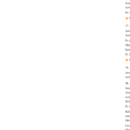
Iss
tun
Ps 
17.
Jum
Jum
Ps 
Õht
Ign
Fl 
18.
Jee
üte
21.
Jee
Tem
arm
KL
Ps 
Kõi
tun
läbi
Lis
Õht