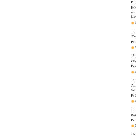
Ps 
Hel
me 
koo
12.
Sin
Ps 
13.
Pid
Ps 
14.
See
kin
Ps 
15.
Iss
Ps 
16.