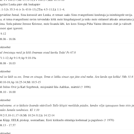
ngelist Luuka päev ehk luukapäev
1:1-3;Js 35:3–6 (v Js 43:8–13);2Tm 4:5–11;Lk 1:1–4;
geväeline Jumal, Sina kutsusid arst Luuka, et temast saaks Sinu evangeeliumi kuulutaja ja inimhingede ravija.
a, et tema evangeeliumi ravim tervendaks kõik meie hingehaigused ja teeks meie südamed ärksaks armastama j
nima. Seda palume Jeesuse Kristuse, meie Issanda läbi, kes koos Sinuga Püha Vaimu ühtsuses elab ja valitseb
esest ajast igavesti.
19.12
08.06
-
18.06
 oktoober
al õnnistagu meid ja kõik ilmamaa otsad kartku Teda! Ps 67:8
71:1-12;Ap 9:1-9;Ap 9:10-19a
08.08
-
18.03
 oktoober
and ise käib su ees, Tema on sinuga, Tema ei lahku sinust ega jäta sind maha. Ära karda ega kohku! 5Ms 31:8
40:10-18;Ap 16:25-34;Mt 10:5-15
ld Julius Ovir ja Karl Segebrock, misjonärid Ida–Aafrikas, märtrid († 1896)
08.10
-
18.00
 oktoober
palvetame, et te käiksite Issanda vääriliselt Talle kõigiti meeldida püüdes, kandes vilja igasuguses heas töös j
vades Jumala tundmises. Kl 1:10
59:2-5,10-11,17-18;Mt 10:24-31;Lk 14:12-14
an Kõpp, EELK piiskop, usuteadlane, Eesti kirikuelu edendaja kodumaal ja paguluses († 1970)
08.13
-
17.57
 oktoober