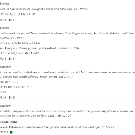
oktoober
lised on Sinu tunnistused, sellepärast hoiab neid minu hing. Ps 119:129
137:1-6;Ap 6:1-7;Mk 3:31-35
07.42
-
18.34
oktoober
sad on need, kes peavad Tema tunnistusi ja nõuavad Teda kõigest südamest, kes ei tee ka ülekohut, vaid käiva
a teedel! Ps 119:2-3
56:2-5,9-14;Jh 18:7-9;Rm 15:1-6
s e Dionysius, Pariisi piiskop, ja ta kaaslased, märtrid († u 250)
117;Ef 4:1–7,11–13;Mt 23:8–12;
07.44
-
18.31
 oktoober
k, mis on maailmas - lihahimu ja silmahimu ja elukõrkus -, ei ole Isast, vaid maailmast. Ja maailm kaob ja t
u, aga kes teeb Jumala tahtmist, püsib igavesti. 1Jh 2:16-17
148;Mt 5:17-19;
ul: Ps 108:2-7;Js 30:15-18
18.50
07.46
-
18.28
 oktoober
sus ütleb: „Koguge endile aardeid taevasse, kus koi ega rooste neid ei riku ja kuhu vargad sisse ei murra ega
asta! Sest kus su aare on, seal on ka su süda.“ Mt 6:20-21
kustänupüha
päevane leib
Kõikide silmad ootavad Sind ja Sina annad neile nende roa omal ajal. Ps 145:15
PR 154