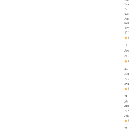
Eva
Ps 
Kõi
Ann
tee
igav
19.
Jum
Ps 
20.
Iss
Ps 
Eva
21.
Me 
kas
Ps 
Joh
22.