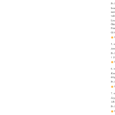
Ps 
Iss
mei
vali
Lis
Õht
Fran
Gl 
5. 
Ann
Ps 
† 1
6. 
Kuu
kõi
Ps 
7. 
Ärg
1Jh
Ps 