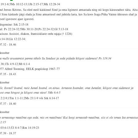
119:1-8;5Ms 10:12-13;1Jh 2:15-17;Mk 12:28-34
and Jeesus Kristus, Sa oled meil käskinud Sind ja oma ligimest armastada ning nii kogu käsuseadust täita. Aita
l Sinu käskude järgi elada ja Sinu armastusel end juhtida lasta, kes Sa koos Isaga Püha Vaimu ühtsuses elad ja
tsed igavesest ajast igavesti.
alugemine: Srk 2:15-18
ul: Ps 22:24-32;5Ms 30:11-20;Ps 22:24-32;Gl 5:13-18
ciscus Assisist, diakon, frantsisklaste ordu rajaja († 1226)
6:14-18;Lk 12:22-34;
07.32
-
18.46
oktoober
a mulle arusaamist panna tähele Su Seadust ja seda pidada kõigest südamest! Ps 119:34
138;1Ts 4:9-12;Mt 6:1-4
977 Alfred Tooming, EELK peapiiskop 1967–77
07.35
-
18.43
oktoober
le, Iisrael! Issand, meie Jumal Issand, on ainus. Armasta Issandat, oma Jumalat, kõigest oma südamest ja
gest oma hingest ja kõigest oma väest! 5Ms 6:4-5
12:2-9;1Tm 1:1-11;2Ms 23:1-9 või Srk 6:14-17
07.37
-
18.40
oktoober
e armastage maailma ega seda, mis on maailmas! Kui keegi armastab maailma, siis ei ole temas Isa armastus
 2:15
103:6-13;Ül 8:4-7;Rm 14:19-23
07.39
-
18.37