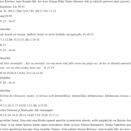
suse Kristuse, meie Issanda läbi, kes koos Sinuga Püha Vaimu ühtsuses elab ja valitseb igavesest ajast igavesti.
alugemine: Lm 28-43
ul: Ps 108:2-7;Ilm 14:6-7;Ps 108:2-7;Gl 1:1-12
veaeg
03.00
07.23
-
16.47
 oktoober
ede Issand on meiega, Jaakobi Jumal on meile kindlaks varjupaigaks. Ps 46:12
71:1-12;Mt 10:32-33;1Kr 1:10-18
06.12
07.25
-
16.44
 oktoober
and ütles Jeremijale: „Kui sa pöördud, siis ma lasen sind jälle seista mu palge ees. Ja kui sa lahutad väärtusl
isest, siis sa oled otsekui minu suu.“ Jr 15:19
40:10-18;Ne 8:1-8;Jos 24:1-2a,14-18
jonipüha
07.28
-
16.41
 oktoober
iitleme ka viletsusest, teades, et viletsus toob kannatlikkuse, kannatlikkus läbikatsutuse, läbikatsutus lootuse.
-4
59:2-5,10-11,17-18;Gl 3:11;1Kr 4:15-20
stlite Siimona ja Juuda päev ehk simunapäev
89:2,6,16–18;Js 28:14–16;Ef 2:19–22;Jh 15:7–11;
geväeline Jumal, Sina oled oma Kiriku rajanud apostlite ja prohvetite alusele, mille nurgakiviks on Kristus Jee
. Anna, et me nende õpetuse kaudu saame usuosaduses üheks ja koos Siimon Kananaiose, Juudas Jaakobuse poja
gi teiste apostlitega kasvame Sinu templiks Vaimus. Seda palume Jeesuse Kristuse, meie Issanda läbi, kes koos