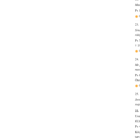
Maa
Ps 
23.
Sin
rää
Ps 
† 1
24.
Me 
mee
Ps 
Õht
25.
Jee
sug
22.
Usu
KL
Ps 
Kõi
tar