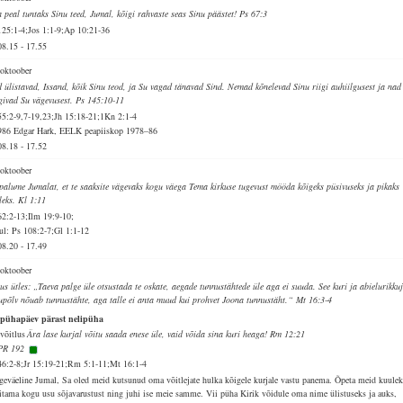
 peal tuntaks Sinu teed, Jumal, kõigi rahvaste seas Sinu päästet! Ps 67:3
125:1-4;Jos 1:1-9;Ap 10:21-36
08.15
-
17.55
 oktoober
d ülistavad, Issand, kõik Sinu teod, ja Su vagad tänavad Sind. Nemad kõnelevad Sinu riigi auhiilgusest ja nad
givad Su vägevusest. Ps 145:10-11
55:2-9,7-19,23;Jh 15:18-21;1Kn 2:1-4
986 Edgar Hark, EELK peapiiskop 1978–86
08.18
-
17.52
 oktoober
palume Jumalat, et te saaksite vägevaks kogu väega Tema kirkuse tugevust mööda kõigeks püsivuseks ja pikaks
leks. Kl 1:11
62:2-13;Ilm 19:9-10;
ul: Ps 108:2-7;Gl 1:1-12
08.20
-
17.49
 oktoober
sus ütles: „Taeva palge üle otsustada te oskate, aegade tunnustähtede üle aga ei suuda. See kuri ja abielurikku
upõlv nõuab tunnustähte, aga talle ei anta muud kui prohvet Joona tunnustäht.“ Mt 16:3-4
 pühapäev pärast nelipüha
võitlus
Ära lase kurjal võitu saada enese üle, vaid võida sina kuri heaga! Rm 12:21
PR 192
46:2-8;Jr 15:19-21;Rm 5:1-11;Mt 16:1-4
geväeline Jumal, Sa oled meid kutsunud oma võitlejate hulka kõigele kurjale vastu panema. Õpeta meid kuulek
vitama kogu usu sõjavarustust ning juhi ise meie samme. Vii püha Kirik võidule oma nime ülistuseks ja auks,