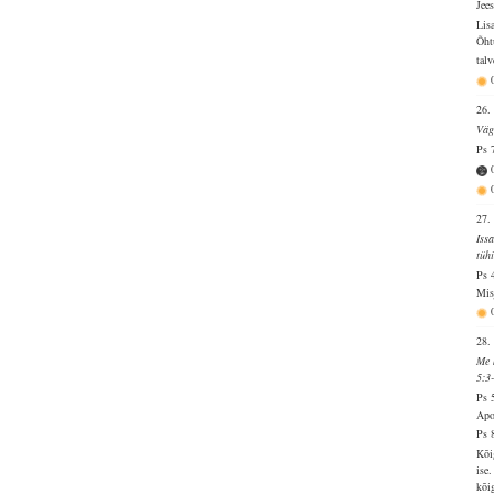
Jee
Lis
Õht
tal
26.
Väg
Ps 
27.
Iss
tüh
Ps 
Mis
28.
Me k
5:3
Ps 
Apo
Ps 
Kõi
ise
kõi