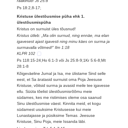
rääkinud! Js 25:8
Ps 18:2,8-17;
Kristuse ülestõusmise püha ehk 1.
ülestõusmispüha
Kristus on surnuist üles tõusnud!
Kristus ütleb: „Ma olin surnud, ning ennäe, ma elan
igavesest ajast igavesti ning minu käes on surma ja
surmavalla võtmed!“ Ilm 1:18
KLPR 102
Ps 118:15-24;Ho 6:1-3 või Js 25:8-9;1Kr 5:6-8;Mt
28:1-8
Kõigeväeline Jumal ja Isa, me ülistame Sind selle
eest, et Sa äratasid surnuist oma Poja Jeesuse
Kristuse, võitsid surma ja avasid meile tee igavesse
ellu. Süüta tõelist ülestõusmisrõõmu meie
südames, kes me ristimises oleme osa saanud
Sinu ülestõusmise väest. Kinnita meid, et kogu
südamest usuksime Kristusesse kui meie
Lunastajasse ja püsiksime Temas. Jeesuse
Kristuse, Sinu Poja, meie Issanda läbi.