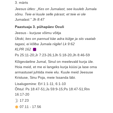
3. märts
Jeesus ütles: „Kes on Jumalast, see kuuleb Jumala
sõnu. Teie ei kuule selle pärast, et teie ei ole
Jumalast.“ Jh 8:47
Paastuaja 3. pühapäev Oculi
Jeesus - kurjuse võimu võitja
Ükski, kes on pannud käe adra külge ja siis vaatab
tagasi, ei kõlba Jumala riigile! Lk 9:62
KLPR 162
Ps 25:11-20;Jr 7:23-26;1Jh 5:18-20;Jh 8:46-59
Kõigeväeline Jumal, Sinul on meelevald kurja üle.
Hoia meid, et me ei langeks kurja küüsi ja lase oma
armastusel juhtida meie elu. Kuule meid Jeesuse
Kristuse, Sinu Poja, meie Issanda läbi.
Lisalugemine: Erl 1:1-11; 6:1-10
Õhtul: Ps 18:47-51;Js 59:9-15;Ps 18:47-51;Rm
16:17-20
17.23
07.11
-
17.56