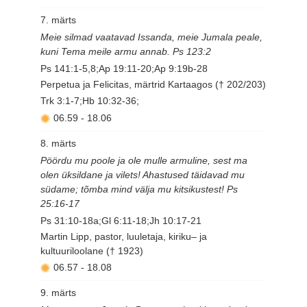
7. märts
Meie silmad vaatavad Issanda, meie Jumala peale,
kuni Tema meile armu annab. Ps 123:2
Ps 141:1-5,8;Ap 19:11-20;Ap 9:19b-28
Perpetua ja Felicitas, märtrid Kartaagos († 202/203)
Trk 3:1-7;Hb 10:32-36;
06.59
-
18.06
8. märts
Pöördu mu poole ja ole mulle armuline, sest ma
olen üksildane ja vilets! Ahastused täidavad mu
südame; tõmba mind välja mu kitsikustest! Ps
25:16-17
Ps 31:10-18a;Gl 6:11-18;Jh 10:17-21
Martin Lipp, pastor, luuletaja, kiriku– ja
kultuuriloolane († 1923)
06.57
-
18.08
9. märts