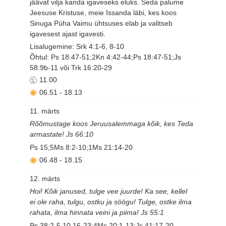
jäävat vilja kanda igaveseks eluks. Seda palume
Jeesuse Kristuse, meie Issanda läbi, kes koos
Sinuga Püha Vaimu ühtsuses elab ja valitseb
igavesest ajast igavesti.
Lisalugemine: Srk 4:1-6, 8-10
Õhtul: Ps 18:47-51;2Kn 4:42-44;Ps 18:47-51;Js
58:9b-11 või Trk 16:20-29
11.00
06.51
-
18.13
11. märts
Rõõmustage koos Jeruusalemmaga kõik, kes Teda
armastate! Js 66:10
Ps 15;5Ms 8:2-10;1Ms 21:14-20
06.48
-
18.15
12. märts
Hoi! Kõik janused, tulge vee juurde! Ka see, kellel
ei ole raha, tulgu, ostku ja söögu! Tulge, ostke ilma
rahata, ilma hinnata veini ja piima! Js 55:1
Ps 38:2-5,10,16-23;4Ms 20:1-13;Js 41:17-20