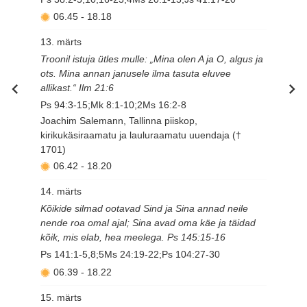
06.45
-
18.18
13. märts
Troonil istuja ütles mulle: „Mina olen A ja O, algus ja
ots. Mina annan janusele ilma tasuta eluvee
allikast.“ Ilm 21:6
Ps 94:3-15;Mk 8:1-10;2Ms 16:2-8
Joachim Salemann, Tallinna piiskop,
kirikukäsiraamatu ja lauluraamatu uuendaja (†
1701)
06.42
-
18.20
14. märts
Kõikide silmad ootavad Sind ja Sina annad neile
nende roa omal ajal; Sina avad oma käe ja täidad
kõik, mis elab, hea meelega. Ps 145:15-16
Ps 141:1-5,8;5Ms 24:19-22;Ps 104:27-30
06.39
-
18.22
15. märts