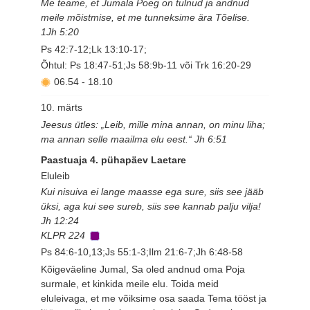
Me teame, et Jumala Poeg on tulnud ja andnud
meile mõistmise, et me tunneksime ära Tõelise.
1Jh 5:20
Ps 42:7-12;Lk 13:10-17;
Õhtul: Ps 18:47-51;Js 58:9b-11 või Trk 16:20-29
06.54
-
18.10
10. märts
Jeesus ütles: „Leib, mille mina annan, on minu liha;
ma annan selle maailma elu eest.“ Jh 6:51
Paastuaja 4. pühapäev Laetare
Eluleib
Kui nisuiva ei lange maasse ega sure, siis see jääb
üksi, aga kui see sureb, siis see kannab palju vilja!
Jh 12:24
KLPR 224
Ps 84:6-10,13;Js 55:1-3;Ilm 21:6-7;Jh 6:48-58
Kõigeväeline Jumal, Sa oled andnud oma Poja
surmale, et kinkida meile elu. Toida meid
eluleivaga, et me võiksime osa saada Tema tööst ja