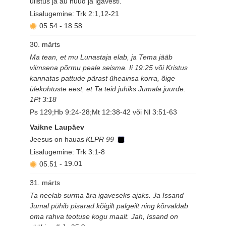
ülistus ja au nüüd ja igavesti.
Lisalugemine: Trk 2:1,12-21
05.54
-
18.58
30. märts
Ma tean, et mu Lunastaja elab, ja Tema jääb
viimsena põrmu peale seisma. Ii 19:25 või Kristus
kannatas pattude pärast üheainsa korra, õige
ülekohtuste eest, et Ta teid juhiks Jumala juurde.
1Pt 3:18
Ps 129;Hb 9:24-28;Mt 12:38-42 või Nl 3:51-63
Vaikne Laupäev
Jeesus on hauas
KLPR 99
Lisalugemine: Trk 3:1-8
05.51
-
19.01
31. märts
Ta neelab surma ära igaveseks ajaks. Ja Issand
Jumal pühib pisarad kõigilt palgeilt ning kõrvaldab
oma rahva teotuse kogu maalt. Jah, Issand on