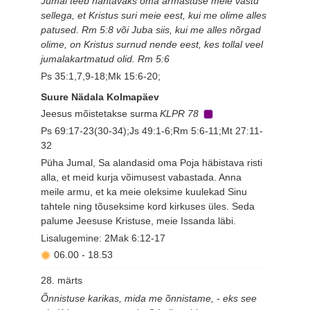
Jumal teeb nähtavaks oma armastuse meie vastu
sellega, et Kristus suri meie eest, kui me olime alles
patused. Rm 5:8 või Juba siis, kui me alles nõrgad
olime, on Kristus surnud nende eest, kes tollal veel
jumalakartmatud olid. Rm 5:6
Ps 35:1,7,9-18;Mk 15:6-20;
Suure Nädala Kolmapäev
Jeesus mõistetakse surma
KLPR 78
Ps 69:17-23(30-34);Js 49:1-6;Rm 5:6-11;Mt 27:11-
32
Püha Jumal, Sa alandasid oma Poja häbistava risti
alla, et meid kurja võimusest vabastada. Anna
meile armu, et ka meie oleksime kuulekad Sinu
tahtele ning tõuseksime kord kirkuses üles. Seda
palume Jeesuse Kristuse, meie Issanda läbi.
Lisalugemine: 2Mak 6:12-17
06.00
-
18.53
28. märts
Õnnistuse karikas, mida me õnnistame, - eks see