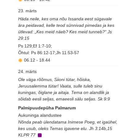
23. märts
Häda neile, kes oma nõu Issanda eest sügavale
ära peidavad, kelle teod sünnivad pimedas ja kes
ütlevad: „Kes meid näeb? Kes meid tunneb?“ Js
29:15
Ps 129;Ef 1:7-10;
Õhtul: Ps 86:12-17;Jh 11:53-57
06.12
-
18.44
24. märts
Ole väga rõõmus, Siioni tütar, hõiska,
Jeruusalemma tütar! Vaata, sulle tuleb sinu
kuningas, õiglane ja aitaja. Tema on alandlik ja
sõidab eesli seljas, emaeesli sälu seljas. Sk 9:9
Palmipuudepüha Palmarum
Aukuninga alandustee
Nõnda peab ülendatama Inimese Poeg, et igaühel,
kes usub, oleks Temas igavene elu. Jh 3:14b,15
KLPR 77