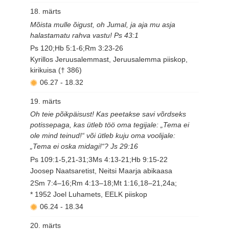
18. märts
Mõista mulle õigust, oh Jumal, ja aja mu asja
halastamatu rahva vastu! Ps 43:1
Ps 120;Hb 5:1-6;Rm 3:23-26
Kyrillos Jeruusalemmast, Jeruusalemma piiskop,
kirikuisa († 386)
06.27
-
18.32
19. märts
Oh teie põikpäisust! Kas peetakse savi võrdseks
potissepaga, kas ütleb töö oma tegijale: „Tema ei
ole mind teinud!“ või ütleb kuju oma voolijale:
„Tema ei oska midagi!“? Js 29:16
Ps 109:1-5,21-31;3Ms 4:13-21;Hb 9:15-22
Joosep Naatsaretist, Neitsi Maarja abikaasa
2Sm 7:4–16;Rm 4:13–18;Mt 1:16,18–21,24a;
* 1952 Joel Luhamets, EELK piiskop
06.24
-
18.34
20. märts