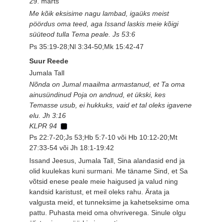
29. märts
Me kõik eksisime nagu lambad, igaüks meist
pöördus oma teed, aga Issand laskis meie kõigi
süüteod tulla Tema peale. Js 53:6
Ps 35:19-28;Nl 3:34-50;Mk 15:42-47
Suur Reede
Jumala Tall
Nõnda on Jumal maailma armastanud, et Ta oma
ainusündinud Poja on andnud, et ükski, kes
Temasse usub, ei hukkuks, vaid et tal oleks igavene
elu. Jh 3:16
KLPR 94
Ps 22:7-20;Js 53;Hb 5:7-10 või Hb 10:12-20;Mt
27:33-54 või Jh 18:1-19:42
Issand Jeesus, Jumala Tall, Sina alandasid end ja
olid kuulekas kuni surmani. Me täname Sind, et Sa
võtsid enese peale meie haigused ja valud ning
kandsid karistust, et meil oleks rahu. Ärata ja
valgusta meid, et tunneksime ja kahetseksime oma
pattu. Puhasta meid oma ohvriverega. Sinule olgu