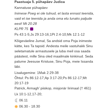
Paastuaja 5. pühapäev Judica
Kannatuse pühapäev
Inimese Poeg ei ole tulnud, et lasta ennast teenida,
vaid et ise teenida ja anda oma elu lunaks paljude
eest! Mt 20:28
KLPR 75
Ps 43:1-5;Js 29:13-16;1Pt 2:4-10;Mk 12:1-12
Kõigeväeline Jumal, Sa andsid oma Poja inimeste
kätte, kes Ta tapsid. Andesta meile vastuhakk Sinu
seletamatule armastusele ja luba meil osa saada
päästest, mille Sina oled maailmale kinkinud. Seda
palume Jeesuse Kristuse, Sinu Poja, meie Issanda
läbi.
Lisalugemine: 1Mak 2:29-38
Õhtul: Ps 86:12-17;Ap 3:17-20;Ps 86:12-17;Mt
20:17-19
Patrick, Armagh’ piiskop, misjonär Iirimaal († 461)
Lk 10:1-12,17-20;
06.11
06.30
-
18.30