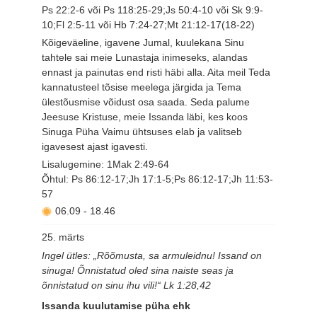
Ps 22:2-6 või Ps 118:25-29;Js 50:4-10 või Sk 9:9-
10;Fl 2:5-11 või Hb 7:24-27;Mt 21:12-17(18-22)
Kõigeväeline, igavene Jumal, kuulekana Sinu
tahtele sai meie Lunastaja inimeseks, alandas
ennast ja painutas end risti häbi alla. Aita meil Teda
kannatusteel tõsise meelega järgida ja Tema
ülestõusmise võidust osa saada. Seda palume
Jeesuse Kristuse, meie Issanda läbi, kes koos
Sinuga Püha Vaimu ühtsuses elab ja valitseb
igavesest ajast igavesti.
Lisalugemine: 1Mak 2:49-64
Õhtul: Ps 86:12-17;Jh 17:1-5;Ps 86:12-17;Jh 11:53-
57
06.09
-
18.46
25. märts
Ingel ütles: „Rõõmusta, sa armuleidnu! Issand on
sinuga! Õnnistatud oled sina naiste seas ja
õnnistatud on sinu ihu vili!“ Lk 1:28,42
Issanda kuulutamise püha ehk