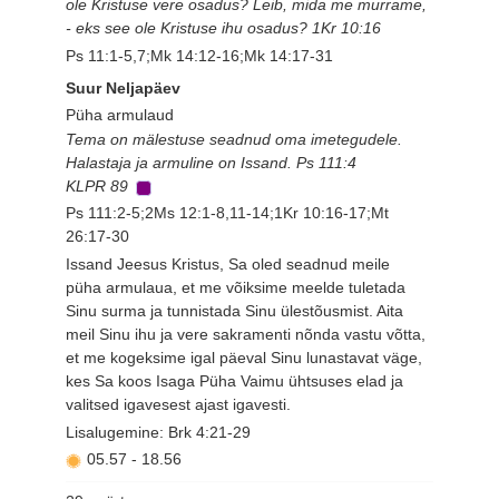
ole Kristuse vere osadus? Leib, mida me murrame,
- eks see ole Kristuse ihu osadus? 1Kr 10:16
Ps 11:1-5,7;Mk 14:12-16;Mk 14:17-31
Suur Neljapäev
Püha armulaud
Tema on mälestuse seadnud oma imetegudele.
Halastaja ja armuline on Issand. Ps 111:4
KLPR 89
Ps 111:2-5;2Ms 12:1-8,11-14;1Kr 10:16-17;Mt
26:17-30
Issand Jeesus Kristus, Sa oled seadnud meile
püha armulaua, et me võiksime meelde tuletada
Sinu surma ja tunnistada Sinu ülestõusmist. Aita
meil Sinu ihu ja vere sakramenti nõnda vastu võtta,
et me kogeksime igal päeval Sinu lunastavat väge,
kes Sa koos Isaga Püha Vaimu ühtsuses elad ja
valitsed igavesest ajast igavesti.
Lisalugemine: Brk 4:21-29
05.57
-
18.56