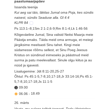
paastumaarjapäev
Issanda teenija
Kui aeg sai täis, läkitas Jumal oma Poja, kes sündis
naisest, sündis Seaduse alla. Gl 4:4
KLPR 84
Ps 113:1–8;1Sm 2:1-2,6-9;Rm 8:1-4;Lk 1:46-56
Kõigeväeline Jumal, Sina valisid Neitsi Maarja meie
Päästja emaks. Täida meid oma armuga, et meiegi
järgiksime meelsasti Sinu tahet. Kingi meie
südamesse rõõmu sellest, et Sinu Poeg Jeesus
Kristus on sündinud inimeseks ja päästnud meid
surma ja patu meelevallast. Sinule olgu kiitus ja au
nüüd ja igavesti.
Lisalugemine: Jdt 8:11-20,25-27
Õhtul: Ps 45:1-5,7-8,10,17-18;Jr 33:14-16;Ps 45:1-
5,7-8,10,17-18;Js 11:1-5
09.00
06.06
-
18.49
26. märts
Vaata, mu sulane talitab targasti, Teda ülistatakse