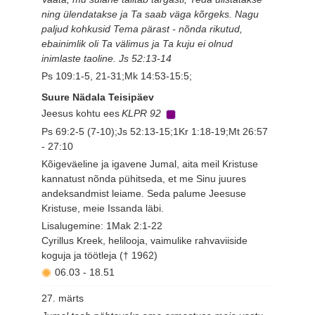
ning ülendatakse ja Ta saab väga kõrgeks. Nagu
paljud kohkusid Tema pärast - nõnda rikutud,
ebainimlik oli Ta välimus ja Ta kuju ei olnud
inimlaste taoline. Js 52:13-14
Ps 109:1-5, 21-31;Mk 14:53-15:5;
Suure Nädala Teisipäev
Jeesus kohtu ees
KLPR 92
Ps 69:2-5 (7-10);Js 52:13-15;1Kr 1:18-19;Mt 26:57
- 27:10
Kõigeväeline ja igavene Jumal, aita meil Kristuse
kannatust nõnda pühitseda, et me Sinu juures
andeksandmist leiame. Seda palume Jeesuse
Kristuse, meie Issanda läbi.
Lisalugemine: 1Mak 2:1-22
Cyrillus Kreek, helilooja, vaimulike rahvaviiside
koguja ja töötleja († 1962)
06.03
-
18.51
27. märts