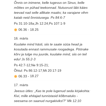
Õnnis on inimene, kelle tugevus on Sinus, kelle
mõttes on pühad teekonnad. Nutuorust läbi käies
teevad nad selle allikate maaks; ka varajane vihm
katab neid õnnistusega. Ps 84:6-7
Ps 31:10-18a;Jh 12:24;Ps 107:1-9
06.36
-
18.25
16. märts
Kuulake mind hästi, siis te saate süüa head ja
kosutada ennast rammusate roogadega. Pöörake
kõrv ja tulge mu juurde, kuulake mind, siis on teil
edu! Js 55:2-3
Ps 42:7-12;Ne 9:15-21;
Õhtul: Ps 86:12-17;Mt 20:17-19
06.33
-
18.27
17. märts
Jeesus ütles: „Kas te pole lugenud seda kirjakohta:
Kivi, mille ehitajad tunnistasid kõlbmatuks -
seesama on saanud nurgakiviks!?“ Mk 12:10