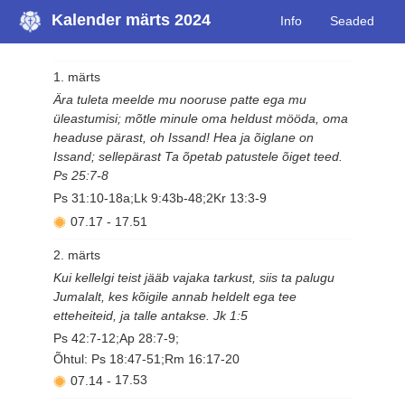
Kalender märts 2024
Info
Seaded
1. märts
Ära tuleta meelde mu nooruse patte ega mu
üleastumisi; mõtle minule oma heldust mööda, oma
headuse pärast, oh Issand! Hea ja õiglane on
Issand; sellepärast Ta õpetab patustele õiget teed.
Ps 25:7-8
Ps 31:10-18a;Lk 9:43b-48;2Kr 13:3-9
07.17
-
17.51
2. märts
Kui kellelgi teist jääb vajaka tarkust, siis ta palugu
Jumalalt, kes kõigile annab heldelt ega tee
etteheiteid, ja talle antakse. Jk 1:5
Ps 42:7-12;Ap 28:7-9;
Õhtul: Ps 18:47-51;Rm 16:17-20
07.14
-
17.53