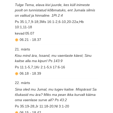
Tulge Tema, elava kivi juurde, kes küll inimeste
poolt on tunnistatud kõlbmatuks, ent Jumala silmis
on valitud ja hinnaline. 1Pt 2:4
Ps 35:1,7,9-18;3Ms 16:1-2,6-10,20-22a;Hb
10:1,11-18
kevad
05.07
06.21
-
18.37
21. märts
Kisu mind ära, Issand, mu vaenlaste käest; Sinu
kaitse alla ma kipun! Ps 143:9
Ps 11:1-5,7;1Kr 2:1-5;Ii 17:6-16
06.18
-
18.39
22. märts
Sina oled mu Jumal, mu tugev kaitse. Mispärast Sa
tõukasid mu ära? Miks ma pean ikka kurvalt käima
oma vaenlase surve all? Ps 43:2
Ps 35:19-28;Jr 11:18-20;Nl 3:1-20
06.15
-
18.42