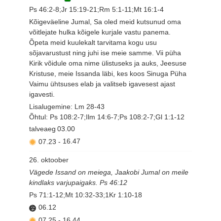
Ps 46:2-8;Jr 15:19-21;Rm 5:1-11;Mt 16:1-4
Kõigeväeline Jumal, Sa oled meid kutsunud oma
võitlejate hulka kõigele kurjale vastu panema.
Õpeta meid kuulekalt tarvitama kogu usu
sõjavarustust ning juhi ise meie samme. Vii püha
Kirik võidule oma nime ülistuseks ja auks, Jeesuse
Kristuse, meie Issanda läbi, kes koos Sinuga Püha
Vaimu ühtsuses elab ja valitseb igavesest ajast
igavesti.
Lisalugemine: Lm 28-43
Õhtul: Ps 108:2-7;Ilm 14:6-7;Ps 108:2-7;Gl 1:1-12
talveaeg
03.00
07.23
-
16.47
26. oktoober
Vägede Issand on meiega, Jaakobi Jumal on meile
kindlaks varjupaigaks. Ps 46:12
Ps 71:1-12;Mt 10:32-33;1Kr 1:10-18
06.12
07.25
-
16.44