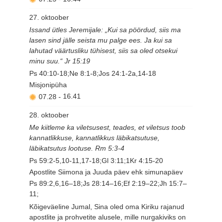
27. oktoober
Issand ütles Jeremijale: „Kui sa pöördud, siis ma
lasen sind jälle seista mu palge ees. Ja kui sa
lahutad väärtusliku tühisest, siis sa oled otsekui
minu suu.“ Jr 15:19
Ps 40:10-18;Ne 8:1-8;Jos 24:1-2a,14-18
Misjonipüha
07.28
-
16.41
28. oktoober
Me kiitleme ka viletsusest, teades, et viletsus toob
kannatlikkuse, kannatlikkus läbikatsutuse,
läbikatsutus lootuse. Rm 5:3-4
Ps 59:2-5,10-11,17-18;Gl 3:11;1Kr 4:15-20
Apostlite Siimona ja Juuda päev ehk simunapäev
Ps 89:2,6,16–18;Js 28:14–16;Ef 2:19–22;Jh 15:7–
11;
Kõigeväeline Jumal, Sina oled oma Kiriku rajanud
apostlite ja prohvetite alusele, mille nurgakiviks on