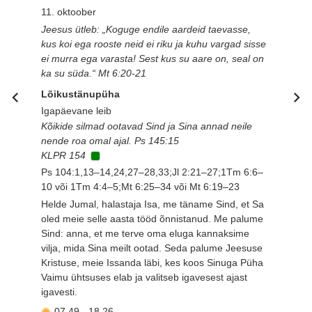
11. oktoober
Jeesus ütleb: „Koguge endile aardeid taevasse,
kus koi ega rooste neid ei riku ja kuhu vargad sisse
ei murra ega varasta! Sest kus su aare on, seal on
ka su süda.“ Mt 6:20-21
Lõikustänupüha
Igapäevane leib
Kõikide silmad ootavad Sind ja Sina annad neile
nende roa omal ajal. Ps 145:15
KLPR 154
Ps 104:1,13–14,24,27–28,33;Jl 2:21–27;1Tm 6:6–
10 või 1Tm 4:4–5;Mt 6:25–34 või Mt 6:19–23
Helde Jumal, halastaja Isa, me täname Sind, et Sa
oled meie selle aasta tööd õnnistanud. Me palume
Sind: anna, et me terve oma eluga kannaksime
vilja, mida Sina meilt ootad. Seda palume Jeesuse
Kristuse, meie Issanda läbi, kes koos Sinuga Püha
Vaimu ühtsuses elab ja valitseb igavesest ajast
igavesti.
07.49
-
18.26