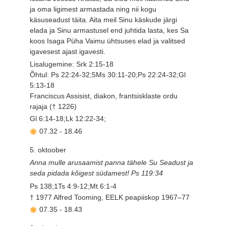
ja oma ligimest armastada ning nii kogu
käsuseadust täita. Aita meil Sinu käskude järgi
elada ja Sinu armastusel end juhtida lasta, kes Sa
koos Isaga Püha Vaimu ühtsuses elad ja valitsed
igavesest ajast igavesti.
Lisalugemine: Srk 2:15-18
Õhtul: Ps 22:24-32;5Ms 30:11-20;Ps 22:24-32;Gl
5:13-18
Franciscus Assisist, diakon, frantsisklaste ordu
rajaja († 1226)
Gl 6:14-18;Lk 12:22-34;
07.32
-
18.46
5. oktoober
Anna mulle arusaamist panna tähele Su Seadust ja
seda pidada kõigest südamest! Ps 119:34
Ps 138;1Ts 4:9-12;Mt 6:1-4
† 1977 Alfred Tooming, EELK peapiiskop 1967–77
07.35
-
18.43