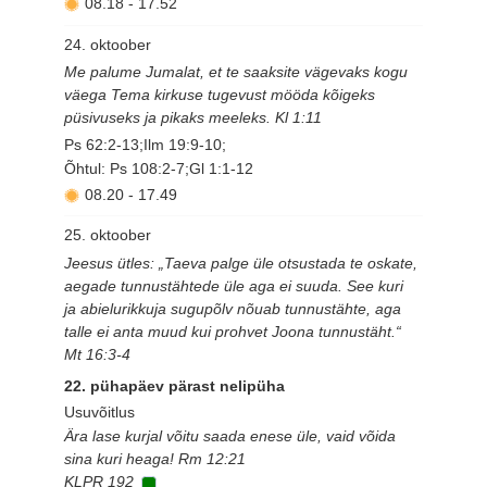
08.18
-
17.52
24. oktoober
Me palume Jumalat, et te saaksite vägevaks kogu
väega Tema kirkuse tugevust mööda kõigeks
püsivuseks ja pikaks meeleks. Kl 1:11
Ps 62:2-13;Ilm 19:9-10;
Õhtul: Ps 108:2-7;Gl 1:1-12
08.20
-
17.49
25. oktoober
Jeesus ütles: „Taeva palge üle otsustada te oskate,
aegade tunnustähtede üle aga ei suuda. See kuri
ja abielurikkuja sugupõlv nõuab tunnustähte, aga
talle ei anta muud kui prohvet Joona tunnustäht.“
Mt 16:3-4
22. pühapäev pärast nelipüha
Usuvõitlus
Ära lase kurjal võitu saada enese üle, vaid võida
sina kuri heaga! Rm 12:21
KLPR 192