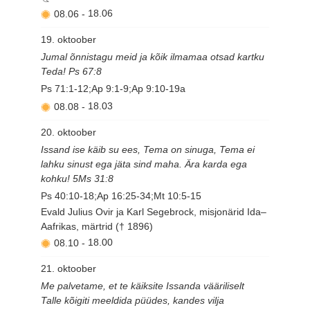
08.06
-
18.06
19. oktoober
Jumal õnnistagu meid ja kõik ilmamaa otsad kartku
Teda! Ps 67:8
Ps 71:1-12;Ap 9:1-9;Ap 9:10-19a
08.08
-
18.03
20. oktoober
Issand ise käib su ees, Tema on sinuga, Tema ei
lahku sinust ega jäta sind maha. Ära karda ega
kohku! 5Ms 31:8
Ps 40:10-18;Ap 16:25-34;Mt 10:5-15
Evald Julius Ovir ja Karl Segebrock, misjonärid Ida–
Aafrikas, märtrid († 1896)
08.10
-
18.00
21. oktoober
Me palvetame, et te käiksite Issanda vääriliselt
Talle kõigiti meeldida püüdes, kandes vilja