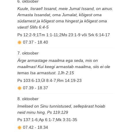
6. oktoober
Kuule, Iisrael! Issand, meie Jumal Issand, on ainus.
Armasta Issandat, oma Jumalat, kõigest oma
südamest ja kõigest oma hingest ja kõigest oma
väest! 5Ms 6:4-5
Ps 12:2-9;1Tm 1:1-11;2Ms 23:1-9 või Srk 6:14-17
07.37
-
18.40
7. oktoober
Ärge armastage maailma ega seda, mis on
maailmas! Kui keegi armastab maailma, siis ei ole
temas Isa armastust. 1Jh 2:15
Ps 103:6-13;Ül 8:4-7;Rm 14:19-23
07.39
-
18.37
8. oktoober
Imelised on Sinu tunnistused, sellepärast hoiab
neid minu hing. Ps 119:129
Ps 137:1-6;Ap 6:1-7;Mk 3:31-35
07.42
-
18.34