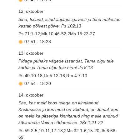
12. oktoober
Sina, Issand, istud aujärjel igavesti ja Sinu mälestus
kestab põlvest põlve. Ps 102:13
Ps 71:1-12;Mk 10:46-52;2Ms 15:22-27
07.51
-
18.23
13. oktoober
Pidage pühaks vägede Issandat, Tema olgu teie
kartus ja Tema olgu teie hirm! Js 8:13
Ps 40:10-18;Lk 5:12-16;Rm 4:7-13
07.54
-
18.20
14. oktoober
See, kes meid koos teiega on kinnitanud
Kristusesse ja kes meid on võidnud, on Jumal, kes
on meid ka pitseriga kinnitanud ning meile andnud
käsirahaks Vaimu südamesse. 2Kr 1:21-22
Ps 59:2-5,10-11,17-18;2Ms 32:1-6,15-20;Jh 6:66-
69