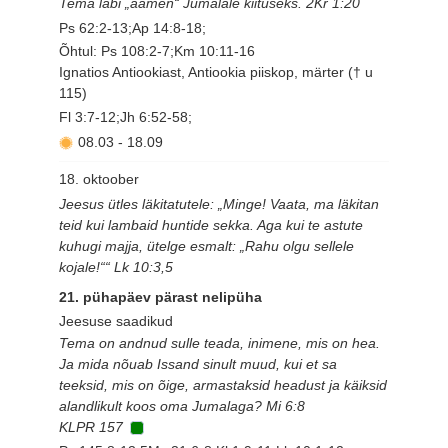
Tema läbi „aamen“ Jumalale kiituseks. 2Kr 1:20
Ps 62:2-13;Ap 14:8-18;
Õhtul: Ps 108:2-7;Km 10:11-16
Ignatios Antiookiast, Antiookia piiskop, märter († u
115)
Fl 3:7-12;Jh 6:52-58;
08.03
-
18.09
18. oktoober
Jeesus ütles läkitatutele: „Minge! Vaata, ma läkitan
teid kui lambaid huntide sekka. Aga kui te astute
kuhugi majja, ütelge esmalt: „Rahu olgu sellele
kojale!““ Lk 10:3,5
21. pühapäev pärast nelipüha
Jeesuse saadikud
Tema on andnud sulle teada, inimene, mis on hea.
Ja mida nõuab Issand sinult muud, kui et sa
teeksid, mis on õige, armastaksid headust ja käiksid
alandlikult koos oma Jumalaga? Mi 6:8
KLPR 157