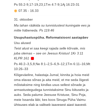
Ps 55:2-9,17-19,23;1Tm 4:7-9;1Aj 16:23-31
07.35
-
16.33
31. oktoober
Ma tahan rääkida su tunnistustest kuningate ees ja
mitte häbeneda. Ps 119:46
Usupuhastuspüha. Reformatsiooni aastapäev
Usu alused
Teist alust ei saa keegi rajada selle kõrvale, mis
juba olemas – see on Jeesus Kristus! 1Kr 3:11
KLPR 161
Ps 46:2–3,5,8;Ne 8:1–2,5–6,9–12;1Tm 6:11–16;Mt
10:26–33
Kõigeväeline, halastaja Jumal, kinnita ja hoia meid
oma elavas sõnas ja aita meid, et me seda õigesti
mõistaksime ning kindlas usus sellest sõnade ja
armastustegudega tunnistaksime Sinu kiituseks ja
auks. Seda palume Jeesuse Kristuse, Sinu Poja,
meie Issanda läbi, kes koos Sinuga Püha Vaimu
ühtsuses elab ja valitseb igavesest ajast igavesti.