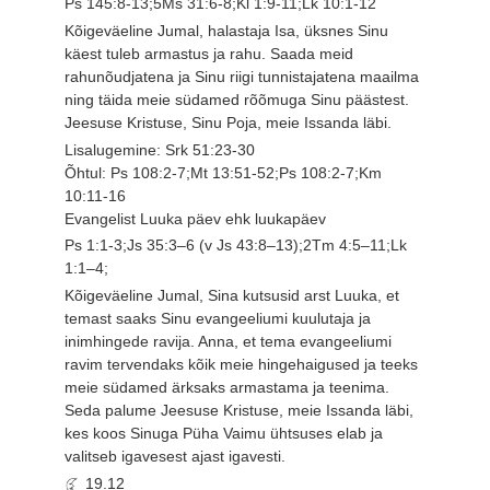
Ps 145:8-13;5Ms 31:6-8;Kl 1:9-11;Lk 10:1-12
Kõigeväeline Jumal, halastaja Isa, üksnes Sinu
käest tuleb armastus ja rahu. Saada meid
rahunõudjatena ja Sinu riigi tunnistajatena maailma
ning täida meie südamed rõõmuga Sinu päästest.
Jeesuse Kristuse, Sinu Poja, meie Issanda läbi.
Lisalugemine: Srk 51:23-30
Õhtul: Ps 108:2-7;Mt 13:51-52;Ps 108:2-7;Km
10:11-16
Evangelist Luuka päev ehk luukapäev
Ps 1:1-3;Js 35:3–6 (v Js 43:8–13);2Tm 4:5–11;Lk
1:1–4;
Kõigeväeline Jumal, Sina kutsusid arst Luuka, et
temast saaks Sinu evangeeliumi kuulutaja ja
inimhingede ravija. Anna, et tema evangeeliumi
ravim tervendaks kõik meie hingehaigused ja teeks
meie südamed ärksaks armastama ja teenima.
Seda palume Jeesuse Kristuse, meie Issanda läbi,
kes koos Sinuga Püha Vaimu ühtsuses elab ja
valitseb igavesest ajast igavesti.
19.12