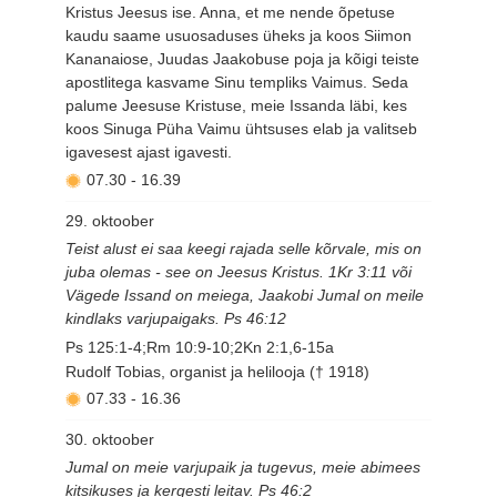
Kristus Jeesus ise. Anna, et me nende õpetuse
kaudu saame usuosaduses üheks ja koos Siimon
Kananaiose, Juudas Jaakobuse poja ja kõigi teiste
apostlitega kasvame Sinu templiks Vaimus. Seda
palume Jeesuse Kristuse, meie Issanda läbi, kes
koos Sinuga Püha Vaimu ühtsuses elab ja valitseb
igavesest ajast igavesti.
07.30
-
16.39
29. oktoober
Teist alust ei saa keegi rajada selle kõrvale, mis on
juba olemas - see on Jeesus Kristus. 1Kr 3:11 või
Vägede Issand on meiega, Jaakobi Jumal on meile
kindlaks varjupaigaks. Ps 46:12
Ps 125:1-4;Rm 10:9-10;2Kn 2:1,6-15a
Rudolf Tobias, organist ja helilooja († 1918)
07.33
-
16.36
30. oktoober
Jumal on meie varjupaik ja tugevus, meie abimees
kitsikuses ja kergesti leitav. Ps 46:2