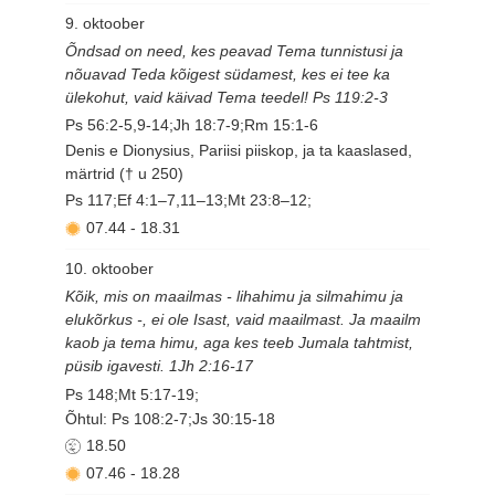
9. oktoober
Õndsad on need, kes peavad Tema tunnistusi ja
nõuavad Teda kõigest südamest, kes ei tee ka
ülekohut, vaid käivad Tema teedel! Ps 119:2-3
Ps 56:2-5,9-14;Jh 18:7-9;Rm 15:1-6
Denis e Dionysius, Pariisi piiskop, ja ta kaaslased,
märtrid († u 250)
Ps 117;Ef 4:1–7,11–13;Mt 23:8–12;
07.44
-
18.31
10. oktoober
Kõik, mis on maailmas - lihahimu ja silmahimu ja
elukõrkus -, ei ole Isast, vaid maailmast. Ja maailm
kaob ja tema himu, aga kes teeb Jumala tahtmist,
püsib igavesti. 1Jh 2:16-17
Ps 148;Mt 5:17-19;
Õhtul: Ps 108:2-7;Js 30:15-18
18.50
07.46
-
18.28