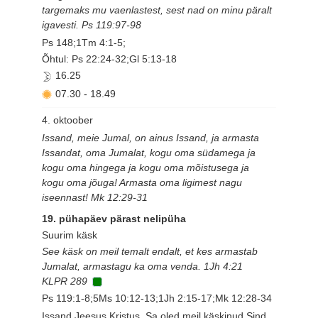
targemaks mu vaenlastest, sest nad on minu päralt
igavesti. Ps 119:97-98
Ps 148;1Tm 4:1-5;
Õhtul: Ps 22:24-32;Gl 5:13-18
16.25
07.30
-
18.49
4. oktoober
Issand, meie Jumal, on ainus Issand, ja armasta
Issandat, oma Jumalat, kogu oma südamega ja
kogu oma hingega ja kogu oma mõistusega ja
kogu oma jõuga! Armasta oma ligimest nagu
iseennast! Mk 12:29-31
19. pühapäev pärast nelipüha
Suurim käsk
See käsk on meil temalt endalt, et kes armastab
Jumalat, armastagu ka oma venda. 1Jh 4:21
KLPR 289
Ps 119:1-8;5Ms 10:12-13;1Jh 2:15-17;Mk 12:28-34
Issand Jeesus Kristus, Sa oled meil käskinud Sind