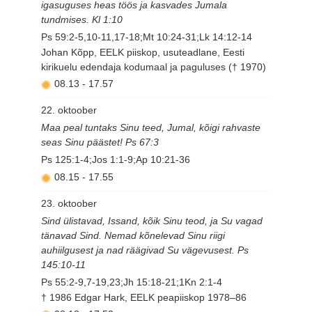
igasuguses heas töös ja kasvades Jumala
tundmises. Kl 1:10
Ps 59:2-5,10-11,17-18;Mt 10:24-31;Lk 14:12-14
Johan Kõpp, EELK piiskop, usuteadlane, Eesti
kirikuelu edendaja kodumaal ja paguluses († 1970)
08.13
-
17.57
22. oktoober
Maa peal tuntaks Sinu teed, Jumal, kõigi rahvaste
seas Sinu päästet! Ps 67:3
Ps 125:1-4;Jos 1:1-9;Ap 10:21-36
08.15
-
17.55
23. oktoober
Sind ülistavad, Issand, kõik Sinu teod, ja Su vagad
tänavad Sind. Nemad kõnelevad Sinu riigi
auhiilgusest ja nad räägivad Su vägevusest. Ps
145:10-11
Ps 55:2-9,7-19,23;Jh 15:18-21;1Kn 2:1-4
† 1986 Edgar Hark, EELK peapiiskop 1978–86