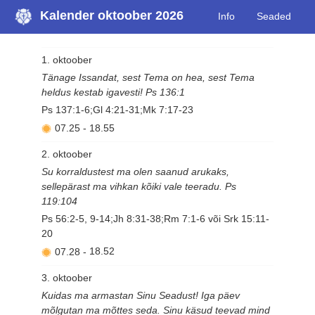
Kalender oktoober 2026
Info
Seaded
1. oktoober
Tänage Issandat, sest Tema on hea, sest Tema
heldus kestab igavesti! Ps 136:1
Ps 137:1-6;Gl 4:21-31;Mk 7:17-23
07.25
-
18.55
2. oktoober
Su korraldustest ma olen saanud arukaks,
sellepärast ma vihkan kõiki vale teeradu. Ps
119:104
Ps 56:2-5, 9-14;Jh 8:31-38;Rm 7:1-6 või Srk 15:11-
20
07.28
-
18.52
3. oktoober
Kuidas ma armastan Sinu Seadust! Iga päev
mõlgutan ma mõttes seda. Sinu käsud teevad mind