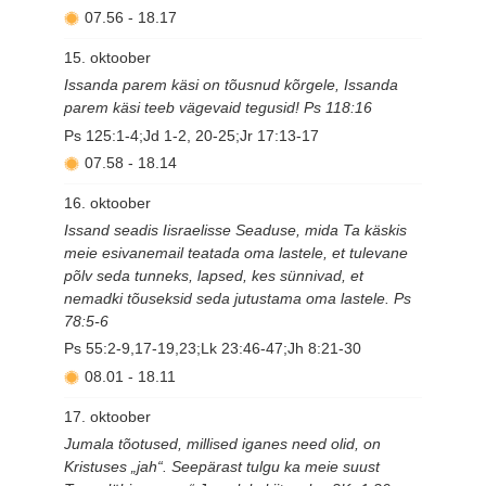
07.56
-
18.17
15. oktoober
Issanda parem käsi on tõusnud kõrgele, Issanda
parem käsi teeb vägevaid tegusid! Ps 118:16
Ps 125:1-4;Jd 1-2, 20-25;Jr 17:13-17
07.58
-
18.14
16. oktoober
Issand seadis Iisraelisse Seaduse, mida Ta käskis
meie esivanemail teatada oma lastele, et tulevane
põlv seda tunneks, lapsed, kes sünnivad, et
nemadki tõuseksid seda jutustama oma lastele. Ps
78:5-6
Ps 55:2-9,17-19,23;Lk 23:46-47;Jh 8:21-30
08.01
-
18.11
17. oktoober
Jumala tõotused, millised iganes need olid, on
Kristuses „jah“. Seepärast tulgu ka meie suust