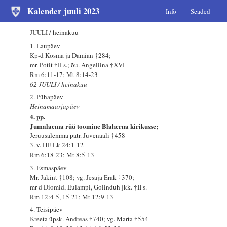
Kalender juuli 2023
Info
Seaded
JUULI / heinakuu
1. Laupäev
Kp-d Kosma ja Damian †284;
mr. Potit †II s.; õu. Angeliina †XVI
Rm 6:11-17; Mt 8:14-23
62 JUULI / heinakuu
2. Pühapäev
Heinamaarjapäev
4. pp.
Jumalaema rüü toomine Blaherna kirikusse;
Jeruusalemma patr. Juvenaali †458
3. v. HE Lk 24:1-12
Rm 6:18-23; Mt 8:5-13
3. Esmaspäev
Mr. Jakint †108; vg. Jesaja Erak †370;
mr-d Diomid, Eulampi, Golinduh jkk. †II s.
Rm 12:4-5, 15-21; Mt 12:9-13
4. Teisipäev
Kreeta üpsk. Andreas †740; vg. Marta †554