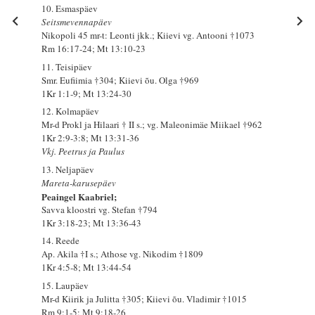
10. Esmaspäev
Seitsmevennapäev
Nikopoli 45 mr-t: Leonti jkk.; Kiievi vg. Antooni †1073
Rm 16:17-24; Mt 13:10-23
11. Teisipäev
Smr. Eufiimia †304; Kiievi õu. Olga †969
1Kr 1:1-9; Mt 13:24-30
12. Kolmapäev
Mr-d Prokl ja Hilaari † II s.; vg. Maleonimäe Miikael †962
1Kr 2:9-3:8; Mt 13:31-36
Vkj. Peetrus ja Paulus
13. Neljapäev
Mareta-karusepäev
Peaingel Kaabriel;
Savva kloostri vg. Stefan †794
1Kr 3:18-23; Mt 13:36-43
14. Reede
Ap. Akila †I s.; Athose vg. Nikodim †1809
1Kr 4:5-8; Mt 13:44-54
15. Laupäev
Mr-d Kiirik ja Julitta †305; Kiievi õu. Vladimir †1015
Rm 9:1-5; Mt 9:18-26