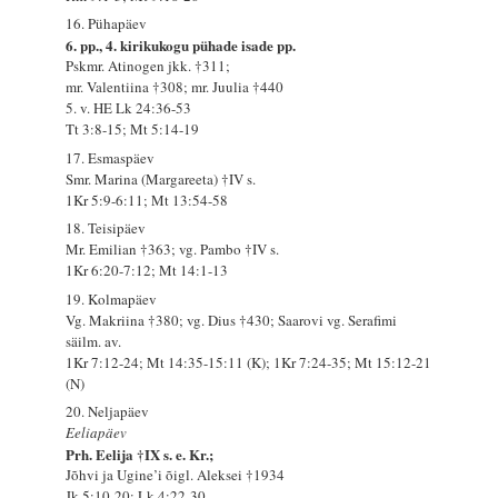
16. Pühapäev
6. pp., 4. kirikukogu pühade isade pp.
Pskmr. Atinogen jkk. †311;
mr. Valentiina †308; mr. Juulia †440
5. v. HE Lk 24:36-53
Tt 3:8-15; Mt 5:14-19
17. Esmaspäev
Smr. Marina (Margareeta) †IV s.
1Kr 5:9-6:11; Mt 13:54-58
18. Teisipäev
Mr. Emilian †363; vg. Pambo †IV s.
1Kr 6:20-7:12; Mt 14:1-13
19. Kolmapäev
Vg. Makriina †380; vg. Dius †430; Saarovi vg. Serafimi
säilm. av.
1Kr 7:12-24; Mt 14:35-15:11 (K); 1Kr 7:24-35; Mt 15:12-21
(N)
20. Neljapäev
Eeliapäev
Prh. Eelija †IX s. e. Kr.;
Jõhvi ja Ugine’i õigl. Aleksei †1934
Jk 5:10-20; Lk 4:22-30