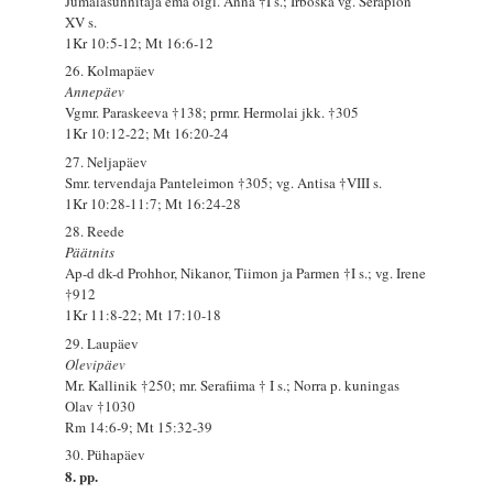
Jumalasünnitaja ema õigl. Anna †I s.; Irboska vg. Serapion
XV s.
1Kr 10:5-12; Mt 16:6-12
26. Kolmapäev
Annepäev
Vgmr. Paraskeeva †138; prmr. Hermolai jkk. †305
1Kr 10:12-22; Mt 16:20-24
27. Neljapäev
Smr. tervendaja Panteleimon †305; vg. Antisa †VIII s.
1Kr 10:28-11:7; Mt 16:24-28
28. Reede
Päätnits
Ap-d dk-d Prohhor, Nikanor, Tiimon ja Parmen †I s.; vg. Irene
†912
1Kr 11:8-22; Mt 17:10-18
29. Laupäev
Olevipäev
Mr. Kallinik †250; mr. Serafiima † I s.; Norra p. kuningas
Olav †1030
Rm 14:6-9; Mt 15:32-39
30. Pühapäev
8. pp.