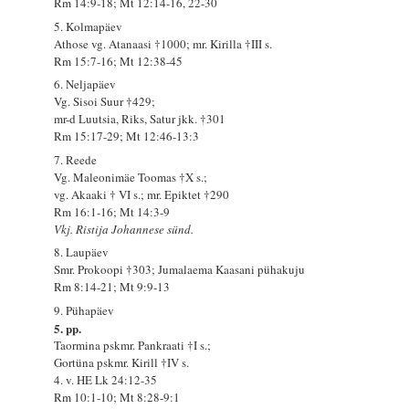
Rm 14:9-18; Mt 12:14-16, 22-30
5. Kolmapäev
Athose vg. Atanaasi †1000; mr. Kirilla †III s.
Rm 15:7-16; Mt 12:38-45
6. Neljapäev
Vg. Sisoi Suur †429;
mr-d Luutsia, Riks, Satur jkk. †301
Rm 15:17-29; Mt 12:46-13:3
7. Reede
Vg. Maleonimäe Toomas †X s.;
vg. Akaaki † VI s.; mr. Epiktet †290
Rm 16:1-16; Mt 14:3-9
Vkj. Ristija Johannese sünd.
8. Laupäev
Smr. Prokoopi †303; Jumalaema Kaasani pühakuju
Rm 8:14-21; Mt 9:9-13
9. Pühapäev
5. pp.
Taormina pskmr. Pankraati †I s.;
Gortüna pskmr. Kirill †IV s.
4. v. HE Lk 24:12-35
Rm 10:1-10; Mt 8:28-9:1