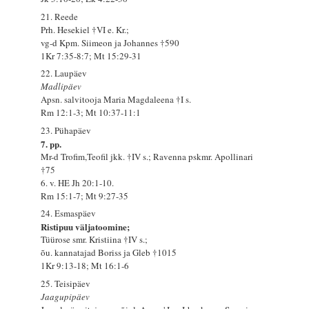
21. Reede
Prh. Hesekiel †VI e. Kr.;
vg-d Kpm. Siimeon ja Johannes †590
1Kr 7:35-8:7; Mt 15:29-31
22. Laupäev
Madlipäev
Apsn. salvitooja Maria Magdaleena †I s.
Rm 12:1-3; Mt 10:37-11:1
23. Pühapäev
7. pp.
Mr-d Trofim,Teofil jkk. †IV s.; Ravenna pskmr. Apollinari
†75
6. v. HE Jh 20:1-10.
Rm 15:1-7; Mt 9:27-35
24. Esmaspäev
Ristipuu väljatoomine;
Tüürose smr. Kristiina †IV s.;
õu. kannatajad Boriss ja Gleb †1015
1Kr 9:13-18; Mt 16:1-6
25. Teisipäev
Jaagupipäev