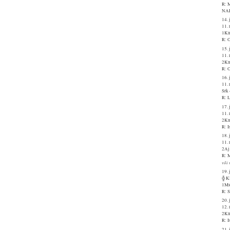
R: M
NA
14. 
11. 
1Kn
R: O
15. 
11.
2Kn
R: O
16. 
11.
Srk
R: 
17. 
11. 
2Kn
R: 
18. 
11.
2Aj
R: M
või
19. 
╬ 
1Ms
R: S
20. 
12.
2Kn
R: I
21. 