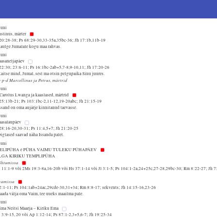
uuni
ustinus, märter
20:28-38; Ps 68:29-30,33-35a,35bc-36; Jh 17:1b,11b-19
Laulge Jumalale kogu maa rahvas.
uuni
paasaneljapäev
22:30; 23:6-11; Ps 16:1bc-2ab+5,7-8,9-10,11; Jh 17:20-26
aitse mind, Jumal, sest ma otsin pelgupaika Sinu juures.
v p-d Marcellinus ja Petrus, märtrid
uuni
 Carolus Lwanga ja kaaslased, märtrid
25:13b-21; Ps 103:1bc-2,11-12,19-20abc; Jh 21:15-19
ssand on oma aujärje kinnitanud taevasse.
uuni
paasalaupäev
28:16-20,30-31; Ps 11:4,5+7; Jh 21:20-25
iglased saavad näha Issanda palet.
uuni
NELIPÜHA e PÜHA VAIMU TULEKU PÜHAPÄEV
LGA KIRIKU TEMPLIPÜHA
õhtumissa
 11:1-9 või 2Ms 19:3-8a,16-20b või Hs 37:1-14 või Jl 3:1-5; Ps 104:1-2a,24+25c,27-28,29bc-30; Rm 8:22-27; Jh 7
vamissa
2:1-11; Ps 104:1ab+24ac,29cde-30,31+34; Rm 8:8-17; sekvents; Jh 14:15-16,23-26
aada välja oma Vaim, tee uueks maailma pale.
uuni
ima Neitsi Maarja – Kiriku Ema
 3:9-15, 20 või Ap 1:12-14; Ps 87:1-2,3+5,6-7; Jh 19:25-34