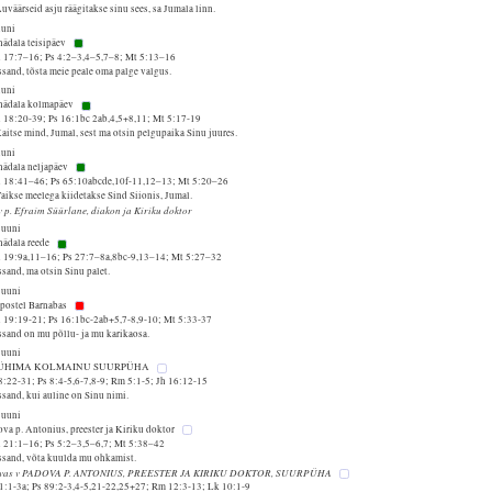
uväärseid asju räägitakse sinu sees, sa Jumala linn.
uuni
nädala teisipäev
 17:7–16; Ps 4:2–3,4–5,7–8; Mt 5:13–16
ssand, tõsta meie peale oma palge valgus.
uuni
 nädala kolmapäev
 18:20-39; Ps 16:1bc 2ab,4,5+8,11; Mt 5:17-19
aitse mind, Jumal, sest ma otsin pelgupaika Sinu juures.
uuni
 nädala neljapäev
 18:41–46; Ps 65:10abcde,10f-11,12–13; Mt 5:20–26
aikse meelega kiidetakse Sind Siionis, Jumal.
v p. Efraim Süürlane, diakon ja Kiriku doktor
juuni
nädala reede
 19:9a,11–16; Ps 27:7–8a,8bc-9,13–14; Mt 5:27–32
ssand, ma otsin Sinu palet.
juuni
Apostel Barnabas
 19:19-21; Ps 16:1bc-2ab+5,7-8,9-10; Mt 5:33-37
ssand on mu põllu- ja mu karikaosa.
juuni
PÜHIMA KOLMAINU SUURPÜHA
8:22-31; Ps 8:4-5,6-7,8-9; Rm 5:1-5; Jh 16:12-15
ssand, kui auline on Sinu nimi.
juuni
va p. Antonius, preester ja Kiriku doktor
 21:1–16; Ps 5:2–3,5–6,7; Mt 5:38–42
Issand, võta kuulda mu ohkamist.
vas v PADOVA P. ANTONIUS, PREESTER JA KIRIKU DOKTOR, SUURPÜHA
61:1-3a; Ps 89:2-3,4-5,21-22,25+27; Rm 12:3-13; Lk 10:1-9