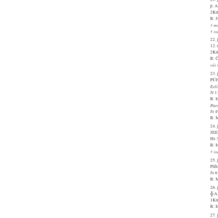
p. 
2Kn
R: J
† ms
† is
22. 
12.
2Kn
R: Õ
või 
23. 
PÜ
Eel
Jr 
R: I
Päe
Js 
R: M
24. 
JE
Hs 
R: I
† i
25. 
Püh
Js 6
R: 
26. 
╬ 
1Kn
R: I
27. 