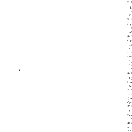
R: A
7. j
10. 
1Kn
R: I
8. j
10.
1Kn
R: K
9. j
10.
1Kn
R: V
või 
10. 
10. 
1Kn
R: I
11. 
p. 
1Kn
R: I
12. 
╬ 
Õp 
R: I
13. 
Pado
1Kn
R: 
Nar
Js 