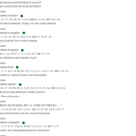
a laulan Issanda heldusest igavesti.
RVA KOGUDUSE PÜHAKUPÄEV
juuni
nädala teisipäev
 21:17–29; Ps 51:3–4,5–6abcd,11+16; Mt 5:43–48
le meile armuline, Jumal, sest me oleme patused.
juuni
 nädala kolmapäev
 2:1,6–14; Ps 31:20,21,24; Mt 6:1–6,16–18
lge kindlad, kes ootate Issandat.
juuni
 nädala neljapäev
 48:1–14; Ps 97:1–2,3–4,5–6,7; Mt 6:7–15
Las rõõmustavad Issandas õiged.
juuni
nädala reede
 11:1–4,9–18,20; Ps 132:11,12,13–14,17–18; Mt 6:19–23
Issand on valinud Siioni oma eluasemeks.
juuni
 nädala laupäev
 24:17–25; Ps 89:4–5,29–30,31–32,33–34; Mt 6:24–34
a hoian oma armastuse temale igavesti.
 v Maarjalaupäev
juuni
KRISTUSE PÜHIMA IHU JA VERE SUURPÜHA
 14:18-20; Ps 110:1,2,3,4; 1Kr 11:23-26; Lk 9:11b-17
ina oled preester igavesti, õiguse kuningas.
juuni
 nädala esmaspäev
 17:5–8,13–15a,18; Ps 60:3,4–5,12–13; Mt 7:1–5
ssand, aita oma parema käega ja vasta meile.
juuni