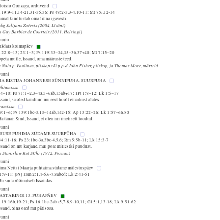
Aloisio Gonzaga, orduvend
 19:9-11,14-21,31-35,36; Ps 48:2-3,3-4,10-11; Mt 7:6,12-14
umal kindlustab oma linna igavesti.
kg Julijans Začests (2004, Līvāni)
a Guy Barbier de Courteix (2011, Helsingi)
juuni
 nädala kolmapäev
 22:8–13; 23:1–3; Ps 119:33–34,35–36,37+40; Mt 7:15–20
peta mulle, Issand, oma määruste teed.
v Nola p. Paulinus, piiskop või p p-d John Fisher, piiskop, ja Thomas More, märtrid
juuni
HA RISTIJA JOHANNESE SÜNNIPÜHA. SUURPÜHA
õhtumissa
1:4–10; Ps 71:1–2,3–4a,5–6ab,15ab+17; 1Pt 1:8–12; Lk 1:5–17
ssand, sa oled kandnud mu eest hoolt emaihust alates.
vamissa
49:1–6; Ps 139:1bc-3,13–14ab,14c-15; Ap 13:22–26; Lk 1:57–66,80
a tänan Sind, Issand, et olen nii imeliselt loodud.
juuni
ESUSE PÜHIMA SÜDAME SUURPÜHA
34:11-16; Ps 23:1bc-3a,3bc-4,5,6; Rm 5:5b-11; Lk 15:3-7
ssand on mu karjane, mul pole millestki puudust.
sa Stanisław Rut SChr (1972, Poznań)
juuni
ima Neitsi Maarja puhtaima südame mälestuspäev
1:9-11; [Ps] 1Sm 2:1,4-5,6-7,8abcd; Lk 2:41-51
Mu süda rõõmutseb Issandas.
juuni
AASTARINGI 13. PÜHAPÄEV
 19:16b,19-21; Ps 16:1bc-2ab+5,7-8,9-10,11; Gl 5:1,13-18; Lk 9:51-62
ssand, Sina oled mu pärisosa.
juuni