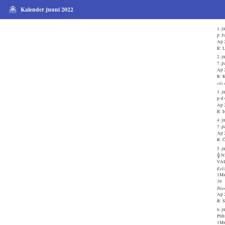
Kalender juuni 2022
1. j
p. J
Ap 
R: 
2. j
7. 
Ap 
R: K
või 
3. j
p-d
Ap 
R: I
4. j
7. 
Ap 
R: Õ
5. j
╬ 
VA
Eel
1Ms
39
Päe
Ap 
R: S
6. j
Püh
1Ms