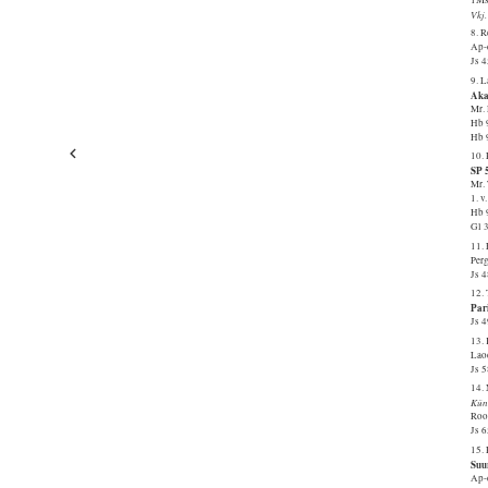
Vkj
8. 
Ap-d
Js 
9. 
Aka
Mr.
Hb 
Hb 
10.
SP 5
Mr. 
1. v
Hb 
Gl 
11.
Per
Js 
12. 
Pari
Js 
13.
Lao
Js 
14.
Kün
Roo
Js 
15.
Suu
Ap-d