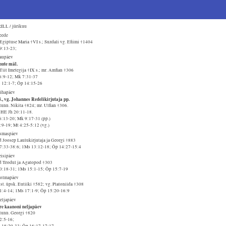
ILL / jürikuu
Reede
Egiptuse Maria †VI s.; Suzdali vg. Efiimi †1404
29:13-23;
Laupäev
nute mäl.
Tiit Imetegija †IX s.; mr. Amfian †306
6:9-12; Mk 7:31-37
 12:1-7; Õp 14:15-26
Pühapäev
., vg. Johannes Redelikirjutaja pp.
tunn. Nikita †824; mr. Ulfian †306.
. HE Jh 20:11-18.
6:13-20; Mk 9:17-31 (pp.)
:9-19; Mt 4:25-5:12 (vg.)
Esmaspäev
d Joosep Laulukirjutaja ja Georgi †883
37:33-38:6; 1Ms 13:12-18; Õp 14:27-15:4
eisipäev
d Teodul ja Agatopod †303
40:18-31; 1Ms 15:1-15; Õp 15:7-19
Kolmapäev
t. üpsk. Eutiiki †582; vg. Platoniida †308
41:4-14; 1Ms 17:1-9; Õp 15:20-16:9
Neljapäev
re kaanoni neljapäev
 tunn. Georgi †820
42:5-16;
 18:20-33; Õp 16:17-17:17