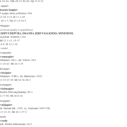
66:10-24; 1Ms 49:33-50:26; Õp 31:8-32
 Laupäev
tsaruse laupäev
d Agape, Irene ja Hionia †304
12:28-13:8, Jh 11:1-45
 46:1-7; Õp 23:15-24:5
 Pühapäev
ülestõusmispüha (riigipühana)
LMIPUUDEPÜHA, ISSANDA JERUUSALEMMA MINEMINE.
sia pskmr. Siimeon †344
Mt 21:1-11, 15-17
:4-9; Jh 12:1-18
r nädal
 Esmaspäev
r esmaspäev
Johannes †IX s.; mr. Viktor †303
21:18-43; Mt 24:3-35
Teisipäev
r teisipäev
 Johannes †VIII s.; õn. Matroona †1952
22:15-23:39; Mt 24:36-26:2
 Kolmapäev
r kolmapäev
 Teodor Jõhvsärgikandja †IV s.
12:17-50; Mt 26:6-16
 Neljapäev
r neljapäev
mr. Januari jkk. †305; vg. Anastaasi †695 VSL
 11:23-32; Mt 26:1-27:2
 Reede
r reede
 psk. Teodor Sükeonlane †613