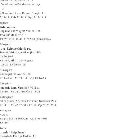
. Jumalaema rõõmukuulutamise p.
Reede
 Herodion, Agav, Flegon, Erm jt. †I s.
45:11-17; 1Ms 22:1-18; Õp 17:17-18:5
Laupäev
fisti laupäev
 Eupsiiki †362; vgmr. Vadim †376
9:24-28; Mk 8:27-31;
9:1-7; Lk 10:38-42, 11:27-28 (Jumalaema)
 Pühapäev
., vg. Egiptuse Maria pp.
Terenti, Maksim, Afrikan jkk. †III s.
. Jh 20:19-31.
9:11-14; Mk 10:32-45 (pp.).
3:23-29; Lk 36-50 (vg.)
 Esmaspäev
gamoni pskmr. Antipa †68
48:17-49:4; 1Ms 27:1-41; Õp 19:16-25
Teisipäev
oni psk. tunn. Vassiili † VIII s.
49:6-10; 1Ms 31:3-16; Õp 21:3-21
 Kolmapäev
dikea pskmr. Artemon †303; mr. Tomaiida †V s.
58:1-11; 1Ms 43:26-31,45:1-16; Õp 21:23-22:4
 Neljapäev
nipäev
ma pst. Martin †655; mr. Ardalion †305
65:8-16;
 Reede
r reede (riigipühana)
 Aristarh, Puud ja Trofim †I s.