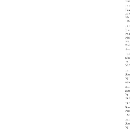
Js 
16.
Laa
Mr-
Hb 
1Ms
17.
1. 
PA
Pär
HE 
Fl 4
Suu
18.
Suu
Vg. 
Mt 
19. 
Suu
Vg.
Mt 
20.
Suu
Vg.
Jh 
21.
Suu
Psk
1Kr
22.
Suu
Vg.