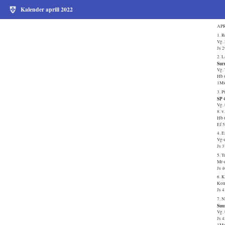
Kalender aprill 2022
APR
1. 
Vg. 
Js 
2. 
Sur
Vg. 
Hb 
1Ms
3. 
SP 4
Vg. 
8. v
Hb 
Ef 5
4. 
Vg-
Js 
5. T
Mr-
Js 
6. 
Kons
Js 
7. 
Suu
Vg.
Js 
1Ms