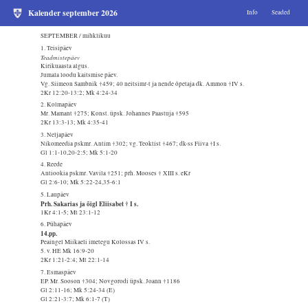
Kalender september 2026
Info
Seaded
SEPTEMBER / mihklikuu
1. Teisipäev
Teadmistepäev
Kirikuaasta algus.
Jumala loodu kaitsmise päev.
Vg. Siimeon Sambnik †459; 40 neitsimr-t ja nende õpetaja dk. Ammon †IV s.
2Kr 12:20-13:2; Mk 4:24-34
2. Kolmapäev
Mr. Mamant †275; Konst. üpsk. Johannes Paastuja †595
2Kr 13:3-13; Mk 4:35-41
3. Neljapäev
Nikomeedia pskmr. Antim †302; vg. Teoktist †467; dk-ss Fiiva †I s.
Gl 1:1-10,20-2:5; Mk 5:1-20
4. Reede
Antiookia pskmr. Vavila †251; prh. Mooses † XIII s. eKr
Gl 2:6-10; Mk 5:22-24,35-6:1
5. Laupäev
Prh. Sakarias ja õigl Eliisabet † I s.
1Kr 4:1-5; Mt 23:1-12
6. Pühapäev
14.pp.
Peaingel Miikaeli imetegu Kolossas IV s.
5. v. HE Mk 16:9-20
2Kr 1:21-2:4; Mt 22:1-14
7. Esmaspäev
EP. Mr. Sooson †304; Novgorodi üpsk. Joann †1186
Gl 2:11-16; Mk 5:24-34 (E)
Gl 2:21-3:7; Mk 6:1-7 (T)