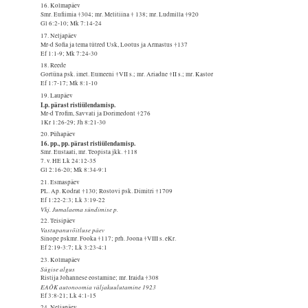
16. Kolmapäev
Smr. Eufiimia †304; mr. Melitiina † 138; mr. Ludmilla †920
Gl 6:2-10; Mk 7:14-24
17. Neljapäev
Mr-d Sofia ja tema tütred Usk, Lootus ja Armastus †137
Ef 1:1-9; Mk 7:24-30
18. Reede
Gortüna psk. imet. Eumeeni †VII s.; mr. Ariadne †II s.; mr. Kastor
Ef 1:7-17; Mk 8:1-10
19. Laupäev
Lp. pärast ristiülendamisp.
Mr-d Trofim, Savvati ja Dorimedont †276
1Kr 1:26-29; Jh 8:21-30
20. Pühapäev
16. pp., pp. pärast ristiülendamisp.
Smr. Eustaati, mr. Teopista jkk. †118
7. v. HE Lk 24:12-35
Gl 2:16-20; Mk 8:34-9:1
21. Esmaspäev
PL. Ap. Kodrat †130; Rostovi psk. Dimitri †1709
Ef 1:22-2:3; Lk 3:19-22
Vkj. Jumalaema sündimise p.
22. Teisipäev
Vastupanuvõitluse päev
Sinope pskmr. Fooka †117; prh. Joona †VIII s. eKr.
Ef 2:19-3:7; Lk 3:23-4:1
23. Kolmapäev
Sügise algus
Ristija Johannese eostamine; mr. Iraida †308
EAÕK autonoomia väljakuulutamine 1923
Ef 3:8-21; Lk 4:1-15
24. Neljapäev