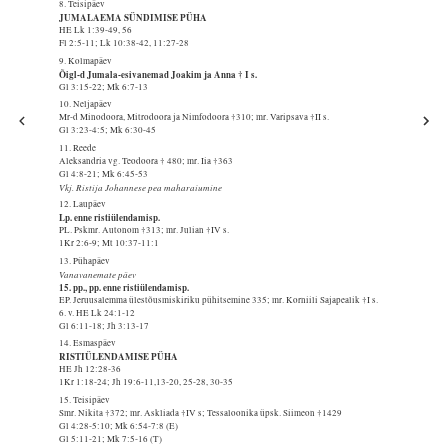
8. Teisipäev
JUMALAEMA SÜNDIMISE PÜHA
HE Lk 1:39-49, 56
Fl 2:5-11; Lk 10:38-42, 11:27-28
9. Kolmapäev
Õigl-d Jumala-esivanemad Joakim ja Anna † I s.
Gl 3:15-22; Mk 6:7-13
10. Neljapäev
Mr-d Minodoora, Mitrodoora ja Nimfodoora †310; mr. Varipsava †II s.
Gl 3:23-4:5; Mk 6:30-45
11. Reede
Aleksandria vg. Teodoora † 480; mr. Iia †363
Gl 4:8-21; Mk 6:45-53
Vkj. Ristija Johannese pea maharaiumine
12. Laupäev
Lp. enne ristiülendamisp.
PL. Pskmr. Autonom †313; mr. Julian †IV s.
1Kr 2:6-9; Mt 10:37-11:1
13. Pühapäev
Vanavanemate päev
15. pp., pp. enne ristiülendamisp.
EP. Jeruusalemma ülestõusmiskiriku pühitsemine 335; mr. Korniili Sajapealik †I s.
6. v. HE Lk 24:1-12
Gl 6:11-18; Jh 3:13-17
14. Esmaspäev
RISTIÜLENDAMISE PÜHA
HE Jh 12:28-36
1Kr 1:18-24; Jh 19:6-11,13-20, 25-28, 30-35
15. Teisipäev
Smr. Nikita †372; mr. Askliada †IV s; Tessaloonika üpsk. Siimeon †1429
Gl 4:28-5:10; Mk 6:54-7:8 (E)
Gl 5:11-21; Mk 7:5-16 (T)