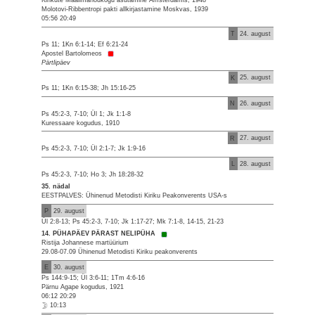
Kirikute Maailmanõukogu asutamine Amsterdamis, 1948
Molotovi-Ribbentropi pakti allkirjastamine Moskvas, 1939
05:56 20:49
T
24. august
Ps 11; 1Kn 6:1-14; Ef 6:21-24
Apostel Bartolomeos
Pärtlipäev
K
25. august
Ps 11; 1Kn 6:15-38; Jh 15:16-25
N
26. august
Ps 45:2-3, 7-10; Ül 1; Jk 1:1-8
Kuressaare kogudus, 1910
R
27. august
Ps 45:2-3, 7-10; Ül 2:1-7; Jk 1:9-16
L
28. august
Ps 45:2-3, 7-10; Ho 3; Jh 18:28-32
35. nädal
EESTPALVES: Ühinenud Metodisti Kiriku Peakonverents USA-s
P
29. august
Ül 2:8-13; Ps 45:2-3, 7-10; Jk 1:17-27; Mk 7:1-8, 14-15, 21-23
14. PÜHAPÄEV PÄRAST NELIPÜHA
Ristija Johannese martüürium
29.08-07.09 Ühinenud Metodisti Kiriku peakonverents
E
30. august
Ps 144:9-15; Ül 3:6-11; 1Tm 4:6-16
Pärnu Agape kogudus, 1921
06:12 20:29
10:13