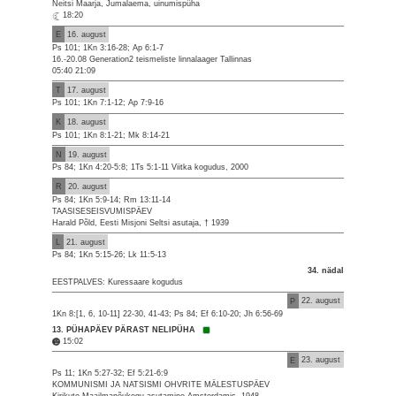
Neitsi Maarja, Jumalaema, uinumispüha
18:20
E
16. august
Ps 101; 1Kn 3:16-28; Ap 6:1-7
16.-20.08 Generation2 teismeliste linnalaager Tallinnas
05:40 21:09
T
17. august
Ps 101; 1Kn 7:1-12; Ap 7:9-16
K
18. august
Ps 101; 1Kn 8:1-21; Mk 8:14-21
N
19. august
Ps 84; 1Kn 4:20-5:8; 1Ts 5:1-11 Viitka kogudus, 2000
R
20. august
Ps 84; 1Kn 5:9-14; Rm 13:11-14
TAASISESEISVUMISPÄEV
Harald Põld, Eesti Misjoni Seltsi asutaja, † 1939
L
21. august
Ps 84; 1Kn 5:15-26; Lk 11:5-13
34. nädal
EESTPALVES: Kuressaare kogudus
P
22. august
1Kn 8:[1, 6, 10-11] 22-30, 41-43; Ps 84; Ef 6:10-20; Jh 6:56-69
13. PÜHAPÄEV PÄRAST NELIPÜHA
15:02
E
23. august
Ps 11; 1Kn 5:27-32; Ef 5:21-6:9
KOMMUNISMI JA NATSISMI OHVRITE MÄLESTUSPÄEV