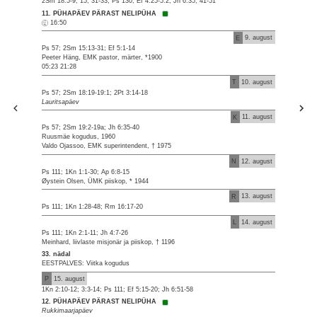
2Sm 18:5-9, 15, 31-33; Ps 130; Ef 4:25-5:2; Jh 6:35, 41-51
11. PÜHAPÄEV PÄRAST NELIPÜHA
16:50
E
9. august
Ps 57; 2Sm 15:13-31; Ef 5:1-14
Peeter Häng, EMK pastor, märter, *1900
05:23 21:28
T
10. august
Ps 57; 2Sm 18:19-19:1; 2Pt 3:14-18
Lauritsapäev
K
11. august
Ps 57; 2Sm 19:2-19a; Jh 6:35-40
Ruusmäe kogudus, 1960
Valdo Ojassoo, EMK superintendent, † 1975
N
12. august
Ps 111; 1Kn 1:1-30; Ap 6:8-15
Øystein Olsen, ÜMK piiskop, * 1944
R
13. august
Ps 111; 1Kn 1:28-48; Rm 16:17-20
L
14. august
Ps 111; 1Kn 2:1-11; Jh 4:7-26
Meinhard, liivlaste misjonär ja piiskop, † 1196
33. nädal
EESTPALVES: Viitka kogudus
P
15. august
1Kn 2:10-12; 3:3-14; Ps 111; Ef 5:15-20; Jh 6:51-58
12. PÜHAPÄEV PÄRAST NELIPÜHA
Rukkimaarjapäev