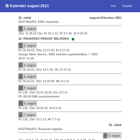
Kalender august 2021
Info
Seaded
31. nädal
august-lõikuskuu 2021
EESTPALVES: EMK misjonitöö
P
1. august
2Sm 11:26-12:13a; Ps 51:1-12; Ef 4:1-16; Jh 6:24-35
10. PÜHAPÄEV PÄRAST NELIPÜHA
E
2. august
Ps 50:16-23; 2Sm 12:15-25; Ef 4:17-24
George Albert Simons, EMK esimene superintendent, † 1952
05:07 21:46
T
3. august
Ps 50:16-23; 2Sm 13:1-19; 1Kr 12:27-31
K
4. august
Ps 50:16-23; 2Sm 13:20-36; Mk 8:1-10
N
5. august
Ps 130; 2Sm 13:37-14:24; Rm 15:1-6
05.-08.08 EMK suvekonverents
R
6. august
Ps 130; 2Sm 14:25-33; Gl 6:1-10
L
7. august
Ps 130; 2Sm 15:1-13; Mt 7:7-11
32. nädal
EESTPALVES: Ruusmäe kogudus
P
8. august