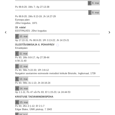
R
8. mai
Ps 66:8-20; 1Ms 7; Ap 27:13-38
L
9. mai
Ps 66:8-20; 1Ms 8:13-19; Jh 14:27-29
Euroopa päev
Jõhvi kogudus, 1971
19. nädal
EESTPALVES: Jõhvi kogudus
P
10. mai
Ap 17:22-31; Ps 66:8-20; 1Pt 3:13-22; Jh 14:15-21
ÜLESTÕUSMISAJA 6. PÜHAPÄEV
Emadepäev
E
11. mai
Ps 93; 1Ms 9:8-17; Ap 27:39-44
4:56 21:40
T
12. mai
Ps 93; 5Ms 5:22-33; 1Pt 3:8-12
Nurgakivi asetamine esimesele metodisti kirikule Bristolis, Inglismaal, 1739
K
13. mai
Ps 93; 5Ms 31:1-13; Jh 16:16-24
N
14. mai
Ap 1:1-11; Ps 47 või Ps 93; Ef 1:15-23; Lk 24:44-53
KRISTUSE TAEVAMINEMISPÜHA
R
15. mai
Ps 93; 2Kn 2:1-12; Ef 2:1-7
Edgar Blake, ÜMK piiskop, † 1943
L
16. mai