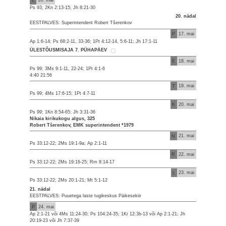
Ps 93; 2Kn 2:13-15; Jh 8:21-30
20. nädal
EESTPALVES: Superintendent Robert Tšerenkov
P
17. mai
Ap 1:6-14; Ps 68:2-11, 33-36; 1Pt 4:12-14, 5:6-11; Jh 17:1-11
ÜLESTÕUSMISAJA 7. PÜHAPÄEV
E
18. mai
Ps 99; 3Ms 9:1-11, 22-24; 1Pt 4:1-6
4:40 21:56
T
19. mai
Ps 99; 4Ms 17:6-15; 1Pt 4:7-11
K
20. mai
Ps 99; 1Kn 8:54-65; Jh 3:31-36
Nikaia kirikukogu algus, 325
Robert Tšerenkov, EMK superintendent *1979
N
21. mai
Ps 33:12-22; 2Ms 19:1-9a; Ap 2:1-11
R
22. mai
Ps 33:12-22; 2Ms 19:16-25; Rm 8:14-17
L
23. mai
Ps 33:12-22; 2Ms 20:1-21; Mt 5:1-12
21. nädal
EESTPALVES: Puuetega laste tugikeskus Päikesekiir
P
24. mai
Ap 2:1-21 või 4Ms 11:24-30; Ps 104:24-35; 1Kr 12:3b-13 või Ap 2:1-21; Jh
20:19-23 või Jh 7:37-39