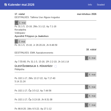
Kalender mai 2026
Info
Seaded
17. nädal
mai-lehekuu 2026
EESTPALVES: Tallinna Uue Alguse kogudus
R
1. mai
Ps 31:1-5, 15-16; 2Ms 3:1-12; Ap 7:1-16
Kevadpüha
Volbripäev
Apostlid Filippus ja Jaakobus
L
2. mai
Ps 31:1-5, 15-16; Jr 26:20-24; Jh 8:48-59
18. nädal
EESTPALVES: EMK Aastakonverents
P
3. mai
Ap 7:55-60; Ps 31:1-5, 15-16; 1Pt 2:2-10; Jh 14:1-14
ÜLESTÕUSMISAJA 5. PÜHAPÄEV
Piiblipüha
E
4. mai
Ps 102:1-17; 2Ms 13:17-22; Ap 7:17-40
5:14 21:24
T
5. mai
Ps 102:1-17; Õp 3:5-12; Ap 7:44-56
K
6. mai
Ps 102:1-17; Õp 3:13-18; Jh 8:31-38
N
7. mai
Ps 66:8-20; 1Ms 6:5-22; Ap 27:1-12