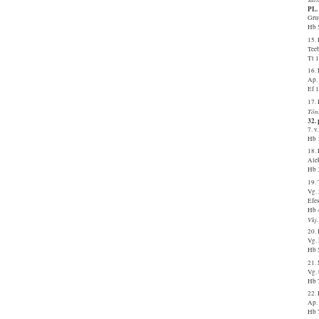
PL.
Gru
Hb 
15.
Tee
Tt 
16.
Ap.
Ef 
17.
Tõn
32.
7. v
Hb 
18.
Ale
Hb 
19. 
Vg.
Efe
Hb 
Vkj.
20.
Vg.
Hb 
21.
Vg.
Hb 
22.
Ap.
Hb 