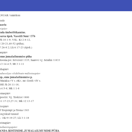
NUAR / näärikuu
Reede
aasta
ripäev
anda ümberlõikamine.
sarea üpsk. Vassiili Suur †376
Jh 10:1-9; VSL: Kl 2:8-12,
2:20-21,40-52 (püha);
7:26-8:2, Lk 6:17-23 (üpsk.)
Laupäev
 enne jumalailmumise püha
Rooma pst. Silvester †335; Saarovi vg. Serafim †1833
 3:14-4:5; Mt 3:1-11
Pühapäev
adussõjas võidelnute mälestuspäev
 pp., enne jumalailmumise p.
 Malakia †V s. eKr.; mr. Gordi †IV s.
. HE Jh 20:11-18;
 4:5-8; Mk 1:1-8
Esmaspäev
postlit. Vg. Teoktist †800
11:17-23,27-31; Mk 12:13-17
eisipäev
d Teopempt ja Teona †303
inglikud tunnid
: 1Kr 9:19-27; Lk 3:1-18
Kolmapäev
mekuningapäev
SANDA RISTIMISE, JUMALAILMUMISE PÜHA