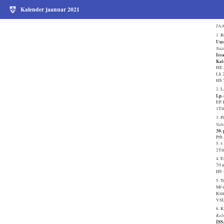
Kalender jaanuar 2021
JAA
1. 
Uus
Nää
Iss
Kai
HE 
Lk 
Hb 
2. 
Lp.
EP. 
1Tm
3. 
Vab
30.
Prh.
5. v
2Tm
4. 
70 a
Hb 
5. T
Mr-
Kun
VSL
6. 
Kol
IS