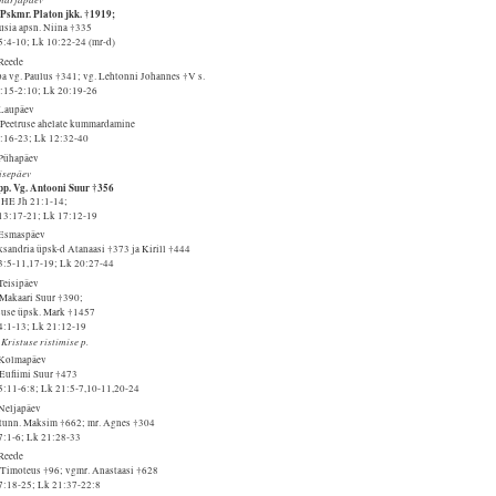
 Pskmr. Platon jkk. †1919;
usia apsn. Niina †335
5:4-10; Lk 10:22-24 (mr-d)
 Reede
ba vg. Paulus †341; vg. Lehtonni Johannes †V s.
1:15-2:10; Lk 20:19-26
 Laupäev
 Peetruse ahelate kummardamine
1:16-23; Lk 12:32-40
 Pühapäev
isepäev
 pp. Vg. Antooni Suur †356
. HE Jh 21:1-14;
13:17-21; Lk 17:12-19
 Esmaspäev
ksandria üpsk-d Atanaasi †373 ja Kirill †444
3:5-11,17-19; Lk 20:27-44
Teisipäev
 Makaari Suur †390;
suse üpsk. Mark †1457
4:1-13; Lk 21:12-19
 Kristuse ristimise p.
 Kolmapäev
 Eufiimi Suur †473
5:11-6:8; Lk 21:5-7,10-11,20-24
 Neljapäev
 tunn. Maksim †662; mr. Agnes †304
7:1-6; Lk 21:28-33
 Reede
 Timoteus †96; vgmr. Anastaasi †628
7:18-25; Lk 21:37-22:8