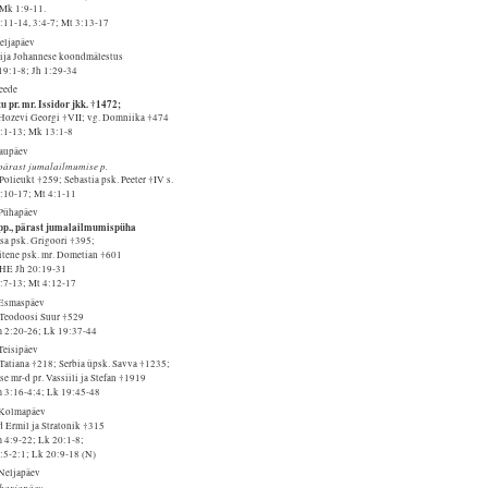
Mk 1:9-11.
2:11-14, 3:4-7; Mt 3:13-17
Neljapäev
tija Johannese koondmälestus
19:1-8; Jh 1:29-34
Reede
u pr. mr. Issidor jkk. †1472;
 Hozevi Georgi †VII; vg. Domniika †474
2:1-13; Mk 13:1-8
Laupäev
 pärast jumalailmumise p.
Polieukt †259; Sebastia psk. Peeter †IV s.
6:10-17; Mt 4:1-11
 Pühapäev
 pp., pärast jumalailmumispüha
sa psk. Grigoori †395;
itene psk. mr. Dometian †601
. HE Jh 20:19-31
4:7-13; Mt 4:12-17
 Esmaspäev
 Teodoosi Suur †529
 2:20-26; Lk 19:37-44
Teisipäev
 Tatiana †218; Serbia üpsk. Savva †1235;
se mr-d pr. Vassiili ja Stefan †1919
 3:16-4:4; Lk 19:45-48
 Kolmapäev
d Ermil ja Stratonik †315
 4:9-22; Lk 20:1-8;
1:5-2:1; Lk 20:9-18 (N)
 Neljapäev
iharjapäev