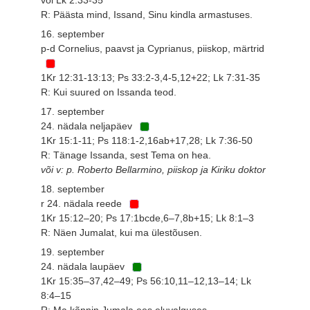
R: Päästa mind, Issand, Sinu kindla armastuses.
16. september
p-d Cornelius, paavst ja Cyprianus, piiskop, märtrid
1Kr 12:31-13:13; Ps 33:2-3,4-5,12+22; Lk 7:31-35
R: Kui suured on Issanda teod.
17. september
24. nädala neljapäev
1Kr 15:1-11; Ps 118:1-2,16ab+17,28; Lk 7:36-50
R: Tänage Issanda, sest Tema on hea.
või v: p. Roberto Bellarmino, piiskop ja Kiriku doktor
18. september
r 24. nädala reede
1Kr 15:12–20; Ps 17:1bcde,6–7,8b+15; Lk 8:1–3
R: Näen Jumalat, kui ma ülestõusen.
19. september
24. nädala laupäev
1Kr 15:35–37,42–49; Ps 56:10,11–12,13–14; Lk
8:4–15
R: Ma kõnnin Jumala ees eluvalguses.