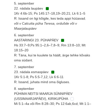
5. september
22. nädala laupäev
1Kr 4:6b-15; Ps 145:17–18,19–20,21; Lk 6:1–5
R: Issand on ligi kõigile, kes teda appi hüüavad.
või v Calcutta püha Teresa, orduõde või v
Maarjalaupäev
6. september
AASTARINGI 23. PÜHAPÄEV
Hs 33:7–9;Ps 95:1–2,6–7,8–9; Rm 13:8–10; Mt
18:15–20
R: Täna, kui te kuulete ta häält, ärge tehke kõvaks
oma südant.
7. september
23. nädala esmaspäev
1Kr 5:1-8; Ps 5:5-7,12; Lk 6:6-11
R: Issand, juhata mind oma õigluses.
8. september
PÜHIMA NEITSI MAARJA SÜNNIPÄEV
(USSIMAARJAPÄEV), KIRIKUPÜHA
Mi 5:1–4a või Rm 8:28–30; Ps 12:6ab,6cd; Mt 1:1–