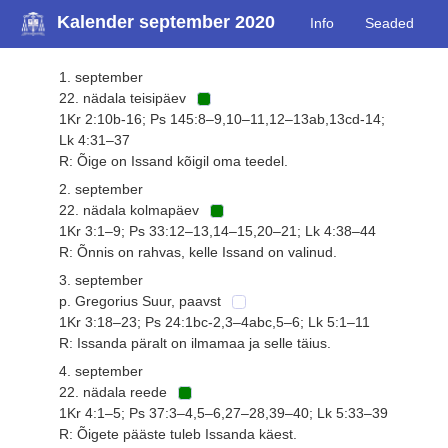
Kalender september 2020
Info
Seaded
1. september
22. nädala teisipäev
1Kr 2:10b-16; Ps 145:8–9,10–11,12–13ab,13cd-14;
Lk 4:31–37
R: Õige on Issand kõigil oma teedel.
2. september
22. nädala kolmapäev
1Kr 3:1–9; Ps 33:12–13,14–15,20–21; Lk 4:38–44
R: Õnnis on rahvas, kelle Issand on valinud.
3. september
p. Gregorius Suur, paavst
1Kr 3:18–23; Ps 24:1bc-2,3–4abc,5–6; Lk 5:1–11
R: Issanda päralt on ilmamaa ja selle täius.
4. september
22. nädala reede
1Kr 4:1–5; Ps 37:3–4,5–6,27–28,39–40; Lk 5:33–39
R: Õigete pääste tuleb Issanda käest.