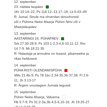
12. september
23. nädala laupäev
1Kr 10:14–22; Ps 116:12–13,17–18; Lk 6:43–49
R: Jumal, Sinule ma ohverdan tänuohvreid.
või v Pühima Neitsi Maarja Pühim Nimi või v
Maarjalaupäev
13. september
AASTARINGI 24. PÜHAPÄEV
Srk 27:30-28:9; Ps 103:1-2,3-4,9-10,11-12; Rm
14:7-9; Mt 18:21-35
R: Halastaja ja armuline on Issand, pikameelne ja
rikas heldusest.
14. september
PÜHA RISTI ÜLENDAMISPÜHA
4Ms 21:4b-9; Ps 78:1bc-2,34-35,36-37,38; Fl 2:6-
11; Jh 3:13-17
R: Ärgem unustagem Jumala tegusid.
15. september
Pühim Neitsi Maarja, Valuema
Hb 5:7-9; Ps 31:2-3a,3b-4,5-6,15-16; Jh 19:25-27
või Lk 2:33-35