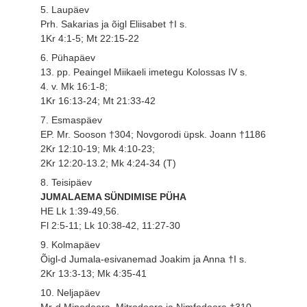
5. Laupäev
Prh. Sakarias ja õigl Eliisabet †I s.
1Kr 4:1-5; Mt 22:15-22
6. Pühapäev
13. pp. Peaingel Miikaeli imetegu Kolossas IV s.
4. v. Mk 16:1-8;
1Kr 16:13-24; Mt 21:33-42
7. Esmaspäev
EP. Mr. Sooson †304; Novgorodi üpsk. Joann †1186
2Kr 12:10-19; Mk 4:10-23;
2Kr 12:20-13.2; Mk 4:24-34 (T)
8. Teisipäev
JUMALAEMA SÜNDIMISE PÜHA
HE Lk 1:39-49,56.
Fl 2:5-11; Lk 10:38-42, 11:27-30
9. Kolmapäev
Õigl-d Jumala-esivanemad Joakim ja Anna †I s.
2Kr 13:3-13; Mk 4:35-41
10. Neljapäev
Mr-d Minodoora, Mitrodoora ja Nimfodoora †310