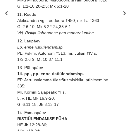
Gl 1:1-10,20-2:5; Mk 5:1-20
11. Reede
Aleksandria vg. Teodoora †480; mr. Iia †363
Gl 2:6-10; Mk 5:22-24,35-6:1
Vkj. Ristija Johannese pea maharaiumine
12. Laupäev
Lp. enne ristiülendamisp.
PL. Pskmr. Autonom †313; mr. Julian †IV s.
1Kr 2:6-9; Mt 10:37-11:1
13. Pühapäev
14. pp., pp. enne ristiülendamisp.
EP. Jeruusalemma ülestõusmiskiriku pühitsemine
335;
Mr. Korniili Sajapealik †I s.
5. v. HE Mk 16:9-20;
Gl 6:11-18; Jh 3:13-17
14. Esmaspäev
RISTIÜLENDAMISE PÜHA
HE Jh 12:28-36;
1Kr 1:18-24;