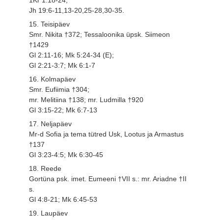
Jh 19:6-11,13-20,25-28,30-35.
15. Teisipäev
Smr. Nikita †372; Tessaloonika üpsk. Siimeon
†1429
Gl 2:11-16; Mk 5:24-34 (E);
Gl 2:21-3:7; Mk 6:1-7
16. Kolmapäev
Smr. Eufiimia †304;
mr. Melitiina †138; mr. Ludmilla †920
Gl 3:15-22; Mk 6:7-13
17. Neljapäev
Mr-d Sofia ja tema tütred Usk, Lootus ja Armastus
†137
Gl 3:23-4:5; Mk 6:30-45
18. Reede
Gortüna psk. imet. Eumeeni †VII s.: mr. Ariadne †II
s.
Gl 4:8-21; Mk 6:45-53
19. Laupäev