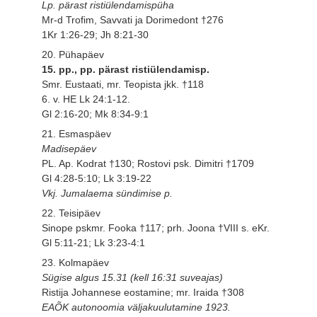
Lp. pärast ristiülendamispüha
Mr-d Trofim, Savvati ja Dorimedont †276
1Kr 1:26-29; Jh 8:21-30
20. Pühapäev
15. pp., pp. pärast ristiülendamisp.
Smr. Eustaati, mr. Teopista jkk. †118
6. v. HE Lk 24:1-12.
Gl 2:16-20; Mk 8:34-9:1
21. Esmaspäev
Madisepäev
PL. Ap. Kodrat †130; Rostovi psk. Dimitri †1709
Gl 4:28-5:10; Lk 3:19-22
Vkj. Jumalaema sündimise p.
22. Teisipäev
Sinope pskmr. Fooka †117; prh. Joona †VIII s. eKr.
Gl 5:11-21; Lk 3:23-4:1
23. Kolmapäev
Sügise algus 15.31 (kell 16:31 suveajas)
Ristija Johannese eostamine; mr. Iraida †308
EAÕK autonoomia väljakuulutamine 1923.