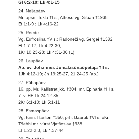
Gl 6:2-10; Lk 4:1-15
24. Neljapäev
Mr. apsn. Tekla †I s.; Athose vg. Siluan †1938
Ef 1:1-9 ; Lk 4:16-22
25. Reede
Vg. Eufrosiina †V s.; Radoneži vg. Sergei †1392
Ef 1:7-17; Lk 4:22-30;
1Kr 10:23-28; Lk 4:31-36 (L)
26. Laupäev
Ap. ev. Johannes Jumalasõnaõpetaja †II s.
1Jh 4:12-19; Jh 19:25-27, 21:24-25 (ap.)
27. Pühapäev
16. pp. Mr. Kallistrat jkk. †304; mr. Epiharia †III s.
7. v. HE Lk 24:12-35.
2Kr 6:1-10; Lk 5:1-11
28. Esmaspäev
Vg. tunn. Hariton †350; prh. Baaruk †VI s. eKr.
Tšehhi mr. vürst Vjatšeslav †938
Ef 1:22-2:3; Lk 4:37-44
29. Teisipäev