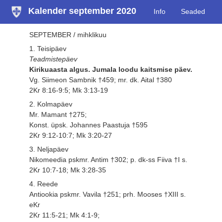
Kalender september 2020
Info
Seaded
SEPTEMBER / mihklikuu
1. Teisipäev
Teadmistepäev
Kirikuaasta algus. Jumala loodu kaitsmise päev.
Vg. Siimeon Sambnik †459; mr. dk. Aital †380
2Kr 8:16-9:5; Mk 3:13-19
2. Kolmapäev
Mr. Mamant †275;
Konst. üpsk. Johannes Paastuja †595
2Kr 9:12-10:7; Mk 3:20-27
3. Neljapäev
Nikomeedia pskmr. Antim †302; p. dk-ss Fiiva †I s.
2Kr 10:7-18; Mk 3:28-35
4. Reede
Antiookia pskmr. Vavila †251; prh. Mooses †XIII s.
eKr
2Kr 11:5-21; Mk 4:1-9;