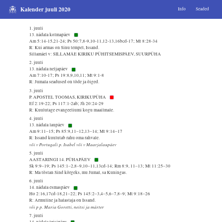
Kalender juuli 2020
Info
Seaded
1. juuli
13. nädala kolmapäev
Am 5:14-15,21-24; Ps 50:7,8-9,10-11,12-13,16bcd-17; Mt 8:28-34
R: Kui armas on Sinu tempel, Issand.
Sillamäel v: SILLAMÄE KIRIKU PÜHITSEMISPÄEV, SUURPÜHA
2. juuli
13. nädala neljapäev
Am 7:10-17; Ps 19:8,9,10,11; Mt 9:1-8
R: Jumala seadused on tõde ja õiged.
3. juuli
P. APOSTEL TOOMAS, KIRIKUPÜHA
Ef 2:19-22; Ps 117:1-2ab; Jh 20:24-29
R: Kuulutage evangeeliumi kogu maailmale.
4. juuli
13. nädala laupäev
Am 9:11–15; Ps 85:9,11–12,13–14; Mt 9:14–17
R: Issand kuulutab rahu oma rahvale.
või v Portugali p. Isabel või v Maarjalaupäev
5. juuli
AASTARINGI 14. PÜHAPÄEV
Sk 9:9–19; Ps 145:1–2,8–9,10–11,13cd-14; Rm 8:9, 11–13; Mt 11:25–30
R: Ma tõstan Sind kõrgeks, mu Jumal, sa Kuningas.
6. juuli
14. nädala esmaspäev
Ho 2:16,17cd-18,21–22; Ps 145:2–3,4–5,6–7,8–9; Mt 9:18–26
R: Armuline ja halastaja on Issand.
või p p. Maria Goretti, neitsi ja märter
7. juuli
14. nädala teisipäev