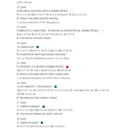
(2011, Pinsk)
22. juuli
P. MAARJA MAGDALEENA, KIRIKUPÜHA
Ül 3:1-4 või 2Kr 5:14-17; Ps 63:2,3-4,5-6,8-9; Jh 20:1-2,11-18
R: Jumal, sinu järele januneb mu hing.
† isa Leon Abraitis (1930, Taagepera)
23. juuli
P. BIRGITTA, ORDUÕDE - EUROOPA KAITSEPÜHAK. KIRIKUPÜHA
Gal 2:19-20; Ps 34:2-3,4-5,6-7,8-9,10-11; Jh 15:1-8
R: Ära unusta viletsaid, Issand.
24. juuli
16. nädala reede
Jr 3:14-17; [Ps] Jr 31:10,11-12ab,13; Mt 13:18-23
R: Issand hoiab meid nagu karjane oma karja.
või v p. Charbel Mahkluf, preester või v p. Olga
25. juuli
P. APOSTEL JAAKOBUS, KIRIKUPÜHA
2Kr 4:7-15; Ps 126:1-2a,2b-3,4-5,6; Mt 20:20-28
R: Kallis on Issanda meelest Tema vagade surm.
† isa Eduard Stephany SJ (1928, Narva-Jõesuu)
26. juuli
AASTARINGI 17. PÜHAPÄEV
1Kn 3:5,7–12; Ps 119:57+72,76–77,127–128,129–130; Rm 8:28–30; Mt 13:44–52
või Mt 13:44–46
R: Ma armastan Sinu seadust, Issand.
27. juuli
17. nädala esmaspäev
Jr 13:1-11; [Ps] 5Ms 32:18-19,20,21; Mt 13:31-35
R: Ära unusta Jumalat, kes andis sulle elu.
28. juuli
17. nädala teisipäev
Jr 14:17-22; Ps 79:8,9,11+13; Mt 13:36-43