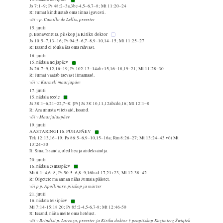
Js 7:1–9; Ps 48:2–3a,3bc-4,5–6,7–8; Mt 11:20–24
R: Jumal kindlustab oma linna igavesti.
või v p. Camillo de Lellis, preester
15. juuli
p. Bonaventura, piiskop ja Kiriku doktor
Js 10:5–7,13–16; Ps 94:5–6,7–8,9–10,14–15; Mt 11:25–27
R: Issand ei tõuka ära oma rahvast.
16. juuli
15. nädala neljapäev
Js 26:7–9,12,16–19; Ps 102:13–14ab+15,16–18,19–21; Mt 11:28–30
R: Jumal vaatab taevast ilmamaad.
või v: Karmeli maarjapäev
17. juuli
15. nädala reede
Js 38:1–6,21–22,7–8; [Ps] Js 38:10,11,12abcde,16; Mt 12:1–8
R: Ära unusta viletsaid, Issand.
või v Maarjalaupäev
19. juuli
AASTARINGI 16. PÜHAPÄEV
Trk 12:13,16–19; Ps 86:5–6,9–10,15–16a; Rm 8:26–27; Mt 13:24–43 või Mt
13:24–30
R: Sina, Issanda, oled hea ja andeksandja.
20. juuli
16. nädala esmaspäev
Mi 6:1–4,6–8; Ps 50:5–6,8–9,16bcd-17,21+23; Mt 12:38–42
R: Õigetele ma annan näha Jumala päästet.
või p p. Apollinare, piiskop ja märter
21. juuli
16. nädala teisipäev
Mi 7:14-15;18 20; Ps 85:2-4,5-6,7-8; Mt 12:46-50
R: Issand, näita meile oma heldust.
või v Brindisi p. Lorenzo, preester ja Kiriku doktor † peapiiskop Kazimierz Świątek