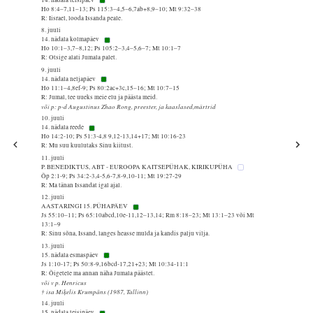
Ho 8:4–7,11–13; Ps 115:3–4,5–6,7ab+8,9–10; Mt 9:32–38
R: Iisrael, looda Issanda peale.
8. juuli
14. nädala kolmapäev
Ho 10:1–3,7–8,12; Ps 105:2–3,4–5,6–7; Mt 10:1–7
R: Otsige alati Jumala palet.
9. juuli
14. nädala neljapäev
Ho 11:1–4,8ef-9; Ps 80:2ac+3c,15–16; Mt 10:7–15
R: Jumal, tee uueks meie elu ja päästa meid.
või p: p-d Augustinus Zhao Rong, preester, ja kaaslased,märtrid
10. juuli
14. nädala reede
Ho 14:2-10; Ps 51:3-4,8 9,12-13,14+17; Mt 10:16-23
R: Mu suu kuulutaks Sinu kiitust.
11. juuli
P. BENEDIKTUS, ABT - EUROOPA KAITSEPÜHAK, KIRIKUPÜHA
Õp 2:1-9; Ps 34:2-3,4-5,6-7,8-9,10-11; Mt 19:27-29
R: Ma tänan Issandat igal ajal.
12. juuli
AASTARINGI 15. PÜHAPÄEV
Js 55:10–11; Ps 65:10abcd,10e-11,12–13,14; Rm 8:18–23; Mt 13:1–23 või Mt
13:1–9
R: Sinu sõna, Issand, langes heasse mulda ja kandis palju vilja.
13. juuli
15. nädala esmaspäev
Js 1:10-17; Ps 50:8-9,16bcd-17,21+23; Mt 10:34-11:1
R: Õigetele ma annan näha Jumala päästet.
või v p. Henricus
† isa Miķelis Krumpāns (1987, Tallinn)
14. juuli
15. nädala teisipäev