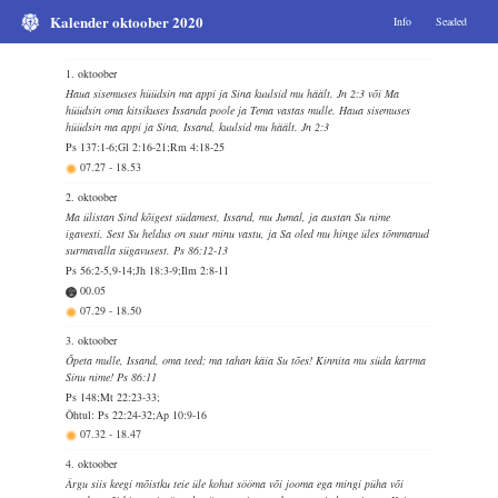
Kalender oktoober 2020
Info
Seaded
1. oktoober
Haua sisemuses hüüdsin ma appi ja Sina kuulsid mu häält. Jn 2:3 või Ma
hüüdsin oma kitsikuses Issanda poole ja Tema vastas mulle. Haua sisemuses
hüüdsin ma appi ja Sina, Issand, kuulsid mu häält. Jn 2:3
Ps 137:1-6;Gl 2:16-21;Rm 4:18-25
07.27
-
18.53
2. oktoober
Ma ülistan Sind kõigest südamest, Issand, mu Jumal, ja austan Su nime
igavesti. Sest Su heldus on suur minu vastu, ja Sa oled mu hinge üles tõmmanud
surmavalla sügavusest. Ps 86:12-13
Ps 56:2-5,9-14;Jh 18:3-9;Ilm 2:8-11
00.05
07.29
-
18.50
3. oktoober
Õpeta mulle, Issand, oma teed; ma tahan käia Su tões! Kinnita mu süda kartma
Sinu nime! Ps 86:11
Ps 148;Mt 22:23-33;
Õhtul: Ps 22:24-32;Ap 10:9-16
07.32
-
18.47
4. oktoober
Ärgu siis keegi mõistku teie üle kohut sööma või jooma ega mingi püha või