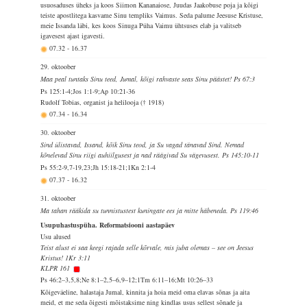
usuosaduses üheks ja koos Siimon Kananaiose, Juudas Jaakobuse poja ja kõigi
teiste apostlitega kasvame Sinu templiks Vaimus. Seda palume Jeesuse Kristuse,
meie Issanda läbi, kes koos Sinuga Püha Vaimu ühtsuses elab ja valitseb
igavesest ajast igavesti.
07.32
-
16.37
29. oktoober
Maa peal tuntaks Sinu teed, Jumal, kõigi rahvaste seas Sinu päästet! Ps 67:3
Ps 125:1-4;Jos 1:1-9;Ap 10:21-36
Rudolf Tobias, organist ja helilooja († 1918)
07.34
-
16.34
30. oktoober
Sind ülistavad, Issand, kõik Sinu teod, ja Su vagad tänavad Sind. Nemad
kõnelevad Sinu riigi auhiilgusest ja nad räägivad Su vägevusest. Ps 145:10-11
Ps 55:2-9,7-19,23;Jh 15:18-21;1Kn 2:1-4
07.37
-
16.32
31. oktoober
Ma tahan rääkida su tunnistustest kuningate ees ja mitte häbeneda. Ps 119:46
Usupuhastuspüha. Reformatsiooni aastapäev
Usu alused
Teist alust ei saa keegi rajada selle kõrvale, mis juba olemas – see on Jeesus
Kristus! 1Kr 3:11
KLPR 161
Ps 46:2–3,5,8;Ne 8:1–2,5–6,9–12;1Tm 6:11–16;Mt 10:26–33
Kõigeväeline, halastaja Jumal, kinnita ja hoia meid oma elavas sõnas ja aita
meid, et me seda õigesti mõistaksime ning kindlas usus sellest sõnade ja