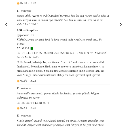
07.48
-
18.27
11. oktoober
Jeesus ütleb: "Koguge endile aardeid taevasse, kus koi ega rooste neid ei riku ja
kuhu vargad sisse ei murra ega varasta! Sest kus su aare on, seal on ka su
süda." Mt 6:20-21
Lõikustänupüha
Igapäevane leib
Kõikide silmad ootavad Sind ja Sina annad neile nende roa omal ajal. Ps
145:15
KLPR 154
Ps 104:1,13–14,24,27–28,33;Jl 2:21–27;1Tm 6:6–10 või 1Tm 4:4–5;Mt 6:25–
34 või Mt 6:19–23
Helde Jumal, halastaja Isa, me täname Sind, et Sa oled meie selle aasta tööd
õnnistanud. Me palume Sind: anna, et me terve oma eluga kannaksime vilja,
mida Sina meilt ootad. Seda palume Jeesuse Kristuse, meie Issanda läbi, kes
koos Sinuga Püha Vaimu ühtsuses elab ja valitseb igavesest ajast igavesti.
07.50
-
18.24
12. oktoober
Anna mulle arusaamist panna tähele Su Seadust ja seda pidada kõigest
südamest! Ps 119:34
Ps 138;1Ts 4:9-12;Mt 6:1-4
07.53
-
18.21
13. oktoober
Kuule, Iisrael! Issand, meie Jumal Issand, on ainus. Armasta Issandat, oma
Jumalat, kõigest oma südamest ja kõigest oma hingest ja kõigest oma väest!