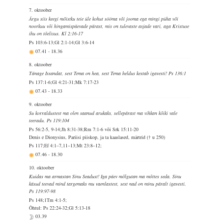
7. oktoober
Ärgu siis keegi mõistku teie üle kohut sööma või jooma ega mingi püha või
noorkuu või hingamispäevade pärast, mis on tulevaste asjade vari, aga Kristuse
ihu on tõelisus. Kl 2:16-17
Ps 103:6-13;Gl 2:1-14;Gl 3:6-14
07.41
-
18.36
8. oktoober
Tänage Issandat, sest Tema on hea, sest Tema heldus kestab igavesti! Ps 136:1
Ps 137:1-6;Gl 4:21-31;Mk 7:17-23
07.43
-
18.33
9. oktoober
Su korraldustest ma olen saanud arukaks, sellepärast ma vihkan kõiki vale
teeradu. Ps 119:104
Ps 56:2-5, 9-14;Jh 8:31-38;Rm 7:1-6 või Srk 15:11-20
Denis e Dionysius, Pariisi piiskop, ja ta kaaslased, märtrid († u 250)
Ps 117;Ef 4:1–7,11–13;Mt 23:8–12;
07.46
-
18.30
10. oktoober
Kuidas ma armastan Sinu Seadust! Iga päev mõlgutan ma mõttes seda. Sinu
käsud teevad mind targemaks mu vaenlastest, sest nad on minu päralt igavesti.
Ps 119:97-98
Ps 148;1Tm 4:1-5;
Õhtul: Ps 22:24-32;Gl 5:13-18
03.39