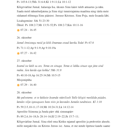
Ps 145:8-13;5Ms 31:6-8;Kl 1:9-11;Lk 10:1-12
Kõigeväeline Jumal, halastaja Isa, üksnes Sinu käest tuleb armastus ja rahu.
Saada meid rahunõudjatena ja Sinu riigi tunnistajatena maailma ning täida meie
südamed rõõmuga Sinu päästest. Jeesuse Kristuse, Sinu Poja, meie Issanda läbi.
Lisalugemine: Srk 51:23-30
Õhtul: Ps 108:2-7;Mt 13:51-52;Ps 108:2-7;Km 10:11-16
07.24
-
16.45
26. oktoober
Jumal õnnistagu meid ja kõik ilmamaa otsad kartku Teda! Ps 67:8
Ps 71:1-12;Ap 9:1-9;Ap 9:10-19a
07.27
-
16.42
27. oktoober
Issand ise käib su ees, Tema on sinuga, Tema ei lahku sinust ega jäta sind
maha. Ära karda ega kohku! 5Ms 31:8
Ps 40:10-18;Ap 16:25-34;Mt 10:5-15
Misjonipüha
07.29
-
16.40
28. oktoober
Me palvetame, et te käiksite Issanda vääriliselt Talle kõigiti meeldida püüdes,
kandes vilja igasuguses heas töös ja kasvades Jumala tundmises. Kl 1:10
Ps 59:2-5,10-11,17-18;Mt 10:24-31;Lk 14:12-14
Apostlite Siimona ja Juuda päev ehk simunapäev
Ps 89:2,6,16–18;Js 28:14–16;Ef 2:19–22;Jh 15:7–11;
Kõigeväeline Jumal, Sina oled oma Kiriku rajanud apostlite ja prohvetite alusele,
mille nurgakiviks on Kristus Jeesus ise. Anna, et me nende õpetuse kaudu saame