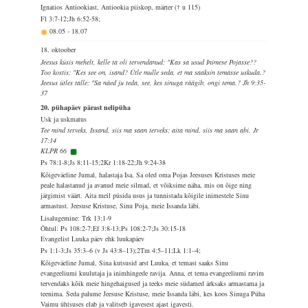
Ignatios Antiookiast, Antiookia piiskop, märter († u 115)
Fl 3:7-12;Jh 6:52-58;
08.05
-
18.07
18. oktoober
Jeesus küsis mehelt, kelle ta oli tervendanud: "Kas sa usud Inimese Pojasse??
Too kostis: "Kes see on, isand? Ütle mulle seda, et ma saaksin temasse uskuda.?
Jeesus ütles talle: "Sa näed ju teda, see, kes sinuga räägib, ongi tema.? Jh 9:35-
37
20. pühapäev pärast nelipüha
Usk ja uskmatus
Tee mind terveks, Issand, siis ma saan terveks; aita mind, siis ma saan abi. Jr
17:14
KLPR 66
Ps 78:1-8;Js 8:11-15;2Kr 1:18-22;Jh 9:24-38
Kõigeväeline Jumal, halastaja Isa, Sa oled oma Pojas Jeesuses Kristuses meie
peale halastanud ja avanud meie silmad, et võiksime näha, mis on õige ning
järgimist väärt. Aita meil püsida usus ja tunnistada kõigile inimestele Sinu
armastust. Jeesuse Kristuse, Sinu Poja, meie Issanda läbi.
Lisalugemine: Trk 13:1-9
Õhtul: Ps 108:2-7;Ef 3:8-13;Ps 108:2-7;Js 30:15-18
Evangelist Luuka päev ehk luukapäev
Ps 1:1-3;Js 35:3–6 (v Js 43:8–13);2Tm 4:5–11;Lk 1:1–4;
Kõigeväeline Jumal, Sina kutsusid arst Luuka, et temast saaks Sinu
evangeeliumi kuulutaja ja inimhingede ravija. Anna, et tema evangeeliumi ravim
tervendaks kõik meie hingehaigused ja teeks meie südamed ärksaks armastama ja
teenima. Seda palume Jeesuse Kristuse, meie Issanda läbi, kes koos Sinuga Püha
Vaimu ühtsuses elab ja valitseb igavesest ajast igavesti.