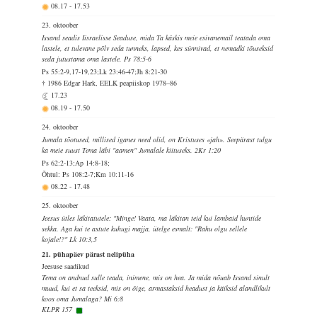
08.17
-
17.53
23. oktoober
Issand seadis Iisraelisse Seaduse, mida Ta käskis meie esivanemail teatada oma
lastele, et tulevane põlv seda tunneks, lapsed, kes sünnivad, et nemadki tõuseksid
seda jutustama oma lastele. Ps 78:5-6
Ps 55:2-9,17-19,23;Lk 23:46-47;Jh 8:21-30
† 1986 Edgar Hark, EELK peapiiskop 1978–86
17.23
08.19
-
17.50
24. oktoober
Jumala tõotused, millised iganes need olid, on Kristuses «jah». Seepärast tulgu
ka meie suust Tema läbi "aamen" Jumalale kiituseks. 2Kr 1:20
Ps 62:2-13;Ap 14:8-18;
Õhtul: Ps 108:2-7;Km 10:11-16
08.22
-
17.48
25. oktoober
Jeesus ütles läkitatutele: "Minge! Vaata, ma läkitan teid kui lambaid huntide
sekka. Aga kui te astute kuhugi majja, ütelge esmalt: "Rahu olgu sellele
kojale!?" Lk 10:3,5
21. pühapäev pärast nelipüha
Jeesuse saadikud
Tema on andnud sulle teada, inimene, mis on hea. Ja mida nõuab Issand sinult
muud, kui et sa teeksid, mis on õige, armastaksid headust ja käiksid alandlikult
koos oma Jumalaga? Mi 6:8
KLPR 157