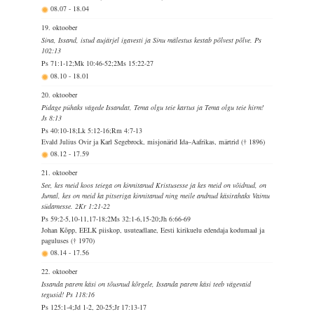
08.07
-
18.04
19. oktoober
Sina, Issand, istud aujärjel igavesti ja Sinu mälestus kestab põlvest põlve. Ps
102:13
Ps 71:1-12;Mk 10:46-52;2Ms 15:22-27
08.10
-
18.01
20. oktoober
Pidage pühaks vägede Issandat, Tema olgu teie kartus ja Tema olgu teie hirm!
Js 8:13
Ps 40:10-18;Lk 5:12-16;Rm 4:7-13
Evald Julius Ovir ja Karl Segebrock, misjonärid Ida–Aafrikas, märtrid († 1896)
08.12
-
17.59
21. oktoober
See, kes meid koos teiega on kinnitanud Kristusesse ja kes meid on võidnud, on
Jumal, kes on meid ka pitseriga kinnitanud ning meile andnud käsirahaks Vaimu
südamesse. 2Kr 1:21-22
Ps 59:2-5,10-11,17-18;2Ms 32:1-6,15-20;Jh 6:66-69
Johan Kõpp, EELK piiskop, usuteadlane, Eesti kirikuelu edendaja kodumaal ja
paguluses († 1970)
08.14
-
17.56
22. oktoober
Issanda parem käsi on tõusnud kõrgele, Issanda parem käsi teeb vägevaid
tegusid! Ps 118:16
Ps 125:1-4;Jd 1-2, 20-25;Jr 17:13-17