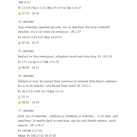
5Ms 6:4-5
Ps 12:2-9;1Tm 1:1-11;2Ms 23:1-9 või Srk 6:14-17
07.55
-
18.18
14. oktoober
Ärge armastage maailma ega seda, mis on maailmas! Kui keegi armastab
maailma, siis ei ole temas Isa armastust. 1Jh 2:15
Ps 103:6-13;Ül 8:4-7;Rm 14:19-23
07.58
-
18.15
15. oktoober
Imelised on Sinu tunnistused, sellepärast hoiab neid minu hing. Ps 119:129
Ps 137:1-6;Ap 6:1-7;Mk 3:31-35
08.00
-
18.12
16. oktoober
Õndsad on need, kes peavad Tema tunnistusi ja nõuavad Teda kõigest südamest,
kes ei tee ka ülekohut, vaid käivad Tema teedel! Ps 119:2-3
Ps 56:2-5,9-14;Jh 18:7-9;Rm 15:1-6
22.31
08.02
-
18.10
17. oktoober
Kõik, mis on maailmas - lihahimu ja silmahimu ja elukõrkus -, ei ole Isast, vaid
maailmast. Ja maailm kaob ja tema himu, aga kes teeb Jumala tahtmist, püsib
igavesti. 1Jh 2:16-17
Ps 148;Mt 5:17-19;
Õhtul: Ps 108:2-7;Js 30:15-18