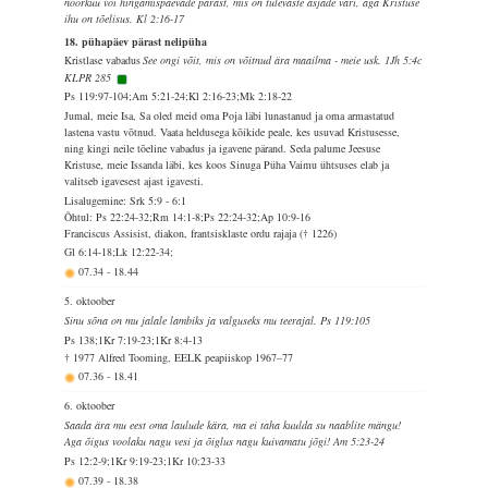
noorkuu või hingamispäevade pärast, mis on tulevaste asjade vari, aga Kristuse
ihu on tõelisus. Kl 2:16-17
18. pühapäev pärast nelipüha
Kristlase vabadus
See ongi võit, mis on võitnud ära maailma - meie usk. 1Jh 5:4c
KLPR 285
Ps 119:97-104;Am 5:21-24;Kl 2:16-23;Mk 2:18-22
Jumal, meie Isa, Sa oled meid oma Poja läbi lunastanud ja oma armastatud
lastena vastu võtnud. Vaata heldusega kõikide peale, kes usuvad Kristusesse,
ning kingi neile tõeline vabadus ja igavene pärand. Seda palume Jeesuse
Kristuse, meie Issanda läbi, kes koos Sinuga Püha Vaimu ühtsuses elab ja
valitseb igavesest ajast igavesti.
Lisalugemine: Srk 5:9 - 6:1
Õhtul: Ps 22:24-32;Rm 14:1-8;Ps 22:24-32;Ap 10:9-16
Franciscus Assisist, diakon, frantsisklaste ordu rajaja († 1226)
Gl 6:14-18;Lk 12:22-34;
07.34
-
18.44
5. oktoober
Sinu sõna on mu jalale lambiks ja valguseks mu teerajal. Ps 119:105
Ps 138;1Kr 7:19-23;1Kr 8:4-13
† 1977 Alfred Tooming, EELK peapiiskop 1967–77
07.36
-
18.41
6. oktoober
Saada ära mu eest oma laulude kära, ma ei taha kuulda su naablite mängu!
Aga õigus voolaku nagu vesi ja õiglus nagu kuivamatu jõgi! Am 5:23-24
Ps 12:2-9;1Kr 9:19-23;1Kr 10:23-33
07.39
-
18.38