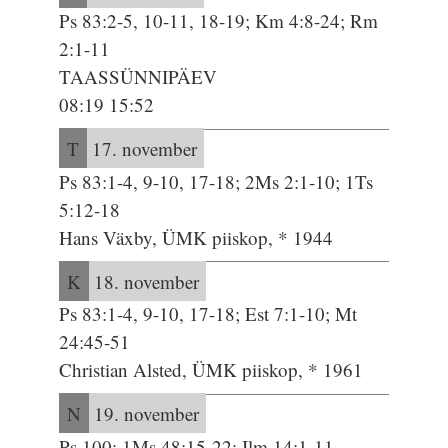
Ps 83:2-5, 10-11, 18-19; Km 4:8-24; Rm
2:1-11
TAASSÜNNIPÄEV
08:19 15:52
T
17. november
Ps 83:1-4, 9-10, 17-18; 2Ms 2:1-10; 1Ts
5:12-18
Hans Växby, ÜMK piiskop, * 1944
K
18. november
Ps 83:1-4, 9-10, 17-18; Est 7:1-10; Mt
24:45-51
Christian Alsted, ÜMK piiskop, * 1961
N
19. november
Ps 100; 1Ms 48:15-22; Ilm 14:1-11