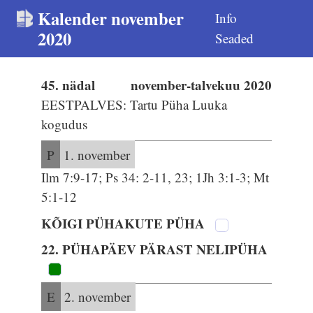
Kalender november
Info
2020
Seaded
45. nädal
november-talvekuu 2020
EESTPALVES: Tartu Püha Luuka
kogudus
P
1. november
Ilm 7:9-17; Ps 34: 2-11, 23; 1Jh 3:1-3; Mt
5:1-12
KÕIGI PÜHAKUTE PÜHA
22. PÜHAPÄEV PÄRAST NELIPÜHA
E
2. november