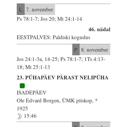
L
7. november
Ps 78:1-7; Jos 20; Mt 24:1-14
46. nädal
EESTPALVES: Paldiski kogudus
P
8. november
Jos 24:1-3a, 14-25; Ps 78:1-7; 1Ts 4:13-
18; Mt 25:1-13
23. PÜHAPÄEV PÄRAST NELIPÜHA
ISADEPÄEV
Ole Edvard Borgen, ÜMK piiskop, *
1925
15:46