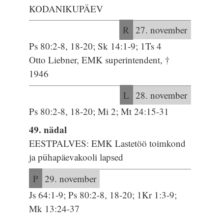
KODANIKUPÄEV
R
27. november
Ps 80:2-8, 18-20; Sk 14:1-9; 1Ts 4
Otto Liebner, EMK superintendent, †
1946
L
28. november
Ps 80:2-8, 18-20; Mi 2; Mt 24:15-31
49. nädal
EESTPALVES: EMK Lastetöö toimkond
ja pühapäevakooli lapsed
P
29. november
Js 64:1-9; Ps 80:2-8, 18-20; 1Kr 1:3-9;
Mk 13:24-37