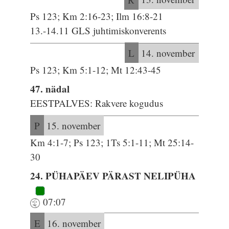
Ps 123; Km 2:16-23; Ilm 16:8-21
13.-14.11 GLS juhtimiskonverents
L
14. november
Ps 123; Km 5:1-12; Mt 12:43-45
47. nädal
EESTPALVES: Rakvere kogudus
P
15. november
Km 4:1-7; Ps 123; 1Ts 5:1-11; Mt 25:14-
30
24. PÜHAPÄEV PÄRAST NELIPÜHA
07:07
E
16. november