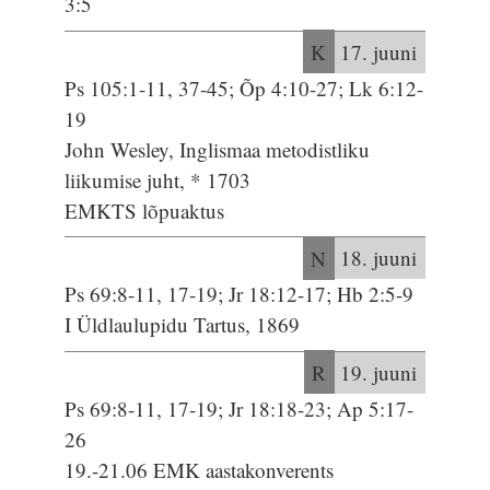
3:5
K
17. juuni
Ps 105:1-11, 37-45; Õp 4:10-27; Lk 6:12-
19
John Wesley, Inglismaa metodistliku
liikumise juht, * 1703
EMKTS lõpuaktus
N
18. juuni
Ps 69:8-11, 17-19; Jr 18:12-17; Hb 2:5-9
I Üldlaulupidu Tartus, 1869
R
19. juuni
Ps 69:8-11, 17-19; Jr 18:18-23; Ap 5:17-
26
19.-21.06 EMK aastakonverents