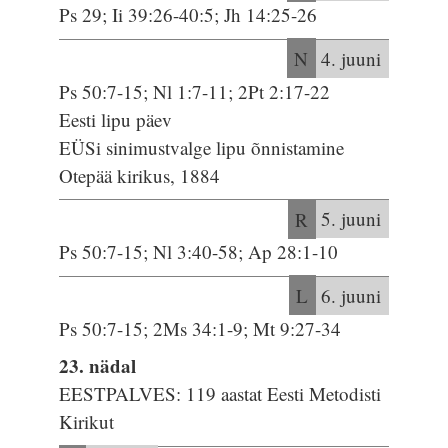
Ps 29; Ii 39:26-40:5; Jh 14:25-26
N
4. juuni
Ps 50:7-15; Nl 1:7-11; 2Pt 2:17-22
Eesti lipu päev
EÜSi sinimustvalge lipu õnnistamine
Otepää kirikus, 1884
R
5. juuni
Ps 50:7-15; Nl 3:40-58; Ap 28:1-10
L
6. juuni
Ps 50:7-15; 2Ms 34:1-9; Mt 9:27-34
23. nädal
EESTPALVES: 119 aastat Eesti Metodisti
Kirikut