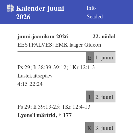
Kalender juuni
Info
2026
Seaded
juuni-jaanikuu 2026
22. nädal
EESTPALVES: EMK laager Gideon
E
1. juuni
Ps 29; Ii 38:39-39:12; 1Kr 12:1-3
Lastekaitsepäev
4:15 22:24
T
2. juuni
Ps 29; Ii 39:13-25; 1Kr 12:4-13
Lyons'i märtrid, † 177
K
3. juuni