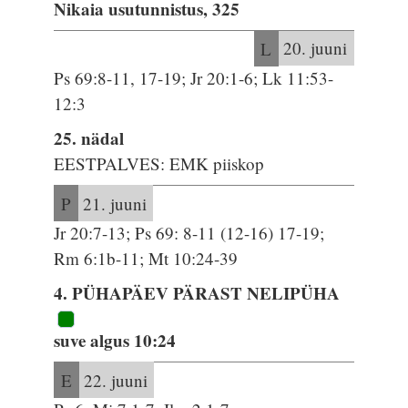
Nikaia usutunnistus, 325
L
20. juuni
Ps 69:8-11, 17-19; Jr 20:1-6; Lk 11:53-
12:3
25. nädal
EESTPALVES: EMK piiskop
P
21. juuni
Jr 20:7-13; Ps 69: 8-11 (12-16) 17-19;
Rm 6:1b-11; Mt 10:24-39
4. PÜHAPÄEV PÄRAST NELIPÜHA
suve algus 10:24
E
22. juuni