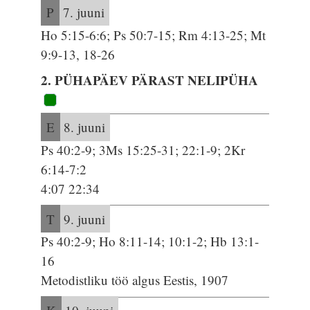
P
7. juuni
Ho 5:15-6:6; Ps 50:7-15; Rm 4:13-25; Mt
9:9-13, 18-26
2. PÜHAPÄEV PÄRAST NELIPÜHA
E
8. juuni
Ps 40:2-9; 3Ms 15:25-31; 22:1-9; 2Kr
6:14-7:2
4:07 22:34
T
9. juuni
Ps 40:2-9; Ho 8:11-14; 10:1-2; Hb 13:1-
16
Metodistliku töö algus Eestis, 1907