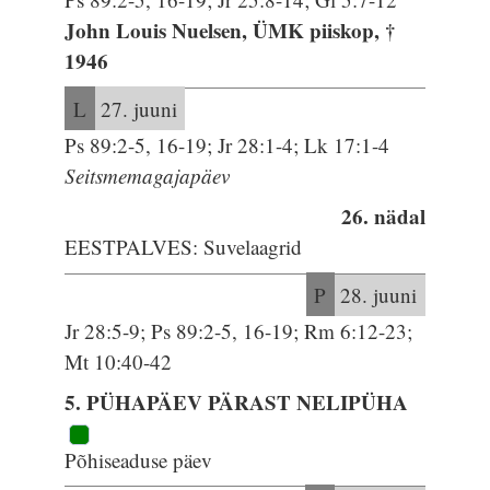
John Louis Nuelsen, ÜMK piiskop, †
1946
L
27. juuni
Ps 89:2-5, 16-19; Jr 28:1-4; Lk 17:1-4
Seitsmemagajapäev
26. nädal
EESTPALVES: Suvelaagrid
P
28. juuni
Jr 28:5-9; Ps 89:2-5, 16-19; Rm 6:12-23;
Mt 10:40-42
5. PÜHAPÄEV PÄRAST NELIPÜHA
Põhiseaduse päev