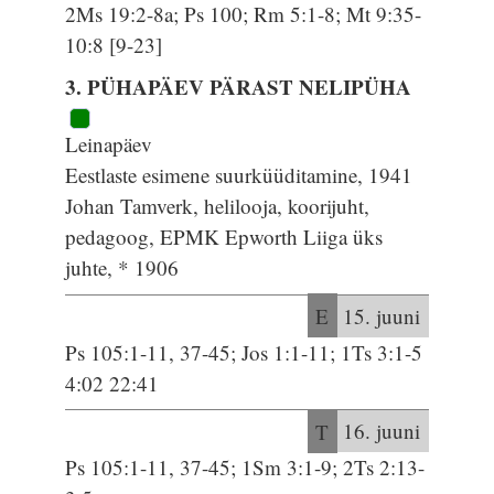
2Ms 19:2-8a; Ps 100; Rm 5:1-8; Mt 9:35-
10:8 [9-23]
3. PÜHAPÄEV PÄRAST NELIPÜHA
Leinapäev
Eestlaste esimene suurküüditamine, 1941
Johan Tamverk, helilooja, koorijuht,
pedagoog, EPMK Epworth Liiga üks
juhte, * 1906
E
15. juuni
Ps 105:1-11, 37-45; Jos 1:1-11; 1Ts 3:1-5
4:02 22:41
T
16. juuni
Ps 105:1-11, 37-45; 1Sm 3:1-9; 2Ts 2:13-