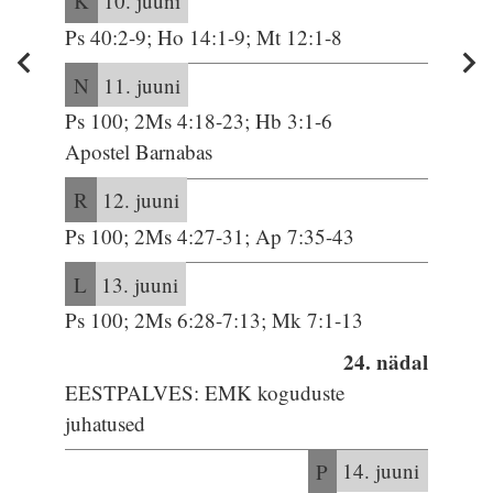
K
10. juuni
Ps 40:2-9; Ho 14:1-9; Mt 12:1-8
N
11. juuni
Ps 100; 2Ms 4:18-23; Hb 3:1-6
Apostel Barnabas
R
12. juuni
Ps 100; 2Ms 4:27-31; Ap 7:35-43
L
13. juuni
Ps 100; 2Ms 6:28-7:13; Mk 7:1-13
24. nädal
EESTPALVES: EMK koguduste
juhatused
P
14. juuni