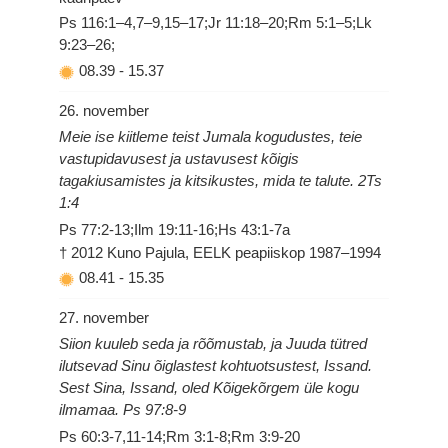
Ps 116:1–4,7–9,15–17;Jr 11:18–20;Rm 5:1–5;Lk
9:23–26;
08.39
-
15.37
26. november
Meie ise kiitleme teist Jumala kogudustes, teie
vastupidavusest ja ustavusest kõigis
tagakiusamistes ja kitsikustes, mida te talute. 2Ts
1:4
Ps 77:2-13;Ilm 19:11-16;Hs 43:1-7a
† 2012 Kuno Pajula, EELK peapiiskop 1987–1994
08.41
-
15.35
27. november
Siion kuuleb seda ja rõõmustab, ja Juuda tütred
ilutsevad Sinu õiglastest kohtuotsustest, Issand.
Sest Sina, Issand, oled Kõigekõrgem üle kogu
ilmamaa. Ps 97:8-9
Ps 60:3-7,11-14;Rm 3:1-8;Rm 3:9-20