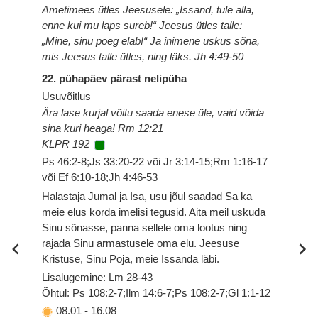
Ametimees ütles Jeesusele: „Issand, tule alla,
enne kui mu laps sureb!“ Jeesus ütles talle:
„Mine, sinu poeg elab!“ Ja inimene uskus sõna,
mis Jeesus talle ütles, ning läks. Jh 4:49-50
22. pühapäev pärast nelipüha
Usuvõitlus
Ära lase kurjal võitu saada enese üle, vaid võida
sina kuri heaga! Rm 12:21
KLPR 192
Ps 46:2-8;Js 33:20-22 või Jr 3:14-15;Rm 1:16-17
või Ef 6:10-18;Jh 4:46-53
Halastaja Jumal ja Isa, usu jõul saadad Sa ka
meie elus korda imelisi tegusid. Aita meil uskuda
Sinu sõnasse, panna sellele oma lootus ning
rajada Sinu armastusele oma elu. Jeesuse
Kristuse, Sinu Poja, meie Issanda läbi.
Lisalugemine: Lm 28-43
Õhtul: Ps 108:2-7;Ilm 14:6-7;Ps 108:2-7;Gl 1:1-12
08.01
-
16.08