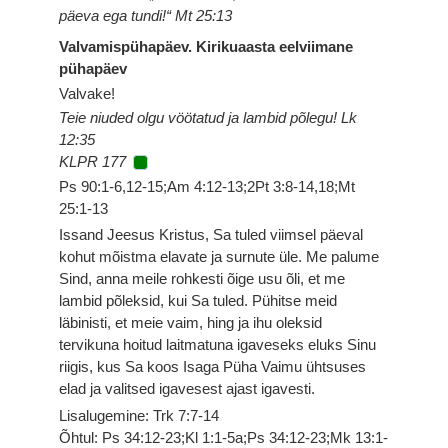
päeva ega tundi!“ Mt 25:13
Valvamispühapäev. Kirikuaasta eelviimane
pühapäev
Valvake!
Teie niuded olgu vöötatud ja lambid põlegu! Lk
12:35
KLPR 177
Ps 90:1-6,12-15;Am 4:12-13;2Pt 3:8-14,18;Mt
25:1-13
Issand Jeesus Kristus, Sa tuled viimsel päeval
kohut mõistma elavate ja surnute üle. Me palume
Sind, anna meile rohkesti õige usu õli, et me
lambid põleksid, kui Sa tuled. Pühitse meid
läbinisti, et meie vaim, hing ja ihu oleksid
tervikuna hoitud laitmatuna igaveseks eluks Sinu
riigis, kus Sa koos Isaga Püha Vaimu ühtsuses
elad ja valitsed igavesest ajast igavesti.
Lisalugemine: Trk 7:7-14
Õhtul: Ps 34:12-23;Kl 1:1-5a;Ps 34:12-23;Mk 13:1-