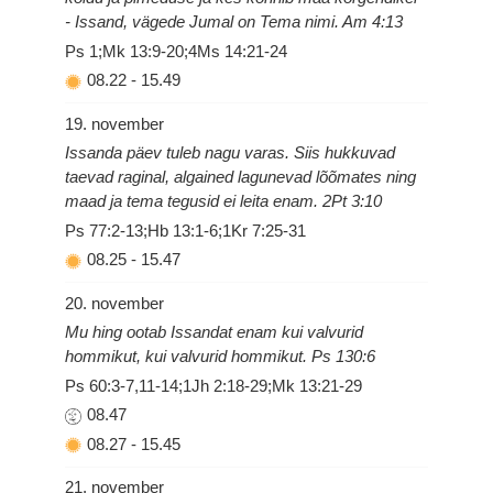
- Issand, vägede Jumal on Tema nimi. Am 4:13
Ps 1;Mk 13:9-20;4Ms 14:21-24
08.22
-
15.49
19. november
Issanda päev tuleb nagu varas. Siis hukkuvad
taevad raginal, algained lagunevad lõõmates ning
maad ja tema tegusid ei leita enam. 2Pt 3:10
Ps 77:2-13;Hb 13:1-6;1Kr 7:25-31
08.25
-
15.47
20. november
Mu hing ootab Issandat enam kui valvurid
hommikut, kui valvurid hommikut. Ps 130:6
Ps 60:3-7,11-14;1Jh 2:18-29;Mk 13:21-29
08.47
08.27
-
15.45
21. november