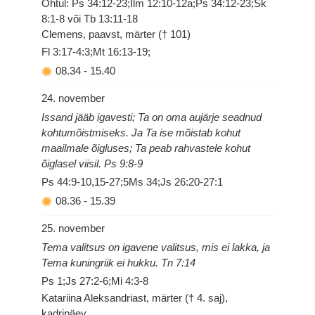
Õhtul: Ps 34:12-23;Ilm 12:10-12a;Ps 34:12-23;Sk
8:1-8 või Tb 13:11-18
Clemens, paavst, märter († 101)
Fl 3:17-4:3;Mt 16:13-19;
08.34
-
15.40
24. november
Issand jääb igavesti; Ta on oma aujärje seadnud
kohtumõistmiseks. Ja Ta ise mõistab kohut
maailmale õigluses; Ta peab rahvastele kohut
õiglasel viisil. Ps 9:8-9
Ps 44:9-10,15-27;5Ms 34;Js 26:20-27:1
08.36
-
15.39
25. november
Tema valitsus on igavene valitsus, mis ei lakka, ja
Tema kuningriik ei hukku. Tn 7:14
Ps 1;Js 27:2-6;Mi 4:3-8
Katariina Aleksandriast, märter († 4. saj),
kadripäev