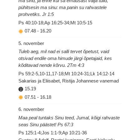
ma sind, ja enne kui sa emaüsast välja tulid,
pühitsesin ma sinu: ma panin su rahvastele
prohvetiks. Jr 1:5
Ps 40:10-18;Ap 16:25-34;Mt 10:5-15
07.48
-
16.20
5. november
Tuleb aeg, mil nad ei salli tervet õpetust, vaid
otsivad endile oma himude järgi õpetajaid, kes
kõditavad nende kõrvu. 2Tm 4:3
Ps 59:2-5,10-11,17-18;Mt 10:24-31;Lk 14:12-14
Sakarias ja Eliisabet, Ristija Johannese vanemad
15.19
07.51
-
16.18
6. november
Maa peal tuntaks Sinu teed, Jumal, kõigi rahvaste
seas Sinu päästet! Ps 67:3
Ps 125:1-4;Jos 1:1-9;Ap 10:21-36