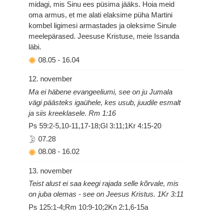
midagi, mis Sinu ees püsima jääks. Hoia meid
oma armus, et me alati elaksime püha Martini
kombel ligimesi armastades ja oleksime Sinule
meelepärased. Jeesuse Kristuse, meie Issanda
läbi.
08.05
-
16.04
12. november
Ma ei häbene evangeeliumi, see on ju Jumala
vägi päästeks igaühele, kes usub, juudile esmalt
ja siis kreeklasele. Rm 1:16
Ps 59:2-5,10-11,17-18;Gl 3:11;1Kr 4:15-20
07.28
08.08
-
16.02
13. november
Teist alust ei saa keegi rajada selle kõrvale, mis
on juba olemas - see on Jeesus Kristus. 1Kr 3:11
Ps 125:1-4;Rm 10:9-10;2Kn 2:1,6-15a