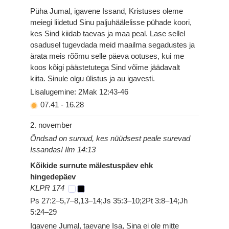
Püha Jumal, igavene Issand, Kristuses oleme
meiegi liidetud Sinu paljuhäälelisse pühade koori,
kes Sind kiidab taevas ja maa peal. Lase sellel
osadusel tugevdada meid maailma segadustes ja
ärata meis rõõmu selle päeva ootuses, kui me
koos kõigi päästetutega Sind võime jäädavalt
kiita. Sinule olgu ülistus ja au igavesti.
Lisalugemine: 2Mak 12:43-46
07.41
-
16.28
2. november
Õndsad on surnud, kes nüüdsest peale surevad
Issandas! Ilm 14:13
Kõikide surnute mälestuspäev ehk
hingedepäev
KLPR 174
Ps 27:2–5,7–8,13–14;Js 35:3–10;2Pt 3:8–14;Jh
5:24–29
Igavene Jumal, taevane Isa, Sina ei ole mitte