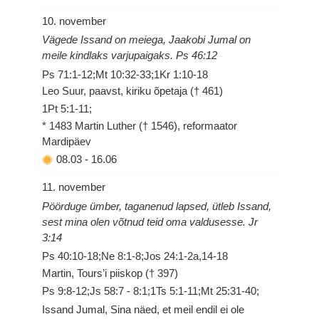
10. november
Vägede Issand on meiega, Jaakobi Jumal on
meile kindlaks varjupaigaks. Ps 46:12
Ps 71:1-12;Mt 10:32-33;1Kr 1:10-18
Leo Suur, paavst, kiriku õpetaja († 461)
1Pt 5:1-11;
* 1483 Martin Luther († 1546), reformaator
Mardipäev
08.03
-
16.06
11. november
Pöörduge ümber, taganenud lapsed, ütleb Issand,
sest mina olen võtnud teid oma valdusesse. Jr
3:14
Ps 40:10-18;Ne 8:1-8;Jos 24:1-2a,14-18
Martin, Tours’i piiskop († 397)
Ps 9:8-12;Js 58:7 - 8:1;1Ts 5:1-11;Mt 25:31-40;
Issand Jumal, Sina näed, et meil endil ei ole