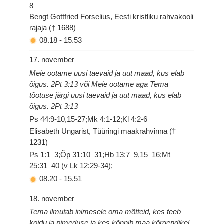
8
Bengt Gottfried Forselius, Eesti kristliku rahvakooli
rajaja († 1688)
08.18
-
15.53
17. november
Meie ootame uusi taevaid ja uut maad, kus elab
õigus. 2Pt 3:13 või Meie ootame aga Tema
tõotuse järgi uusi taevaid ja uut maad, kus elab
õigus. 2Pt 3:13
Ps 44:9-10,15-27;Mk 4:1-12;Kl 4:2-6
Elisabeth Ungarist, Tüüringi maakrahvinna (†
1231)
Ps 1:1–3;Õp 31:10–31;Hb 13:7–9,15–16;Mt
25:31–40 (v Lk 12:29-34);
08.20
-
15.51
18. november
Tema ilmutab inimesele oma mõtteid, kes teeb
koidu ja pimeduse ja kes kõnnib maa kõrgendikel