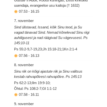
Gustav II Adolf, Rootsi kuningas, Eesti kirikuelu
uuendaja, evangeelse usu kaitsja († 1632)
07.53
-
16.15
7. november
Sind ülistavad, Issand, kõik Sinu teod, ja Su
vagad tänavad Sind. Nemad kõnelevad Sinu riigi
auhiilgusest ja nad räägivad Su vägevusest. Ps
145:10-11
Ps 55:2-9,7-19,23;Jh 15:18-21;1Kn 2:1-4
07.56
-
16.13
8. november
Sinu riik on kõigi ajastute riik ja Sinu valitsus
kestab rahvapõlvest rahvapõlve. Ps 145:13
Ps 62:2-13;Ilm 19:9-10;
Õhtul: Ps 108:2-7;Gl 1:1-12
07.58
-
16.11
9. november