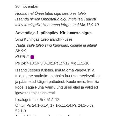
30. november
Hoosanna! Õnnistatud olgu see, kes tuleb
Issanda nimel! Õnnistatud olgu meie isa Taaveti
tulev kuningriik! Hoosanna kõrgustes! Mk 11:9-10
Advendiaja 1. pühapäev. Kirikuaasta algus
Sinu Kuningas tuleb alandlikkuses
Vaata, sulle tuleb sinu kuningas, õiglane ja aitaja!
Sk 9:9
KLPR 2
Ps 24:7-10;Sk 9:9-10;1Pt 1:7-12;Mk 11:1-10
Issand Jeesus Kristus, ilmuta oma vägevust ja
tule, et me saaksime vabaks kurjuse meelevallast
ja päästetud kõigist pattudest. Kuule meid, kes Sa
koos Isaga Püha Vaimu ühtsuses elad ja valitsed
igavesest ajast igavesti.
Lisalugemine: Srk 51:1-12
Õhtul: Ps 24:1-6;1Aj 17:1-5,11-14;Ps 24:1-6;Js
52:1-3