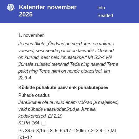
Kalender november
Info
2025
Seaded
1. november
Jeesus ütleb: „Õndsad on need, kes on vaimus
vaesed, sest nende päralt on taevariik. Õndsad
on kurvad, sest neid lohutatakse.“ Mt 5:3-4 või
Jumala sulased teenivad Teda ning näevad Tema
palet ning Tema nimi on nende otsaesisel. Ilm
22:3-4
Kõikide pühakute päev ehk pühakutepäev
Pühade osadus
Järelikult ei ole te nüüd enam võõrad ja majalised,
vaid pühade kaaskodanikud ja Jumala
kodakondsed. Ef 2:19
KLPR 164
Ps 89:6–8,16–18;Js 65:17–19;Ilm 7:2–3,9–17;Mt
5:1–12