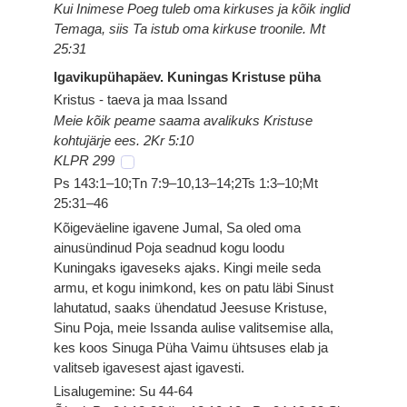
Kui Inimese Poeg tuleb oma kirkuses ja kõik inglid
Temaga, siis Ta istub oma kirkuse troonile. Mt
25:31
Igavikupühapäev. Kuningas Kristuse püha
Kristus - taeva ja maa Issand
Meie kõik peame saama avalikuks Kristuse
kohtujärje ees. 2Kr 5:10
KLPR 299
Ps 143:1–10;Tn 7:9–10,13–14;2Ts 1:3–10;Mt
25:31–46
Kõigeväeline igavene Jumal, Sa oled oma
ainusündinud Poja seadnud kogu loodu
Kuningaks igaveseks ajaks. Kingi meile seda
armu, et kogu inimkond, kes on patu läbi Sinust
lahutatud, saaks ühendatud Jeesuse Kristuse,
Sinu Poja, meie Issanda aulise valitsemise alla,
kes koos Sinuga Püha Vaimu ühtsuses elab ja
valitseb igavesest ajast igavesti.
Lisalugemine: Su 44-64