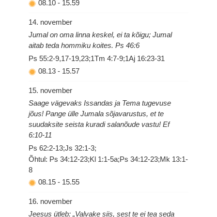
08.10
-
15.59
14. november
Jumal on oma linna keskel, ei ta kõigu; Jumal
aitab teda hommiku koites. Ps 46:6
Ps 55:2-9,17-19,23;1Tm 4:7-9;1Aj 16:23-31
08.13
-
15.57
15. november
Saage vägevaks Issandas ja Tema tugevuse
jõus! Pange ülle Jumala sõjavarustus, et te
suudaksite seista kuradi salanõude vastu! Ef
6:10-11
Ps 62:2-13;Js 32:1-3;
Õhtul: Ps 34:12-23;Kl 1:1-5a;Ps 34:12-23;Mk 13:1-
8
08.15
-
15.55
16. november
Jeesus ütleb: „Valvake siis, sest te ei tea seda