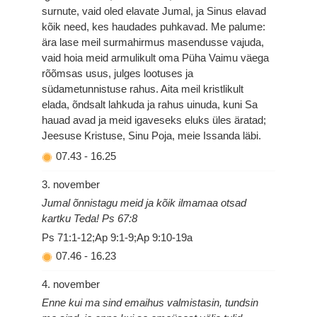
surnute, vaid oled elavate Jumal, ja Sinus elavad
kõik need, kes haudades puhkavad. Me palume:
ära lase meil surmahirmus masendusse vajuda,
vaid hoia meid armulikult oma Püha Vaimu väega
rõõmsas usus, julges lootuses ja
südametunnistuse rahus. Aita meil kristlikult
elada, õndsalt lahkuda ja rahus uinuda, kuni Sa
hauad avad ja meid igaveseks eluks üles äratad;
Jeesuse Kristuse, Sinu Poja, meie Issanda läbi.
07.43
-
16.25
3. november
Jumal õnnistagu meid ja kõik ilmamaa otsad
kartku Teda! Ps 67:8
Ps 71:1-12;Ap 9:1-9;Ap 9:10-19a
07.46
-
16.23
4. november
Enne kui ma sind emaihus valmistasin, tundsin