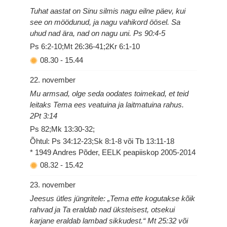
Tuhat aastat on Sinu silmis nagu eilne päev, kui
see on möödunud, ja nagu vahikord öösel. Sa
uhud nad ära, nad on nagu uni. Ps 90:4-5
Ps 6:2-10;Mt 26:36-41;2Kr 6:1-10
08.30
-
15.44
22. november
Mu armsad, olge seda oodates toimekad, et teid
leitaks Tema ees veatuina ja laitmatuina rahus.
2Pt 3:14
Ps 82;Mk 13:30-32;
Õhtul: Ps 34:12-23;Sk 8:1-8 või Tb 13:11-18
* 1949 Andres Põder, EELK peapiiskop 2005-2014
08.32
-
15.42
23. november
Jeesus ütles jüngritele: „Tema ette kogutakse kõik
rahvad ja Ta eraldab nad üksteisest, otsekui
karjane eraldab lambad sikkudest.“ Mt 25:32 või