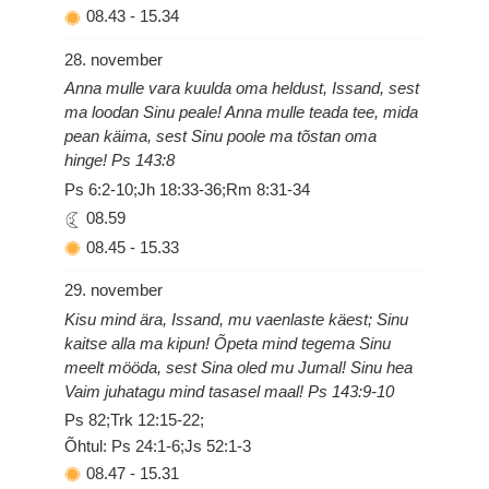
08.43
-
15.34
28. november
Anna mulle vara kuulda oma heldust, Issand, sest
ma loodan Sinu peale! Anna mulle teada tee, mida
pean käima, sest Sinu poole ma tõstan oma
hinge! Ps 143:8
Ps 6:2-10;Jh 18:33-36;Rm 8:31-34
08.59
08.45
-
15.33
29. november
Kisu mind ära, Issand, mu vaenlaste käest; Sinu
kaitse alla ma kipun! Õpeta mind tegema Sinu
meelt mööda, sest Sina oled mu Jumal! Sinu hea
Vaim juhatagu mind tasasel maal! Ps 143:9-10
Ps 82;Trk 12:15-22;
Õhtul: Ps 24:1-6;Js 52:1-3
08.47
-
15.31