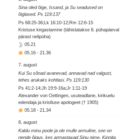
Sina oled õige, Issand, ja Su seadused on
õiglased. Ps 119:137
Ps 68:25-36;Lk 16:10-12;Rm 12:6-15
Kristuse kirgastamine (tähistatakse 8. pühapäeval
pärast nelipüha)
05.21
05.16
-
21.36
7. august
Kui Su sõnad avanevad, annavad nad valgust,
tehes arukaks kohtlasi. Ps 119:130
Ps 41:2-14;Jh 19:9-16a;Jr 1:11-19
Alexander von Oettingen, usuteadlane, kirikuelu
edendaja ja kristluse apologeet († 1905)
05.18
-
21.34
8. august
Kaldu minu poole ja ole mulle armuline, see on
nende õigus, kes armastavad Sinu nime. Kinnita