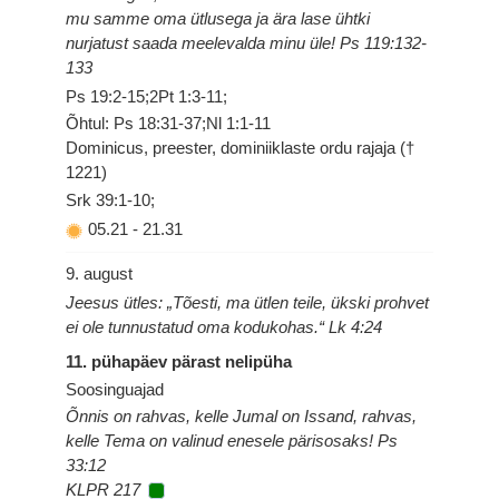
mu samme oma ütlusega ja ära lase ühtki
nurjatust saada meelevalda minu üle! Ps 119:132-
133
Ps 19:2-15;2Pt 1:3-11;
Õhtul: Ps 18:31-37;Nl 1:1-11
Dominicus, preester, dominiiklaste ordu rajaja (†
1221)
Srk 39:1-10;
05.21
-
21.31
9. august
Jeesus ütles: „Tõesti, ma ütlen teile, ükski prohvet
ei ole tunnustatud oma kodukohas.“ Lk 4:24
11. pühapäev pärast nelipüha
Soosinguajad
Õnnis on rahvas, kelle Jumal on Issand, rahvas,
kelle Tema on valinud enesele pärisosaks! Ps
33:12
KLPR 217