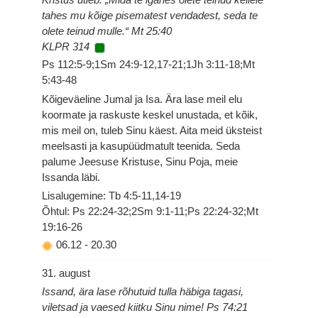
tahes mu kõige pisematest vendadest, seda te
olete teinud mulle.“ Mt 25:40
KLPR 314
Ps 112:5-9;1Sm 24:9-12,17-21;1Jh 3:11-18;Mt
5:43-48
Kõigeväeline Jumal ja Isa. Ära lase meil elu
koormate ja raskuste keskel unustada, et kõik,
mis meil on, tuleb Sinu käest. Aita meid üksteist
meelsasti ja kasupüüdmatult teenida. Seda
palume Jeesuse Kristuse, Sinu Poja, meie
Issanda läbi.
Lisalugemine: Tb 4:5-11,14-19
Õhtul: Ps 22:24-32;2Sm 9:1-11;Ps 22:24-32;Mt
19:16-26
06.12
-
20.30
31. august
Issand, ära lase rõhutuid tulla häbiga tagasi,
viletsad ja vaesed kiitku Sinu nime! Ps 74:21