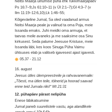
Neitsi Maarja uinumise püha ehk rukkimaarjapäev
Ps 16:7–9;Js 61:10–11 (v Ül 2:1–7);Gl 4:3–7 (v
Ilm 11:19–12:6,10);Lk 1:46–55;
Kõigeväeline Jumal, Sa oled vaadanud armus
Neitsi Maarja peale ja valinud ta oma Poja, meie
Issanda emaks. Juhi meidki oma armuga, et
taevas meile avaneks ja me saaksime osa Sinu
kirkusest. Seda palume Jeesuse Kristuse, meie
Issanda läbi, kes koos Sinuga Püha Vaimu
ühtsuses elab ja valitseb igavesest ajast igavesti.
05.37
-
21.12
16. august
Jeesus ütles ülempreestreile ja rahvavanemaile:
„Tõesti, ma ütlen teile, tölnerid ja hoorad saavad
enne teid Jumala riiki!“ Mt 21:31
12. pühapäev pärast nelipüha
Enese läbikatsumine
Jumal paneb suurelistele vastu, aga alandlikele
annab armu! 1Pt 5:5b