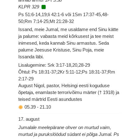
KLPR 329
Ps 51:6-14,19;Ii 42:1-6 või 1Sm 17:37-45,48-
50;Rm 7:14-25;Mt 21:28-32
Issand, meie Jumal, me usaldame end Sinu kätte
ja palume: vabasta meid kõrkusest ja tee meist
inimesed, keda kannab Sinu armastus. Seda
palume Jeesuse Kristuse, Sinu Poja, meie
Issanda läbi.
Lisalugemine: Srk 3:17-18,20,28-29
Õhtul: Ps 18:31-37;2Kr 5:11-12;Ps 18:31-37;Rm
2:17-29
August Nigol, pastor, Helsingi eesti koguduse
õpetaja, enamlaste terrorivõimu märter († 1918) ja
teised märtrid Eesti asundustes
05.39
-
21.10
17. august
Jumalale meelepärane ohver on murtud vaim,
murtud ja purukslöödud südant ei põlga Jumal. Ps