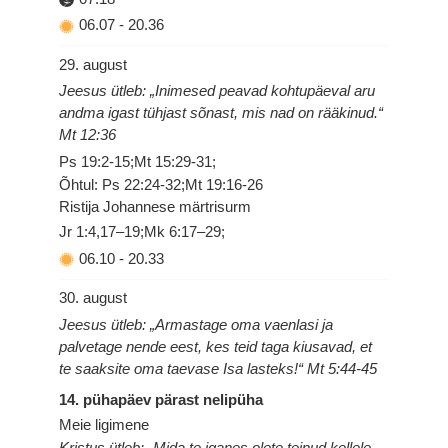
06.07
-
20.36
29. august
Jeesus ütleb: „Inimesed peavad kohtupäeval aru
andma igast tühjast sõnast, mis nad on rääkinud.“
Mt 12:36
Ps 19:2-15;Mt 15:29-31;
Õhtul: Ps 22:24-32;Mt 19:16-26
Ristija Johannese märtrisurm
Jr 1:4,17–19;Mk 6:17–29;
06.10
-
20.33
30. august
Jeesus ütleb: „Armastage oma vaenlasi ja
palvetage nende eest, kes teid taga kiusavad, et
te saaksite oma taevase Isa lasteks!“ Mt 5:44-45
14. pühapäev pärast nelipüha
Meie ligimene
Kristus ütleb: „Mida te iganes olete teinud kellele