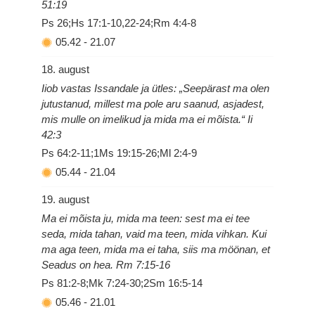
51:19
Ps 26;Hs 17:1-10,22-24;Rm 4:4-8
05.42
-
21.07
18. august
Iiob vastas Issandale ja ütles: „Seepärast ma olen
jutustanud, millest ma pole aru saanud, asjadest,
mis mulle on imelikud ja mida ma ei mõista.“ Ii
42:3
Ps 64:2-11;1Ms 19:15-26;Ml 2:4-9
05.44
-
21.04
19. august
Ma ei mõista ju, mida ma teen: sest ma ei tee
seda, mida tahan, vaid ma teen, mida vihkan. Kui
ma aga teen, mida ma ei taha, siis ma möönan, et
Seadus on hea. Rm 7:15-16
Ps 81:2-8;Mk 7:24-30;2Sm 16:5-14
05.46
-
21.01