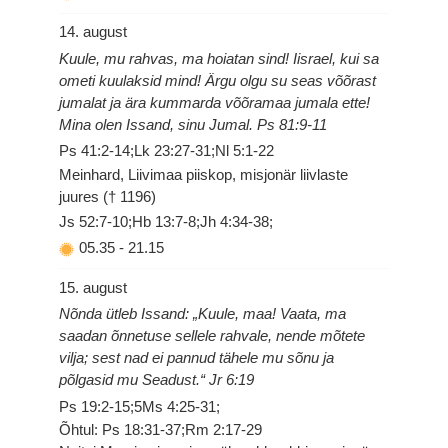
14. august
Kuule, mu rahvas, ma hoiatan sind! Iisrael, kui sa
ometi kuulaksid mind! Ärgu olgu su seas võõrast
jumalat ja ära kummarda võõramaa jumala ette!
Mina olen Issand, sinu Jumal. Ps 81:9-11
Ps 41:2-14;Lk 23:27-31;Nl 5:1-22
Meinhard, Liivimaa piiskop, misjonär liivlaste
juures († 1196)
Js 52:7-10;Hb 13:7-8;Jh 4:34-38;
05.35
-
21.15
15. august
Nõnda ütleb Issand: „Kuule, maa! Vaata, ma
saadan õnnetuse sellele rahvale, nende mõtete
vilja; sest nad ei pannud tähele mu sõnu ja
põlgasid mu Seadust.“ Jr 6:19
Ps 19:2-15;5Ms 4:25-31;
Õhtul: Ps 18:31-37;Rm 2:17-29