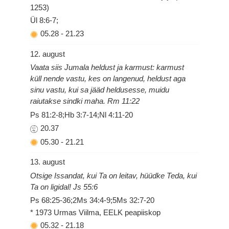
1253)
Ül 8:6-7;
05.28
-
21.23
12. august
Vaata siis Jumala heldust ja karmust: karmust
küll nende vastu, kes on langenud, heldust aga
sinu vastu, kui sa jääd heldusesse, muidu
raiutakse sindki maha. Rm 11:22
Ps 81:2-8;Hb 3:7-14;Nl 4:11-20
20.37
05.30
-
21.21
13. august
Otsige Issandat, kui Ta on leitav, hüüdke Teda, kui
Ta on ligidal! Js 55:6
Ps 68:25-36;2Ms 34:4-9;5Ms 32:7-20
* 1973 Urmas Viilma, EELK peapiiskop
05.32
-
21.18