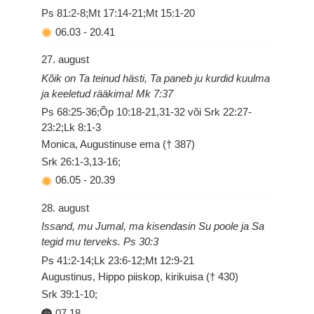
Ps 81:2-8;Mt 17:14-21;Mt 15:1-20
06.03
-
20.41
27. august
Kõik on Ta teinud hästi, Ta paneb ju kurdid kuulma
ja keeletud rääkima! Mk 7:37
Ps 68:25-36;Õp 10:18-21,31-32 või Srk 22:27-
23:2;Lk 8:1-3
Monica, Augustinuse ema († 387)
Srk 26:1-3,13-16;
06.05
-
20.39
28. august
Issand, mu Jumal, ma kisendasin Su poole ja Sa
tegid mu terveks. Ps 30:3
Ps 41:2-14;Lk 23:6-12;Mt 12:9-21
Augustinus, Hippo piiskop, kirikuisa († 430)
Srk 39:1-10;
07.18