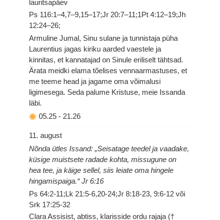
lauritsapäev
Ps 116:1–4,7–9,15–17;Jr 20:7–11;1Pt 4:12–19;Jh
12:24–26;
Armuline Jumal, Sinu sulane ja tunnistaja püha
Laurentius jagas kiriku aarded vaestele ja
kinnitas, et kannatajad on Sinule eriliselt tähtsad.
Ärata meidki elama tõelises vennaarmastuses, et
me teeme head ja jagame oma võimalusi
ligimesega. Seda palume Kristuse, meie Issanda
läbi.
05.25
-
21.26
11. august
Nõnda ütles Issand: „Seisatage teedel ja vaadake,
küsige muistsete radade kohta, missugune on
hea tee, ja käige sellel, siis leiate oma hingele
hingamispaiga.“ Jr 6:16
Ps 64:2-11;Lk 21:5-6,20-24;Jr 8:18-23, 9:6-12 või
Srk 17:25-32
Clara Assisist, abtiss, klarisside ordu rajaja (†