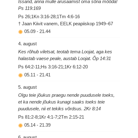
Issand, anna mulle arusaamist oma sõna mööda!
Ps 119:169
Ps 26;1Kn 3:16-28;1Tm 4:6-16
† Jaan Kiivit vanem, EELK peapiiskop 1949–67
05.09
-
21.44
4. august
Kes rõhub viletsat, teotab tema Loojat, aga kes
halastab vaese peale, austab Loojat. Õp 14:31
Ps 64:2-11;Hs 3:16-21;1Kr 6:12-20
05.11
-
21.41
5. august
Olgu teie jõukus praegu nende puudusele toeks,
et ka nende jõukus kunagi saaks toeks teie
puudusele, nii et tekiks võrdsus. 2Kr 8:14
Ps 81:2-8;1Kr 4:1-7;2Tm 2:15-21
05.14
-
21.39
6. august