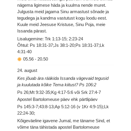
nägema ligimese häda ja kuulma nende muret.
Julgusta meid jagama Sinu armastust sõnade ja
tegudega ja kandma vastutust kogu loodu eest.
Kuule meid Jeesuse Kristuse, Sinu Poja, meie
Issanda pärast.
Lisalugemine: Trk 1:13-15; 2:23-24
Õhtul: Ps 18:31-37;Js 38:1-20;Ps 18:31-37;Lk
4:31-40
05.56
-
20.50
24. august
Kes jõuab ära rääkida Issanda vägevaid tegusid
ja kuulutada kõike Tema kiitust? Ps 106:2
Ps 26;Mt 9:32-35;Kg 4:17-5:6 või Srk 27:4-7
Apostel Bartolomeuse päev ehk pärtlipäev
Ps 145:3-7;43:8-13;Ap 5:12-16 (v 1Kr 4:9-15);Lk
22:24-30;
Kõigeväeline igavene Jumal, me täname Sind, et
võime täna tähistada apostel Bartolomeuse