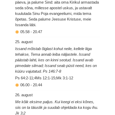
päeva, ja palume Sind: aita oma Kirikul armastada
seda sõna, millesse apostel uskus, ja ustavalt
kuulutada Sinu Poja evangeeliumi, mida tema
õpetas. Seda palume Jeesuse Kristuse, meie
Issanda läbi.
05.58
-
20.47
25. august
Issand mõistab õiglast kohut neile, kellele liiga
tehakse, Tema annab leiba näljastele. Issand
päästab lahti, kes on kinni seotud. Issand avab
pimedate silmad; Issand seab püsti need, kes on
küüru vajutatud. Ps 146:7-8
Ps 64:2-11;4Ms 12:1-15;Mk 3:1-12
06.00
-
20.44
26. august
Me kõik eksime paljus. Kui keegi ei eksi kõnes,
siis on ta täiuslik ja suudab ohjeldada ka kogu ihu.
Jk 3:2