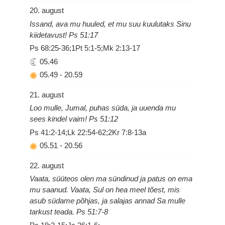
20. august
Issand, ava mu huuled, et mu suu kuulutaks Sinu
kiidetavust! Ps 51:17
Ps 68:25-36;1Pt 5:1-5;Mk 2:13-17
05.46
05.49
-
20.59
21. august
Loo mulle, Jumal, puhas süda, ja uuenda mu
sees kindel vaim! Ps 51:12
Ps 41:2-14;Lk 22:54-62;2Kr 7:8-13a
05.51
-
20.56
22. august
Vaata, süüteos olen ma sündinud ja patus on ema
mu saanud. Vaata, Sul on hea meel tõest, mis
asub südame põhjas, ja salajas annad Sa mulle
tarkust teada. Ps 51:7-8