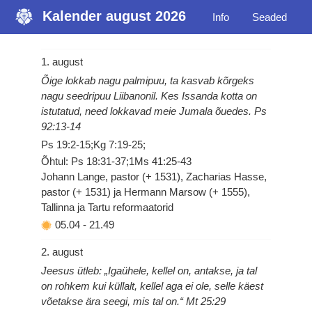
Kalender august 2026
Info
Seaded
1. august
Õige lokkab nagu palmipuu, ta kasvab kõrgeks
nagu seedripuu Liibanonil. Kes Issanda kotta on
istutatud, need lokkavad meie Jumala õuedes. Ps
92:13-14
Ps 19:2-15;Kg 7:19-25;
Õhtul: Ps 18:31-37;1Ms 41:25-43
Johann Lange, pastor (+ 1531), Zacharias Hasse,
pastor (+ 1531) ja Hermann Marsow (+ 1555),
Tallinna ja Tartu reformaatorid
05.04
-
21.49
2. august
Jeesus ütleb: „Igaühele, kellel on, antakse, ja tal
on rohkem kui küllalt, kellel aga ei ole, selle käest
võetakse ära seegi, mis tal on.“ Mt 25:29