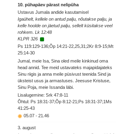
10. pühapäev pärast nelipüha
Ustavus Jumala andide kasutamisel
Igaühelt, kellele on antud palju, nõutakse palju, ja
kelle hoolde on jäetud palju, sellelt küsitakse veel
rohkem. Lk 12:48
KLPR 326
Ps 119:129-136;Õp 14:21-22,25,31;2Kr 8:9-15;Mt
25:14-30
Jumal, meie Isa, Sina oled meile kinkinud oma
head annid. Tee meid ustavateks majapidajateks
Sinu riigis ja anna meile püsivust teenida Sind ja
üksteist usus ja armastuses. Jeesuse Kristuse,
Sinu Poja, meie Issanda läbi.
Lisalugemine: Srk 47:8-11
Õhtul: Ps 18:31-37;Õp 8:12-21;Ps 18:31-37;1Ms
41:25-43
05.07
-
21.46
3. august