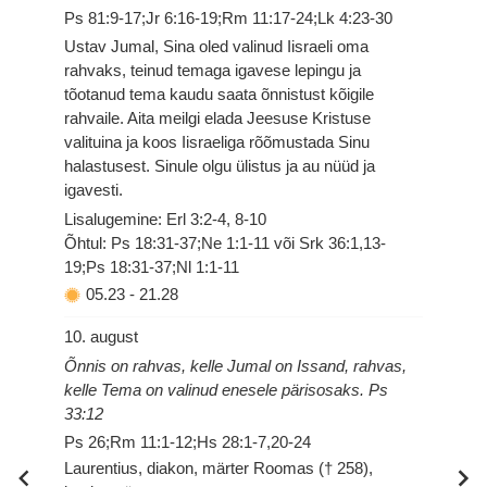
Ps 81:9-17;Jr 6:16-19;Rm 11:17-24;Lk 4:23-30
Ustav Jumal, Sina oled valinud Iisraeli oma
rahvaks, teinud temaga igavese lepingu ja
tõotanud tema kaudu saata õnnistust kõigile
rahvaile. Aita meilgi elada Jeesuse Kristuse
valituina ja koos Iisraeliga rõõmustada Sinu
halastusest. Sinule olgu ülistus ja au nüüd ja
igavesti.
Lisalugemine: Erl 3:2-4, 8-10
Õhtul: Ps 18:31-37;Ne 1:1-11 või Srk 36:1,13-
19;Ps 18:31-37;Nl 1:1-11
05.23
-
21.28
10. august
Õnnis on rahvas, kelle Jumal on Issand, rahvas,
kelle Tema on valinud enesele pärisosaks. Ps
33:12
Ps 26;Rm 11:1-12;Hs 28:1-7,20-24
Laurentius, diakon, märter Roomas († 258),