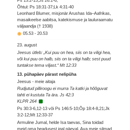
Ps 19:2-15;Js 26:1-6;
Õhtul: Ps 18:31-37;Lk 4:31-40
Leonhard Blumer, misjonär Arushas Ida–Aafrikas,
masaikeelse aabitsa, katekismuse ja lauluraamatu
väljaandja († 1938)
05.53
-
20.53
23. august
Jeesus ütleb: „Kui puu on hea, siis on ta viligi hea,
või kui puu on halb, siis on ta viligi halb; sest puud
tuntakse tema viljast.“ Mt 12:33
13. pühapäev pärast nelipüha
Jeesus - meie aitaja
Rudjutud pilliroogu ei murra Ta katki ja hõõguvat
tahti ei kustuta Ta ära. Js 42:3
KLPR 264
Ps 30:3-6,12-13 või Ps 146:5-10;Õp 18:4-8,21;Jk
3:2-12;Mt 12:33-37
Armuline Jumal, helde Isa taevas, Sina toidad
meid oma headusest igal päeval. Ava meie silmad