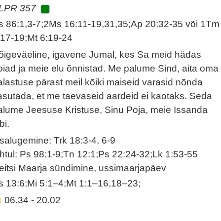
LPR 357
s 86:1,3-7;2Ms 16:11-19,31,35;Ap 20:32-35 või 1Tm
:17-19;Mt 6:19-24
õigeväeline, igavene Jumal, kes Sa meid hädas
oiad ja meie elu õnnistad. Me palume Sind, aita oma
alastuse pärast meil kõiki maiseid varasid nõnda
asutada, et me taevaseid aardeid ei kaotaks. Seda
alume Jeesuse Kristuse, Sinu Poja, meie Issanda
bi.
isalugemine: Trk 18:3-4, 6-9
htul: Ps 98:1-9;Tn 12:1;Ps 22:24-32;Lk 1:53-55
eitsi Maarja sündimine, ussimaarjapäev
s 13:6;Mi 5:1–4;Mt 1:1–16,18–23;
06.34
-
20.02