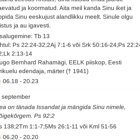
aevatud ja koormatud. Aita meil kanda Sinu iket ja
ppida Sinu eeskujust alandlikku meelt. Sinule olgu
istus ja au igavesti.
isalugemine: Tb 13
htul: Ps 22:24-32;2Aj 7:1-6 või Srk 50:16-24;Ps 22:2
2;Lk 2:13-14
ugo Bernhard Rahamägi, EELK piiskop, Eesti
irikuelu edendaja, märter († 1941)
06.18
-
20.23
. september
ea on tänada Issandat ja mängida Sinu nimele,
õigekõrgem. Ps 92:2
s 138;2Tm 1:1-7;5Ms 26:1-11 või Kml 51-56
06.20
-
20.20