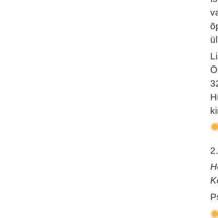
v
õ
ül
L
Õ
3
H
k
2
H
K
P