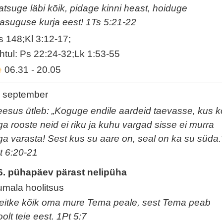
atsuge läbi kõik, pidage kinni heast, hoiduge
gasuguse kurja eest! 1Ts 5:21-22
s 148;Kl 3:12-17;
htul: Ps 22:24-32;Lk 1:53-55
06.31
-
20.05
. september
eesus ütleb: „Koguge endile aardeid taevasse, kus k
ga rooste neid ei riku ja kuhu vargad sisse ei murra
ga varasta! Sest kus su aare on, seal on ka su süda.
t 6:20-21
6. pühapäev pärast nelipüha
umala hoolitsus
eitke kõik oma mure Tema peale, sest Tema peab
olt teie eest. 1Pt 5:7