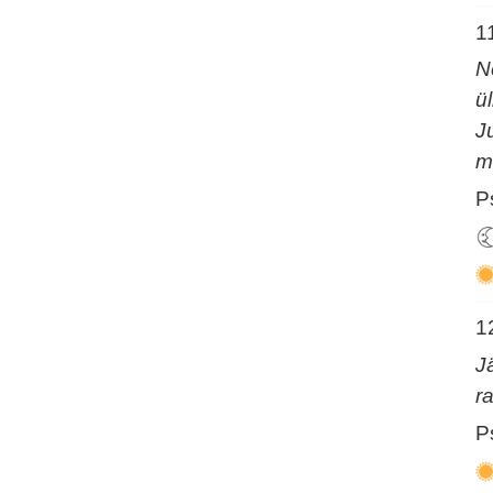
1
N
ü
J
m
P
1
J
r
P