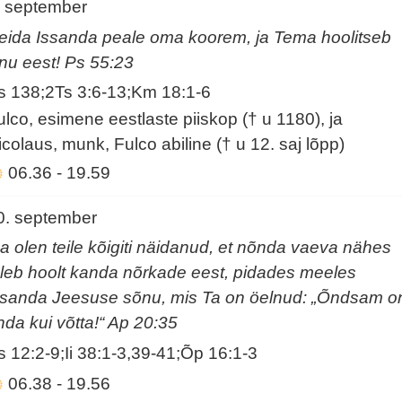
. september
eida Issanda peale oma koorem, ja Tema hoolitseb
inu eest! Ps 55:23
s 138;2Ts 3:6-13;Km 18:1-6
ulco, esimene eestlaste piiskop († u 1180), ja
icolaus, munk, Fulco abiline († u 12. saj lõpp)
06.36
-
19.59
0. september
a olen teile kõigiti näidanud, et nõnda vaeva nähes
uleb hoolt kanda nõrkade eest, pidades meeles
ssanda Jeesuse sõnu, mis Ta on öelnud: „Õndsam o
nda kui võtta!“ Ap 20:35
s 12:2-9;Ii 38:1-3,39-41;Õp 16:1-3
06.38
-
19.56