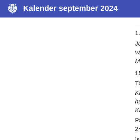
Kalender september 2024
1
J
v
M
1
T
K
h
K
P
2
I