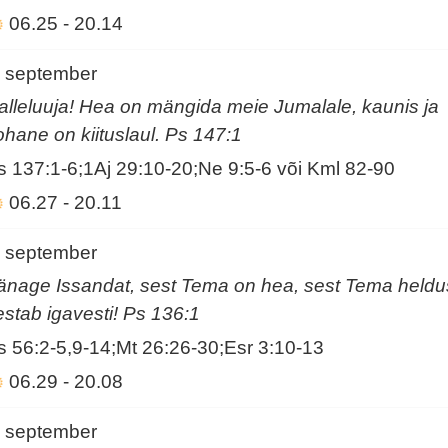
06.25
-
20.14
. september
alleluuja! Hea on mängida meie Jumalale, kaunis ja
ohane on kiituslaul. Ps 147:1
s 137:1-6;1Aj 29:10-20;Ne 9:5-6 või Kml 82-90
06.27
-
20.11
. september
änage Issandat, sest Tema on hea, sest Tema heldu
estab igavesti! Ps 136:1
s 56:2-5,9-14;Mt 26:26-30;Esr 3:10-13
06.29
-
20.08
. september