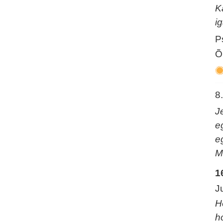
K
i
P
Õ
8
J
e
e
M
1
J
H
ho