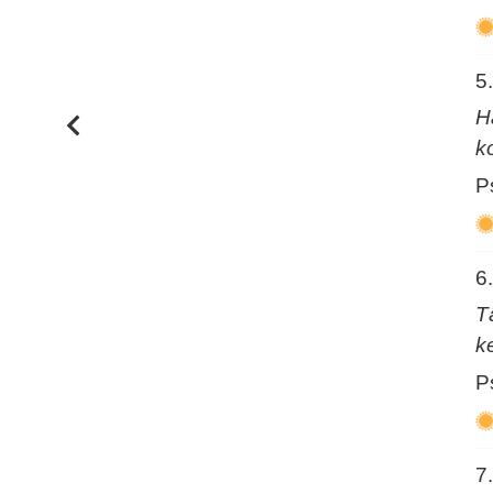
5
H
k
P
6
T
k
P
7