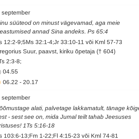
. september
inu süüteod on minust vägevamad, aga meie
leastumised annad Sina andeks. Ps 65:4
s 12:2-9;5Ms 32:1-4;Jr 33:10-11 või Kml 57-73
regorius Suur, paavst, kiriku õpetaja († 604)
Ts 2:3-8;
04.55
06.22
-
20.17
. september
õõmustage alati, palvetage lakkamatult, tänage kõig
est - sest see on, mida Jumal teilt tahab Jeesuses
ristuses! 1Ts 5:16-18
s 103:6-13;Fm 1-22;Fl 4:15-23 või Kml 74-81