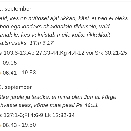
1. september
eid, kes on nüüdsel ajal rikkad, käsi, et nad ei oleks
lbed ega loodaks ebakindlale rikkusele, vaid
umalale, kes valmistab meile kõike rikkalikult
aitsmiseks. 1Tm 6:17
s 103:6-13;Ap 27:33-44;Kg 4:4-12 või Srk 30:21-25
09.05
06.41
-
19.53
2. september
ätke järele ja teadke, et mina olen Jumal, kõrge
ahvaste seas, kõrge maa peal! Ps 46:11
s 137:1-6;Fl 4:6-9;Lk 12:32-34
06.43
-
19.50