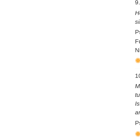
9
H
s
P
F
N
1
M
t
I
a
P