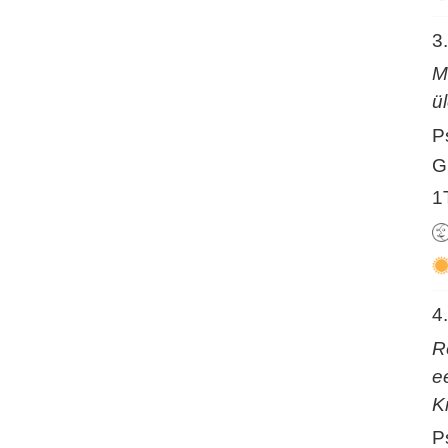
3
M
ü
P
G
1
4
R
e
K
P