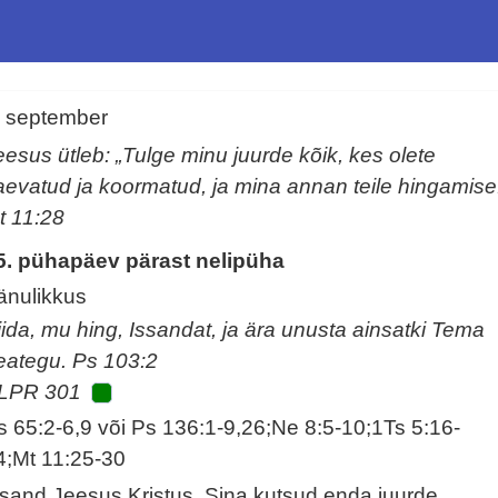
. september
eesus ütleb: „Tulge minu juurde kõik, kes olete
aevatud ja koormatud, ja mina annan teile hingamise
t 11:28
5. pühapäev pärast nelipüha
änulikkus
iida, mu hing, Issandat, ja ära unusta ainsatki Tema
eategu. Ps 103:2
LPR 301
s 65:2-6,9 või Ps 136:1-9,26;Ne 8:5-10;1Ts 5:16-
4;Mt 11:25-30
ssand Jeesus Kristus, Sina kutsud enda juurde