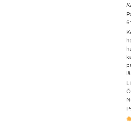
K
P
6
K
h
h
k
p
lä
L
Õ
N
P